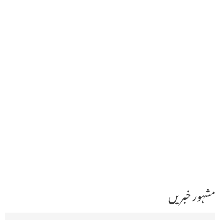
مشہور خبریں