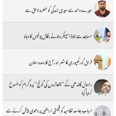
میرے والد سے میری زندگی کو خطرہ لاحق ہے
مساجد سے لاؤڈ اسپیکر ہٹانے بنگال پولیس کا دباؤ
فراق گورکھپوری کا شعر اور آج کا ہندوستان
راہول گاندھی کے ’’چھاتروں کی گونج‘‘ پروگرام کو منسوخ
کردیا گیا
ارباب جامعہ نظامیہ کو قیمتی اراضی پر دعوی پیش کرنے سے