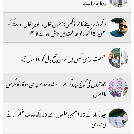
روکا جا رہا ہے
3 کروڑ روپئے کا فراڈ کیس: سلمان خان، الویرا خان اوردیگر کو
سمن، 5 اکتوبر کو عدالت میں پیش ہونے کا حکم
عصمت ریزی کیس میں ترون تیج پال کو 10 سال قید
چھاتروں کی گونج،پروگرام طے شدہ مقام پر ہی ہوگا، کانگریس
کا اعلان
حیدرآباد کے 15 اسمبلی حلقوں سے 10 لاکھ ووٹ ختم کرنے
کی تیاری