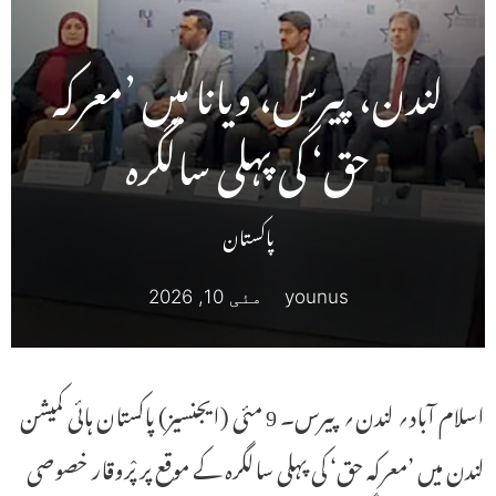
لندن، پیرس، ویانا میں ’معرکہ
حق‘ کی پہلی سالگرہ
پاکستان
younus
مئی 10, 2026
اسلام آباد؍ لندن؍ پیرس۔ 9 مئی (ایجنسیز) پاکستان ہائی کمیشن
لندن میں ’معرکہ حق‘ کی پہلی سالگرہ کے موقع پر پْروقار خصوصی