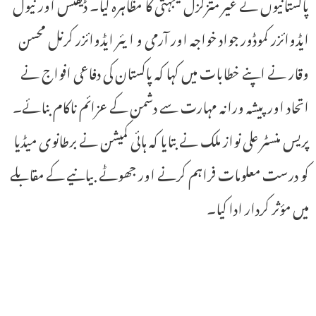
پاکستانیوں نے غیر متزلزل یکجہتی کا مظاہرہ کیا۔ ڈیفنس اور نیول
ایڈوائزر کموڈور جواد خواجہ اور آرمی و ایئر ایڈوائزر کرنل محسن
وقار نے اپنے خطابات میں کہا کہ پاکستان کی دفاعی افواج نے
اتحاد اور پیشہ ورانہ مہارت سے دشمن کے عزائم ناکام بنائے۔
پریس منسٹر علی نواز ملک نے بتایا کہ ہائی کمیشن نے برطانوی میڈیا
کو درست معلومات فراہم کرنے اور جھوٹے بیانیے کے مقابلے
میں مؤثر کردار ادا کیا۔