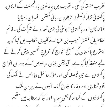
تقریب منعقد کی گئی۔ تقریب میں برطانوی پارلیمنٹ کے ارکان،
پاکستانی نڑاد کونسلرز، تاجروں، ہائی کمیشن افسران، میڈیا
نمائندگان اور پاکستانی کمیونٹی کی بڑی تعداد نے شرکت کی۔ قائم
مقام ہائی کمشنر حسیب بن عزیز نے کلیدی خطاب میں کہا کہ یہ
اجتماع پاکستان کی مسلح افواج کو خراجِ تحسین پیش کرنے کے
لیے منعقد کیا گیا ہے، ’آپریشن بنیان مرصوص‘ کے دوران افواجِ
پاکستان نے تیز، فیصلہ کن اور مؤثر ردعمل دیا جس نے ملک کی
خودمختاری اور وقار کا دفاع کیا۔ انہوں نے بیرونِ ملک
پاکستانیوں کے کردار کو بھی سراہا اور کہا کہ برطانیہ میں مقیم