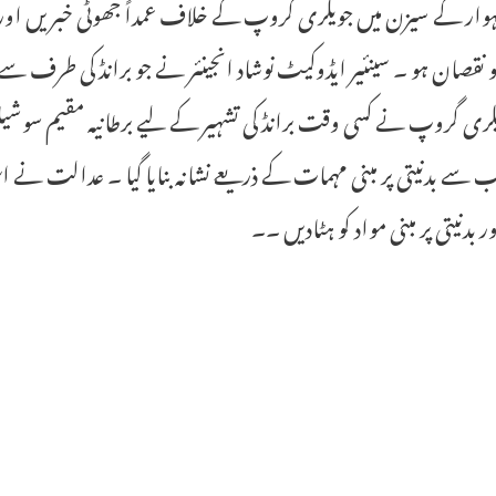
ہوار کے سیزن میں جویلری گروپ کے خلاف عمداً جھوٹی خبریں اور ہ
و نقصان ہو ۔ سینئیر ایڈوکیٹ نوشاد انجینئر نے جو برانڈ کی ط
یلری گروپ نے کسی وقت برانڈ کی تشہیر کے لیے برطانیہ مقیم سوشیل
ب سے بدنیتی پر مبنی مہمات کے ذریعے نشانہ بنایا گیا ۔ عدالت نے اس 
ر بدنیتی پر مبنی مواد کو ہٹادیں ۔۔