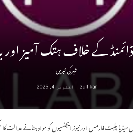
نڈ ڈائمنڈ کے خلاف ہتک آمیز اور بدن
شہر کی خبریں
zulfikar
اکتوبر 4, 2025
میڈیا پلیٹ فارمس اور نیوز ایجنسیوں کو مواد ہٹانے عدالت کا ح