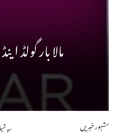
مالا بار گولڈ ای
مشہور خبریں
سوشیل 