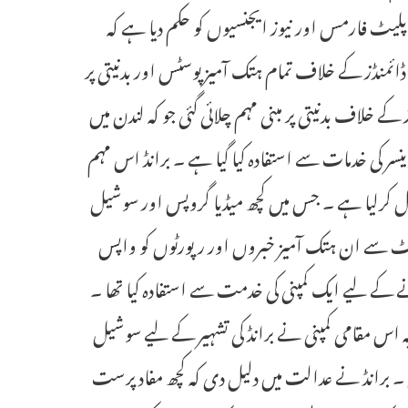
میڈیا پلیٹ فارمس اور نیوز ایجنسیوں کو حکم دیا ہے کہ
 ڈائمنڈز کے خلاف تمام ہتک آمیز پوسٹس اور بدنیتی پر
 کے خلاف بدنیتی پر مبنی مہم چلائی گئی جو کہ لندن میں
 کی خدمات سے استفادہ کیا گیا ہے ۔ برانڈ اس مہم
 کرلیا ہے ۔ جس میں کچھ میڈیا گروپس اور سوشیل
ائٹ سے ان ہتک آمیز خبروں اور رپورٹوں کو واپس
رنے کے لیے ایک کمپنی کی خدمت سے استفادہ کیا تھا ۔
ہ اس مقامی کمپنی نے برانڈ کی تشہیر کے لیے سوشیل
 تھی ۔ برانڈ نے عدالت میں دلیل دی کہ کچھ مفاد پرست