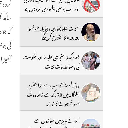
گروہ ت
اور ایپ پر مبنی ڈیلیوری سرویس بند
ساکھ ک
امیت شاہ بھارتیہ ودیا پار مہوتسو
کہ جو 
2026ء کا افتتاح کرینگے
کی جان
جھارکھنڈ احتجاجی طلباء اور حکومت
آمیز او
کی باضابطہ بات چیت
ووٹر لسٹ کا سب سے بڑا خطرہ
،تلنگانہ میں 70 لاکھ سے زائد ووٹ
منسوخ ہونے کا خدشہ
آبنائے ہرمز میں جہازوں سے