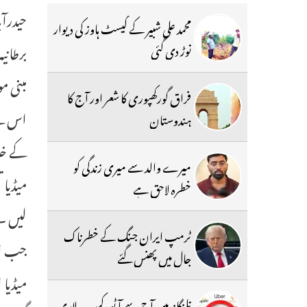
محمد علی شبیر کے گیسٹ ہاوز کی دیوار
برطانی
توڑ دی گئی
مبنی م
فراق گورکھپوری کا شعر اور آج کا
اس کے 
ہندوستان
کے خل
میرے والد سے میری زندگی کو
میڈیا 
خطرہ لاحق ہے
لیں ۔ 
ٹرمپ ایران جنگ کے خطرناک
جب اس 
جال میں پھنس گئے
میڈیا 
تلنگانہ میں آج سے آٹو، کیب ، لاری