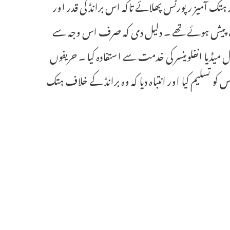
تک آمیز رپورٹس پھلائے تاکہ اس برانڈ کی قدر اور
رف سے پیش ہوئے تھے ۔ دلیل دی کہ صرف اس وجہ سے
 میڈیا انفلوینسر کی خدمت سے استفادہ کیا ۔ حریفوں
کو تسلیم کیا اور انتباہ دیا کہ وہ برانڈ کے خلاف ہتک