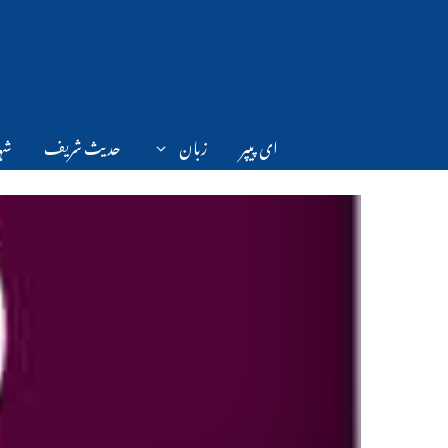
Ski
t
conten
ای پیپر
زبان
حدیث شریف
شہر