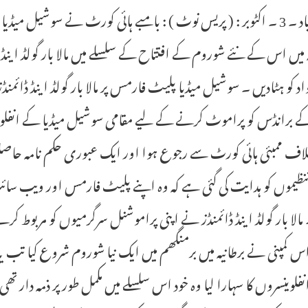
حیدرآباد ۔ 3 ۔ اکٹوبر : ( پریس نوٹ ) : بامبے ہائی کورٹ نے سوشیل 
ہ میں اس کے نئے شوروم کے افتتاح کے سلسلے میں مالا بار گولڈ اینڈ
واد کو ہٹادیں ۔ سوشیل میڈیا پلیٹ فارمس پر مالا بار گولڈ اینڈ ڈائمنڈز
برانڈس کو پراموٹ کرنے کے لیے مقامی سوشیل میڈیا کے انفلوینسر
اف ممبئی ہائی کورٹ سے رجوع ہوا اور ایک عبوری حکم نامہ حاصل
تنظیموں کو ہدایت کی گئی ہے کہ وہ اپنے پلیٹ فارمس اور ویب س
مالا بار گولڈ اینڈ ڈائمنڈز نے اپنی پراموشنل سرگرمیوں کو مربوط ک
کمپنی نے برطانیہ میں برمنگھم میں ایک نیا شوروم شروع کیا تب ی
انفلوینسروں کا سہارا لیا وہ خود اس سلسلے میں مکمل طور پر ذمہ دار