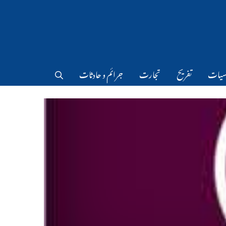
سیات
تفریح
تجارت
جرائم و حادثات