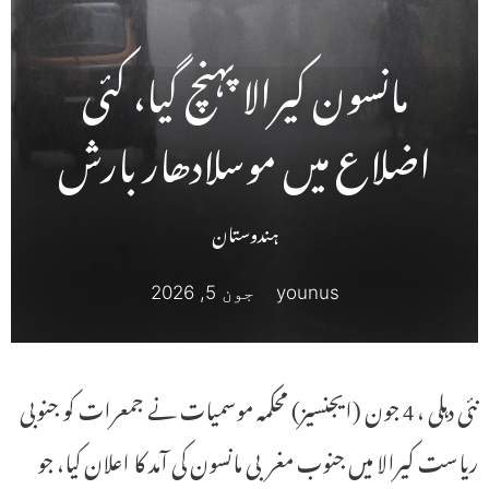
مانسون کیرالا پہنچ گیا، کئی
اضلاع میں موسلادھار بارش
ہندوستان
younus
جون 5, 2026
نئی دہلی ، 4 جون (ایجنسیز) محکمہ موسمیات نے جمعرات کو جنوبی
ریاست کیرالا میں جنوب مغربی مانسون کی آمد کا اعلان کیا، جو