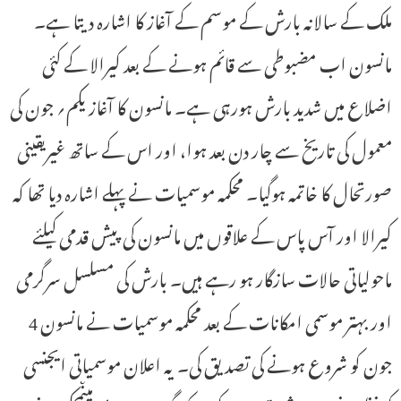
ملک کے سالانہ بارش کے موسم کے آغاز کا اشارہ دیتا ہے۔
مانسون اب مضبوطی سے قائم ہونے کے بعد کیرالا کے کئی
اضلاع میں شدید بارش ہورہی ہے۔ مانسون کا آغاز یکم؍ جون کی
معمول کی تاریخ سے چار دن بعد ہوا، اور اس کے ساتھ غیریقینی
صورتحال کا خاتمہ ہوگیا۔ محکمہ موسمیات نے پہلے اشارہ دیا تھا کہ
کیرالا اور آس پاس کے علاقوں میں مانسون کی پیش قدمی کیلئے
ماحولیاتی حالات سازگار ہو رہے ہیں۔ بارش کی مسلسل سرگرمی
اور بہتر موسمی امکانات کے بعد محکمہ موسمیات نے مانسون 4
جون کو شروع ہونے کی تصدیق کی۔ یہ اعلان موسمیاتی ایجنسی