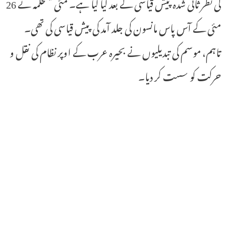
کی نظر ثانی شدہ پیش قیاسی کے بعد کیا گیا ہے۔ مئی میںمحکمہ نے 26
مئی کے آس پاس مانسون کی جلد آمد کی پیش قیاسی کی تھی۔
تاہم، موسم کی تبدیلیوں نے بحیرہ عرب کے اوپر نظام کی نقل و
حرکت کو سست کر دیا۔