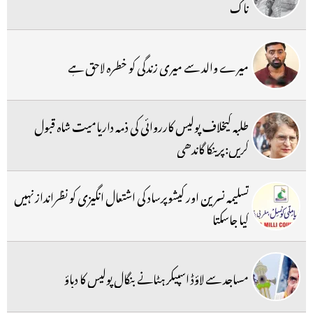
ناک
میرے والد سے میری زندگی کو خطرہ لاحق ہے
طلبہ کیخلاف پولیس کارروائی کی ذمہ داریامیت شاہ قبول
کریں:پرینکا گاندھی
تسلیمہ نسرین اور کیشوپرساد کی اشتعال انگیزی کو نظرانداز نہیں
کیا جاسکتا
مساجد سے لاؤڈ اسپیکر ہٹانے بنگال پولیس کا دباؤ