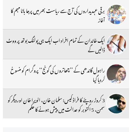
برقی عہدیداروں کی آج سے ریاست بھر میں پرجا باٹا مہم کا
آغاز
ایک خاندان کے تمام افراد اب ایک ہی پولنگ بوتھ پر ووٹ
ڈالیں گے
راہول گاندھی کے ’’چھاتروں کی گونج‘‘ پروگرام کو منسوخ
کردیا گیا
3 کروڑ روپئے کا فراڈ کیس: سلمان خان، الویرا خان اوردیگر کو
سمن، 5 اکتوبر کو عدالت میں پیش ہونے کا حکم