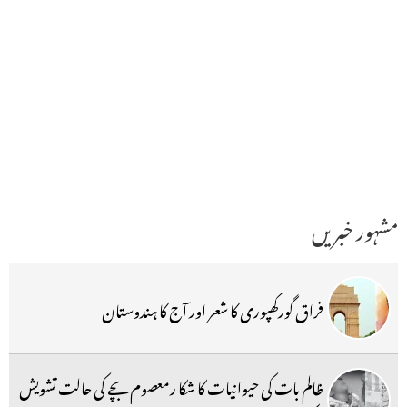
مشہور خبریں
فراق گورکھپوری کا شعر اور آج کا ہندوستان
ظالم بات کی حیوانیات کا شکا رمعصوم بچے کی حالت تشویش