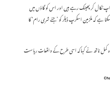
 نکال کر پھینک رہے ہیں اور اس کو گاؤں میں
سکتا ہے کہ ملزمین اسکرپ ڈیلر کو ’جئے شری رام‘ کا
راہ کمل ناتھ نے کہاکہ اسی طرح کے واقعات ریاست
Ch