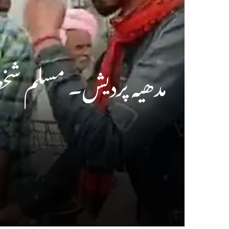
مدھیہ پردیش۔ مسلم شخص 