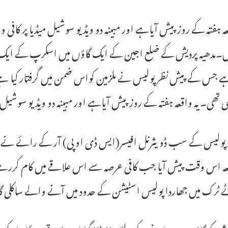
عہ ہفتہ کے روز پیش آیاہے اور مبینہ دو ویڈیو سوشیل میڈیا پر کافی 
۔مدھیہ پردیش کے ضلع اجین کے ایک گاؤں میں اسکرپ کے ایک مسلم
ہے جس کے پیش نظر پولیس نے ملزمین کواس ضمن میں گرفتار کیا ہ
 تھی۔یہ واقعہ ہفتہ کے روز پیش آیاہے اور مبینہ دو ویڈیو سوشیل م
پور پولیس کے سب ڈویثرنل افیسر(ایس ڈی او پی) آر کے رائے نے
عہ اس وقت پیش آیا جب کافی عرصہ سے اس علاقے میں کام کررہے م
 ٹرک میں جھاردا پولیس اسٹیشن کے حدود میں آنے والے ساکلی 