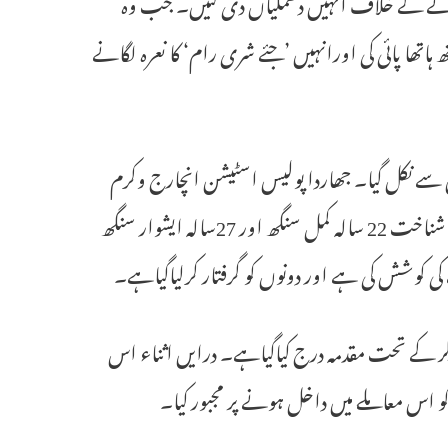
ر کرنے کے خلاف انہیں دھمکیاں دی گئیں۔ جب وہ
 ہاتھا پائی کی اورانہیں ’جئے شری رام‘ کا نعرہ لگانے
سے نکل گیا۔ جھاردا پولیس اسٹیشن انچارج وکرم
سنگھ ائنی نے کہاکہ دو ملزمین کے خلاف ایک معاملہ درج کیاگیا ہے جس کی شناخت 22 سالہ کمل سنگھ اور 27سالہ ایشوار سنگھ
کی کوشش کی ہے اور دونوں کو گرفتار کرلیاگیاہے۔
 خلاف ائی پی سی کی دفعہ 153اے‘505دوم اور323اور دیگر کے تحت مقدمہ درج کیاگیاہے۔ درایں اثناء اس
و اس معاملے میں داخل ہونے پر مجبور کیا۔