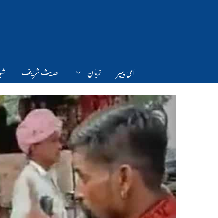
Ski
t
conten
ای پیپر
زبان
حدیث شریف
شہر