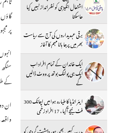
تاہم ر
اشتعال انگیزی کو نظرانداز نہیں کیا
گاؤں س
جاسکتا
پر مجبو
برقی عہدیداروں کی آج سے ریاست
بھر میں پرجا باٹا مہم کا آغاز
انہوں
ایک خاندان کے تمام افراد اب
ایک ہی پولنگ بوتھ پر ووٹ ڈالیں
کے طور
گے
ایئر انڈیا کا طیارہ ہوا میں اچانک 300
فٹ نیچے آگیا ، 17 افراد زخمی
واقعہ 
مدرسہ کہیں بھی ہو، دہشت گردی کو