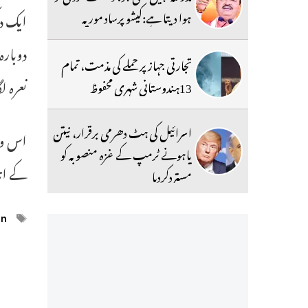
ہوا دیتا ہے:کیشو پرساد موریہ
ایک د
دوبارہ
تجارتی جہاز پر حملے کی مذمت، تمام
نعرہ ل
13ہندوستانی شہری محفوظ
اسرائیل کی ہٹ دھرمی برقرار، نیتن
اس وا
یاہونے ٹرمپ کے غزہ منصوبہ کو
کے ان
مستردکردیا
ags
in