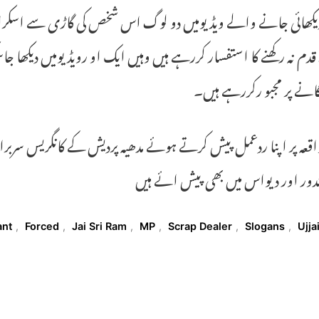
یکھائی جانے والے ویڈیومیں دو لوگ اس شخص کی گاڑی سے اسکراپ
 قدم نہ رکھنے کا استفسار کررہے ہیں وہیں ایک او رویڈیومیں دیکھا جا
گانے پر مجبو رکررہے ہیں۔
قعہ پر اپنا ردعمل پیش کرتے ہوئے مدھیہ پردیش کے کانگریس سرب
دور اور دیواس میں بھی پیش ائے ہیں
T
ant
,
Forced
,
Jai Sri Ram
,
MP
,
Scrap Dealer
,
Slogans
,
Ujja