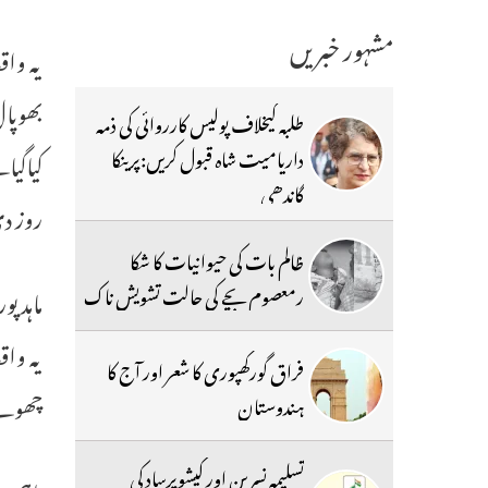
مشہور خبریں
یہ واق
بھوپال
طلبہ کیخلاف پولیس کارروائی کی ذمہ
داریامیت شاہ قبول کریں:پرینکا
کیاگیا
گاندھی
روز دی
ظالم بات کی حیوانیات کا شکا
رمعصوم بچے کی حالت تشویش ناک
ماہد 
یہ واق
فراق گورکھپوری کا شعر اور آج کا
چھوٹے
ہندوستان
تسلیمہ نسرین اور کیشوپرساد کی