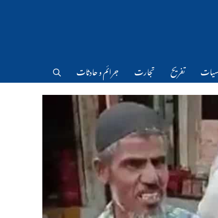
سیات
تفریح
تجارت
جرائم و حادثات