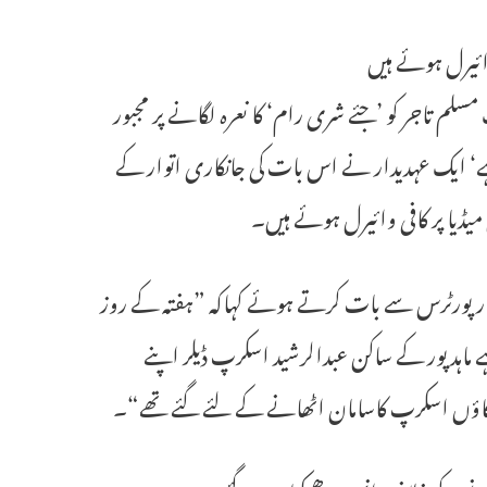
وائیرل ہوئے ہیں
 تاجر کو ’جئے شری رام‘ کا نعرہ لگانے پر مجبور
ے‘ ایک عہدیدار نے اس بات کی جانکاری اتوار کے
یڈیا پر کافی وائیرل ہوئے ہیں۔
 رپورٹرس سے بات کرتے ہوئے کہاکہ ”ہفتہ کے روز
اہد پور کے ساکن عبدالرشید اسکرپ ڈیلر اپنے
گاؤں اسکرپ کاسامان اٹھانے کے لئے گئے تھے“۔