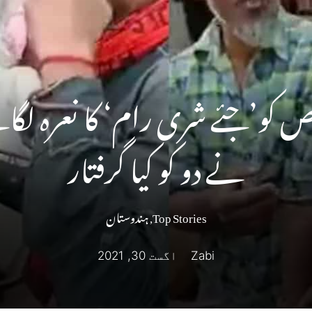
کو’جئے شری رام‘ کا نعرہ لگانے پ
نے دو کو کیا گرفتار
Top Stories
,
ہندوستان
Zabi
اگست 30, 2021