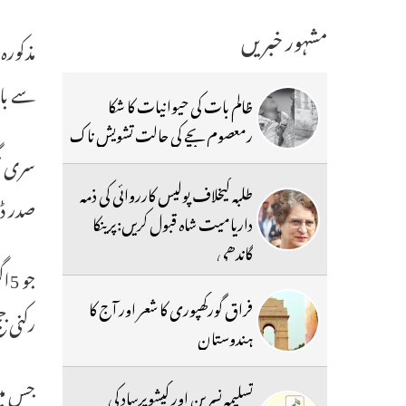
مشہور خبریں
مذکورہ
سے با
ظالم بات کی حیوانیات کا شکا
رمعصوم بچے کی حالت تشویش ناک
سری نگ
طلبہ کیخلاف پولیس کارروائی کی ذمہ
صدر ڈا
داریامیت شاہ قبول کریں:پرینکا
گاندھی
فراق گورکھپوری کا شعر اور آج کا
رکنی ج
ہندوستان
جس می
تسلیمہ نسرین اور کیشوپرساد کی