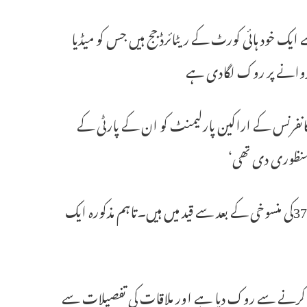
ایک خود ہائی کورٹ کے ریٹائرڈ جج ہیں جس کو میڈیا
وانے پر روک لگادی ہے
 کانفرنس کے اراکین پارلیمنٹ کو ان کے پارٹی کے
 منظوری دی تھی‘
جو 5اگست کے روز ریاست کو خصوصی درجہ فراہم کرنے والے ارٹیکل370کی منسوخی کے بعد سے قید میں ہیں۔تاہم مذکورہ ایک
ت کرنے سے روک دیا ہے اور ملاقات کی تفصیلات سے