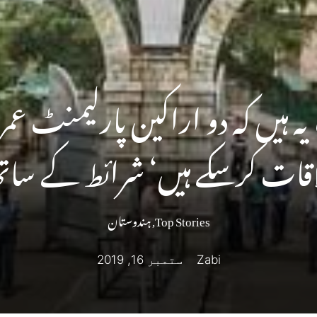
ہ ہیں کہ دو اراکین پارلیمنٹ عم
اقات کرسکے ہیں‘ شرائط کے سات
Top Stories
,
ہندوستان
Zabi
ستمبر 16, 2019