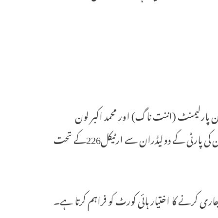
 پارلیمنٹ (اننت ناگ) اور محمد اکبر لون
(بارہمولہ) نے 4ستمبر کے روز ایک تحریری درخواست دائری کی تھی کہ ان کی پارٹی کے دولیڈران سے ارٹیکل226کے تحت
ری کرنے کا اختیار ہائی کورٹ کو فراہم کرتا ہے۔