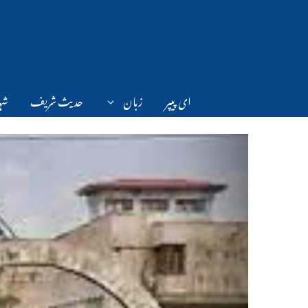
Ski
t
conten
ای پیپر
زبان
حدیث شریف
شہر