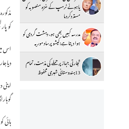
یاہونے ٹرمپ کے غزہ منصوبہ کو
مستردکردیا
کو پار
مدرسہ کہیں بھی ہو، دہشت گردی کو
ہوا دیتا ہے:کیشو پرساد موریہ
اس میں
دیاجار
تجارتی جہاز پر حملے کی مذمت، تمام
13ہندوستانی شہری محفوظ
اپنی د
گوہارل
ہائی ک