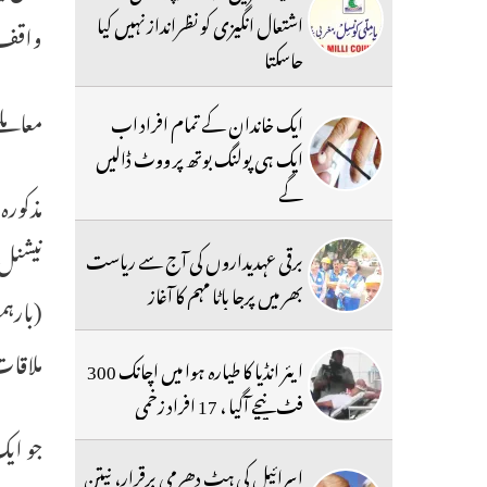
اشتعال انگیزی کو نظرانداز نہیں کیا
واقف 
جاسکتا
معاملے
ایک خاندان کے تمام افراد اب
ایک ہی پولنگ بوتھ پر ووٹ ڈالیں
گے
مذکورہ
نیشنل 
برقی عہدیداروں کی آج سے ریاست
بھر میں پرجا باٹا مہم کا آغاز
ملاقا
ایئر انڈیا کا طیارہ ہوا میں اچانک 300
فٹ نیچے آگیا ، 17 افراد زخمی
جو ایک
اسرائیل کی ہٹ دھرمی برقرار، نیتن