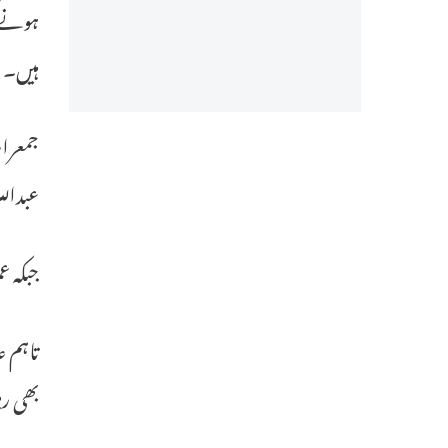
ہونے ک
ہیں۔
جمعرات
عبدالل
جبکہ ع
تاہم ع
بھی رہ