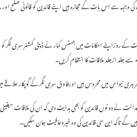
ی وجہہ سے اس بات کے مجازہ ہیں اپنے قائدین کو قانونی صلح اور مدد
 کے روزاپنے احکامات میں جسٹس کمار نے ڈپٹی کمشنر سری نگر کو ہد
ہ سے جلد ازجلد ملاقات کا انتظام کریں۔
مر ہری نیواس میں محروس ہیں اورفاوق سری نگر کے گوپکار علاقے م
دالت نے دو نوں قائدین کو بھی ہدایت دی کہ ان کی ملاقات ”یقینی“
یں گے تاکہ این سی قائدین کی وہ خیروعافیت جان سکیں۔