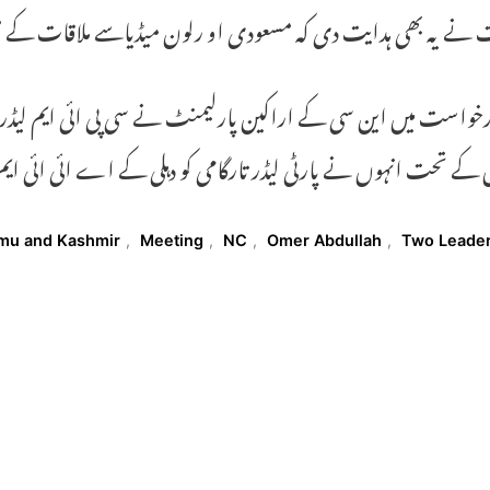
 نے یہ بھی ہدایت دی کہ مسعودی او رلون میڈیاسے ملاقات کے 
رخواست میں این سی کے اراکین پارلیمنٹ نے سی پی ائی ایم لیڈر
کے تحت انہوں نے پارٹی لیڈر تارگامی کو دہلی کے اے ائی ائی ایم
T
mu and Kashmir
,
Meeting
,
NC
,
Omer Abdullah
,
Two Leade