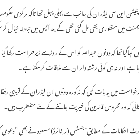
لیمنٹ میں منظوری بھی مل گئی تھی کے بعد آپس میں تبادلہ خیال کرس
 کہاگیاتھا کہ دونوں عبداللہ کو اس کے روزسے زیرحراست رکھا گیا 
ہا ہے اور نہ ہی کوئی رشتہ دار ان سے ملاقات کرسکتا ہے۔
رخواست میں یہ بات کہی کہ مذکورہ دونوں ان لیڈران کے قریبی رفق
گائی کہ وہ محروس قائدین کی خیریت جاننے کے لئے مضطرب ہیں۔
ورٹ احکامات کے مطابق‘ جسٹس (ریٹائرڈ) مسعود نے بھی ”دعوی کیا“