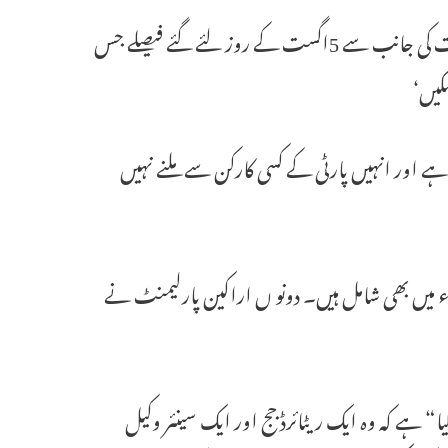
مذکورہ پٹیشن این سی لیڈران کی جانب سے پہلی پہل تھا تاکہ مرکزی حکومت کی جانب سے 5اگست کے روز لئے گئے فیصلے جس
کیں‘
ہے اور انہیں پارٹی کے کسی کارکن سے ملنے نہیں
اء میں بھی شامل ہیں۔ دونو ں اراکین پارلیمنٹ نے
 ہے کہ وہ ایک ریٹائرڈ جج اور ایک سینئر وکیل