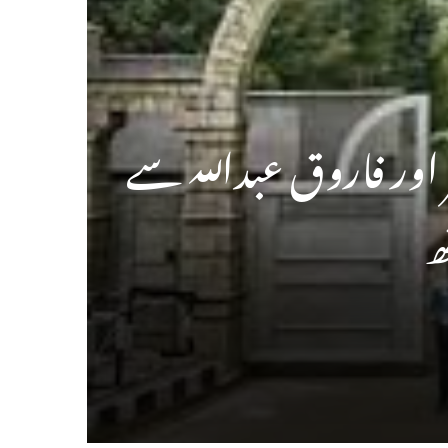
ر اور فاروق عبداللہ سے
ھ