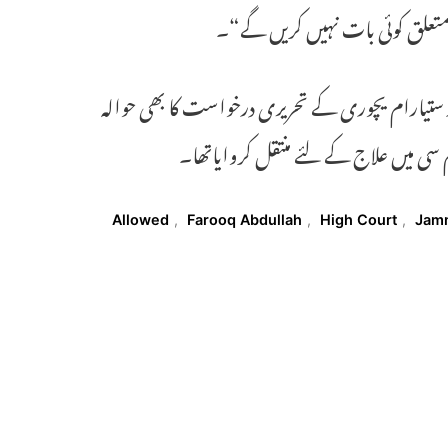
متعلق کوئی بات نہیں کریں گے“۔
 ستیارام یچوری کے تحریری درخواست کا بھی حوالہ
 سی میں علاج کے لئے منتقل کروایاتھا۔
Allowed
,
Farooq Abdullah
,
High Court
,
Jam