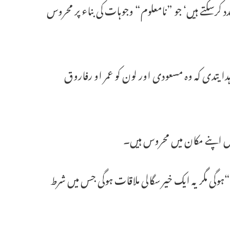
 کرسکتے ہیں‘ جو ”نامعلوم“ وجوہات کی بناء پر محروس
ایتدی کہ وہ مسعودی اور لون کو عمر او رفاروق
یں اپنے مکان میں محروس ہیں۔
ہوگی مگر یہ ایک خیر سگالی ملاقات ہوگی جس میں شرط