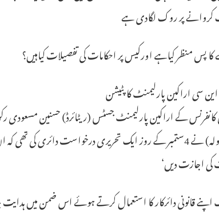
کروانے پر روک لگادی ہے
 کا پس منظر کیاہے اورکیس پر احکامات کی تفصیلات کیاہیں؟
 این سی اراکین پارلیمنٹ کاپٹیشن
کانفرنس کے اراکین پارلیمنٹ جسٹس (ریٹائرڈ) حسنین مسعودی رکن
ت کی اجازت دیں‘
 اپنے قانونی دائرکار کا استعمال کرتے ہوئے اس ضمن میں ہدایت جا