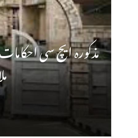
مذکورہ ایچ سی احکامات ی
مل