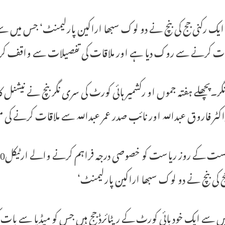
 ایک رکنی جج کی بنچ نے دو لوک سبھا اراکین پارلیمنٹ‘ جس میں سے 
ت کرنے سے روک دیا ہے اور ملاقات کی تفصیلات سے واقف کر
ر۔پچھلے ہفتہ جموں او رکشمیر ہائی کورٹ کی سری نگر بنچ نے نیشنل
کٹر فاروق عبداللہ اور نائب صدر عمر عبداللہ سے ملاقات کرنے کی
ج کی بنچ نے دو لوک سبھا اراکین پارلیمنٹ‘
ں سے ایک خود ہائی کورٹ کے ریٹائرڈ جج ہیں جس کو میڈیا سے با