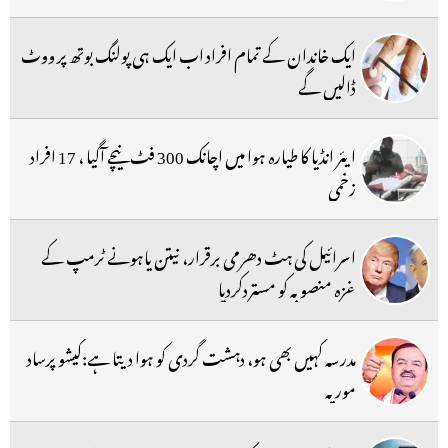
ایک خاندان کے تمام افراد اب ایک ہی پولنگ بوتھ پر ووٹ
ڈالیں گے
ایئر انڈیا کا طیارہ ہوا میں اچانک 300 فٹ نیچے آگیا ، 17 افراد
زخمی
اسرائیل کی ہٹ دھرمی برقرار، نیتن یاہونے ٹرمپ کے
غزہ منصوبہ کو مستردکردیا
مدرسہ کہیں بھی ہو، دہشت گردی کو ہوا دیتا ہے:کیشو پرساد
موریہ