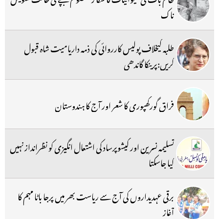
ناک
طلبہ کیخلاف پولیس کارروائی کی ذمہ داریامیت شاہ قبول
کریں:پرینکا گاندھی
فراق گورکھپوری کا شعر اور آج کا ہندوستان
تسلیمہ نسرین اور کیشوپرساد کی اشتعال انگیزی کو نظرانداز نہیں
کیا جاسکتا
برقی عہدیداروں کی آج سے ریاست بھر میں پرجا باٹا مہم کا
آغاز