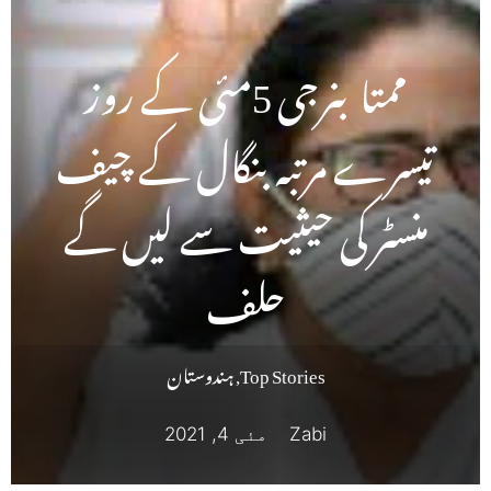
ممتا بنرجی 5مئی کے روز
تیسرے مرتبہ بنگال کے چیف
منسٹر کی حیثیت سے لیں گے
حلف
Top Stories
,
ہندوستان
Zabi
مئی 4, 2021