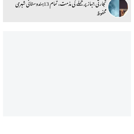
تجارتی جہاز پر حملے کی مذمت، تمام 13ہندوستانی شہری
محفوظ