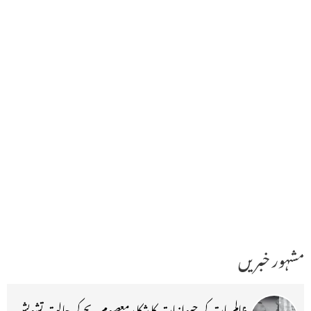
مشہور خبریں
ظالم بات کی حیوانیات کا شکا رمعصوم بچے کی حالت تشویش