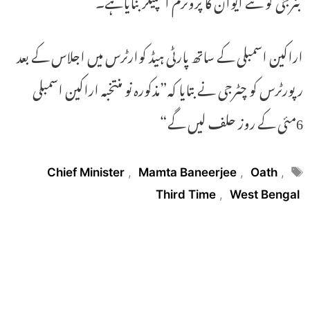
بنرجی کو نئے ایوان کا پروٹرم اسپیکر بنایاہے۔
اراکین اسمبلی کے ساتھ پارٹی ہیڈ کوارٹرس میں اجلاس کے بعد
رپورٹرس کو چٹرجی نے بتایا کہ”مذکورہ نو منتخبہ اراکین اسمبلی
6مئی کے روز حلف لیں گے“
Tags
Chief Minister
,
Mamta Baneerjee
,
Oath
,
Third Time
,
West Bengal