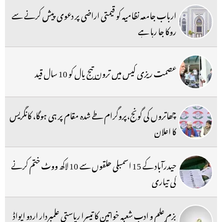
ارباب جامعہ نظامیہ کو قیمتی اراضی پر دعوی پیش کرنے سے
روکا جا رہا ہے
عصمت ریزی کیس میں ترون تیج پال کو 10 سال قید
چھاتروں کی گونج،پروگرام طے شدہ مقام پر ہی ہوگا، کانگریس
کا اعلان
حیدرآباد کے 15 اسمبلی حلقوں سے 10 لاکھ ووٹ ختم کرنے
کی تیاری
بزم علم و ادب شعبہ خواتین کا تیسرا ریاستی علمبردار اردو ایواڈ