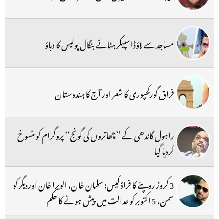
مساجد سے لاؤڈ اسپیکر ہٹانے بنگال پولیس کا دباؤ
فراق گورکھپوری کا شعر اور آج کا ہندوستان
راہول گاندھی کے ’’چھاتروں کی گونج‘‘ پروگرام کو منسوخ
کردیا گیا
3 کروڑ روپئے کا فراڈ کیس: سلمان خان، الویرا خان اوردیگر کو
سمن، 5 اکتوبر کو عدالت میں پیش ہونے کا حکم