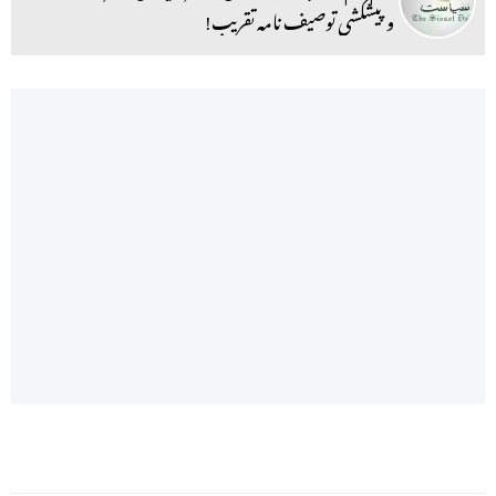
و پیشکشی توصیف نامہ تقریب!