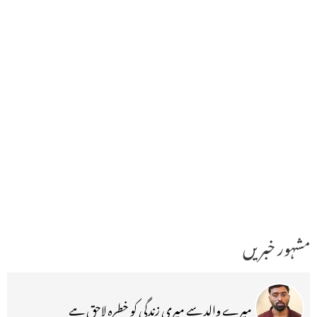
مشہور خبریں
میرے والد سے میری زندگی کو خطرہ لاحق ہے