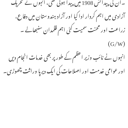
۔ان کی پیدائش 1908 میں پیدا ہوئی تھی، انہوں نے تحریک
آزادی میں اہم کردار ادا کیا اور آزاد ہندوستان میں دفاع،
زراعت اور محنت سمیت کئی اہم قلمدان سنبھالے ۔
(G/W)
انہوں نے نائب وزیر اعظم کے طور پر بھی خدمات انجام دیں
اور عوامی خدمت اور اصلاحات کی ایک دیرپا وراثت چھوڑی۔