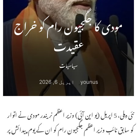
مودی کا جگجیون رام کو خراج
عقیدت
سیاسیات
younus
اپریل 6, 2026
نئی دہلی، 5 اپریل (یو این آئی) وزیر اعظم نریندر مودی نے اتوار
کو سابق نائب وزیر اعظم جگجیون رام کو ان کے یوم پیدائش پر