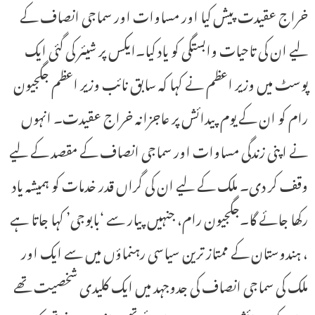
خراج عقیدت پیش کیا اور مساوات اور سماجی انصاف کے
لیے ان کی تاحیات وابستگی کو یاد کیا۔ایکس پر شیئر کی گئی ایک
پوسٹ میں وزیر اعظم نے کہا کہ سابق نائب وزیر اعظم جگجیون
رام کو ان کے یوم پیدائش پر عاجزانہ خراج عقیدت۔ انہوں
نے اپنی زندگی مساوات اور سماجی انصاف کے مقصد کے لیے
وقف کر دی۔ ملک کے لیے ان کی گراں قدر خدمات کو ہمیشہ یاد
رکھا جائے گا۔جگجیون رام، جنہیں پیار سے ‘بابوجی’ کہا جاتا ہے
، ہندوستان کے ممتاز ترین سیاسی رہنماؤں میں سے ایک اور
ملک کی سماجی انصاف کی جدوجہد میں ایک کلیدی شخصیت تھے