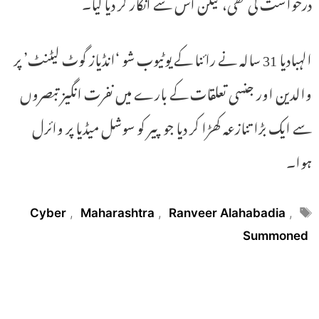
درخواست کی تھی، لیکن اس سے انکار کر دیا گیا۔
الہبادیا 31 سالہ نے رائنا کے یوٹیوب شو ‘انڈیاز گوٹ لیٹنٹ’ پر
والدین اور جنسی تعلقات کے بارے میں نفرت انگیز تبصروں
سے ایک بڑا تنازعہ کھڑا کر دیا جو پیر کو سوشل میڈیا پر وائرل
ہوا۔
Tags
Cyber
,
Maharashtra
,
Ranveer Alahabadia
,
Summoned