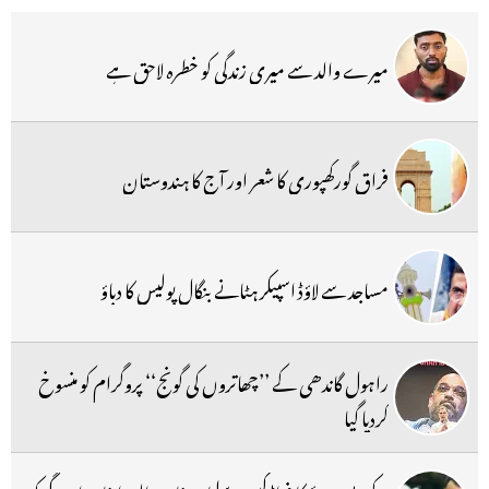
میرے والد سے میری زندگی کو خطرہ لاحق ہے
فراق گورکھپوری کا شعر اور آج کا ہندوستان
مساجد سے لاؤڈ اسپیکر ہٹانے بنگال پولیس کا دباؤ
راہول گاندھی کے ’’چھاتروں کی گونج‘‘ پروگرام کو منسوخ
کردیا گیا