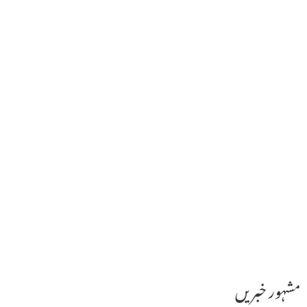
مشہور خبریں