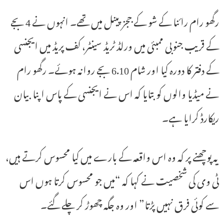
رگھو رام رائنا کے شو کے ججز پینل میں تھے۔ انہوں نے 4 بجے
کے قریب جنوبی ممبئی میں ورلڈ ٹریڈ سینٹر، کف پریڈ میں ایجنسی
کے دفتر کا دورہ کیا اور شام 6.10 بجے روانہ ہوئے۔ رگھو رام
نے میڈیا والوں کو بتایا کہ اس نے ایجنسی کے پاس اپنا بیان
ریکارڈ کرایا ہے۔
یہ پوچھنے پر کہ وہ اس واقعہ کے بارے میں کیا محسوس کرتے ہیں،
ٹی وی کی شخصیت نے کہا کہ “میں جو محسوس کرتا ہوں اس
سے کوئی فرق نہیں پڑتا” اور وہ جگہ چھوڑ کر چلے گئے۔