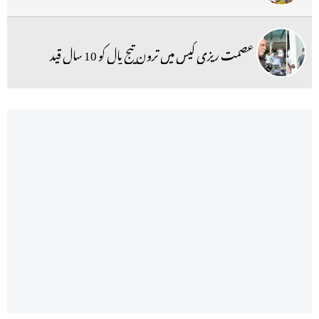
عصمت ریزی کیس میں ترون تیج پال کو 10 سال قید