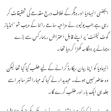
ایجنسی الہبادیا اور دیگر کے خلاف درج مقدمے کی تحقیقات کر
رہی ہے جب یوٹیوبر نے مزاحیہ سامے رائنا کے ویب شو ‘انڈیاز
گوٹ لیٹنٹ’ پر اپنے قابل اعتراض ریمارکس سے بڑے
پیمانے پر ہنگامہ کھڑا کر دیا تھا۔
الہبادیا کو اپنا بیان ریکارڈ کرانے کے لیے طلب کیا گیا تھا لیکن
وہ حاضر نہیں ہوئے۔ عہدیدار نے کہا کہ مہاراشٹر سائبر اسے
جلد ہی ایک بار اور طلب کرے گا۔
عہدیدار نے کہا کہ مہاراشٹر سائبر نے اب تک کم از کم 50 افراد