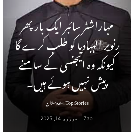
مہاراشٹر سائبر ایک بار پھر
رنویر الہبادیا کو طلب کرے گا
کیونکہ وہ ایجنسی کے سامنے
پیش نہیں ہوئے ہیں۔
Top Stories
,
ہندوستان
Zabi
فروری 14, 2025