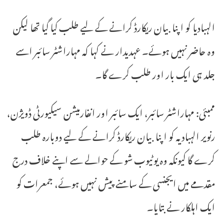
الہبادیا کو اپنا بیان ریکارڈ کرانے کے لیے طلب کیا گیا تھا لیکن
وہ حاضر نہیں ہوئے۔ عہدیدار نے کہا کہ مہاراشٹر سائبر اسے
جلد ہی ایک بار اور طلب کرے گا۔
ممبئی: مہاراشٹر سائبر، ایک سائبر اور انفارمیشن سیکیورٹی ڈویژن،
رنویر الہبادیہ کو اپنا بیان ریکارڈ کرانے کے لیے دوبارہ طلب
کرے گا کیونکہ وہ یوٹیوب شو کے حوالے سے اپنے خلاف درج
مقدمے میں ایجنسی کے سامنے پیش نہیں ہوئے، جمعرات کو
ایک اہلکار نے بتایا۔