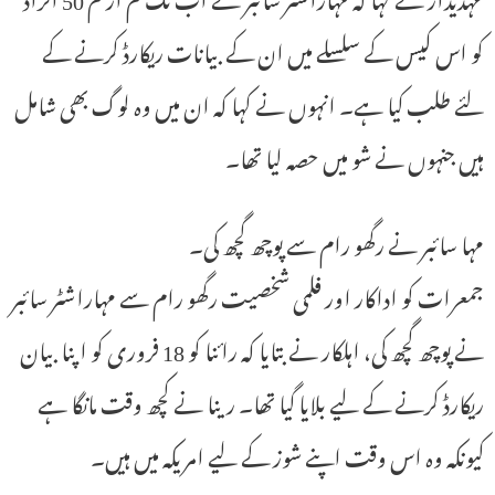
کو اس کیس کے سلسلے میں ان کے بیانات ریکارڈ کرنے کے
لئے طلب کیا ہے۔ انہوں نے کہا کہ ان میں وہ لوگ بھی شامل
ہیں جنہوں نے شو میں حصہ لیا تھا۔
مہا سائبر نے رگھو رام سے پوچھ گچھ کی۔
جمعرات کو اداکار اور فلمی شخصیت رگھو رام سے مہاراشٹر سائبر
نے پوچھ گچھ کی، اہلکار نے بتایا کہ رائنا کو 18 فروری کو اپنا بیان
ریکارڈ کرنے کے لیے بلایا گیا تھا۔ رینا نے کچھ وقت مانگا ہے
کیونکہ وہ اس وقت اپنے شوز کے لیے امریکہ میں ہیں۔