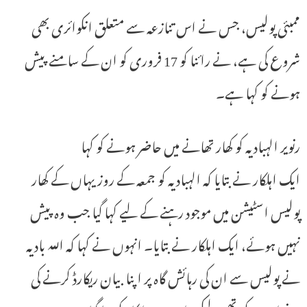
ممبئی پولیس، جس نے اس تنازعہ سے متعلق انکوائری بھی
شروع کی ہے، نے رائنا کو 17 فروری کو ان کے سامنے پیش
ہونے کو کہا ہے۔
رنویر الہبادیہ کو کھار تھانے میں حاضر ہونے کو کہا
ایک اہلکار نے بتایا کہ الہبادیہ کو جمعہ کے روز یہاں کے کھار
پولیس اسٹیشن میں موجود رہنے کے لیے کہا گیا جب وہ پیش
نہیں ہوئے، ایک اہلکار نے بتایا۔ انہوں نے کہا کہ اللہ بادیہ
نے پولیس سے ان کی رہائش گاہ پر اپنا بیان ریکارڈ کرنے کی