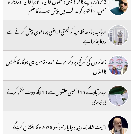
3 کروڑ روپئے کا فراڈ کیس: سلمان خان، الویرا خان اوردیگر کو
سمن، 5 اکتوبر کو عدالت میں پیش ہونے کا حکم
ارباب جامعہ نظامیہ کو قیمتی اراضی پر دعوی پیش کرنے سے
روکا جا رہا ہے
چھاتروں کی گونج،پروگرام طے شدہ مقام پر ہی ہوگا، کانگریس
کا اعلان
حیدرآباد کے 15 اسمبلی حلقوں سے 10 لاکھ ووٹ ختم کرنے
کی تیاری
امیت شاہ بھارتیہ ودیا پار مہوتسو 2026ء کا افتتاح کرینگے