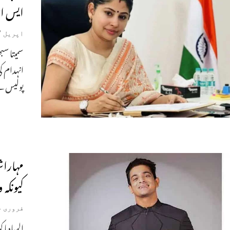
ایس اف
اپریل 17, 2025
انہدام ک
پولیس 
مہاراشٹ
کیونکہ
فروری 14, 2025
الہبادیا 