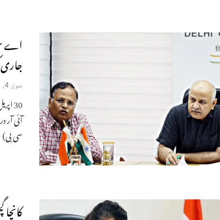
اے سی 
جاری 
جون 4, 2025
30 ا
آئی آر د
سی بی)
کانچا گ