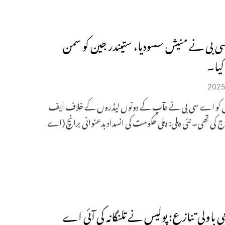
بی نے منیش سسودیا، ستیندر جین کو سمن
کیا۔
پریل کو اے سی بی نے عآپ کے دونوں لیڈروں کے خلاف ایف
رج کی تھی۔ نئی دہلی: دہلی حکومت کی انسداد بدعنوانی برانچ (اے
چی باولی تنازع: پولیس نے تلنگانہ کی آئی اے