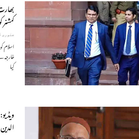
بھارت 
کمشنر ک
جنوری 13, 2025
اسلام کو
خارجہ نے
کیا
ویڈیو:
الدین