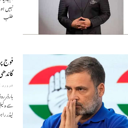
نہیں ہوئ
طلب
فوج پ
گاندھی کو 24مارچ کے ر
فروری 12, 2025
بارڈر رو
سے وکیل
لیڈر راہول گان