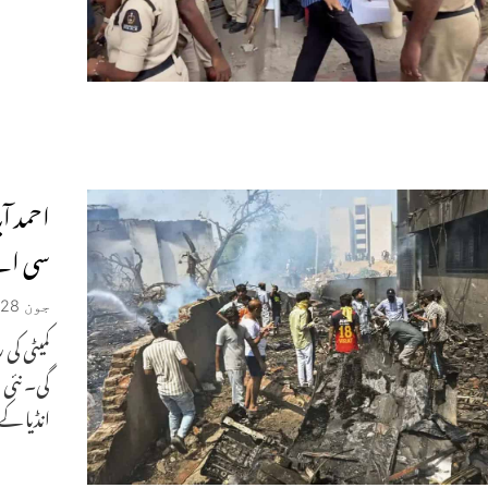
احمد آب
سی اے
جون 28, 2025
کمیٹی کی
گی۔ نئی د
انڈیا کے