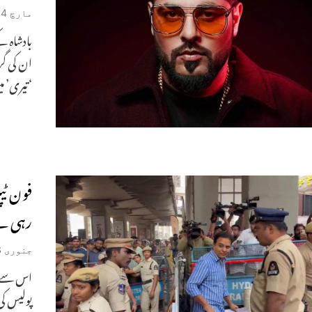
مارچ 14, 2026
بادشاہ ک
ان کی گر
‘تیری’ می
فون ٹی
رہی ہے
جنوری 23, 2026
پولیس کی