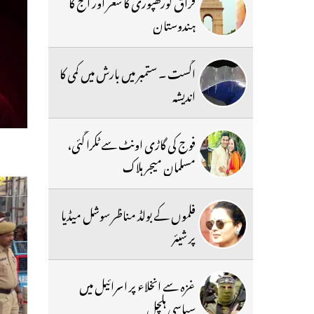
فراق گورکھپوری کا شعر اور آج کا
ہندوستان
اگست ۔ ستمبر میں بارش میں کمی کا
اندیشہ
فوج کی گاڑی اونٹ سے ٹکرا گئی،
مسلمان میجر ہلاک
فلموں کے بولڈ مناظر سوشل میڈیا
پر شیئر
غزہ سے انخلاء پر اسرائیل میں
سیاسی ہلچل