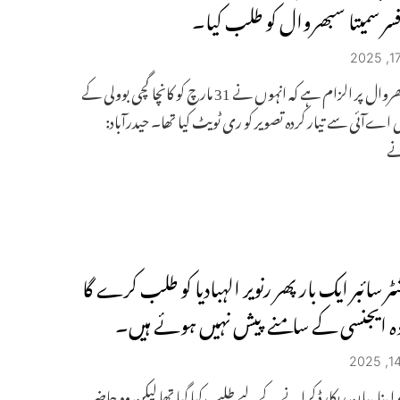
سر سمیتا سبھروال کو طلب کیا۔
سمیتا سبھروال پر الزام ہے کہ انہوں نے 31 مارچ کو کانچا گچی بوولی کے
ی اےآئی سے تیار کردہ تصویر کو ری ٹویٹ کیا تھا۔ حیدرآباد:
نے
ر سائبر ایک بار پھر رنویر الہبادیا کو طلب کرے گا
 وہ ایجنسی کے سامنے پیش نہیں ہوئے ہیں۔
کو اپنا بیان ریکارڈ کرانے کے لیے طلب کیا گیا تھا لیکن وہ حاضر