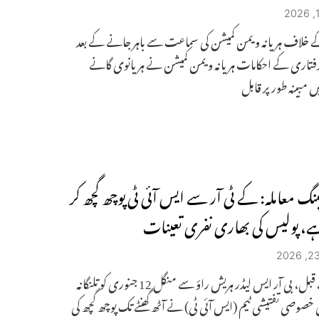
ے خلاف ہریانہ ویمن کمیشن کی سماعت سے باہر جانے کے بعد
فتاری کے احکامات ہریانہ ویمن کمیشن نے ہریانوی گانے
ں مبینہ طور پر قابل
پنگ معاملہ: کے ٹی آر سے ایس آئی ٹی پوچھ گچھ کر
، پولیس کی بھاری نفری تعینات
اس سے قبل، بی آر ایس لیڈر ہریش راؤ سے منگل 12 جنوری کو تلنگانہ
 خصوصی تفتیشی ٹیم (ایس آئی ٹی) نے آٹھ گھنٹے تک پوچھ گچھ کی