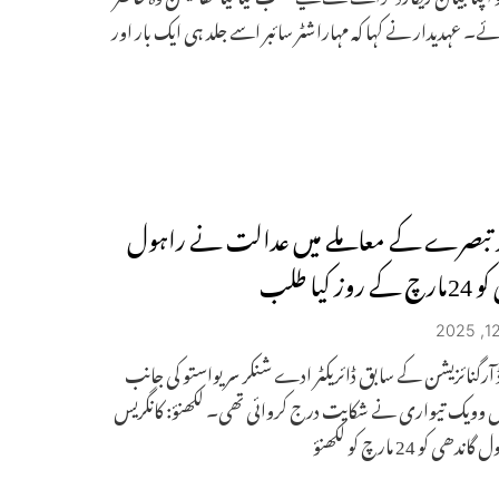
ے۔ عہدیدار نے کہا کہ مہاراشٹر سائبر اسے جلد ہی ایک بار اور
ر تبصرے کے معاملے میں عدالت نے راہول
وز کیا طلب
ڈ آرگنائزیشن کے سابق ڈائریکٹر ادے شنکر سریواستو کی جانب
 وویک تیواری نے شکایت درج کروائی تھی۔ لکھنؤ: کانگریس
دھی کو 24 مارچ کو لکھنؤ