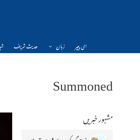
Ski
t
conten
ای پیپر
زبان
حدیث شریف
شہر
Summoned
مشہور خبریں