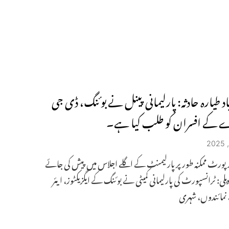
اد طیارہ حادثہ: پارلیمانی پینل نے بوئنگ، ڈی جی
 کے افسران کو طلب کیا ہے۔
 رپورٹ ممکنہ طور پر پارلیمنٹ کے اگلے اجلاس میں پیش کی جائے
ہلی: ٹرانسپورٹ کی پارلیمانی کمیٹی نے بوئنگ کے ایگزیکٹوز، ایئر
 نمائندوں، شہری