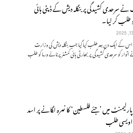
نے سرحدی کشیدگی پر بنگلہ دیش کے ڈپٹی ہائی
و طلب کر لیا۔
 اس کے ایک دن بعد طلب کیا گیا جب بنگلہ دیش کی وزارت
 اتوار کو سرحدی کشیدگی پر بھارتی ہائی کمشنر پرنائے ورما کو طلب
 پارلیمنٹ میں ’جئے فلسطین‘ کا نعرہ لگانے پر اسد
 اویسی طلب