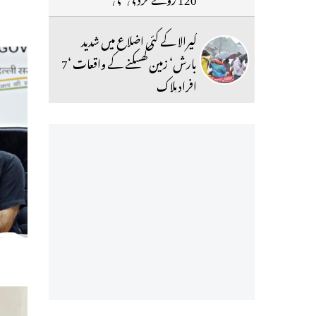
کیرالا کے کئی اضلاع میں شدید
بارش‘ زمین کھسکنے کے واقعات ‘7
افراد ہلاک