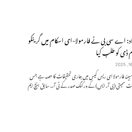
اد: اے سی بی نے فارمولا-ای اسکام میں گرینکو
 ڈی کو طلب کیا
بینہ فارمولا ای ریس کیس میں جاری تحقیقات کا حصہ ہے جس
ت سمیتی (بی آر ایس) کے ورکنگ صدر کے ٹی آر، سابق ایچ ایم