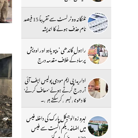
تلنگانہ ووٹر لسٹ سے تقریباً 15 فیصد
نام حذف ہونے کا اندیشہ
راہول گاندھی ‘ پپو یادو اور اودیش
پرساد کے خلاف مقدمہ درج
اداریہ: پی ایم مودی پولیس ایف آئی
آر درج کرتے ہوئے 'معاف کرنے'
کا دعوی نہیں کرسکتے ہیں۔
نہرو زوالوجیکل پارک کی داخلہ فیس
میں اضافہ ، یکم اگست سے فیس
120 روپئے کردی گئی