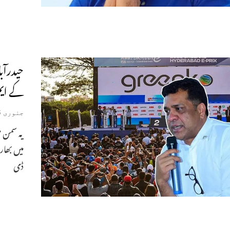
حیدرآب
کے ایم
جنوری 16, 2025
یہ سمن م
میں بھار
ڈی