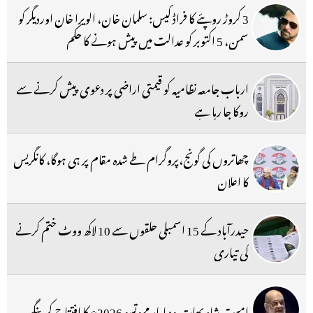
3 کروڑ روپئے کا فراڈ کیس: سلمان خان، الویرا خان اوردیگر کو
سمن، 5 اکتوبر کو عدالت میں پیش ہونے کا حکم
ارباب جامعہ نظامیہ کو قیمتی اراضی پر دعوی پیش کرنے سے
روکا جا رہا ہے
چھاتروں کی گونج،پروگرام طے شدہ مقام پر ہی ہوگا، کانگریس
کا اعلان
حیدرآباد کے 15 اسمبلی حلقوں سے 10 لاکھ ووٹ ختم کرنے
کی تیاری
امیت شاہ بھارتیہ ودیا پار مہوتسو 2026ء کا افتتاح کرینگے