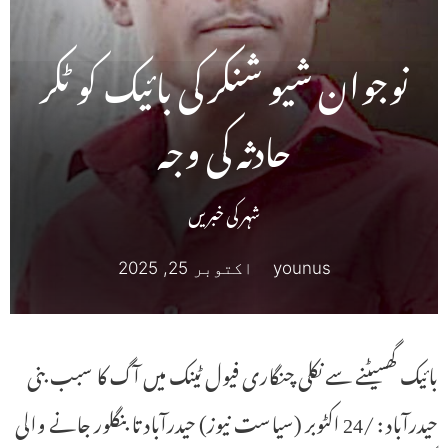
نوجوان شیو شنکر کی بائیک کو ٹکر
حادثہ کی وجہ
شہر کی خبریں
younus
اکتوبر 25, 2025
بائیک گھسیٹنے سے نکلی چنگاری فیول ٹینک میں آگ کا سبب بنی
حیدرآباد : /24 اکٹوبر (سیاست نیوز) حیدرآباد تا بنگلور جانے والی