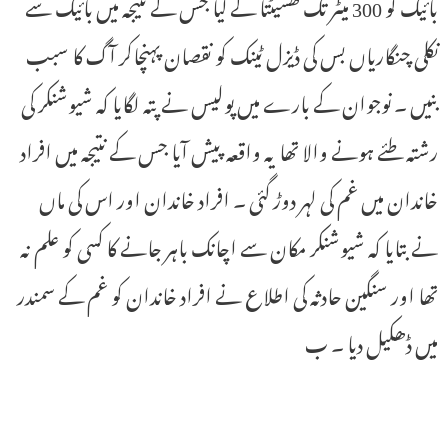
بائیک کو 300 میٹر تک گھسیٹتا لے گیا جس کے نتیجہ میں بائیک سے
نکلی چنگاریاں بس کی ڈیزل ٹینک کو نقصان پہنچاکر آگ کا سبب
بنیں ۔ نوجوان کے بارے میں پولیس نے پتہ لگایا کہ شیوشنکر کی
رشتہ طئے ہونے والا تھا یہ واقعہ پیش آیا جس کے نتیجہ میں افراد
خاندان میں غم کی لہر دوڑ گئی ۔ افراد خاندان اور اس کی ماں
نے بتایا کہ شیوشنکر مکان سے اچانک باہر جانے کا کسی کو علم نہ
تھا اور سنگین حادثہ کی اطلاع نے افراد خاندان کو غم کے سمندر
میں ڈھکیل دیا ۔ ب