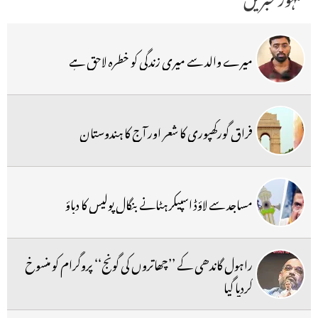
میرے والد سے میری زندگی کو خطرہ لاحق ہے
فراق گورکھپوری کا شعر اور آج کا ہندوستان
مساجد سے لاؤڈ اسپیکر ہٹانے بنگال پولیس کا دباؤ
راہول گاندھی کے ’’چھاتروں کی گونج‘‘ پروگرام کو منسوخ
کردیا گیا