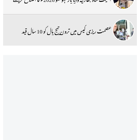
عصمت ریزی کیس میں ترون تیج پال کو 10 سال قید