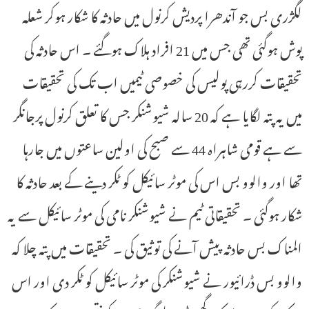
لگژری بس جو آندھرا پردیش کرنول میں حادثہ کا شکار ہوکر شعلہ
پوش ہوگئی تھی جس میں 21 افراد ہلاک ہوگئے ۔ اس حادثہ کی
تحقیقات کررہی پولیس کی خصوصی ٹیمیں اب تک کی تحقیقات
میں یہ پتہ لگایا ہے کہ 20 سالہ شیوشنکر جس کا تعلق کرنول پرجانگر
سے ہے قومی شاہراہ 44 سے صبح کی اولین ساعتوں میں جارہا
تھا اور والوو بس اس کی موٹر سائیکل کو ٹکر دینے کے بعد حادثہ کا
شکار ہوگئی ۔ تحقیقاتی ٹیم نے شیوشنکر نامی کی موٹر سائیکل سے یہ
المناک بس حادثہ پیش آنے کی توثیق کی ۔ تحقیقات میں پتہ چلا کہ
والوو بس ڈرائیور نے شیوشنکر کی موٹر سائیکل کو ٹکر دی اور اس