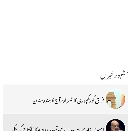
مشہور خبریں
فراق گورکھپوری کا شعر اور آج کا ہندوستان
امیت شاہ بھارتیہ ودیا پار مہوتسو 2026ء کا افتتاح کرینگے