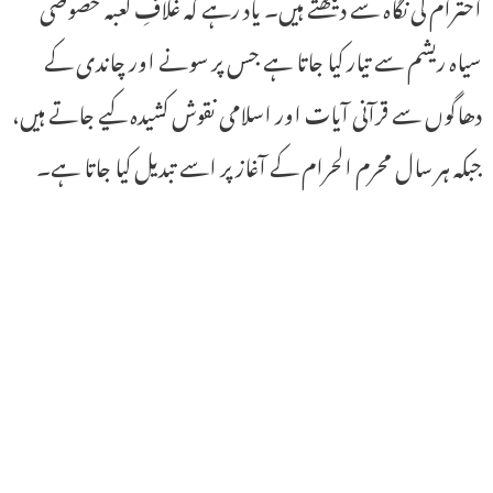
احترام کی نگاہ سے دیکھتے ہیں۔ یاد رہے کہ غلافِ کعبہ خصوصی
سیاہ ریشم سے تیار کیا جاتا ہے جس پر سونے اور چاندی کے
دھاگوں سے قرآنی آیات اور اسلامی نقوش کشیدہ کیے جاتے ہیں،
جبکہ ہر سال محرم الحرام کے آغاز پر اسے تبدیل کیا جاتا ہے۔