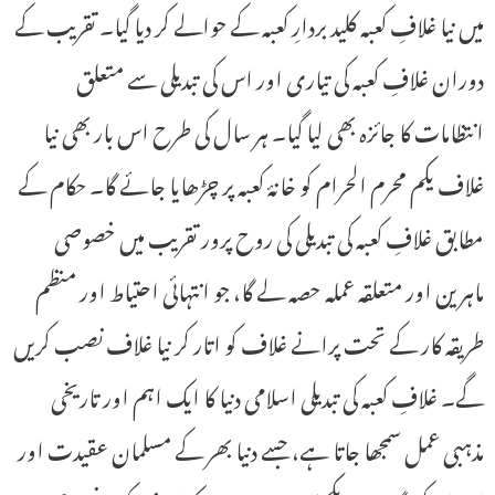
میں نیا غلافِ کعبہ کلید بردارِ کعبہ کے حوالے کر دیا گیا۔ تقریب کے
دوران غلافِ کعبہ کی تیاری اور اس کی تبدیلی سے متعلق
انتظامات کا جائزہ بھی لیا گیا۔ ہر سال کی طرح اس بار بھی نیا
غلاف یکم محرم الحرام کو خانۂ کعبہ پر چڑھایا جائے گا۔ حکام کے
مطابق غلافِ کعبہ کی تبدیلی کی روح پرور تقریب میں خصوصی
ماہرین اور متعلقہ عملہ حصہ لے گا، جو انتہائی احتیاط اور منظم
طریقہ کار کے تحت پرانے غلاف کو اتار کر نیا غلاف نصب کریں
گے۔ غلافِ کعبہ کی تبدیلی اسلامی دنیا کا ایک اہم اور تاریخی
مذہبی عمل سمجھا جاتا ہے، جسے دنیا بھر کے مسلمان عقیدت اور