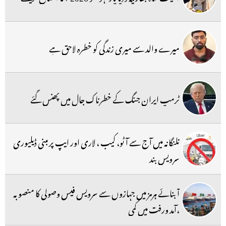
میرے والد سے میری زندگی کو خطرہ لاحق ہے
ٹرمپ ایران جنگ کے خطرناک جال میں پھنس گئے
تلنگانہ میں آج سے آٹو، کیب ، لاری اور ایپ پر مبنی ڈیلیوری
سرویس بند
آبنائے ہرمز میں جہازوں سے سرویس فیس وصولی کا منصوبہ
،آمد ورفت میں کمی