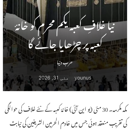
نیا غلافِ کعبہ یکم محرم کو خانۂ
کعبہ پر چڑھایا جائے گا
عرب دنیا
younus
مئی 31, 2026
مکہ مکرمہ۔ 30 مئی (یو این آئی) خانۂ کعبہ کے نئے غلاف کی حوالگی
کی تقریب منعقد ہوئی جس میں خادم الحرمین الشریفین کی نیابت