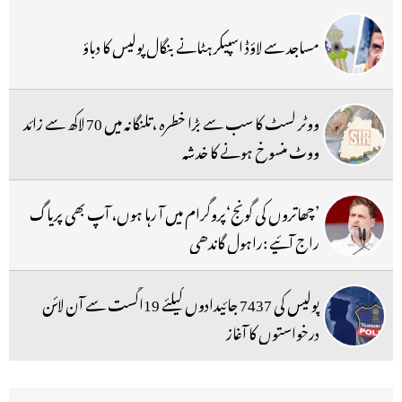
مساجد سے لاؤڈ اسپیکر ہٹانے بنگال پولیس کا دباؤ
ووٹر لسٹ کا سب سے بڑا خطرہ ،تلنگانہ میں 70 لاکھ سے زائد
ووٹ منسوخ ہونے کا خدشہ
’چھاتروں کی گونج‘پروگرام میں آ رہا ہوں، آپ بھی پریاگ
راج آئیے :راہول گاندھی
پولیس کی 7437 جائیدادوں کیلئے 19اگست سے آن لائن
درخواستوں کا آغاز