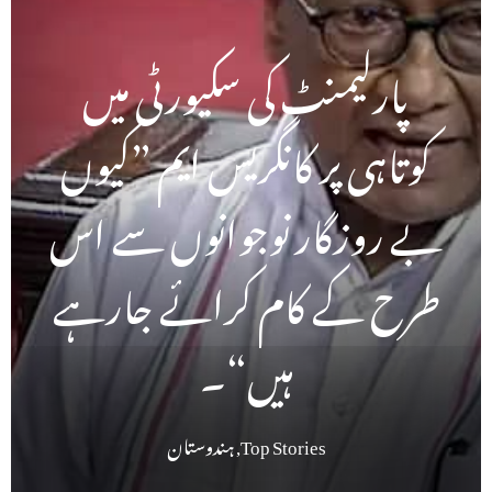
پارلیمنٹ کی سکیورٹی میں
کوتاہی پر کانگریس ایم ”کیوں
بے روزگار نوجوانوں سے اس
طرح کے کام کرائے جارہے
ہیں“۔
Top Stories
,
ہندوستان