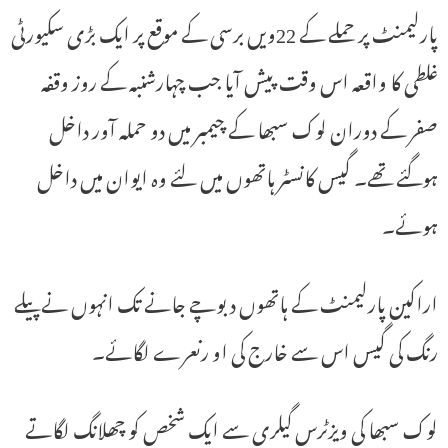
پارلیمنٹ پر حملے کے 22ویں برسی کے موقع پر ایک بڑی سکیورٹی
غلطی کا واقعہ اس وقت پیش آیا جب چہارشنبہ کے روز وقفہ
صفر کے دوران لوک سبھا کے چیمبر میں دو حملہ آور داخل
ہوگئے تھے۔ گیس کانسٹر ہاتھوں میں لئے وہ ایوان میں داخل
ہوئے۔
اراکین پارلیمنٹ کے ہاتھوں دبوچے جانے تک انہوں نے پیلے
رنگ کی گیس اس سے خارج کی او رنعرے لگائے۔
لوک سبھا کی ویزٹرس گیلری سے ایک شخص کو چھلانگ لگاتے