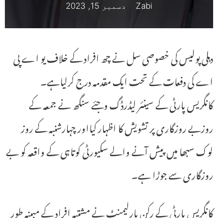
Zabi
دسمبر 15, 2023
دہلی پولیس کی خصوصی سل نے چھ افراد کے خلاف یو اے پی
اے کی دفعات کے تحت ایک مقدمہ درج کرلیاہے۔
کانگریس پارٹی کے سینئر لیڈرڈگ وجئے سنگھ نے جمعہ کے
روزبے روزگاری پر تشویش کا اظہار کیااور چہارشنبہ کے روز
لوک سبھا میں پیش آنے والے سکیورٹی کوتاہی کے واقعہ کو بے
روزگاری سے جوڑا ہے۔
کانگریس پارٹی کے رکن پارلیمنٹ نے مشتبہ افراد کے مبینہ طور