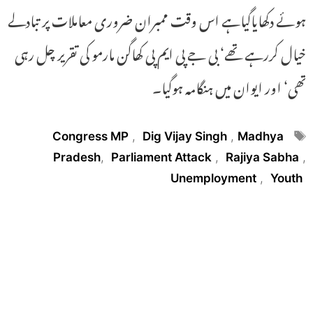
ہوئے دکھایاگیاہے اس وقت ممبران ضروری معاملات پر تبادلے
خیال کررہے تھے‘ بی جے پی ایم پی کھاگن مارمو کی تقریر چل رہی
تھی‘ اور ایوان میں ہنگامہ ہوگیا۔
Tags
Congress MP
,
Dig Vijay Singh
,
Madhya
Pradesh
,
Parliament Attack
,
Rajiya Sabha
,
Unemployment
,
Youth