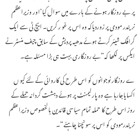
پر بے روزگار ہونے کے بارے میں سوال کیا‘اور وزیراعظم
نریندر مودی پر زوردیاکہ وہ اس پر غو ر کریں۔ ایچ ٹی سے ایک
گرافک شیئر کرتے ہوئے مدھیہ پردیش کے سابق چیف منسٹر نے
ایکس پر لکھا کہ”بے روزگاری بہت ہی بڑا مسئلہ ہے۔
ے روزگار نوجوانوں کو اس طر ح کی کاروائی کے لئے کیو ں
اکسایاجارہا ہے وہ پارلیمنٹ پر ہوئے دہشت گردانہ حملے کے
روز اس طرح کا حملہ تمام سیاسی قائدین بالخصوص وزیراعظم
نریندرمودی کو اس پر سونچنا چاہئے“۔