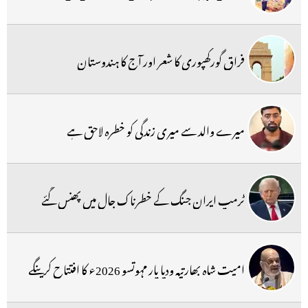
فراق گورکھپوری کا شعر اور آج کا ہندوستان
میرے والد سے میری زندگی کو خطرہ لاحق ہے
ٹرمپ ایران جنگ کے خطرناک جال میں پھنس گئے
امیت شاہ بھارتیہ ودیا پار مہوتسو 2026ء کا افتتاح کرینگے