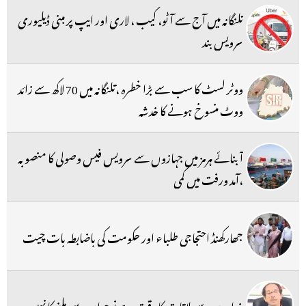
تلنگانہ میں آج سے آٹو، کیب ، لاری اور ایپ پر مبنی ڈیلیوری
سرویس بند
ووٹر لسٹ کا سب سے بڑا خطرہ ،تلنگانہ میں 70 لاکھ سے زائد
ووٹ منسوخ ہونے کا خدشہ
آبنائے ہرمز میں جہازوں سے سرویس فیس وصولی کا منصوبہ
،آمد ورفت میں کمی
جھارکھنڈ احتجاجی طلباء اور حکومت کی باضابطہ بات چیت
غداروں سے ملاقات کا وقت ہے نوجوان سے ملنے کا نہیں