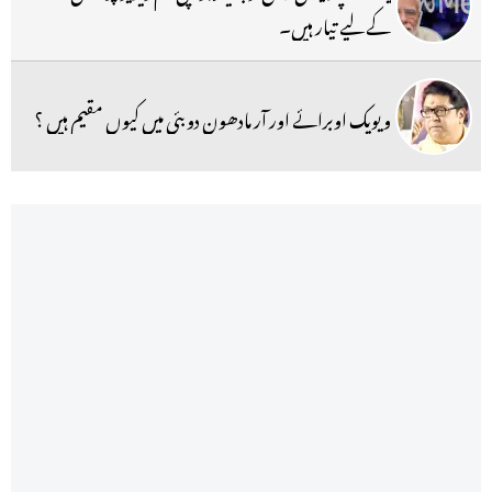
کے لیے تیار ہیں۔
ویویک اوبرائے اور آر مادھون دوبئی میں کیوں مقیم ہیں ؟