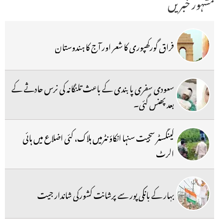
مشہور خبریں
فراق گورکھپوری کا شعر اور آج کا ہندوستان
سعودی سفری پابندی کے باعث تلنگانہ کی نرس حادثے کے
بعد پھنس گئی۔
گینگسٹر سجیت سنہا انکاؤنٹرمیں ہلاک، کئی اضلاع میں ہائی
الرٹ
بہار کے بانکی پور سے پرشانت کشورکی شاندار جیت