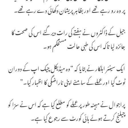
پر وہ رو رہے تھے اور بظاہر پریشان دکھائی دے رہے تھے۔
جیل کے ڈاکٹروں نے ہفتے کی رات دیر گئے اس کی صحت کا
جائزہ لیا تاکہ اس کی طبی حالت مستحکم ہو۔
ایک سینئر اہلکار نے بتایا کہ “وہ میڈیکل چیک اپ کے دوران
ٹوٹ گیا اور عملے کے سامنے اپنی ناراضگی کا اظہار کیا۔”
پراجوال نے مبینہ طور پر عملے کو مطلع کیا ہے کہ اس نے سزا کو
چیلنج کرتے ہوئے ہائی کورٹ سے رجوع کیا ہے۔