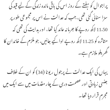
پراجوال کو ہفتے کے روز اس کی باقی ماندہ زندگی کے لیے قید کی
سزا سنائی گئی تھی، جب کہ عدالت نے اس پر مجموعی طور پر
11.50 لاکھ روپے کا جرمانہ عائد کیا تھا، اور ہدایت کی تھی کہ
متاثرہ کو 11.25 لاکھ روپے ادا کیے جائیں، جو ملزم کے خاندان کا
گھریلو ملازم ہے۔
یہاں کی ایک عدالت نے پرجول ریونا (34) کو ان کے خلاف
جنسی زیادتی اور عصمت دری کے چار مقدمات میں سے ایک میں
مجرم قرار دیا تھا۔