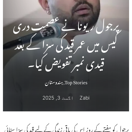
پرجول ریونا نے عصمت دری
کیس میں عمر قید کی سزا کے بعد
قیدی نمبر تفویض کیا۔
Top Stories
,
ہندوستان
Zabi
اگست 3, 2025
پرجول کو ہفتے کے روز اس کی باقی زندگی کے لیے قید کی سزا سنائی