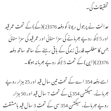
تحقیقات کی۔
عدالت نے پرجول ریونا کو دفعہ 376(2)(کے) کے تحت عمر قید
اور 5 لاکھ روپے جرمانے کی سزا سنائی اور عمر قید کی سزا سنائی
جس کا مطلب قدرتی زندگی کے باقی رہنے کے ساتھ ساتھ دفعہ
376(2)(این) کے تحت 5 لاکھ روپے جرمانہ ہوگا۔
اسے دفعہ 354 اے کے تحت تین سال قید اور 25 ہزار روپے
جرمانے، سیکشن 354 بی کے تحت 7 سال قید اور 50 ہزار
روپے جرمانے، سیکشن 354 سی کے تحت 3 سال قید بامشقت