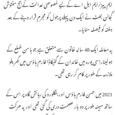
ایم پیز/ایم ایل اے کے لیے خصوصی عدالت کے جج سنتوش
گجانن بھٹ نے ایک دن پہلے پرجول کو مجرم قرار دینے کے بعد
ہفتہ کو فیصلہ سنایا۔
یہ معاملہ ایک 48 سالہ خاتون سے متعلق ہے جو ہاسن ضلع کے
ہولیناراسی پورہ میں خاندان کے گنیکاڈا فارم ہاؤس میں گھریلو
ملازمہ کے طور پر کام کر رہی تھی۔
2021 میں حسن فارم ہاؤس اور بنگلورو کی رہائش گاہ پر اس کے
ساتھ مبینہ طور پر دو بار عصمت دری کی گئی تھی اور یہ حرکت