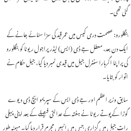
گئی تھی۔
بنگلورو: عصمت دری کیس میں عمر قید کی سزا سنائے جانے کے
ایک دن بعد، معطل جے ڈی (ایس) لیڈر پراجول ریونا کو بنگلورو
کی پراپنا اگرہارا سنٹرل جیل میں قیدی نمبر دیا گیا، جیل حکام نے
اتوار کو بتایا۔
سابق وزیر اعظم اور جے ڈی ایس کے سپریمو ایچ ڈی دیوے
گوڑا کے پوتے ریونا نے ہفتہ کے عدالتی فیصلے کے بعد اپنی پہلی
رات جیل میں گزاری جس میں انہیں مجرم قرار دیا گیا۔ مبینہ طور