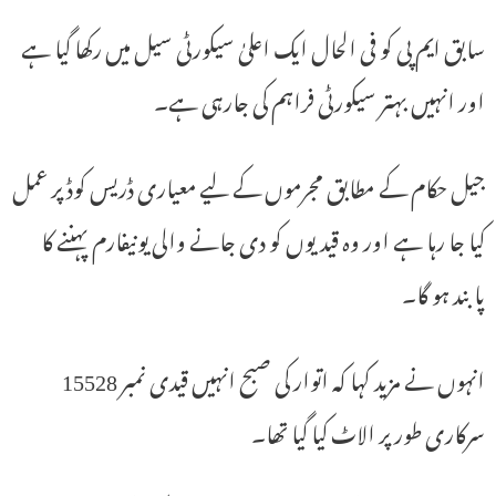
سابق ایم پی کو فی الحال ایک اعلیٰ سیکورٹی سیل میں رکھا گیا ہے
اور انہیں بہتر سیکورٹی فراہم کی جارہی ہے۔
جیل حکام کے مطابق مجرموں کے لیے معیاری ڈریس کوڈ پر عمل
کیا جا رہا ہے اور وہ قیدیوں کو دی جانے والی یونیفارم پہننے کا
پابند ہو گا۔
انہوں نے مزید کہا کہ اتوار کی صبح انہیں قیدی نمبر 15528
سرکاری طور پر الاٹ کیا گیا تھا۔