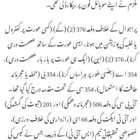
ملزم نے اپنے موبائل فون پر ریکارڈ کی تھی۔
پراجوال کے خلاف دفعہ 376 (2) (کے) (کسی عورت پر کنٹرول
یا غلبہ کی پوزیشن میں ہونا، ایسی عورت کے ساتھ عصمت دری
کرنا)، 376 (2) (این) (ایک ہی عورت پر بار بار عصمت دری)،
354 اے (جنسی طور پر ہراساں کرنا)، 354 بی (حملہ یا مجرمانہ
طاقت کا استعمال)، 354 سی کے تحت مقدمہ درج کیا گیا تھا۔
آئی پی سی کی دفعہ 506 (مجرمانہ دھمکی) اور 201 (ثبوت کی گمشدگی)
اور آئی ٹی ایکٹ کی دفعہ 66 ای (رازداری کی خلاف ورزی)،
خصوصی تحقیقاتی ٹیم (ایس آئی ٹی) کے ذریعہ، جس نے کیس کی