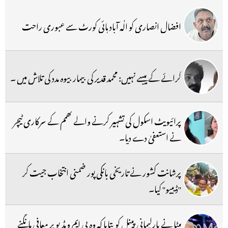
افضال انصاری کو الٰہ آباد ہائی کورٹ سے عبوری راحت
کرائے کے پیسے نہیں: محمد قدیر کی بیمار بیوہ مدد کی تلاش میں ۔
پرائیویٹ اسکول کی تشہیر کرنے والے کھمم کے سرکاری ٹیچر
نے استعفیٰ دے دیا۔
پرشانت کشور نے تاریخی بانکی پور ضمنی انتخاب جیت کر
''ڈیبیو'' کیا۔
میٹا نے پارلیمانی پینل کو بتایا کہ وہ پی ایم ویڈیو پر معافی مانگنے