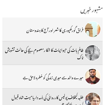
مشہور خبریں
فراق گورکھپوری کا شعر اور آج کا ہندوستان
ظالم بات کی حیوانیات کا شکا رمعصوم بچے کی حالت تشویش
ناک
میرے والد سے میری زندگی کو خطرہ لاحق ہے
طلبہ کیخلاف پولیس کارروائی کی ذمہ داریامیت شاہ قبول
کریں:پرینکا گاندھی