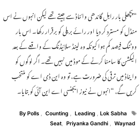
“پچھلی بار راہل گاندھی وائناڈ سے جیتے تھے لیکن انہوں نے اس
منڈل کو مسترد کر دیا اور رائے بریلی کو برقرار رکھا۔ اس بار
ووٹنگ فیصد کم ہوا کیونکہ وہ لینڈ سلائیڈنگ کے واقعے کے بعد
الیکشن کا سامنا کرنے کے موڈ میں نہیں تھے۔ اگر لوگوں کو
وایناڈ میں ترقی کی ضرورت ہے، تو وہ این ڈی اے کو منتخب
کریں گے، “انہوں نے نیوز ایجنسی اے این آئی کو بتایا۔
Tags
By Polls
,
Counting
,
Leading
,
Lok Sabha
Seat
,
Priyanka Gandhi
,
Waynad