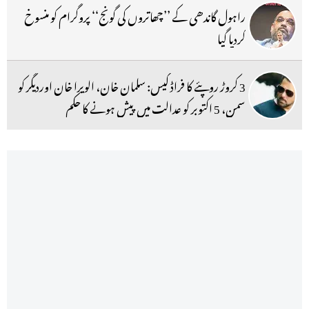
راہول گاندھی کے ’’چھاتروں کی گونج‘‘ پروگرام کو منسوخ
کردیا گیا
3 کروڑ روپئے کا فراڈ کیس: سلمان خان، الویرا خان اوردیگر کو
سمن، 5 اکتوبر کو عدالت میں پیش ہونے کا حکم