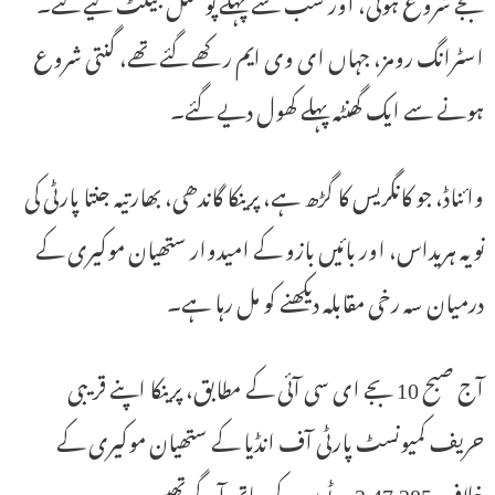
بجے شروع ہوئی، اور سب سے پہلے پوسٹل بیلٹ لیے گئے۔
اسٹرانگ رومز، جہاں ای وی ایم رکھے گئے تھے، گنتی شروع
ہونے سے ایک گھنٹہ پہلے کھول دیے گئے۔
وائناڈ، جو کانگریس کا گڑھ ہے، پرینکا گاندھی، بھارتیہ جنتا پارٹی کی
نویہ ہریداس، اور بائیں بازو کے امیدوار ستھیان موکیری کے
درمیان سہ رخی مقابلہ دیکھنے کو مل رہا ہے۔
آج صبح 10 بجے ای سی آئی کے مطابق، پرینکا اپنے قریبی
حریف کمیونسٹ پارٹی آف انڈیا کے ستھیان موکیری کے
خلاف 3,47,285 ووٹوں کے ساتھ آگے تھیں۔