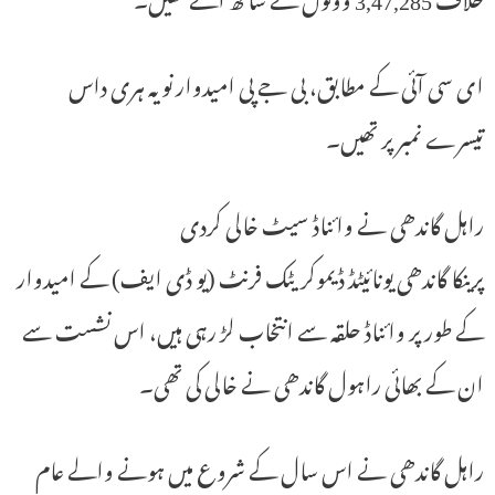
ای سی آئی کے مطابق، بی جے پی امیدوار نویہ ہری داس
تیسرے نمبر پر تھیں۔
راہل گاندھی نے وائناڈ سیٹ خالی کردی
پرینکا گاندھی یونائیٹڈ ڈیموکریٹک فرنٹ (یو ڈی ایف) کے امیدوار
کے طور پر وائناڈ حلقہ سے انتخاب لڑ رہی ہیں، اس نشست سے
ان کے بھائی راہول گاندھی نے خالی کی تھی۔
راہل گاندھی نے اس سال کے شروع میں ہونے والے عام