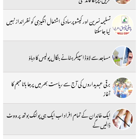
تسلیمہ نسرین اور کیشوپرساد کی اشتعال انگیزی کو نظرانداز نہیں
کیا جاسکتا
مساجد سے لاؤڈ اسپیکر ہٹانے بنگال پولیس کا دباؤ
برقی عہدیداروں کی آج سے ریاست بھر میں پرجا باٹا مہم کا
آغاز
ایک خاندان کے تمام افراد اب ایک ہی پولنگ بوتھ پر ووٹ
ڈالیں گے