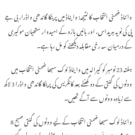
وائناڈ ضمنی انتخاب کا نتیجہ: وایناڈ میں پرینکا گاندھی واڈرا، بی جے
پی کی نویہ ہریداس، اور بائیں بازو کے امیدوار ستھیان موکیری
کے درمیان سہ رخی مقابلہ دیکھنے کو مل رہا ہے۔
ہفتہ 23 نومبر کو کیرالہ میں وایناڈ لوک سبھا ضمنی انتخاب میں
ووٹوں کی گنتی کے دو گھنٹے بعد کانگریس کی پرینکا گاندھی واڈرا 3 لاکھ
سے زیادہ ووٹوں سے آگے تھیں۔
وائناڈ لوک سبھا ضمنی انتخاب کے لیے ووٹوں کی گنتی صبح 8