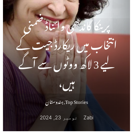
پرینکا گاندھی وائناڈ ضمنی
انتخاب میں ریکارڈ جیت کے
لیے 3 لاکھ ووٹوں سے آگے
ہیں،
Top Stories
,
ہندوستان
Zabi
نومبر 23, 2024