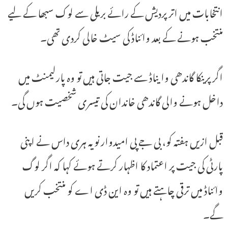
انتخابات میں اتر پردیش کے رائے بریلی سے لوک سبھا کے لیے
منتخب ہونے کے بعد وائناڈ کی سیٹ خالی کردی تھی۔
اگر پرینکا گاندھی وایناڈ سے جیت جاتی ہیں تو وہ پارلیمنٹ میں
داخل ہونے والی گاندھی خاندان کی تیسری شخصیت ہوں گی۔
قبل ازیں ہفتہ کو، بی جے پی امیدوار نویہ ہری داس نے اپنی
پارٹی کی جیت پر اعتماد کا اظہار کرتے ہوئے کہا کہ اگر لوگ
وائناڈ میں ترقی چاہتے ہیں تو وہ این ڈی اے کو منتخب کریں
گے۔