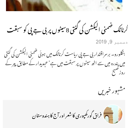
کرناٹک ضمنی الیکشن کی گنتی 8سیٹوں پر بی جے پی کو سبقت
دسمبر 9, 2019
بنگلورو۔ برسراقتدار بی جے پی ریاست کرناٹک میں ہوئی ضمنی الیکشن کی گنتی
میں پندرہ میں سے اٹھ سیٹوں پر سبقت میں ہے‘ عہدیدار کے مطابق پیر کے
روز صبح
مشہور خبریں
فراق گورکھپوری کا شعر اور آج کا ہندوستان