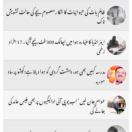
ظالم بات کی حیوانیات کا شکا رمعصوم بچے کی حالت تشویش
ناک
ایئر انڈیا کا طیارہ ہوا میں اچانک 300 فٹ نیچے آگیا ، 17 افراد
زخمی
مدرسہ کہیں بھی ہو، دہشت گردی کو ہوا دیتا ہے:کیشو پرساد
موریہ
عوام جان لیں ‘ اب یو پی آئی ادائیگیوں پر بھی فیس عائد کی
جائے گی