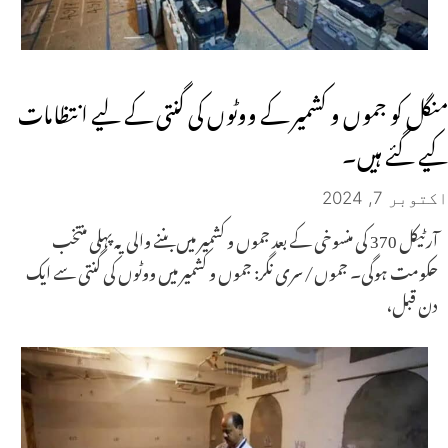
منگل کو جموں و کشمیر کے ووٹوں کی گنتی کے لیے انتظامات
کیے گئے ہیں۔
اکتوبر 7, 2024
آرٹیکل 370 کی منسوخی کے بعد جموں و کشمیر میں بننے والی یہ پہلی منتخب
حکومت ہوگی۔ جموں/سری نگر: جموں و کشمیر میں ووٹوں کی گنتی سے ایک
دن قبل،