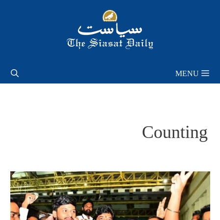
Skip
to
content
MENU
Counting