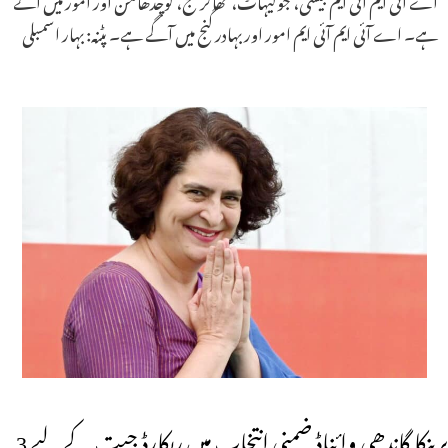
ہے۔ اے آئی ایم آئی ایم امور اور بہادر گنج میں آگے ہے۔ پٹنہ: بہار اسمبلی
پرینکا گاندھی وائناڈ ضمنی انتخاب میں ریکارڈ جیت کے لیے 3