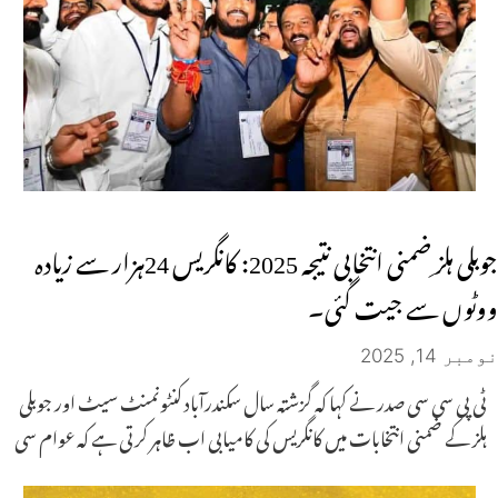
جوبلی ہلز ِضمنی انتخابی نتیجہ 2025: کانگریس 24ہزار سے زیادہ
ووٹوں سے جیت گئی۔
نومبر 14, 2025
ٹی پی سی سی صدر نے کہا کہ گزشتہ سال سکندرآباد کنٹونمنٹ سیٹ اور جوبلی
ہلز کے ضمنی انتخابات میں کانگریس کی کامیابی اب ظاہر کرتی ہے کہ عوام سی