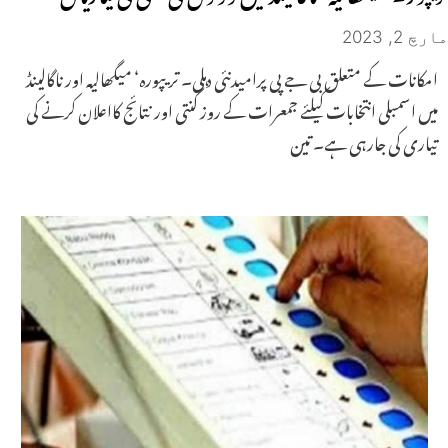
مارچ 2, 2023
امکانات کے متعلق بی جے پی پرامیدنئی دہلی۔ تریپورہ‘ میگھالیہ اور ناگالینڈ
میں اسمبلی انتخابات کیلئے جمعرات کے روز گنتی اور نتائج کااعلان کرنے کی
تیاری کی جارہی ہے۔ تین