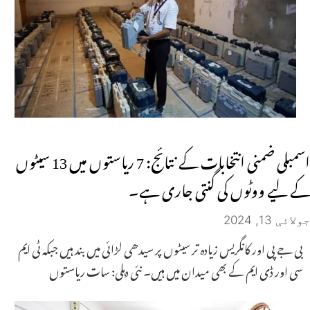
اسمبلی ضمنی انتخابات کے نتائج: 7 ریاستوں میں 13 سیٹوں
کے لیے ووٹوں کی گنتی جاری ہے۔
جولائی 13, 2024
بی جے پی اور کانگریس زیادہ تر سیٹوں پر سیدھی لڑائی میں بند ہیں جبکہ ٹی ایم
سی اور ڈی ایم کے بھی میدان میں ہیں۔ نئی دہلی: سات ریاستوں