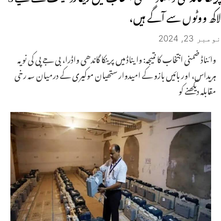
لاکھ ووٹوں سے آگے ہیں،
نومبر 23, 2024
وائناڈ ضمنی انتخاب کا نتیجہ: وایناڈ میں پرینکا گاندھی واڈرا، بی جے پی کی نویہ
ہریداس، اور بائیں بازو کے امیدوار ستھیان موکیری کے درمیان سہ رخی
مقابلہ دیکھنے کو