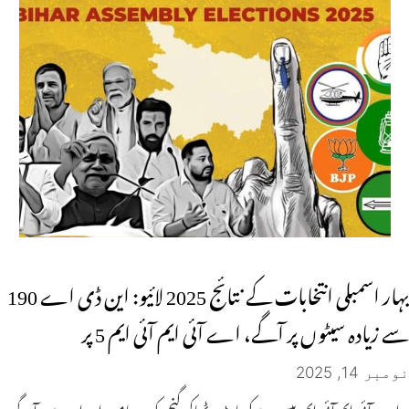
بہار اسمبلی انتخابات کے نتائج 2025 لائیو: این ڈی اے 190
سے زیادہ سیٹوں پر آگے، اے آئی ایم آئی ایم 5 پر
نومبر 14, 2025
اے آئی ایم آئی ایم بیسی، جوکیہاٹ، ٹھاکر گنج، کوچدھامن اور امور میں آگے