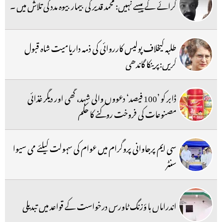
کرائے کے پیسے نہیں: محمد قدیر کی بیمار بیوہ مدد کی تلاش میں ۔
طلبہ کیخلاف پولیس کارروائی کی ذمہ داریامیت شاہ قبول
کریں:پرینکا گاندھی
ڈابر کو ’100 فیصد‘ دعووں والی شہد، گھی اور دیگر غذائی
مصنوعات کی فروخت روکنے کا حکم
سی ایم پرجاوانی پروگرام میں عوام کی سہولت کیلئے می سیوا
سنٹر
اندراماں ہا ؤزنگ ٹاورس درخواست کے قواعد میں تبدیلی