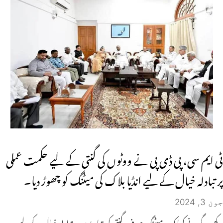
ٹی ایم سی، پی ڈی پی نے ووٹوں کی گنتی کے لیے حکمت عملی
پر تبادلہ خیال کے لیے انڈیا بلاک کی میٹنگ کو چھوڑ دیا۔
جون 3, 2024
کھرگے نے کہا کہ یہ میٹنگ صرف گنتی کی تیاریوں پر تبادلہ خیال کے لیے