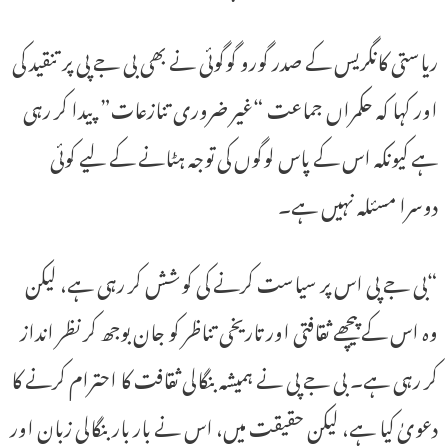
ریاستی کانگریس کے صدر گورو گوگوئی نے بھی بی جے پی پر تنقید کی
اور کہا کہ حکمراں جماعت “غیر ضروری تنازعات” پیدا کر رہی
ہے کیونکہ اس کے پاس لوگوں کی توجہ ہٹانے کے لیے کوئی
دوسرا مسئلہ نہیں ہے۔
“بی جے پی اس پر سیاست کرنے کی کوشش کر رہی ہے، لیکن
وہ اس کے پیچھے ثقافتی اور تاریخی تناظر کو جان بوجھ کر نظر انداز
کر رہی ہے۔ بی جے پی نے ہمیشہ بنگالی ثقافت کا احترام کرنے کا
دعویٰ کیا ہے، لیکن حقیقت میں، اس نے بار بار بنگالی زبان اور