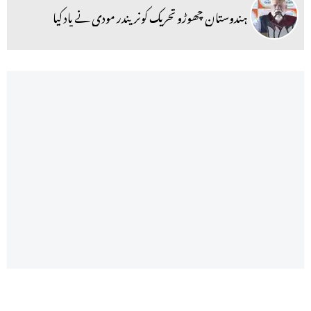
ہندوستان چھوڑو تحریک کونریندر مودی نے یاد کیا