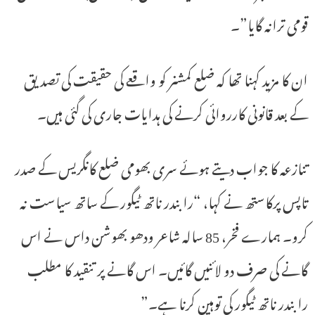
قومی ترانہ گایا”۔
ان کا مزید کہنا تھا کہ ضلع کمشنر کو واقعے کی حقیقت کی تصدیق
کے بعد قانونی کارروائی کرنے کی ہدایات جاری کی گئی ہیں۔
تنازعہ کا جواب دیتے ہوئے سری بھومی ضلع کانگریس کے صدر
تاپس پرکاستھ نے کہا، “رابندر ناتھ ٹیگور کے ساتھ سیاست نہ
کرو۔ ہمارے فخر، 85 سالہ شاعر ودھو بھوشن داس نے اس
گانے کی صرف دو لائنیں گائیں۔ اس گانے پر تنقید کا مطلب
رابندر ناتھ ٹیگور کی توہین کرنا ہے۔”