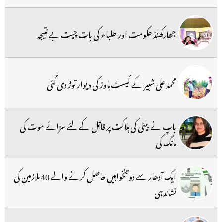
جھارکھنڈ حکومت اور طلباء کی بات چیت بے نتیجہ
محمد علی شبیر کے گیسٹ ہاوز کی دیوار توڑ دی گئی
باپ نے بیٹی کی ہلاکت پر قاتل کے لئے سزائے موت کی
مانگ کی
ایک آدھار سے دو تنخواہیں حاصل کرنے والے 40 ملازمین کی
نشاندہی