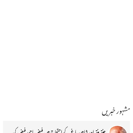
مشہور خبریں
جنتر منتر اور شاہین باغ کے احتجاج میں فیض احمد فیض کی