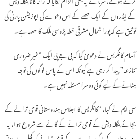
کرتے ہوئے، سرما نے یہ بھی الزام لگایا کہ ترانہ گانا بنگلہ دیش
کے لیڈروں کے ایک حصے کے اس دعوے کی اپوزیشن پارٹی کی
توثیق ہے کہ پورا شمال مشرقی خطہ پڑوسی ملک کا حصہ ہے۔
آسام کانگریس نے دعویٰ کیا کہ بی جے پی ایک “غیر ضروری
تنازعہ” پیدا کر رہی ہے کیونکہ اس کے پاس لوگوں کی توجہ
ہٹانے کے لیے کوئی دوسرا مسئلہ نہیں ہے۔
سی ایم نے کہا، “کانگریس کا اجلاس ہندوستانی قومی ترانے کے
بجائے بنگلہ دیش کے قومی ترانے کے گانے سے شروع ہوا، یہ
ہندوستان کے لوگوں اور اس کے قومی ترانے کی کھلی بے عزتی