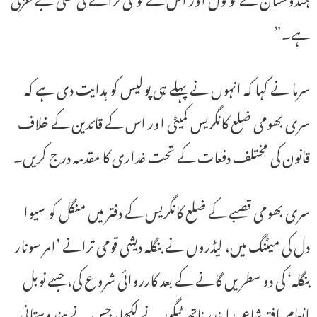
ہے۔”
سرما نے کہا کہ انہوں نے پہلے ہی پولیس کو ہدایت دی ہے کہ
سری بھومی ضلع کانگریس کمیٹی اور اس کے قائدین کے خلاف
قانون کی مختلف دفعات کے تحت غداری کا مقدمہ درج کریں۔
سری بھومی قصبے کے ضلع کانگریس کے دفتر میں منگل کو سیوا
دل کی میٹنگ میں، لیڈروں نے بنگلہ دیشی قومی ترانے ’امر سونار
بنگلہ‘ کی دو سطریں گانے کے بعد کارروائی شروع کی، جسے نوبل
انعام یافتہ شاعر رابندر ناتھ ٹیگور نے لکھا، جس نے ہندوستانی