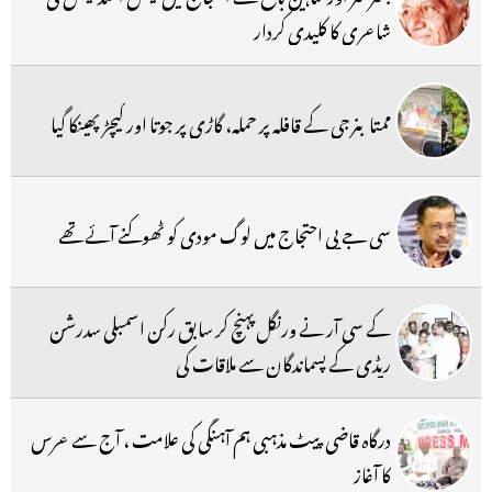
شاعری کا کلیدی کردار
ممتا بنرجی کے قافلہ پر حملہ، گاڑی پر جوتا اور کیچڑ پھینکا گیا
سی جے پی احتجاج میں لوگ مودی کو ٹھوکنے آئے تھے
کے سی آر نے ورنگل پہنچ کر سابق رکن اسمبلی سدرشن
ریڈی کے پسماندگان سے ملاقات کی
درگاہ قاضی پیٹ مذہبی ہم آہنگی کی علامت ، آج سے عرس
کا آغاز