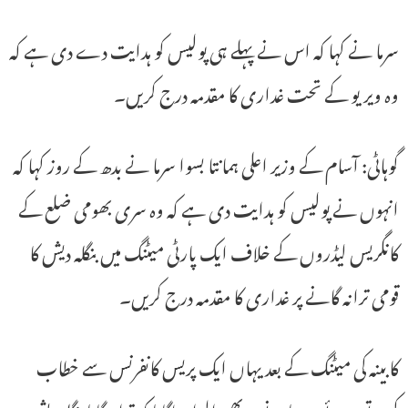
سرما نے کہا کہ اس نے پہلے ہی پولیس کو ہدایت دے دی ہے کہ
وہ ویریو کے تحت غداری کا مقدمہ درج کریں۔
گوہاٹی: آسام کے وزیر اعلی ہمانتا بسوا سرما نے بدھ کے روز کہا کہ
انہوں نے پولیس کو ہدایت دی ہے کہ وہ سری بھومی ضلع کے
کانگریس لیڈروں کے خلاف ایک پارٹی میٹنگ میں بنگلہ دیش کا
قومی ترانہ گانے پر غداری کا مقدمہ درج کریں۔
کابینہ کی میٹنگ کے بعد یہاں ایک پریس کانفرنس سے خطاب