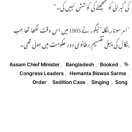
کی گہرائی کو سمجھنے کی کوشش نہیں کی۔‘‘
‘امر سونار بنگلہ’ ٹیگور نے 1905 میں اس وقت لکھا تھا جب
بنگال کی پہلی تقسیم برطانوی دور حکومت میں ہوئی تھی۔
Tags
Assam Chief Minister
,
Bangladesh
,
Booked
,
Congress Leaders
,
Hemanta Biswas Sarma
,
Order
,
Sedition Case
,
Singing
,
Song