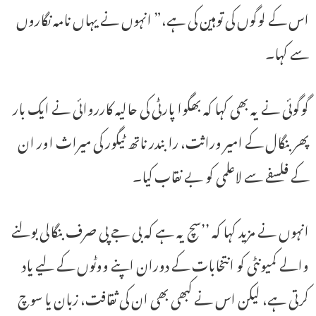
اس کے لوگوں کی توہین کی ہے،” انہوں نے یہاں نامہ نگاروں
سے کہا۔
گوگوئی نے یہ بھی کہا کہ بھگوا پارٹی کی حالیہ کارروائی نے ایک بار
پھر بنگال کے امیر وراثت، رابندر ناتھ ٹیگور کی میراث اور ان
کے فلسفے سے لاعلمی کو بے نقاب کیا۔
انہوں نے مزید کہا کہ ’’سچ یہ ہے کہ بی جے پی صرف بنگالی بولنے
والے کمیونٹی کو انتخابات کے دوران اپنے ووٹوں کے لیے یاد
کرتی ہے، لیکن اس نے کبھی بھی ان کی ثقافت، زبان یا سوچ