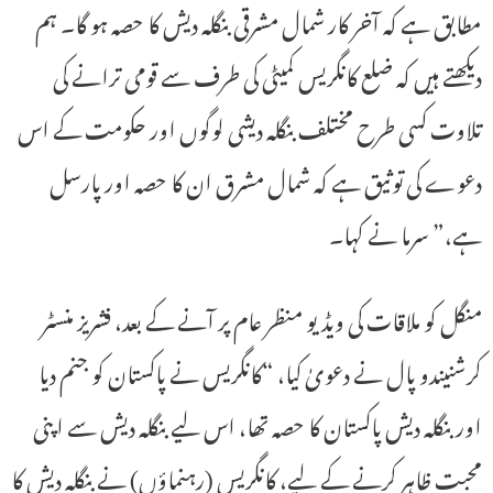
مطابق ہے کہ آخر کار شمال مشرقی بنگلہ دیش کا حصہ ہو گا۔ ہم
دیکھتے ہیں کہ ضلع کانگریس کمیٹی کی طرف سے قومی ترانے کی
تلاوت کسی طرح مختلف بنگلہ دیشی لوگوں اور حکومت کے اس
دعوے کی توثیق ہے کہ شمال مشرق ان کا حصہ اور پارسل
ہے،” سرما نے کہا۔
منگل کو ملاقات کی ویڈیو منظر عام پر آنے کے بعد، فشریز منسٹر
کرشنیندو پال نے دعویٰ کیا، “کانگریس نے پاکستان کو جنم دیا
اور بنگلہ دیش پاکستان کا حصہ تھا، اس لیے بنگلہ دیش سے اپنی
محبت ظاہر کرنے کے لیے، کانگریس (رہنماؤں) نے بنگلہ دیش کا