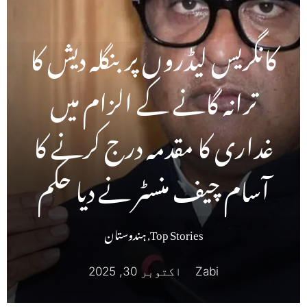
کانگریس لیڈروں پر بنگلہ دیش کا
ترانہ گانے کے الزام میں
غداری کا مقدمہ درج کرنے کا
آسام چیف منسٹر نے دیا حکم
Top Stories
,
ہندوستان
Zabi
اکتوبر 30, 2025