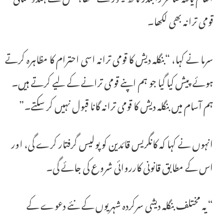
قومی ترانہ بھی لکھا۔
سرما نے کہا، “بنگلہ دیش کا قومی ترانہ اسی احترام کا مظاہرہ کرتے
ہوئے پیش کیا گیا جو ہم اپنے قومی ترانے کے لیے کرتے ہیں۔
ہم آسام میں بنگلہ دیش کا قومی ترانہ گانا قبول نہیں کر سکتے۔”
انہوں نے کہا کہ کانگریس قائدین کو پولیس گرفتار کرے گی، اور
اس کے مطابق قانونی کارروائی شروع کی جائے گی۔
“یہ مختلف بنگلہ دیشی سرکردہ شہریوں کے نئے دعوے کے