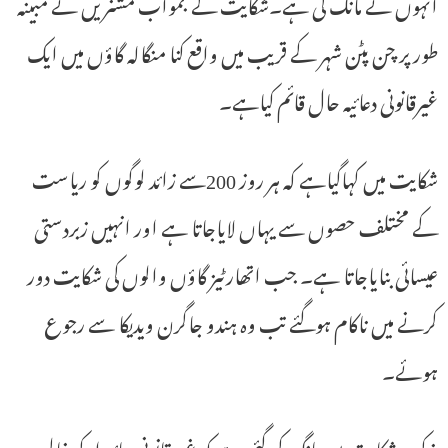
انہوں نے مانگ کی ہے۔شکایت کے بمواب مشنریں نے مبینہ
طور پر چن پٹن شہر کے قریب میں واقع کنا منگالہ گاؤں میں ایک
غیرقانونی دعائیہ حال قائم کیاہے۔
شکایت میں کہاگیاہے کہ ہر روز 200سے زائد لوگوں کو ریاست
کے مختلف حصوں سے یہاں لایاجاتا ہے اور انہیں زبردستی
عیسائی بنایاجاتا ہے۔ جب اتھارٹیز گاؤں والوں کی شکایت دور
کرنے میں ناکام ہوگئے تب وہ ہندو جاگرن ویدیکا سے رجوع
ہوئے۔
مذکورہ شکایت میں مانگ کی گئی ہے کہ غیر قانونی جائیداد کو خالی