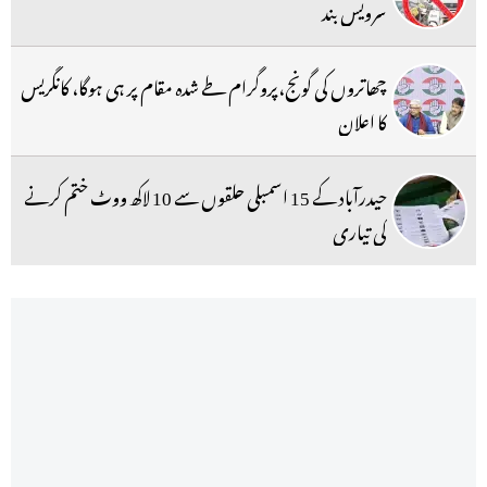
سرویس بند
چھاتروں کی گونج،پروگرام طے شدہ مقام پر ہی ہوگا، کانگریس
کا اعلان
حیدرآباد کے 15 اسمبلی حلقوں سے 10 لاکھ ووٹ ختم کرنے
کی تیاری