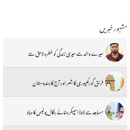
مشہور خبریں
میرے والد سے میری زندگی کو خطرہ لاحق ہے
فراق گورکھپوری کا شعر اور آج کا ہندوستان
مساجد سے لاؤڈ اسپیکر ہٹانے بنگال پولیس کا دباؤ