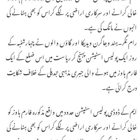
خالی کرانے اور سرکاری اراضی پر لگے کراس کو بھی ہٹانے کی
انہوں نے مانگ کی ہے۔
رام نگر۔ہند وجاگرن ویدیکا اور گاؤں والوں نے چہارشنبہ کے
روز ایک پولیس اسٹیشن پہنچ کر ریاست میں اس ضلع کے ایک
فارم ہاوز میں ہونے والی جبری مذہبی تبدیلی کے خلاف شکایت
درج کرائی ہے۔
ایم کے ڈوڈی پولیس اسٹیشن حدود میں واقع مذکورہ فارم ہاوز کو
خالی کرانے اور سرکاری اراضی پر لگے کراس کو بھی ہٹانے کی