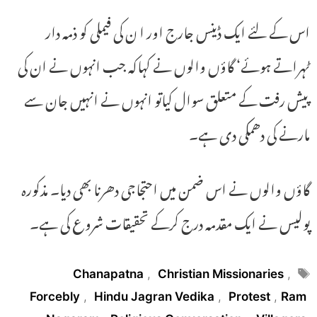
اس کے لئے ایک ڈینس جارج اور ا ن کی فیملی کو ذمہ دار
ٹہراتے ہوئے‘ گاؤں والوں نے کہاکہ جب انہوں نے ان کی
پیش رفت کے متعلق سوال کیاتو انہوں نے انہیں جان سے
مارنے کی دھمکی دی ہے۔
گاؤں والوں نے اس ضمن میں احتجاجی دھرنا بھی دیا۔ مذکورہ
پولیس نے ایک مقدمہ درج کرکے تحقیقات شروع کی ہے۔
Tags
Chanapatna
,
Christian Missionaries
,
Forcebly
,
Hindu Jagran Vedika
,
Protest
,
Ram