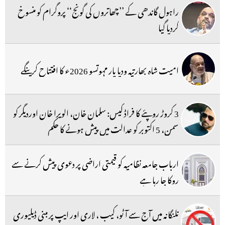
راہول گاندھی کے ’’چھاتروں کی گونج‘‘ پروگرام کو منسوخ
کردیا گیا
امیت شاہ بھارتیہ ودیا پار مہوتسو 2026ء کا افتتاح کرینگے
3 کروڑ روپئے کا فراڈ کیس: سلمان خان، الویرا خان اوردیگر کو
سمن، 5 اکتوبر کو عدالت میں پیش ہونے کا حکم
ارباب جامعہ نظامیہ کو قیمتی اراضی پر دعوی پیش کرنے سے
روکا جا رہا ہے
تلنگانہ میں آج سے آٹو، کیب ، لاری اور ایپ پر مبنی ڈیلیوری