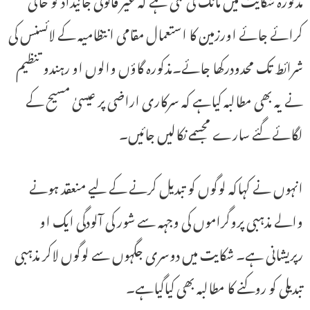
کرائے جائے اورزمین کا استعمال مقامی انتظامیہ کے لائسنس کی
شرائط تک محدودرکھا جائے۔مذکورہ گاؤں والوں او رہندو تنظیم
نے یہ بھی مطالبہ کیاہے کہ سرکاری اراضی پر عیسیٰ مسیح کے
لگائے گئے سارے مجسمے نکالیں جائیں۔
انہوں نے کہاکہ لوگوں کو تبدیل کرنے کے لیے منعقد ہونے
والے مذہبی پروگراموں کی وجہہ سے شور کی آلودگی ایک او
رپریشانی ہے۔ شکایت میں دوسری جگہوں سے لوگوں لاکر مذہبی
تبدیلی کو روکنے کا مطالبہ بھی کیاگیاہے۔