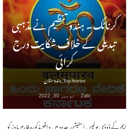
کرناٹک۔ ہندو تنظیم نے مذہبی
تبدیلی کے خلاف شکایت درج
کرائی
Top Stories
,
ہندوستان
Zabi
نومبر 30, 2022
ایم کے ڈوڈی پولیس اسٹیشن حدود میں واقع مذکورہ فارم ہاوز کو