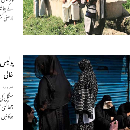
کے چالی
بڑھتی کش
پولیس 
خالی
فروری 1, 2019
منگل کی 
چھا گئی‘
دوکانیں ب