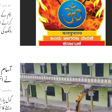
نومبر 30, 2022
ایم کے ڈ
کرانے او
مانگ کی
آسام م
نے انہ
ستمبر 9, 2022
گول پار
دستے کا