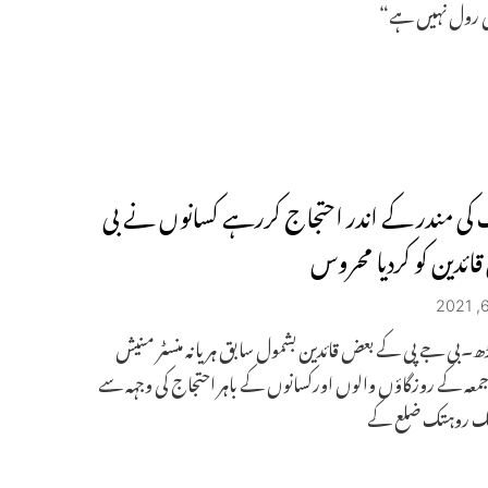
وئی رول نہیں ہے“
کی مندر کے اندر احتجاج کررہے کسانوں نے بی
قائدین کو کردیا محروس
۔بی جے پی کے بعض قائدین بشمول سابق ہریانہ منسٹر منیش
 جمعہ کے روزگاؤں والوں اورکسانوں کے باہر احتجاج کی وجہہ سے
تک روہتک ضلع کے