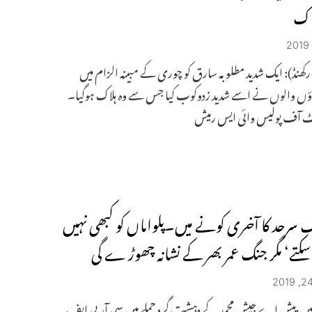
اک
رکھنڈ): ایک شدید مطلوبہ سارق کو چوری کے مبینہ الزام میں
اؤں والوں نے اسے شدید زدوکوب کیا جس سے وہ ہلاک ہوگیا۔
ٹ آف پولیس وائی ایس رمیش
ک سرحد کا آخری کونے میں۔پلواماں کو کبھی نہیں
کتے‘ مگر جنگ عمر بھر کے نشانہ چھوڑ ے گی
 میں پیش اے جیش محمد کے دہشت گرد حملے میں سی آر پی ایف