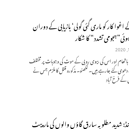
 اغوا کار کو ماری گئی گولی‘ بازیابی کے دوران
وئی”ہجومی تشدد“ کا شکار
اتھام اور اس کی بیوی روبی کے موت کی وجوہات پر مختلف
دعوی کئے جارہے ہیں۔ لکھنو۔ مذکورہ قتل کا ملزم جس نے
 کے فرخ آباد
نڈ: شدید مطلوبہ سارق گاؤں والوں کی مارپیٹ