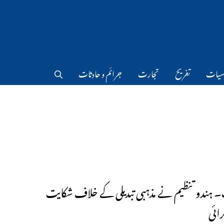
سیات
تفریح
تجارت
جرائم و حادثات
۔ ہندو تنظیم نے مذہبی تبدیلی کے خلاف شکایت
ائی