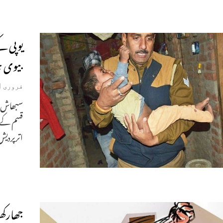
یوپی کے
بیوی ہ
فروری 1, 2020
سبھاش ب
قسم کے 
اترپردیش
جھارکھ