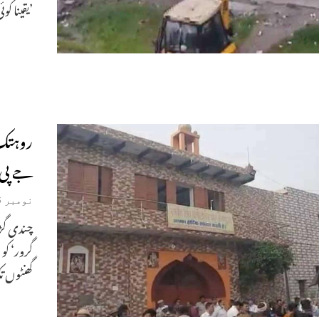
’یقینا ک
روہتک 
جے پی 
نومبر 6, 2021
چندی گڑھ
گرور‘ کو
گھنٹوں 