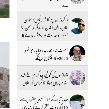
ہے
3 کروڑ روپئے کا فراڈ کیس: سلمان
خان، الویرا خان اوردیگر کو سمن، 5
اکتوبر کو عدالت میں پیش ہونے کا
حکم
امیت شاہ بھارتیہ ودیا پار مہوتسو
2026ء کا افتتاح کرینگے
چھاتروں کی گونج،پروگرام طے شدہ
مقام پر ہی ہوگا، کانگریس کا اعلان
حیدرآباد کے 15 اسمبلی حلقوں سے
10 لاکھ ووٹ ختم کرنے کی تیاری