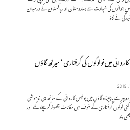
س جوانوں کی شہادت سے ہندوستان او رپاکستان کے درمیان
یدگی نے گاؤ
کاروائی میں نولوگوں کی گرفتاری ‘ میرٹھ گاؤں
دوپہر سے پاچپیڈہ گاؤں میں پولیس کاروائی کے ساتھ ہی خاموشی
 کئی لوگوں گرفتاری کے خوف میں مکانات چھوڑ کر چلے گئے اور
ھی بند