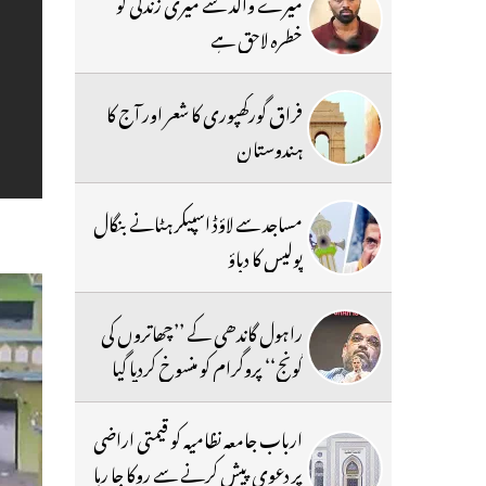
میرے والد سے میری زندگی کو
خطرہ لاحق ہے
فراق گورکھپوری کا شعر اور آج کا
ہندوستان
مساجد سے لاؤڈ اسپیکر ہٹانے بنگال
پولیس کا دباؤ
راہول گاندھی کے ’’چھاتروں کی
گونج‘‘ پروگرام کو منسوخ کردیا گیا
ارباب جامعہ نظامیہ کو قیمتی اراضی
پر دعوی پیش کرنے سے روکا جا رہا