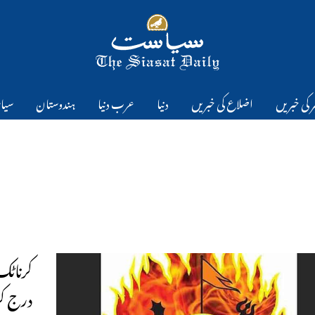
 کی خبریں
اضلاع کی خبریں
دنیا
عرب دنیا
ہندوستان
سیا
کرناٹک
درج کر