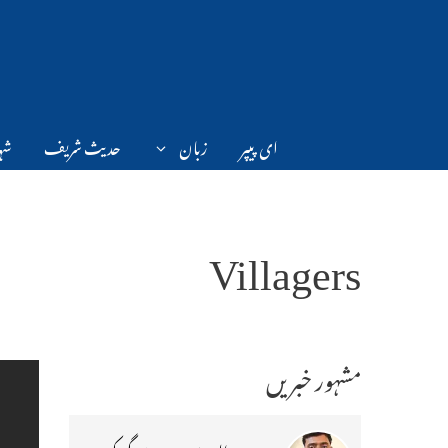
Ski
t
conten
ای پیپر
زبان
حدیث شریف
شہر
Villagers
مشہور خبریں