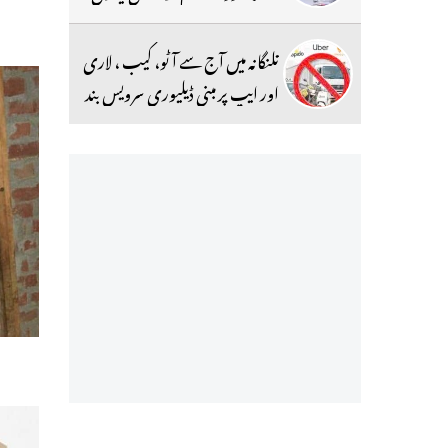
تلنگانہ میں آج سے آٹو، کیب ، لاری
اور ایپ پر مبنی ڈیلیوری سرویس بند