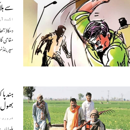
سے ہل
اگست 1, 2019
دمکا(جھا
مقامی گ
سپرینڈن
ہند پا
بھول س
فروری 24, 2019
پلواماں