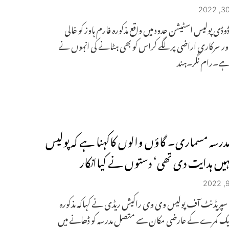
وڈی پولیس اسٹیشن حدود میں واقع مذکورہ فارم ہاوز کو خالی
ر سرکاری اراضی پر لگے کراس کو بھی ہٹانے کی انہوں نے
 ہے۔رام نگر۔ہند
درسہ مسماری۔ گاؤں والوں کاکہنا ہے کہ پولیس
یں ہدایت دی تھی‘ دستوں نے کیاانکار
ا سپریڈنٹ آف پولیس وی وی راکیش ریڈی نے کہاکہ مذکورہ
 ایک کمرے کے عارضی مکان سے متصل مدرسہ کو ڈھانے میں