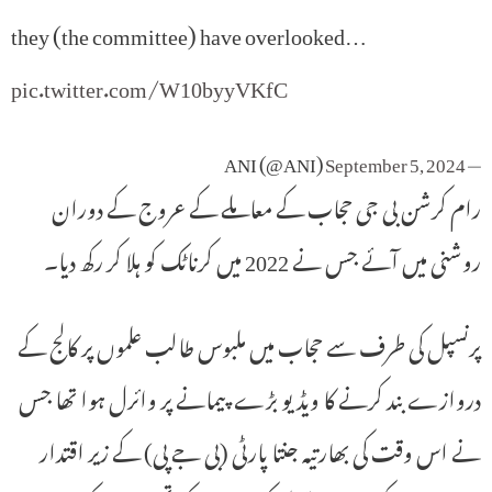
they (the committee) have overlooked…
pic.twitter.com/W10byyVKfC
September 5, 2024
— ANI (@ANI)
رام کرشن بی جی حجاب کے معاملے کے عروج کے دوران
روشنی میں آئے جس نے 2022 میں کرناٹک کو ہلا کر رکھ دیا۔
پرنسپل کی طرف سے حجاب میں ملبوس طالب علموں پر کالج کے
دروازے بند کرنے کا ویڈیو بڑے پیمانے پر وائرل ہوا تھا جس
نے اس وقت کی بھارتیہ جنتا پارٹی (بی جے پی) کے زیر اقتدار