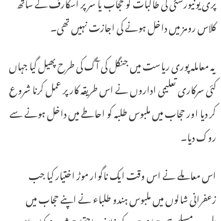
پری یونیورسٹی کی طالبات کو حجاب یا سر پر اسکارف کے ساتھ
کلاس رومز میں داخل ہونے کی اجازت نہیں تھی۔
یہ معاملہ پوری ریاست میں جنگل کی آگ کی طرح پھیل گیا جہاں
کئی سرکاری تعلیمی اداروں نے اس طریقہ کار پر عمل کرنا شروع
کر دیا اور حجاب میں ملبوس طلبہ کو احاطے میں داخل ہونے سے
روک دیا۔
اس معاملے نے اس وقت ایک ناگوار موڑ اختیار کیا جب
زعفرانی شالوں میں ملبوس ہندو طلباء نے اپنے حجاب میں