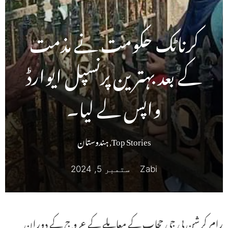
کرناٹک حکومت نے مذمت
کے بعد بہترین پرنسپل ایوارڈ
واپس لے لیا۔
Top Stories
,
ہندوستان
Zabi
ستمبر 5, 2024
رام کرشن بی جی حجاب کے معاملے کے عروج کے دوران