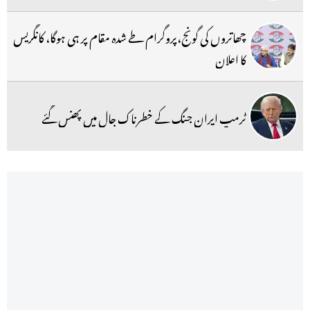
چھاتروں کی گونج،پروگرام طے شدہ مقام پر ہی ہوگا، کانگریس
کا اعلان
ٹرمپ ایران جنگ کے خطرناک جال میں پھنس گئے