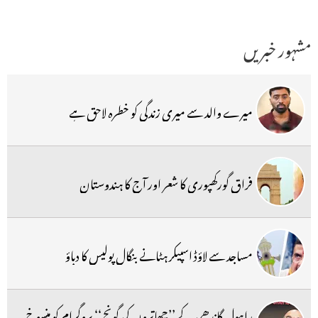
مشہور خبریں
میرے والد سے میری زندگی کو خطرہ لاحق ہے
فراق گورکھپوری کا شعر اور آج کا ہندوستان
مساجد سے لاؤڈ اسپیکر ہٹانے بنگال پولیس کا دباؤ
راہول گاندھی کے ’’چھاتروں کی گونج‘‘ پروگرام کو منسوخ