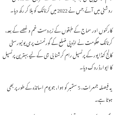
روشنی میں آئے جس نے 2022 میں کرناٹک کو ہلا کر رکھ دیا۔
کارکنوں اور سماج کے طبقوں کے زبردست غم و غصے کے بعد،
کرناٹک حکومت نے اڈوپی ضلع کے گورنمنٹ پری یونیورسٹی
کالج کنڈا پور کے پرنسپل رام کرشنا بی جی کے لیے بہترین پرنسپل
کا ایوارڈ روک دیا۔
یہ فیصلہ جمعرات، 5 ستمبر کو ہوا، جو یوم اساتذہ کے طور پر بھی
ہوتا ہے۔