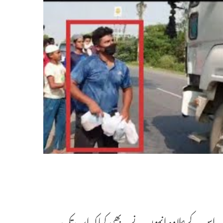
ے۔ اس کے علاوہ انہوں نے یہ بھی کہاکہ اب تک