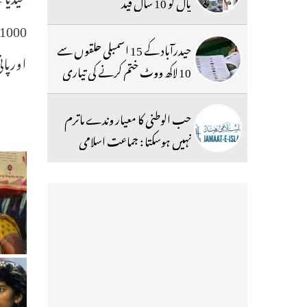
پال کو 10 سال قید
حیدرآباد کے 15 اسمبلی حلقوں سے
اورپان
10 لاکھ ووٹ ختم کرنے کی تیاری
حب الوطنی کا معیار وندے ماترم
نہیں ہوسکتا : جماعت اسلامی