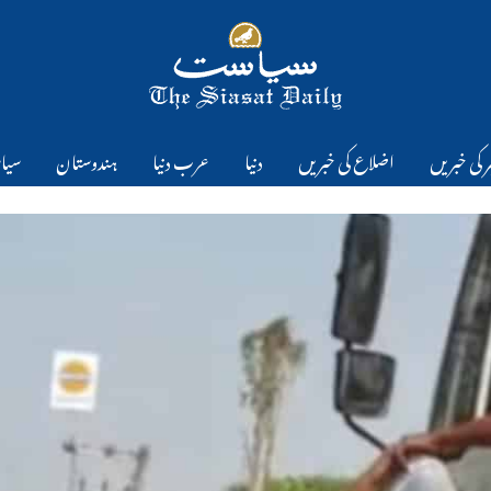
 کی خبریں
اضلاع کی خبریں
دنیا
عرب دنیا
ہندوستان
سیا