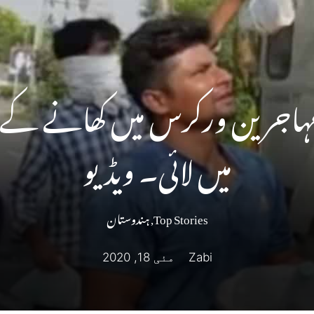
مہاجرین ورکرس میں کھانے کے 
میں لائی۔ ویڈیو
Top Stories
,
ہندوستان
Zabi
مئی 18, 2020