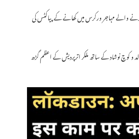
 کرنے والے مہاجر ورکرس میں کھانے کے پیاکٹس کی
لد و کوچ نوشاد کے ساتھ ملکر اترپردیش کے اعظم گڑھ