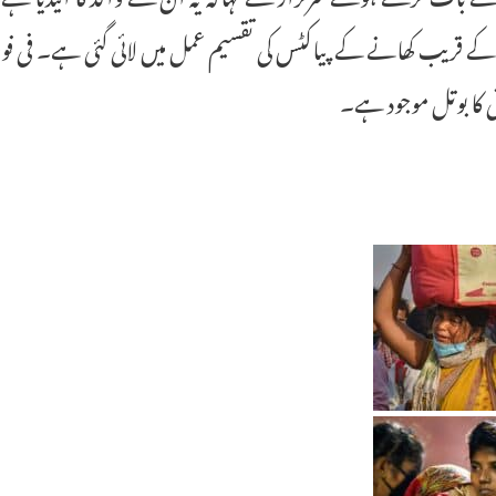
1000کے قریب کھانے کے پیاکٹس کی تقسیم عمل میں لائی گئی ہے۔ فی
ی کا بوتل موجود ہے۔