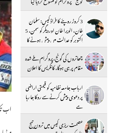
گونج‘‘ پروگرام کو منسوخ کردیا گیا
3 کروڑ روپئے کا فراڈ کیس: سلمان
خان، الویرا خان اوردیگر کو سمن، 5
اکتوبر کو عدالت میں پیش ہونے کا
حکم
چھاتروں کی گونج،پروگرام طے شدہ
مقام پر ہی ہوگا، کانگریس کا اعلان
ارباب جامعہ نظامیہ کو قیمتی اراضی
پر دعوی پیش کرنے سے روکا جا رہا
ہے
اب تک1000پیاکٹس کی تقسیم عمل
عصمت ریزی کیس میں ترون تیج
میڈیا 