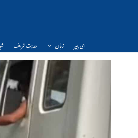
Ski
t
conten
ای پیپر
زبان
حدیث شریف
شہر