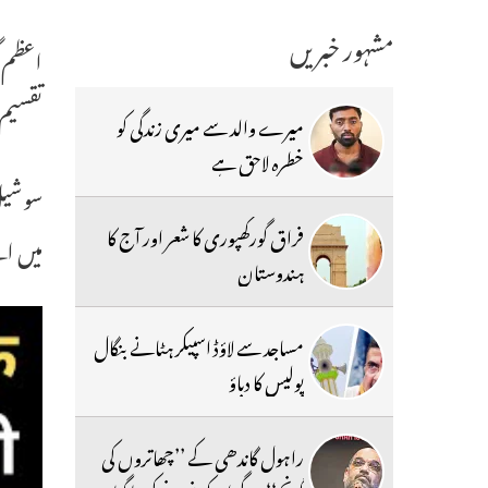
مشہور خبریں
اعظم گ
تقسیم
میرے والد سے میری زندگی کو
خطرہ لاحق ہے
سوشیل 
فراق گورکھپوری کا شعر اور آج کا
میں اپ
ہندوستان
مساجد سے لاؤڈ اسپیکر ہٹانے بنگال
پولیس کا دباؤ
راہول گاندھی کے ’’چھاتروں کی