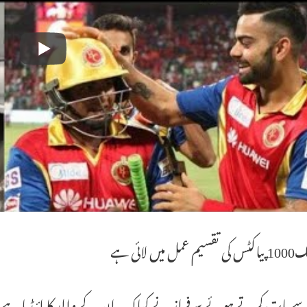
 میں لائی ہے
سے بات کرتے ہوئے سرفراز نے کہاکہ یہ ان کے والد کا ائیڈیا ہ