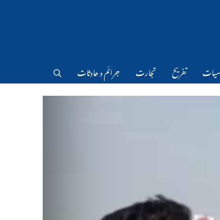
سیات
تفریح
تجارت
جرائم و حادثات