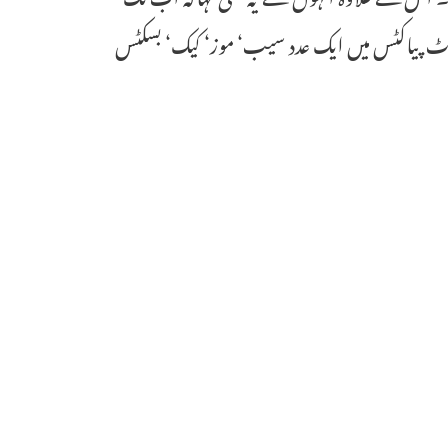
 فوٹ پیاکٹس میں ایک عدد سیب‘ موز‘ کیک‘ بسکٹس