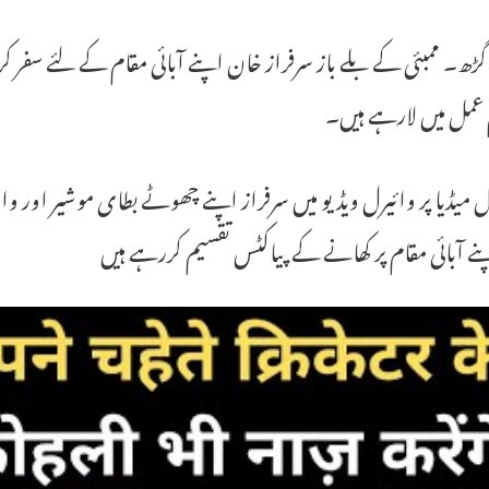
ڑھ۔ ممبئی کے بلے باز سرفراز خان اپنے آبائی مقام کے لئے سفر
 عمل میں لارہے ہیں۔
میڈیا پر وائیرل ویڈیو میں سرفراز اپنے چھوٹے بطای موشیر اور وا
نے آبائی مقام پر کھانے کے پیاکٹس تقسیم کررہے ہیں