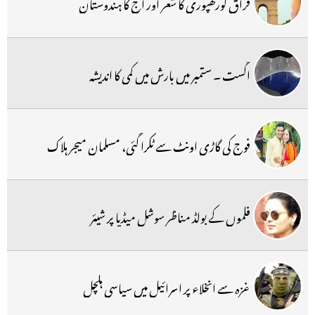
فراق گورکھپوری کا شعر اور آج کا ہندوستان
اگست ۔ ستمبر میں بارش میں کمی کا اندیشہ
فوج کی گاڑی اونٹ سے ٹکرا گئی، مسلمان میجر ہلاک
فلموں کے بولڈ مناظر سوشل میڈیا پر شیئر
غزہ سے انخلاء پر اسرائیل میں سیاسی ہلچل