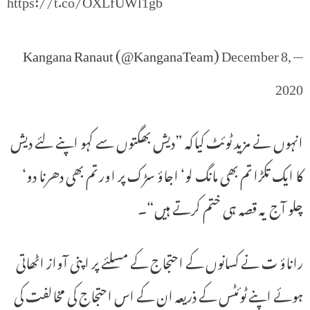
December 8,
— Kangana Ranaut (@KanganaTeam)
2020
انہوں نے مزید ٹوئٹ کیاکہ ”دیش بھگتوں سے کہو اپنے لئے دیش
کا ایک تکڑا تم بھی مانگ لو‘ اجاؤ سڑک پر اور تم بھی دھرنا دو‘
چلو آج یہ قصہ ہی ختم کرتے ہیں“۔
راناؤ ت نے کسانوں کے احتجاج کے مسلئے پر اپنی آواز اٹھاتی
ہوئے اپنے ٹوئٹس کے ذریعہ ان کے اس احتجاج کی مخالفت کی