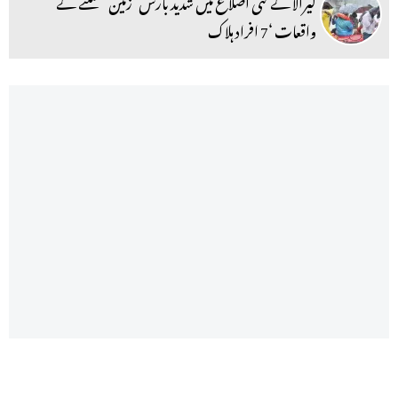
کیرالا کے کئی اضلاع میں شدید بارش‘ زمین کھسکنے کے
واقعات ‘7 افراد ہلاک