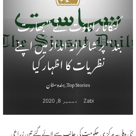
کنگانا راناؤت نے ”بھارت
بند“ پر شاعرانہ انداز میں اپنے
نظریات کا اظہار کیا
Top Stories
,
ہندوستان
Zabi
دسمبر 8, 2020
نئی دہلی۔ مرکز ی حکومت کی جانب سے لائے گئے تین زراعی