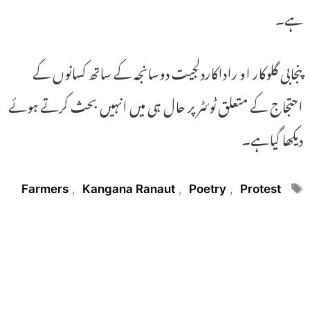
ہے۔
پنجابی گلوکار او راداکاردلجیت دوسانجہ کے ساتھ کسانوں کے
احتجاج کے متعلق ٹوئٹر پر حال ہی میں انہیں بحث کرتے ہوئے
دیکھا گیاہے۔
Tags
Farmers
,
Kangana Ranaut
,
Poetry
,
Protest