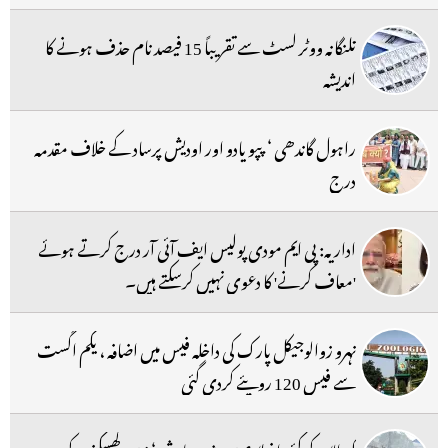
تلنگانہ ووٹر لسٹ سے تقریباً 15 فیصد نام حذف ہونے کا
اندیشہ
راہول گاندھی ‘ پپو یادو اور اودیش پرساد کے خلاف مقدمہ
درج
اداریہ: پی ایم مودی پولیس ایف آئی آر درج کرتے ہوئے
'معاف کرنے' کا دعوی نہیں کرسکتے ہیں۔
نہرو زوالوجیکل پارک کی داخلہ فیس میں اضافہ ، یکم اگست
سے فیس 120 روپئے کردی گئی