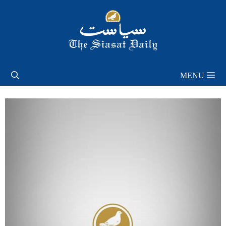
Skip
to
content
MENU