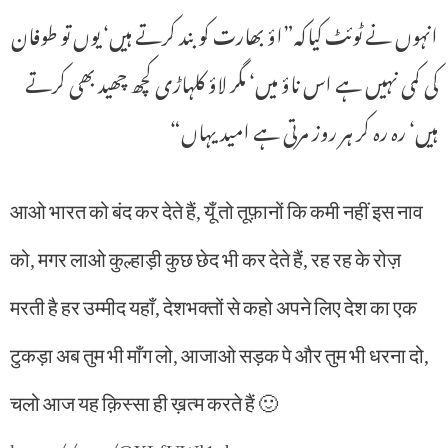
انہوں نے ٹوئٹ کیاکہ”اؤ بھارت کو بند کرتے ہیں‘ یوں تو طوفان
کی کمی نہیں ہے اس ناؤ میں‘ مگر لاؤ کلہاڑی کچھ چھید بھی کرتے
ہیں‘ رہ رہ کر ہر روز مرتی ہے امید یہاں“
आओ भारत को बंद कर देते हैं, यूँ तो तूफ़ानों कि कमी नहीं इस नाव
को, मगर लाओ कुल्हाड़ी कुछ छेद भी कर देते हैं, रह रह के रोज़
मरती है हर उम्मीद यहाँ, देशभक्तों से कहो अपने लिए देश का एक
टुकड़ा अब तुम भी माँग लो, आजाओ सड़क पे और तुम भी धरना दो,
चलो आज यह क़िस्सा ही ख़त्म करते हैं 🙂
https://t.co/OXLfUWl1gb