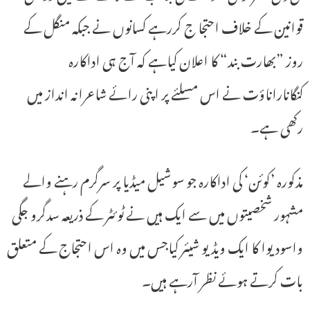
قوانین کے خلاف احتجا ج کررہے کسانوں نے جبکہ منگل کے
روز ”بھارت بند“ کا اعلان کیاہے کہ آج ہی اداکارہ
کنگاناراناؤت نے اس مسلئے پر اپنی رائے شاعرانہ انداز میں
رکھی ہے۔
مذکورہ ’کوئن‘ کی اداکارہ جو سوشیل میڈیا پر سرگرم رہنے والے
مشہور شخصیتوں میں سے ایک ہیں نے ٹوئٹر کے ذریعہ سدگرو جگی
واسودیوا کا ایک ویڈیو شیئر کیاجس میں وہ اس احتجاج کے متعلق
بات کرتے ہوئے نظر آرہے ہیں۔