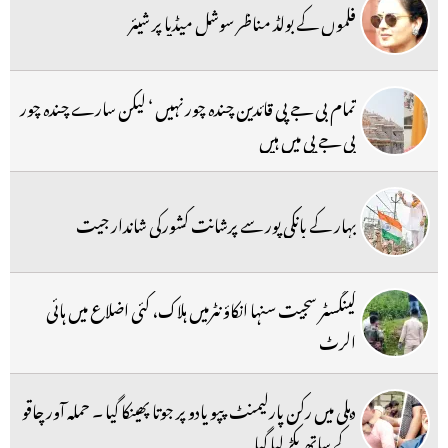
فلموں کے بولڈ مناظر سوشل میڈیا پر شیئر
تمام بی جے پی قائدین چندہ چور نہیں ‘ لیکن سارے چندہ چور
بی جے پی میں ہیں
بہار کے بانکی پور سے پرشانت کشورکی شاندار جیت
گینگسٹر سجیت سنہا انکاؤنٹرمیں ہلاک، کئی اضلاع میں ہائی
الرٹ
دہلی میں رکن پارلیمنٹ پپو یادو پر جوتا پھینکا گیا ۔ حملہ آور چاقو
کے ساتھ پکڑ لیا گیا