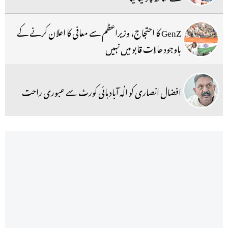
GenZ کا احتجاج، وزیراعظم سے معافی کا اعلان کرنے کے
باوجود حالات قابو میں نہیں
افضال انصاری کو الٰہ آباد ہائی کورٹ سے عبوری راحت