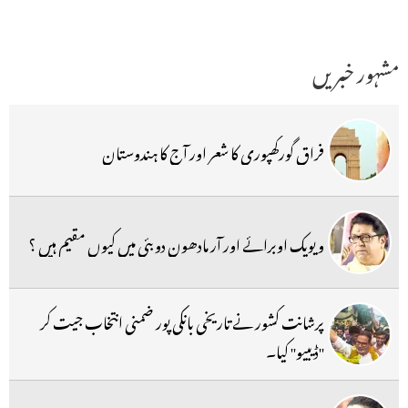
مشہور خبریں
فراق گورکھپوری کا شعر اور آج کا ہندوستان
ویویک اوبرائے اور آر مادھون دوبئی میں کیوں مقیم ہیں ؟
پرشانت کشور نے تاریخی بانکی پور ضمنی انتخاب جیت کر
''ڈیبیو'' کیا۔