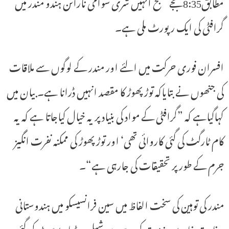
مطابق8:35بجے صبح انہیں شری سوامی نارائن ہندو مندر میں
گرافٹی کی ایک رپورٹ ملی ہے۔
افسران فوری حرکت میں الئے اور مندر کے لوگوں سے ملاقات
کی جنھوں نے بتایاکہ توڑ پھوڑ کا مقصد انہیں ڈرانا ہے۔بیان میں
کہاگیاہے کہ ”گرافٹی کے مواد کی بنیاد پر یہ خیال کیاجاتا ہے کہ یہ
کام ٹارگٹ کی گئی کاروائی تھی‘ اور توڑ پھوڑ کی ممکنہ نفرت انگیز
جرم کے طور پر تحقیقات کی جارہی ہے“۔
مندر کی توہین کی سخت الفاظ میں سین فرانسیسکو میں ہندوستانی
سفارت خانہ میں مذمت کی ہے۔سوشیل میڈیاپر پوسٹ کی گئی