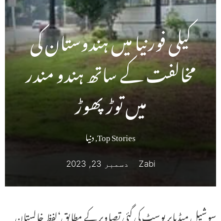
کیلی فورنیا میں ہندوستان کی
مخالفت کے ساتھ ہندو مندر
میں توڑ پھوڑ
Top Stories
,
دنیا
Zabi
دسمبر 23, 2023
سوشیل میڈیاپر پوسٹ کی گئی تصاویر کے مطابق‘لفظ خالستان