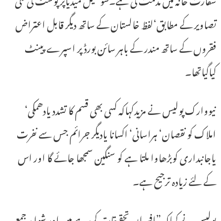
تصاویر کے مطابق‘لفظ خالستان کے ساتھ دیگر قابل اعتراض
فقروں کے ساتھ مندر کے باہر سائن بورڈ پر اسپرے پینٹ
کیاگیاتھا۔
نیووارک پولیس نے مزیدکہاکہ کسی بھی قسم کا تشدد یادھمکی‘
املاک کو نقصان‘ ہراسانی‘ اکسانا یادیگر جرائم جس سے نفرت
یاجانبداری کوبڑھاوا ملتا ہے کو سنگین سمجھا جائے گا اور اس
کے لئے زیادہ ترجیح ہے۔
پولیس نے کہاکہ ”افسران تحقیقات کررہے ہیں اور شواہد جمع