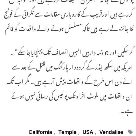
کررہے ہیں اورقریب کے کاروباری مقامات سے نگرانی کے فوٹیج
کا جائزہ لے رہے ہیں تاکہ مسلسل ہونے والے واقعات کو قائم
کرسکیں اور جو ذمہ دارہیں انہیں انصاف تک پہنچایاجاسکے“۔
امریکہ میں سکھ لیڈر کے گرودوار پارکنگ میں قتل کے بعد سے
ائے دن اس طرح کے واقعات پیش آرہے ہیں۔ مگر اب تک
ان واقعات میں ملوث افراد تک پولیس کی رسائی نہیں ہوئے
ہے۔
Tags
California
,
Temple
,
USA
,
Vendalise