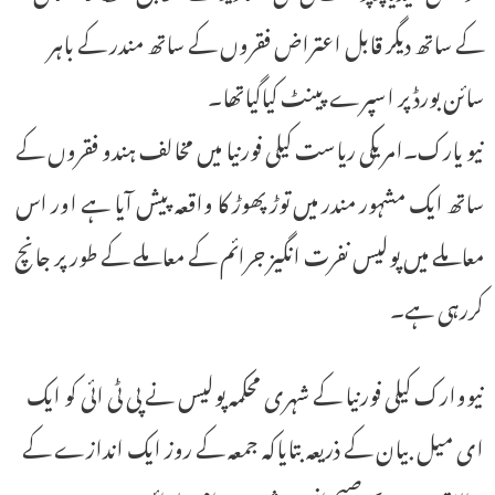
کے ساتھ دیگر قابل اعتراض فقروں کے ساتھ مندر کے باہر
سائن بورڈ پر اسپرے پینٹ کیاگیاتھا۔
نیو یارک۔امریکی ریاست کیلی فورنیا میں مخالف ہندو فقروں کے
ساتھ ایک مشہور مندر میں توڑ پھوڑ کا واقعہ پیش آیا ہے اور اس
معاملے میں پولیس نفرت انگیز جرائم کے معاملے کے طور پر جانچ
کررہی ہے۔
نیووارک کیلی فورنیا کے شہری محکمہ پولیس نے پی ٹی ائی کو ایک
ای میل بیان کے ذریعہ بتایاکہ جمعہ کے روز ایک اندازے کے