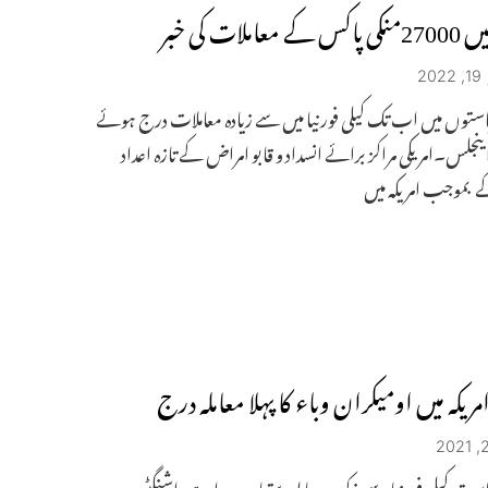
 معاملات کی خبر
2
یاستوں میں اب تک کیلی فورنیا میں سے زیادہ معاملات درج ہوئے
اینجلس۔امریکی مراکز برائے انسداد و قابو امراض کے تازہ اعداد
 بموجب امریکہ میں
مریکہ میں اومیکران وباء کا پہلا معاملہ درج
یاست کیلی فورنیا سے مذکورہ معاملہ دستیاب ہوا ہےواشنگٹن۔