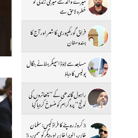
میرے والد سے میری زندگی کو
خطرہ لاحق ہے
فراق گورکھپوری کا شعر اور آج کا
ہندوستان
مساجد سے لاؤڈ اسپیکر ہٹانے بنگال
پولیس کا دباؤ
راہول گاندھی کے ’’چھاتروں کی
گونج‘‘ پروگرام کو منسوخ کردیا گیا
3 کروڑ روپئے کا فراڈ کیس: سلمان
خان، الویرا خان اوردیگر کو سمن، 5