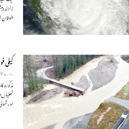
زلزلہ پی
طوفان ہ
کیلی فورنیا میں 17م
مارچ 9, 2023
مذکورہ ک
تھلیاں 
اورشمالی