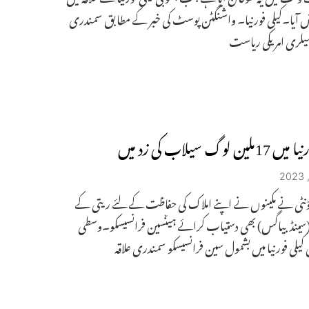
ش آیا۔کیلی فورنیا۔ واشنگٹن پوسٹ کی خبر کے مطابق سمندری
یلری امریکی ریاست
لین لوگ سیلاب کی زد میں
اؤنٹی نے مکینوں نے اپنے املاک کی حفاظت کے لئے ریتی کے
(سینڈ بیاگس) بھی دستیاب کرائے ہیںسین فرانسیسکو۔وسطی
 کیلی فورنیا میں بشمول سین فرانسیسکو سمندری علاقہ