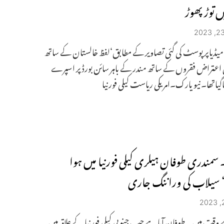
ں توڑ پھوڑ
یڈیاپر پوسٹ کی گئی تصاویر کے مطابق‘لفظ خالستان کے ساتھ
ل اعتراض فقروں کے ساتھ مندر کے باہر سائن بورڈ پر اسپرے
گیاتھا۔نیو یارک۔امریکی ریاست کیلی فورنیا
۔ سمندری طوفان ہیلری کیلی فورنیا میں ہوا
 سیلاب کی وراننگ جاری
 وقت میں یہ طوفان آیا ہے جب جنوبی کیلی فورنیا کے علاقہ میں