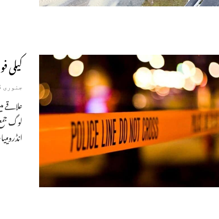
کیلی فورنی
جنوری 23, 2023
علاقے م
لوگ جمع 
انڈرومییا