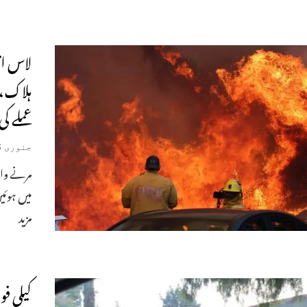
ہلاک، 
عملے ک
جنوری 13, 2025
میں ہوئی
مزید
کیلی ف