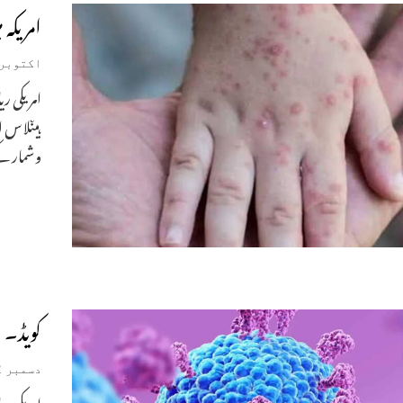
امریکہ میں 27000منکی پاکس کے
اکتوبر 19, 022
امریکی ر
ہیںلا س 
وشمار کے
کویڈ۔ ا
دسمبر 2, 2021
امریکی ر