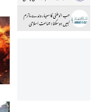
حب الوطنی کا معیار وندے ماترم
نہیں ہوسکتا : جماعت اسلامی