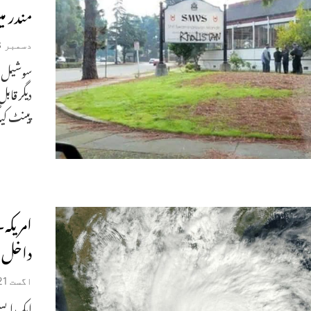
مندر می
دسمبر 23, 2023
سوشیل م
دیگر قاب
پینٹ کیا
امریکہ
داخل‘
اگست 21, 2023
ایک ایسے