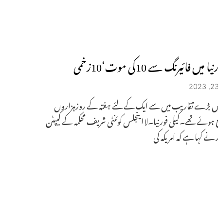
ا میں فائیرنگ سے 10کی موت‘10زخمی
یں بڑے تقاریب میں سے ایک کے لئے ہفتہ کے روزہزاروں
ہوئے تھے۔کیلی فورنیا۔لا اینجلس کوئنٹی شریف محکمہ کے کیپٹن
ر نے کہا ہے کہ امریکہ کی