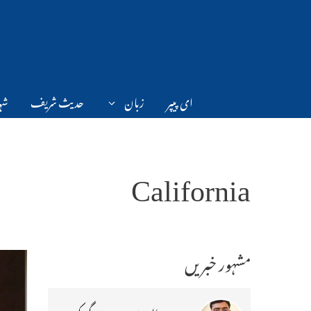
Ski
t
conten
ای پیپر
زبان
حدیث شریف
شہر
California
مشہور خبریں