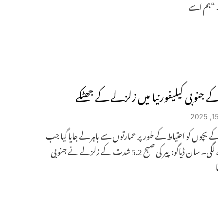
 “ہم اسے
کے جنوبی کیلیفورنیا میں زلزلے کے جھٹکے
 بچوں کو احتیاط کے طور پر عمارتوں سے باہر لے جایا گیا جب
زمین ہلنے لگی۔ سان ڈیاگو: پیر کی صبح 5.2 شدت کے زلزلے نے جنوبی
ا