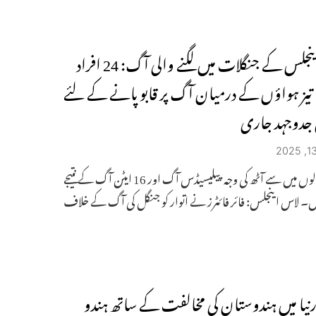
لاس اینجلس کے جنگلات میں لگنے والی آگ: 24 افراد
تیز ہواؤں کے درمیان آگ پر قابو پانے کے لئے
ی جدوجہد جاری
مرنے والوں میں سے آٹھ کی وجہ پیلیسیڈس آگ اور 16 ایٹن آگ کے نتیجے
ں۔ لاس اینجلس: فائر فائٹرز نے اتوار کو جنگل کی آگ کے خلاف
ورنیا میں ہندوستان کی مخالفت کے ساتھ ہندو