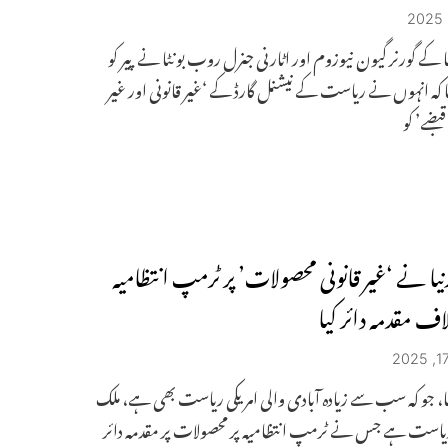
یا کے گورنر گیون نیوزوم اور اٹارنی جنرل روب بونٹا نے پیر کو
ا کہ انہوں نے ریاست کے نیشنل گارڈ کے ‘غیر قانونی اور غیر
بضے’ کو
نیا نے ‘غیر قانونی محصولات’ پر ٹرمپ انتظامیہ
ف مقدمہ دائر کیا
یا، جو کہ سب سے زیادہ آبادی والی امریکی ریاست بھی ہے، ملک
ریاست ہے جس نے ٹرمپ انتظامیہ پر محصولات پر مقدمہ دائر