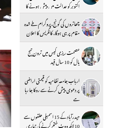
اکتوبر کو عدالت میں پیش ہونے کا
حکم
چھاتروں کی گونج،پروگرام طے شدہ
مقام پر ہی ہوگا، کانگریس کا اعلان
عصمت ریزی کیس میں ترون تیج
پال کو 10 سال قید
ارباب جامعہ نظامیہ کو قیمتی اراضی
پر دعوی پیش کرنے سے روکا جا رہا
ہے
حیدرآباد کے 15 اسمبلی حلقوں سے
10 لاکھ ووٹ ختم کرنے کی تیاری