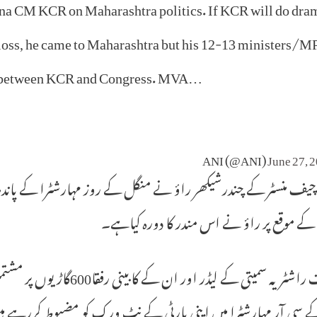
gana CM KCR on Maharashtra politics. If KCR will do dra
ng loss, he came to Maharashtra but his 12-13 ministers/M
ight between KCR and Congress. MVA…
June 27, 
ہ چیف منسٹر کے چندرشیکھر راؤ نے منگل کے روز مہارشٹرا کے پاندھا
 کے موقع پر راؤ نے اس مندر کا دورہ کیاہے۔
بھارت راشٹریہ سمیتی کے لیڈ
 سی آر مہارشٹرا میں اپنی پارٹی کے نٹ ورک کو مضبوط کررہے ہ