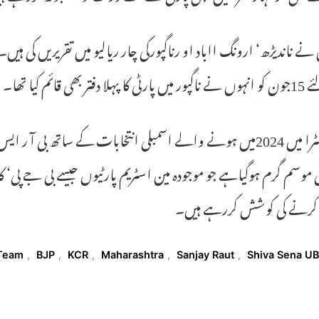
نے ناندیڑھ‘ ارونگ ااباد او رناگپورکی چار ریالیو میں تقریریں کی ہ
لا دفتر بھی قائم کیا تھا۔
مہارشٹرا میں 2024میں ہونے والے اسمبلی انتخابات کے ساتھ ب
موسم گرم ہوگیاہے جو موجودہ مین اسٹریم پارٹیوں جیسے بی جے پی‘ کانگ
ج کرنے کی کوشش کررہے ہیں۔
T
Team
,
BJP
,
KCR
,
Maharashtra
,
Sanjay Raut
,
Shiva Sena U