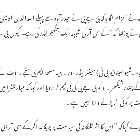
ے الزام لگایاکہ بی جے پی نے حیدرآباد سے پہلے اسدالدین اویسی ک
نے پوچھا کہ ”کے سی آر کی شبہہ ایک جنگجو لیڈر کی ہے۔ کیوں بی
اد۔شیو سینا(یو بی ٹی) سینئر لیڈر اور راجیہ سبھا ایم پی سنجے راؤت 
کے چندرشیکھر راؤ کو بی جے پی کی بی ٹیم قراردیا اور کہاکہ مہارشٹرا 
پر کوئی اثر پڑنے والا نہیں ہے۔
نے کہاکہ ’’اس کا اثر تلنگانہ کی سیاست پر پڑیگا۔ اگر کے سی آر جی 