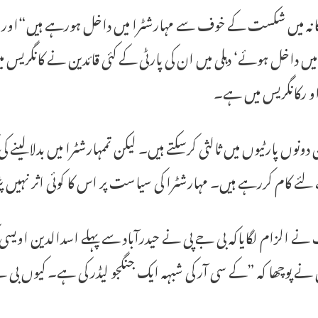
نگانہ میں شکست کے خوف سے مہارشٹرا میں داخل ہورہے ہیں“اور
ہ میں داخل ہوئے‘ دہلی میں ان کی پارٹی کے کئی قائدین نے کانگریس 
و رکانگریس میں ہے۔
دونوں پارٹیوں میں ثالثی کرسکتے ہیں۔ لیکن تممہارشٹرا میں بدلالینے
لئے کام کررہے ہیں۔ مہارشٹرا کی سیاست پر اس کا کوئی اثر نہیں
ے الزام لگایاکہ بی جے پی نے حیدرآباد سے پہلے اسدالدین اویسی ک
نے پوچھا کہ ”کے سی آر کی شبہہ ایک جنگجو لیڈر کی ہے۔ کیوں بی