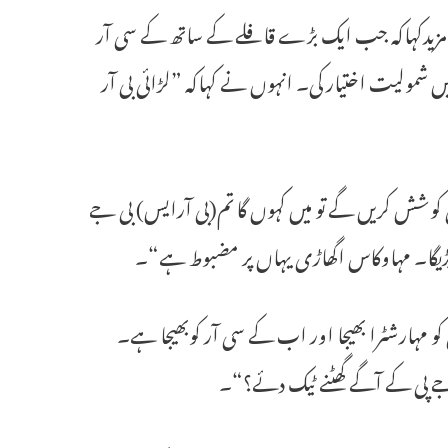
 مزیدکہاکہ جب ایک بڑے قافلے کے ساتھ کے سی آر
میں شمولیت اختیار کی۔ انہوں نے کہاکہ ”لڑائی بی آر
 کی کوشش کریں گے تو میں کہوں گا تم(بی آرایس) بی جے
 پڑیگا۔ مہاوکاس اگھاڑی یہاں پر مضبوط ہے“۔
و مہارشٹرا بھیجا اور اب کے سی آر کوبھیجا ہے۔
 جے پی کے آگے گھٹنے ٹیک دئے؟“۔