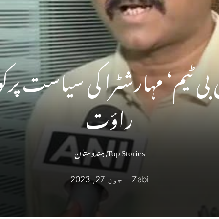
ی ٹیم‘ مہارشٹرا کی سیاست پرکوئی
راؤت
Top Stories
,
ہندوستان
Zabi
جون 27, 2023