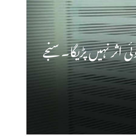
 اثر نہیں پڑیگا۔ سنجے