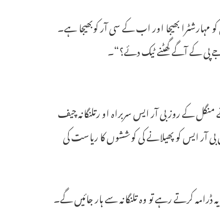
و مہارشٹرا بھیجا اور اب کے سی آر کوبھیجا ہے۔
 جے پی کے آگے گھٹنے ٹیک دئے؟“۔
نے منگل کے روز بی آر ایس سربراہ او رتلنگانہ چیف
میں بی آر ایس کو پھیلانے کی کوششوں کا ریاست کی
یہ ڈرامہ کرتے رہے تو وہ تلنگانہ سے ہار جائیں گے۔