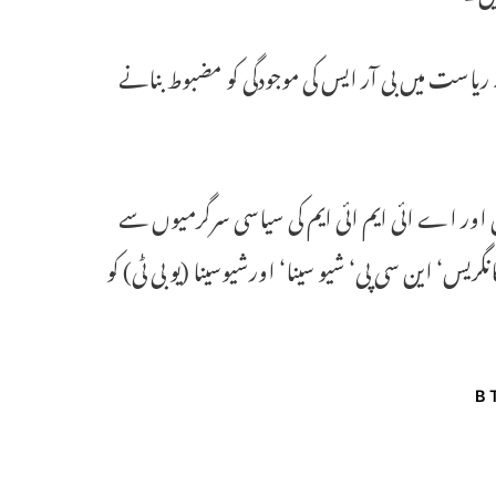
یں۔ ریاست میں بی آر ایس کی موجودگی کو مضبوط بنانے
ی آ ر ایس اور اے ائی ایم ائی ایم کی سیاسی سرگرمیوں سے
ریس‘ این سی پی‘ شیو سینا‘ اورشیوسینا (یو بی ٹی) کو
B 