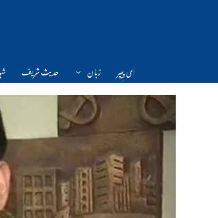
Ski
t
conten
ای پیپر
زبان
حدیث شریف
شہر