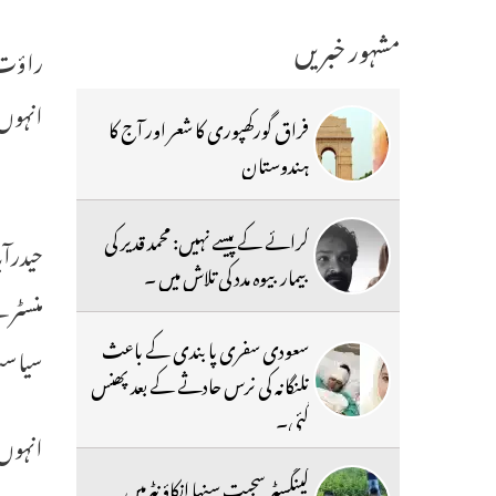
مشہور خبریں
راؤت ن
انہوں 
فراق گورکھپوری کا شعر اور آج کا
ہندوستان
کرائے کے پیسے نہیں: محمد قدیر کی
حیدرآب
بیمار بیوہ مدد کی تلاش میں ۔
منسٹر 
سعودی سفری پابندی کے باعث
سیاست 
تلنگانہ کی نرس حادثے کے بعد پھنس
گئی۔
انہوں 
گینگسٹر سجیت سنہا انکاؤنٹرمیں