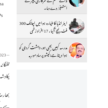
ma
استعفیٰ دے دیا۔
Ps
ایئر انڈیا کا طیارہ ہوا میں اچانک 300
فٹ نیچے آگیا ، 17 افراد زخمی
مدرسہ کہیں بھی ہو، دہشت گردی کو
2023
— ANI (@ANI)
ہوا دیتا ہے:کیشو پرساد موریہ
تلنگان
یکادشہ
سے کے