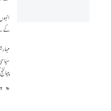
انہوں 
کے لئے 15جون کو انہوں نے ناگپور میں پارٹی کا پہ
سیاسی 
چیالن
ags
BT