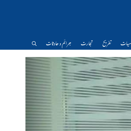
سیات
تفریح
تجارت
جرائم و حادثات