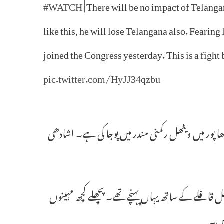
#WATCH
| There will be no impact of Telan
like this, he will lose Telangana also. Feari
joined the Congress yesterday. This is a f
pic.twitter.com/HyJJ34qzbu
 پور میں ویٹھل رکمنی مندر میں پوجا کی ہے۔ اشادھی
ر اور ان کے کابینی رفقا600گاڑیوں پر مشتمل قافلے کے ساتھ یہاں پہنچے تھے۔ پچھلے کچھ مہینوں
یں۔