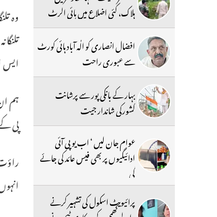
ہلاک، کئی اضلاع میں ہائی الرٹ
وہ تل
تلنگان
افضال انصاری کو الٰہ آباد ہائی کورٹ
ایس ا
سے عبوری راحت
بہار کے بانکی پور سے پرشانت
ہم ان 
کشورکی شاندار جیت
پی کے 
عوام جان لیں ‘ اب یو پی آئی
ادائیگیوں پر بھی فیس عائد کی جائے
راؤت ن
گی
انہوں 
پرائیویٹ اسکول کی تشہیر کرنے
والے کھمم کے سرکاری ٹیچر نے