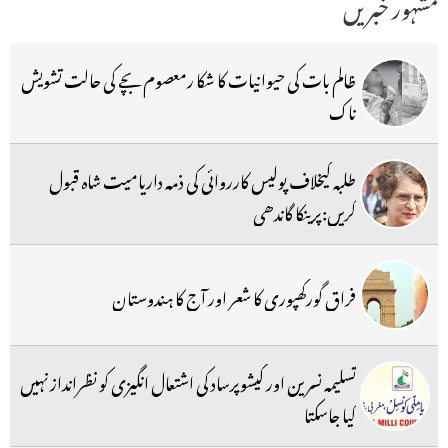
مشہور خبریں
ظالم بات کی حیوانیات کا شکا رمعصوم بچے کی حالت تشویش
ناک
طلبہ کیخلاف پولیس کارروائی کی ذمہ داریامیت شاہ قبول
کریں:پرینکا گاندھی
فراق گورکھپوری کا شعر اور آج کا ہندوستان
تسلیمہ نسرین اور کیشوپرساد کی اشتعال انگیزی کو نظرانداز نہیں
کیا جاسکتا