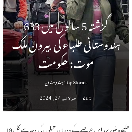
گزشتہ 5 سالوں میں 633
ہندوستانی طلباء کی بیرون ملک
موت: حکومت
Top Stories
,
ہندوستان
Zabi
جولائی 27, 2024
علیحدہ طور پر، اس عرصے کے دوران حملوں کی وجہ سے کل 19