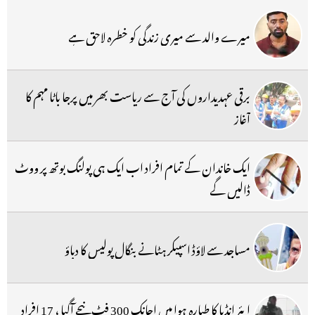
میرے والد سے میری زندگی کو خطرہ لاحق ہے
برقی عہدیداروں کی آج سے ریاست بھر میں پرجا باٹا مہم کا
آغاز
ایک خاندان کے تمام افراد اب ایک ہی پولنگ بوتھ پر ووٹ
ڈالیں گے
مساجد سے لاؤڈ اسپیکر ہٹانے بنگال پولیس کا دباؤ
ایئر انڈیا کا طیارہ ہوا میں اچانک 300 فٹ نیچے آگیا ، 17 افراد