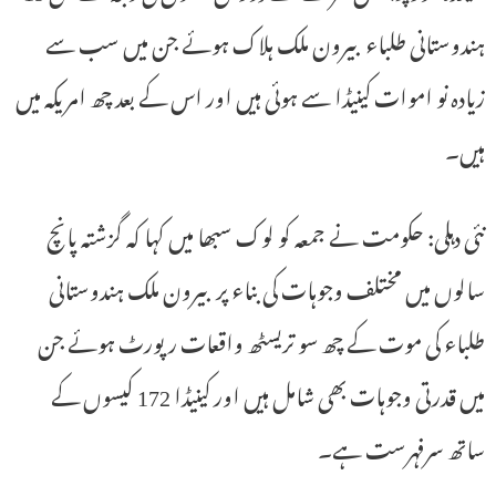
ہندوستانی طلباء بیرون ملک ہلاک ہوئے جن میں سب سے
زیادہ نو اموات کینیڈا سے ہوئی ہیں اور اس کے بعد چھ امریکہ میں
ہیں۔
نئی دہلی: حکومت نے جمعہ کو لوک سبھا میں کہا کہ گزشتہ پانچ
سالوں میں مختلف وجوہات کی بناء پر بیرون ملک ہندوستانی
طلباء کی موت کے چھ سو تریسٹھ واقعات رپورٹ ہوئے جن
میں قدرتی وجوہات بھی شامل ہیں اور کینیڈا 172 کیسوں کے
ساتھ سرفہرست ہے۔