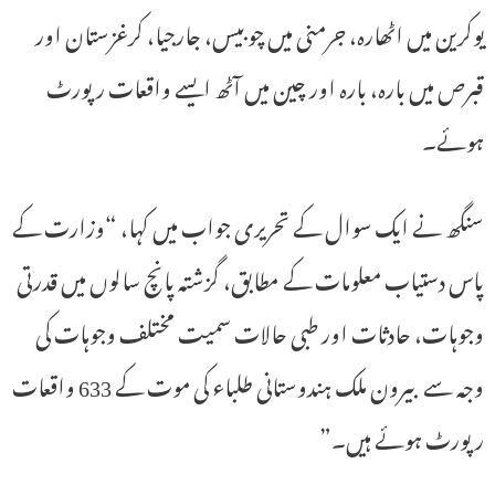
یوکرین میں اٹھارہ، جرمنی میں چوبیس، جارجیا، کرغزستان اور
قبرص میں بارہ، بارہ اور چین میں آٹھ ایسے واقعات رپورٹ
ہوئے۔
سنگھ نے ایک سوال کے تحریری جواب میں کہا، “وزارت کے
پاس دستیاب معلومات کے مطابق، گزشتہ پانچ سالوں میں قدرتی
وجوہات، حادثات اور طبی حالات سمیت مختلف وجوہات کی
وجہ سے بیرون ملک ہندوستانی طلباء کی موت کے 633 واقعات
رپورٹ ہوئے ہیں۔”