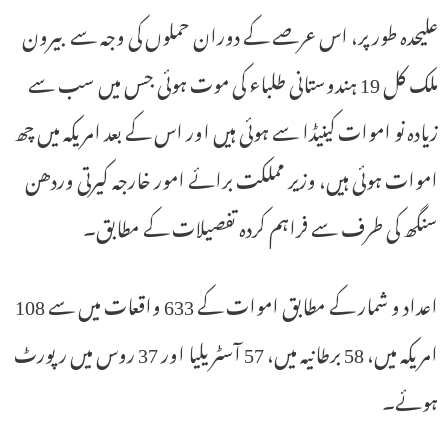
علیحدہ طور پر، اس عرصے کے دوران حملوں کی وجہ سے بیرون
ملک کل 19 ہندوستانی طلباء کی موت ہوئی جس میں سب سے
زیادہ نو اموات کینیڈا سے ہوئی ہیں اور اس کے بعد امریکہ میں چھ
اموات ہوئی ہیں، وزیر مملکت برائے امور خارجہ کیرتی وردھن
سنگھ کی طرف سے فراہم کردہ تفصیلات کے مطابق۔
اعداد و شمار کے مطابق اموات کے 633 واقعات میں سے 108
امریکہ میں، 58 برطانیہ میں، 57 آسٹریلیا اور 37 روس میں رپورٹ
ہوئے۔