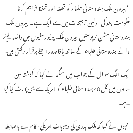
“بیرون ملک ہندوستانی طلباء کو تحفظ اور تحفظ فراہم کرنا
حکومت ہند کی اولین ترجیحات میں سے ایک ہے۔ بیرون ملک
ہندوستانی مشن / پوسٹیں بیرون ملک یونیورسٹیوں میں داخلہ لینے
والے ہندوستانی طلباء کے ساتھ باقاعدہ رابطے برقرار رکھتی ہیں۔
ایک الگ سوال کے جواب میں سنگھ نے کہا کہ گزشتہ تین
سالوں میں کل 48 ہندوستانی طلباء کو امریکہ سے ڈی پورٹ کیا گیا
ہے۔
انہوں نے کہا کہ ملک بدری کی وجوہات امریکی حکام نے باضابطہ