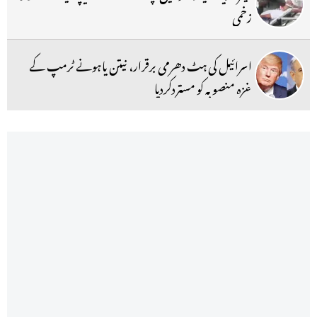
زخمی
اسرائیل کی ہٹ دھرمی برقرار، نیتن یاہونے ٹرمپ کے
غزہ منصوبہ کو مستردکردیا