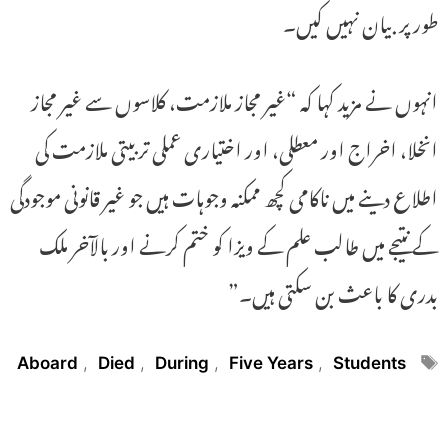
طور پر بیان نہیں کیں۔
انہوں نے مزید کہا کہ “غیر مجاز ملازمت، کلاسوں سے غیر مجاز
انخلا، اخراج اور معطلی، اور اختیاری عملی تربیتی ملازمت کی
اطلاع دینے میں ناکامی کچھ ممکنہ وجوہات ہیں جو غیر قانونی موجودگی
کے نتیجے میں طالب علم کے ویزا کو ختم کرنے اور بالآخر ملک
بدری کا باعث بن سکتی ہیں۔”
Tags
Aboard
,
Died
,
During
,
Five Years
,
Students