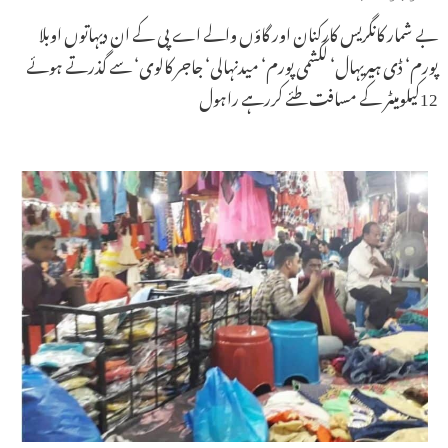
بے شمار کانگریس کارکنان اور گاؤں والے اے پی کے ان دیہاتوں اوبلا
پورم‘ ڈی ہیریہال‘ لکشمی پورم‘ میدنہالی‘ جاجر کالوی‘ سے گذرتے ہوئے
12کیلومیٹر کے مسافت طئے کررہے راہول