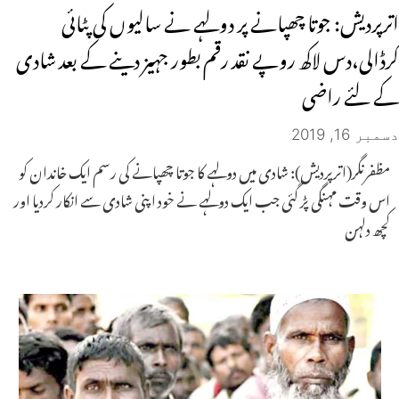
اترپردیش: جوتا چھپانے پر دولہے نے سالیوں کی پٹائی
کرڈالی،دس لاکھ روپے نقد رقم بطور جہیز دینے کے بعد شادی
کے لئے راضی
دسمبر 16, 2019
مظفرنگر(اترپردیش): شادی میں دولہے کا جوتا چھپانے کی رسم ایک خاندان کو
اس وقت مہنگی پڑ گئی جب ایک دولہے نے خود اپنی شادی سے انکار کردیا اور
کچھ دلہن