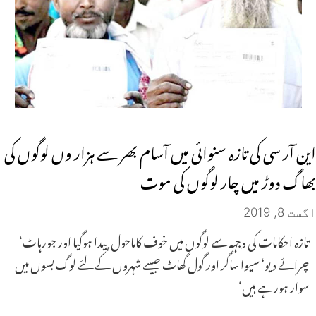
این آر سی کی تازہ سنوائی میں آسام بھر سے ہزار وں لوگوں کی
بھاگ دوڑ میں چار لوگوں کی موت
اگست 8, 2019
تازہ احکامات کی وجہہ سے لوگوں میں خوف کاماحول پیدا ہوگیا اور جورہاٹ‘
چرائے دیو‘ سیوا ساگر اور گول گھاٹ جیسے شہروں کے لئے لوگ بسوں میں
سوار ہورہے ہیں‘