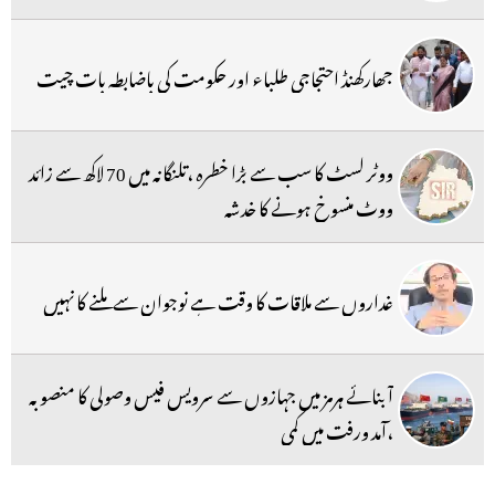
جھارکھنڈ احتجاجی طلباء اور حکومت کی باضابطہ بات چیت
ووٹر لسٹ کا سب سے بڑا خطرہ ،تلنگانہ میں 70 لاکھ سے زائد
ووٹ منسوخ ہونے کا خدشہ
غداروں سے ملاقات کا وقت ہے نوجوان سے ملنے کا نہیں
آبنائے ہرمز میں جہازوں سے سرویس فیس وصولی کا منصوبہ
،آمد ورفت میں کمی