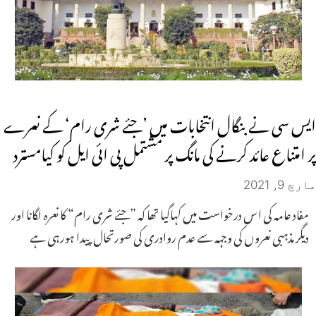
ایس سی نے بنگال انتخابات میں ’جئے شری رام‘ کے نعرے
پر امتناع عائد کرنے کی مانگ پر مشتمل پی ائی ایل کو کیامسترد
مارچ 9, 2021
مفاد عامہ کی ا س درخواست میں کہاگیا تھا کہ ”جئے شری رام“ کا نعرہ لگانا اور
دیگر مذہبی نعروں کی وجہہ سے عدم روادری کی صورتحال پیدا ہورہی ہے