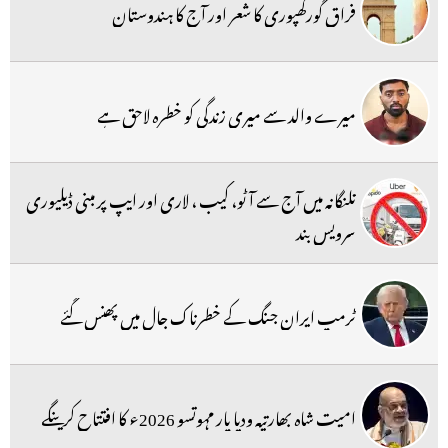
فراق گورکھپوری کا شعر اور آج کا ہندوستان
میرے والد سے میری زندگی کو خطرہ لاحق ہے
تلنگانہ میں آج سے آٹو، کیب ، لاری اور ایپ پر مبنی ڈیلیوری
سرویس بند
ٹرمپ ایران جنگ کے خطرناک جال میں پھنس گئے
امیت شاہ بھارتیہ ودیا پار مہوتسو 2026ء کا افتتاح کرینگے