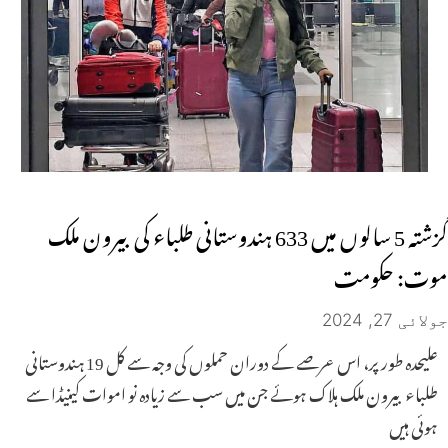
گزشتہ 5 سالوں میں 633 ہندوستانی طلباء کی بیرون ملک
موت: حکومت
جولائی 27, 2024
علیحدہ طور پر، اس عرصے کے دوران حملوں کی وجہ سے کل 19 ہندوستانی
طلباء بیرون ملک ہلاک ہوئے جن میں سب سے زیادہ نو اموات کینیڈا سے
ہوئی ہیں