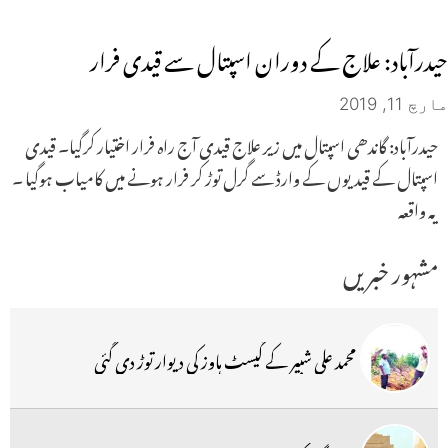
حیدرآباد: علاج کے دوران اسپتال سے قیدی فرار
مارچ 11, 2019
حیدرآباد: گاندھی اسپتال میں زیر علاج قیدی آج راہ فرار اختیار کرگیا۔ قیدی
اسپتال کے قیدیوں کے وارڈ سے گرل توڑ کر فرار ہونے میں کامیاب ہوگیا ۔
یہ واقعہ
مشہور خبریں
محمد علی شبیر کے گیسٹ ہاوز کی دیوار توڑ دی گئی