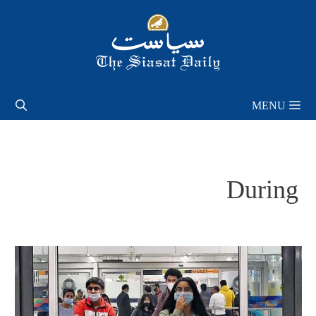
Skip
to
content
MENU
During