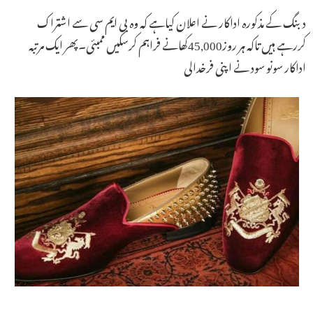
دبنگ کے مذکورہ اداکار نے اعلان کیاہے کہ وہ بی ایم سی سے اشتراک
کررہے ہیں تاکہ ہر روز45,000کھانے فراہم کرسکیں ممبئی۔پھر ایک مرتبہ
اداکار سونو سود نے اپنی فرخدالی