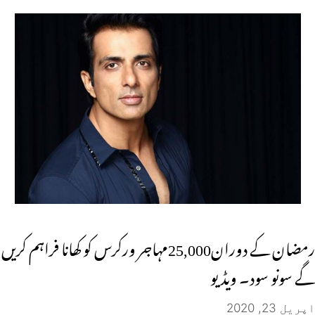
رمضان کے دوران25,000مہاجر ورکرس کو کھانا فراہم کریں
گے سونو سود۔ ویڈیو
اپریل 23, 2020