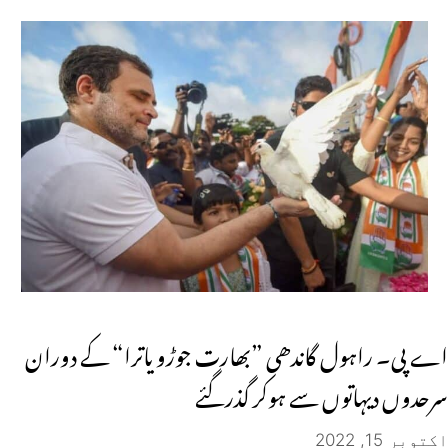
اے پی۔ راہول گاندھی ”بھارت جوڑو یاترا“ کے دوران
سرحدوں دیہاتوں سے ہوکر گذرگئے
اکتوبر 15, 2022