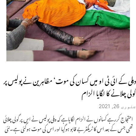
دہلی کے ائی ٹی او میں کسان کی موت‘ مظاہرین نے پولیس پر
گولی چلانے کا لگایا الزام
جنوری 26, 2021
احتجاج کررہے کسانوں نے الزام لگایاہے کہ دہلی پولیس نے اس پر گولی چلائی
تھی جس کے بعد اس کا ٹریکٹر بے قابو ہوگیا اور اس کی موت ہوگئی ہے۔نئی