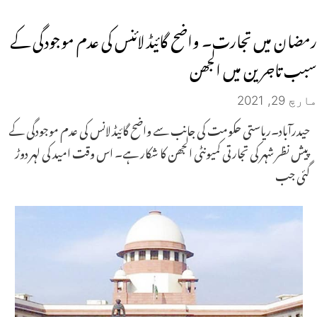
رمضان میں تجارت۔ واضح گائیڈ لائنس کی عدم موجودگی کے
سبب تاجرین میں الجھن
مارچ 29, 2021
حیدرآباد۔ریاستی حکومت کی جانب سے واضح گائیڈ لانس کی عدم موجودگی کے
پیش نظر شہر کی تجارتی کمیونٹی الجھن کا شکار ہے۔ اس وقت امید کی لہر دوڑ
گئی جب