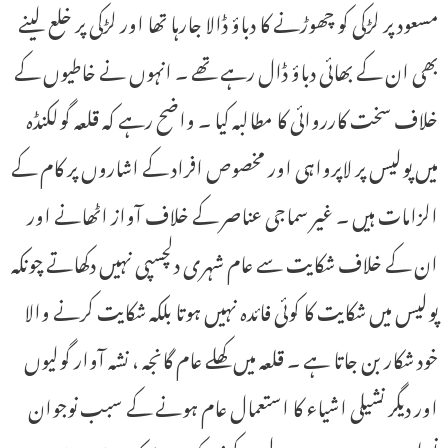
مسعود پر لڑکی کو چھوڑنے کا دباؤ ڈالا جارہا تھا اور لڑکی پر خلع لینے
بھی ان کے بھائی دباؤ ڈال رہے تھے ۔ انہوں نے خاطیوں کے
خلاف سخت کارروائی کا مطالبہ کیا ۔ واضح رہے کہ قلعہ گولکنڈہ
میں پولیس پر لاپرواہی اور مخصوص افراد کے اشاروں پر کام کے
الزامات ہیں ۔ غیر سماجی عناصر کے خلاف آواز اٹھانے اور
ان کے خلاف شکایت سے عام شہری دلچسپی نہیں دکھاتے چونکہ
پولیس میں شکایت کا کوئی فائدہ نہیں ہوتا بلکہ شکایت کرنے والا
خود شکار بن جاتا ہے ۔ قلعہ میں کھلے عام گانجہ ، نشہ آوار گولیوں
اور دیگر نشیلی اشیاء کا استعمال عام ہونے کے سبب نوجوان