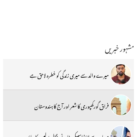
مشہور خبریں
میرے والد سے میری زندگی کو خطرہ لاحق ہے
فراق گورکھپوری کا شعر اور آج کا ہندوستان
مساجد سے لاؤڈ اسپیکر ہٹانے بنگال پولیس کا دباؤ