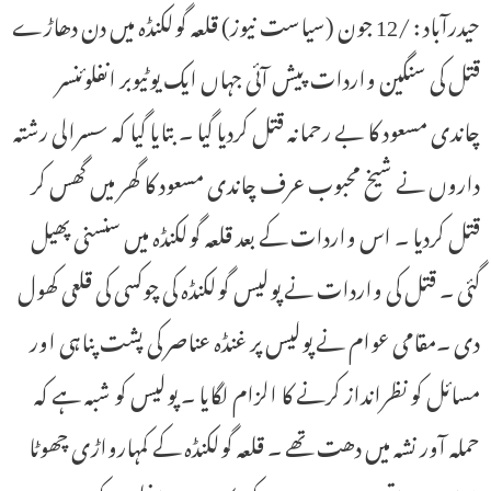
حیدرآباد : /12 جون (سیاست نیوز) قلعہ گولکنڈہ میں دن دھاڑے
قتل کی سنگین واردات پیش آئی جہاں ایک یوٹیوبر انفلوئنسر
چاندی مسعود کا بے رحمانہ قتل کردیا گیا ۔ بتایا گیا کہ سسرالی رشتہ
داروں نے شیخ محبوب عرف چاندی مسعود کا گھر میں گھس کر
قتل کردیا ۔ اس واردات کے بعد قلعہ گولکنڈہ میں سنسنی پھیل
گئی ۔ قتل کی واردات نے پولیس گولکنڈہ کی چوکسی کی قلعی کھول
دی ۔مقامی عوام نے پولیس پر غنڈہ عناصر کی پشت پناہی اور
مسائل کو نظرانداز کرنے کا الزام لگایا ۔ پولیس کو شبہ ہے کہ
حملہ آور نشہ میں دھت تھے ۔ قلعہ گولکنڈہ کے کمہارواڑی چھوٹا