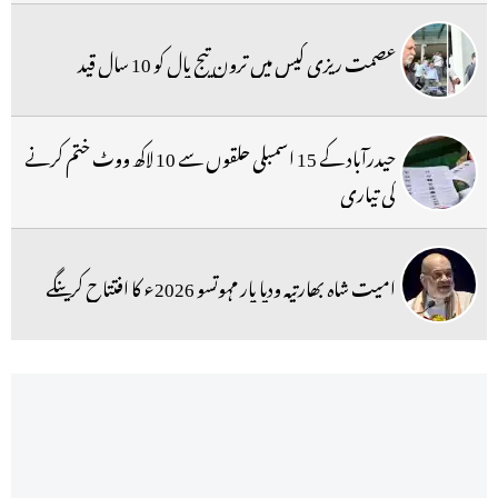
عصمت ریزی کیس میں ترون تیج پال کو 10 سال قید
حیدرآباد کے 15 اسمبلی حلقوں سے 10 لاکھ ووٹ ختم کرنے
کی تیاری
امیت شاہ بھارتیہ ودیا پار مہوتسو 2026ء کا افتتاح کرینگے