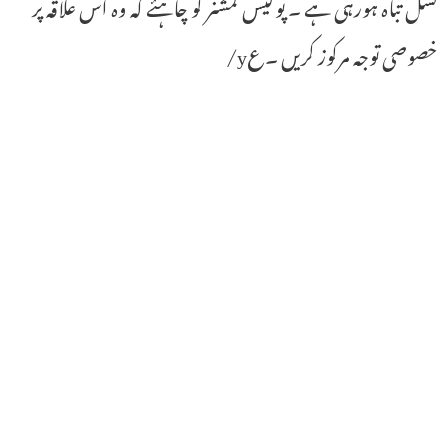
نسل تباہ ہورہی ہے ۔ پولیس کمشنر کو چاہئے کہ وہ اس علاقہ پر
خصوصی توجہ مرکوز کریں ۔عy/