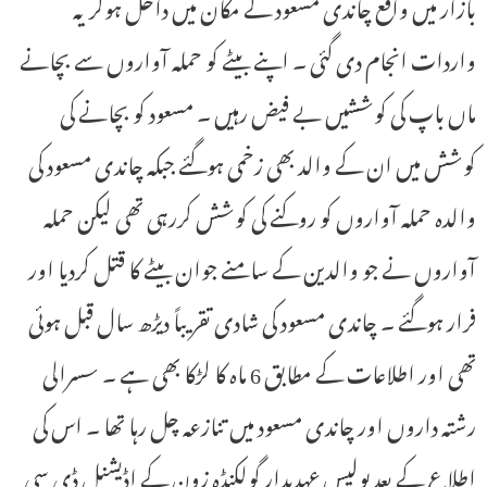
بازار میں واقع چاندی مسعود کے مکان میں داخل ہوکر یہ
واردات انجام دی گئی ۔ اپنے بیٹے کو حملہ آواروں سے بچانے
ماں باپ کی کوششیں بے فیض رہیں ۔ مسعود کو بچانے کی
کوشش میں ان کے والد بھی زخمی ہوگئے جبکہ چاندی مسعود کی
والدہ حملہ آواروں کو روکنے کی کوشش کررہی تھی لیکن حملہ
آواروں نے جو والدین کے سامنے جوان بیٹے کا قتل کردیا اور
فرار ہوگئے ۔ چاندی مسعود کی شادی تقریباً دیڑھ سال قبل ہوئی
تھی اور اطلاعات کے مطابق 6 ماہ کا لڑکا بھی ہے ۔ سسرالی
رشتہ داروں اور چاندی مسعود میں تنازعہ چل رہا تھا ۔ اس کی
اطلاع کے بعد پولیس عہدیدار گولکنڈہ زون کے اڈیشنل ڈی سی