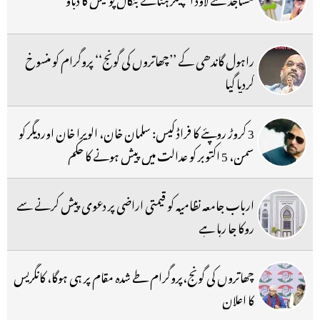
راہول گاندھی کے ’’چھاتروں کی گونج‘‘ پروگرام کو منسوخ
کردیا گیا
3 کروڑ روپئے کا فراڈ کیس: سلمان خان، الویرا خان اوردیگر کو
سمن، 5 اکتوبر کو عدالت میں پیش ہونے کا حکم
ارباب جامعہ نظامیہ کو قیمتی اراضی پر دعوی پیش کرنے سے
روکا جا رہا ہے
چھاتروں کی گونج،پروگرام طے شدہ مقام پر ہی ہوگا، کانگریس
کا اعلان