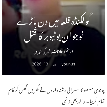
گولکنڈہ قلعہ میں دن ہاڑے
نوجوان یوٹیوبر کا قتل
جرائم و حادثات
,
شہر کی خبریں
younus
جون 13, 2026
چاندی مسعود کا سسرالی رشتہ داروں نے گھر میں گھس کر کام
تمام کردیا ۔ والد بھی زخمی