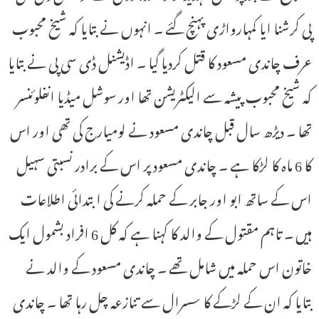
پی کرشنا ایا کمہارواڑی پہنچ گئے ۔ انہوں نے بتایا کہ شیخ محبوب
عرف چاندی مسعود کا قتل کردیا گیا ۔ اڈیشنل ڈی سی پی نے بتایا
کہ شیخ محبوب پیشہ سے الیکٹریشن تھا اور سوشل میڈیا انفلوئنسر
تھا ۔ دیڑھ سال قبل چاندی مسعود نے لومیارج کی تھی اور اس
کا 6 ماہ کا لڑکا ہے ۔ چاندی مسعود پر اس کے برادر نسبتی سہیل
اس کے ساتھ ابو اور جابر کے حملہ کرنے کی ابتدائی اطلاعات
ہیں ۔ تاہم مقتول کے والد کا کہنا ہے کہ کل 6 افراد بشمول ایک
خاتون اس حملہ میں شامل تھے ۔ چاندی مسعود کے والد نے
بتایا کہ ان کے لڑکے کا سسرال سے تنازعہ چل رہا تھا ۔ چاندی