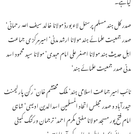
کیاہے۔
صدر کل ہند مسلم پرسنل لاء بورڈ مولانا خالد سیف اللہ رحمانی‘
صدر جمعیت علمائے ہند مولانا ارشد مدنی‘ امیرمرکز ی جماعت
اہل حدیث ہند مولانا اصغر علی امام مہدی‘ مولانا سید محمود اسد
مدنی صدر جمعیت علمائے ہند‘
نائب امیر جماعت اسلامی ہند‘ ملک محتشم خان‘ رکن پارلیمنٹ
حیدرآباد و صدر مجلس اتحاد المسلمین اسدالدین اویسی‘ شاہی
امام فتح پور مسجد مولانا مفتی مکرم احمد‘ ترجمان ورکنگ کمیٹی
اے ائی ایم پی ایل بی ایس کیو آر الیاسی‘