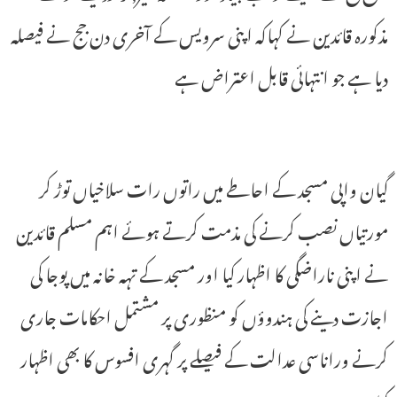
مذکورہ قائدین نے کہاکہ اپنی سرویس کے آخری دن جج نے فیصلہ
دیا ہے جو انتہائی قابل اعتراض ہے
گیان واپی مسجد کے احاطے میں راتوں رات سلاخیاں توڑ کر
مورتیاں نصب کرنے کی مذمت کرتے ہوئے اہم مسلم قائدین
نے اپنی ناراضگی کا اظہار کیا اور مسجد کے تہہ خانہ میں پوجا کی
اجازت دینے کی ہندوؤں کو منظوری پر مشتمل احکامات جاری
کرنے وراناسی عدالت کے فیصلے پر گہری افسوس کا بھی اظہار