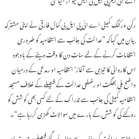
رکن ورکنگ کمیٹی اے ائی پی ایل بی کمال فارقی نے اپنی مشترکہ
بیان میں کہاکہ ”عدالت کی جانب سے انتظامیہ کو ضروری
انتظامات کرنے کے لئے سات دن کا وقت دینے کے باوجود
اس کاروائی کا تیزی سے آغاز‘ انتظامیہ او رمدعی کے درمیان
واضح ملی بھگت او رضلعی عدالت کے فیصلے کے خلاف مسجد
انتظامیہ کمیٹی کی جانب سے تدراک کے لئے کسی بھی کوشش کو
روکنے کی کوشش کے بارے میں سوالات کھڑی کررہا ہے“۔
وراناسی عدالت کی جانب سے سنائے گئے فیصلے پر حیرت او