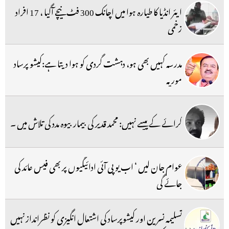
ایئر انڈیا کا طیارہ ہوا میں اچانک 300 فٹ نیچے آگیا ، 17 افراد
زخمی
مدرسہ کہیں بھی ہو، دہشت گردی کو ہوا دیتا ہے:کیشو پرساد
موریہ
کرائے کے پیسے نہیں: محمد قدیر کی بیمار بیوہ مدد کی تلاش میں ۔
عوام جان لیں ‘ اب یو پی آئی ادائیگیوں پر بھی فیس عائد کی
جائے گی
تسلیمہ نسرین اور کیشوپرساد کی اشتعال انگیزی کو نظرانداز نہیں