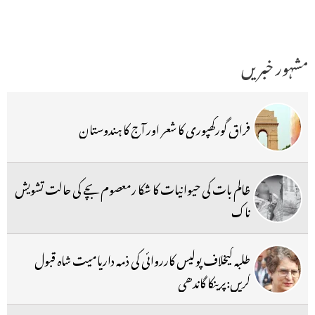
مشہور خبریں
فراق گورکھپوری کا شعر اور آج کا ہندوستان
ظالم بات کی حیوانیات کا شکا رمعصوم بچے کی حالت تشویش
ناک
طلبہ کیخلاف پولیس کارروائی کی ذمہ داریامیت شاہ قبول
کریں:پرینکا گاندھی