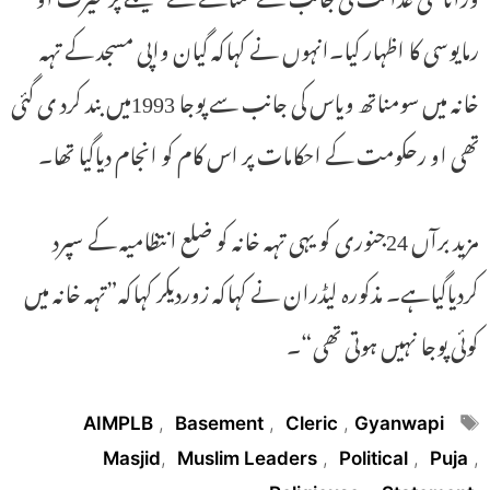
رمایوسی کا اظہار کیا۔انہوں نے کہاکہ گیان واپی مسجد کے تہہ
خانہ میں سومناتھ ویاس کی جانب سے پوجا 1993میں بند کرد ی گئی
تھی او رحکومت کے احکامات پر اس کام کو انجام دیاگیا تھا۔
مزید برآں 24جنوری کو یہی تہہ خانہ کو ضلع انتظامیہ کے سپرد
کردیاگیاہے۔ مذکورہ لیڈران نے کہاکہ زوردیکر کہاکہ”تہہ خانہ میں
کوئی پوجا نہیں ہوتی تھی“۔
Tags
AIMPLB
,
Basement
,
Cleric
,
Gyanwapi
Masjid
,
Muslim Leaders
,
Political
,
Puja
,