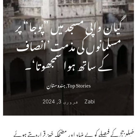
گیان واپی مسجد میں ”پوجا“ پر
مسلمانوں کی مذمت’انصاف
کے ساتھ ہوا سمجھوتا‘۔
Top Stories
,
ہندوستان
Zabi
فروری 3, 2024
ضلع جج کے فیصلے کو بے بنیاد اور مضحکہ خیز,قراردیتے ہوئے