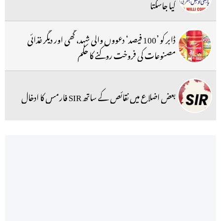
کیا جاسکتا
ڈابر کو ’100 فیصد‘ دعووں والی شہد، گھی اور دیگر غذائی
مصنوعات کی فروخت روکنے کا حکم
بعض اضلاع میں نقائص کے ساتھ SIR فارمس کا ادخال