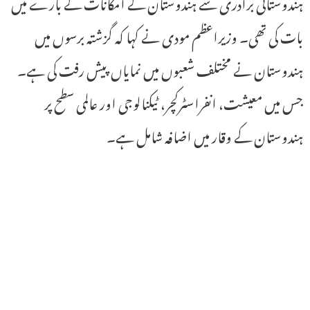
ہندوستانی برادری سے ہندوستان کے امکانات کے بارے میں
بات کی تھی۔ وزیراعظم مودی نے کہا کہ گزشتہ برسوں میں
ہندوستان نے مختلف شعبوں میں نمایاں پیش رفت کی ہے۔
جس میں معیشت، انفراسٹرکچر، ٹیکنالوجی اور عالمی سطح پر
ہندوستان کے وقار میں اضافہ شامل ہے۔