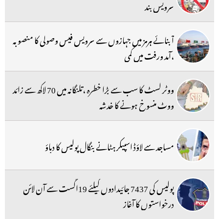
سرویس بند
آبنائے ہرمز میں جہازوں سے سرویس فیس وصولی کا منصوبہ
،آمد ورفت میں کمی
ووٹر لسٹ کا سب سے بڑا خطرہ ،تلنگانہ میں 70 لاکھ سے زائد
ووٹ منسوخ ہونے کا خدشہ
مساجد سے لاؤڈ اسپیکر ہٹانے بنگال پولیس کا دباؤ
پولیس کی 7437 جائیدادوں کیلئے 19اگست سے آن لائن
درخواستوں کا آغاز