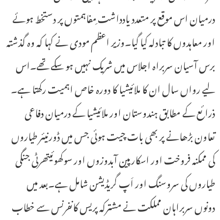
درمیان اس موقع پر متعدد یادداشت ِمفاہمتوں پر دستخط ہوئے
اور معاہدوں کا تبادلہ کیا گیا۔وزیر اعظم مودی نے کہا کہ وہ گذشتہ
برس آسیان سربراہ اجلاس میں شریک نہیں ہو سکے تھے۔اس
لیے رواں سال ان کا ملائیشیا کا دورہ خاص اہمیت رکھتا ہے۔
ذرائع کے مطابق ہندوستان اور ملائیشیا کے درمیان دفاعی
تعاون بڑھانے پر بھی بات چیت ہوئی جس میں ڈورنیئر طیاروں
کی ممکنہ فروخت اور اسکارپین آبدوزوں اور سوکھوئیتھرٹی جنگی
طیاروں کی سروسنگ اور اَپ گریڈیشن شامل ہے۔بعد میں
دونوں سربراہان مملکت نے مشترکہ پریس کانفرنس سے خطاب