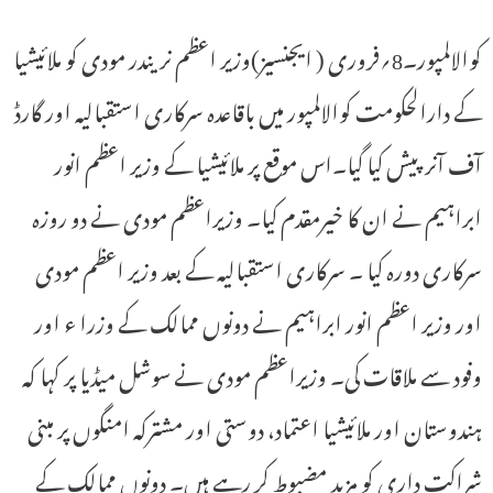
کوالالمپور۔8؍فروری ( ایجنسیز)وزیر اعظم نریندر مودی کو ملائیشیا
کے دارالحکومت کوالالمپور میں باقاعدہ سرکاری استقبالیہ اور گارڈ
آف آنر پیش کیا گیا۔اس موقع پر ملائیشیا کے وزیر اعظم انور
ابراہیم نے ان کا خیرمقدم کیا۔ وزیراعظم مودی نے دو روزہ
سرکاری دورہ کیا ۔ سرکاری استقبالیہ کے بعد وزیر اعظم مودی
اور وزیر اعظم انور ابراہیم نے دونوں ممالک کے وزرا ء اور
وفود سے ملاقات کی۔ وزیراعظم مودی نے سوشل میڈیا پر کہا کہ
ہندوستان اور ملائیشیا اعتماد، دوستی اور مشترکہ امنگوں پر مبنی
شراکت داری کو مزید مضبوط کر رہے ہیں۔ دونوں ممالک کے