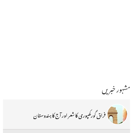
مشہور خبریں
فراق گورکھپوری کا شعر اور آج کا ہندوستان