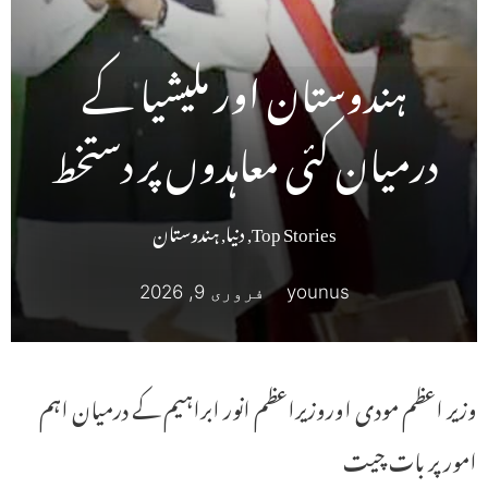
ہندوستان اور ملیشیا کے
درمیان کئی معاہدوں پر دستخط
Top Stories
,
دنیا
,
ہندوستان
younus
فروری 9, 2026
وزیر اعظم مودی اوروزیراعظم انور ابراہیم کے درمیان اہم
امور پر بات چیت