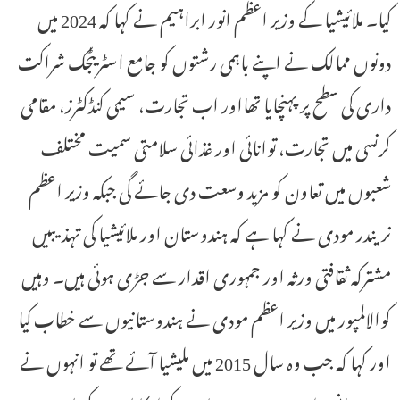
کیا۔ ملائیشیا کے وزیر اعظم انور ابراہیم نے کہا کہ 2024 میں
دونوں ممالک نے اپنے باہمی رشتوں کو جامع اسٹریٹجک شراکت
داری کی سطح پر پہنچایا تھااور اب تجارت، سیمی کنڈکٹرز، مقامی
کرنسی میں تجارت، توانائی اور غذائی سلامتی سمیت مختلف
شعبوں میں تعاون کو مزید وسعت دی جائے گی جبکہ وزیر اعظم
نریندر مودی نے کہا ہے کہ ہندوستان اور ملائیشیا کی تہذیبیں
مشترکہ ثقافتی ورثہ اور جمہوری اقدار سے جڑی ہوئی ہیں۔ وہیں
کوالالمپور میں وزیر اعظم مودی نے ہندوستانیوں سے خطاب کیا
اور کہا کہ جب وہ سال 2015 میں ملیشیا آئے تھے تو انہوں نے