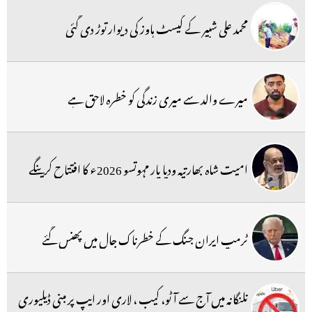
محمد علی شبیر کے گیسٹ ہاوز کی دیوار توڑ دی گئی
میرے والد سے میری زندگی کو خطرہ لاحق ہے
امیت شاہ بھارتیہ ودیا پار مہوتسو 2026ء کا افتتاح کرینگے
ٹرمپ ایران جنگ کے خطرناک جال میں پھنس گئے
تلنگانہ میں آج سے آٹو، کیب ، لاری اور ایپ پر مبنی ڈیلیوری