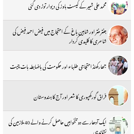
محمد علی شبیر کے گیسٹ ہاوز کی دیوار توڑ دی گئی
جنتر منتر اور شاہین باغ کے احتجاج میں فیض احمد فیض کی
شاعری کا کلیدی کردار
جھارکھنڈ احتجاجی طلباء اور حکومت کی باضابطہ بات چیت
فراق گورکھپوری کا شعر اور آج کا ہندوستان
ایک آدھار سے دو تنخواہیں حاصل کرنے والے 40 ملازمین کی
نشاندہی