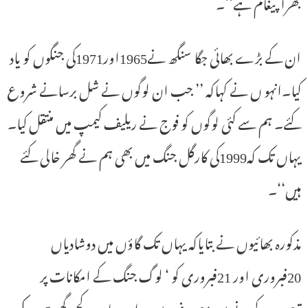
بھرا پیغام ہے‘‘۔
ان کے بڑے بھائی جگا سنگھ نے1965اور1971کی جنگوں کو یاد
کیا۔انہو ں نے کہاکہ ’’ جب ان لوگوں نے شل برسانے شروع
کئے۔ ہم سے کئی لوگوں کو فوج نے ریلیف کیمپ میں منتقل کیا۔
یہاں تک کہ1999کی کارگل جنگ میں بھی ہم نے گھر خالی کئے
ہیں‘‘۔
مذکورہ بھائیوں نے بتایاکہ یہاں تک گاؤں میں دوشادیاں
20فبروری اور 21فبروری کو ‘ لوگ جنگ کے امکانات پر
تبصرے کرنے میں مصروف ہیں۔ اور یہا ں پرکچھ گھر ہی پکے