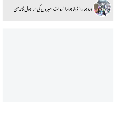
درد ہمارا ‘ ڈیٹا ہمارا ‘ دولت امیروں کی : راہول گاندھی