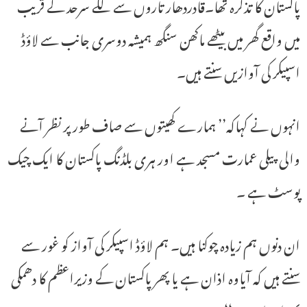
پاکستان کا تذکرہ تھا۔قادردھار تاروں سے لگے سرحد کے قریب
میں واقع گھر میں بیٹھے ماکھن سنگھ ہمیشہ دوسری جانب سے لاؤڈ
اسپیکر کی آوازیں سنتے ہیں۔
انہوں نے کہاکہ’’ ہمارے کھیتوں سے صاف طور پر نظر آنے
والی پیلی عمارت مسجد ہے اور ہری بلڈنگ پاکستان کا ایک چیک
پوسٹ ہے ۔
ان دنوں ہم زیادہ چوکنا ہیں۔ ہم لاؤڈ اسپیکر کی آواز کو غور سے
سنتے ہیں کہ آیاوہ اذان ہے یا پھر پاکستان کے وزیراعظم کا دھمکی