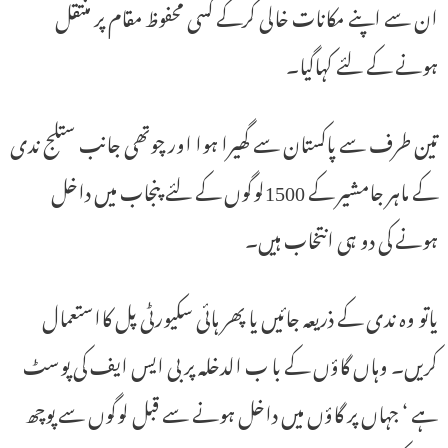
ان سے اپنے مکانات خالی کرکے کسی محفوظ مقام پر منتقل
ہونے کے لئے کہاگیا۔
تین طرف سے پاکستان سے گھیرا ہوا اور چوتھی جانب ستلج ندی
کے ماہر جامشیر کے 1500لوگوں کے لئے پنجاب میں داخل
ہونے کی دو ہی انتخاب ہیں۔
یاتو وہ ندی کے ذریعہ جائیں یا پھر ہائی سکیورٹی پل کااستعمال
کریں۔ وہاں گاؤں کے با ب الدخلہ پر بی ایس ایف کی پوسٹ
ہے ‘ جہاں پر گاؤں میں داخل ہونے سے قبل لوگوں سے پوچھ