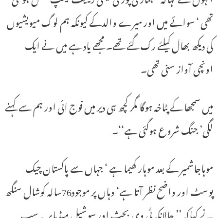
تھی ‘ سوائے میں اور میرے والدکے کیونکہ ہم لوگ میویشیوں
کی دیکھ بھال کیلئے رک گئے تھے۔ مجھے یاد ہے میں نے ایک
اونچی آواز سنی تھی۔
میں سمجھا کے پٹاخہ ہوگا مگر کچھ ہی دیر میں فوج ائی اور ہم سے کہنے
لگی’ جنگ شروع ہوگئی ہے‘‘۔
موہاجاشمیر کے بعد موہار کھیما ہے ‘ جہاں سے پاکستان چیک
پوسٹ اور واضح نظر آتا ہے‘ وہاں پر موجود76سالہ کوشال سنگھ
نے کہاکہ ’’ حالانکہ ٹی وی بحث اور سوشیل میڈیاپر یہ سب