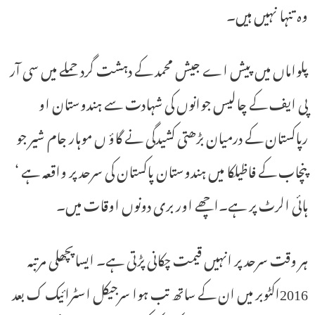
وہ تنہا نہیں ہیں۔
پلواماں میں پیش اے جیش محمد کے دہشت گرد حملے میں سی آر
پی ایف کے چالیس جوانوں کی شہادت سے ہندوستان او
رپاکستان کے درمیان بڑھتی کشیدگی نے گاؤ ں موہار جام شیر جو
پنچاب کے فاظیلکا میں ہندوستان پاکستان کی سرحد پر واقعہ ہے ‘
ہائی الرٹ پر ہے۔اچھے اور بری دونوں اوقات میں۔
ہر وقت سرحد پر انہیں قیمت چکانی پڑتی ہے۔ ایساپچھلی مرتبہ
2016اکٹوبر میں ان کے ساتھ تب ہوا سرجیکل اسٹرائیک ک بعد