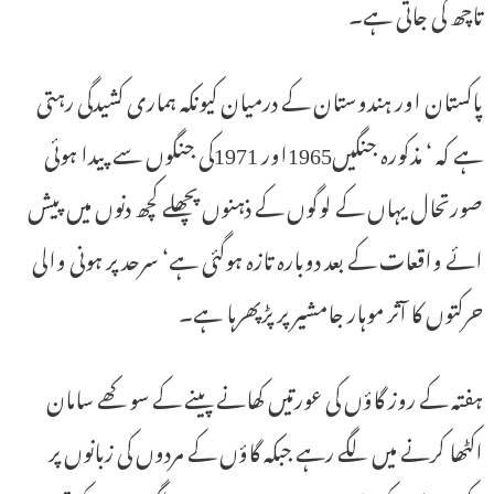
تاچھ کی جاتی ہے۔
پاکستان اور ہندوستان کے درمیان کیونکہ ہماری کشیدگی رہتی
ہے کہ ‘ مذکورہ جنگیں1965اور 1971کی جنگوں سے پیدا ہوئی
صورتحال یہاں کے لوگوں کے ذہنوں پچھلے کچھ دنوں میں پیش
ائے واقعات کے بعد دوبارہ تازہ ہوگئی ہے‘ سرحد پر ہونی والی
حرکتوں کا آثر موہار جامشیر پر پڑپھرہا ہے۔
ہفتہ کے روز گاؤں کی عورتیں کھانے پینے کے سوکھے سامان
اکٹھا کرنے میں لگے رہے جبکہ گاؤں کے مردوں کی زبانوں پر