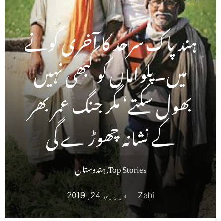
ہند پاک سرحد کا آخری کونے
میں۔پلواماں کو کبھی نہیں
بھول سکتے‘ مگر جنگ عمر بھر
کے نشانہ چھوڑ ے گی
Top Stories
,
ہندوستان
Zabi
فروری 24, 2019