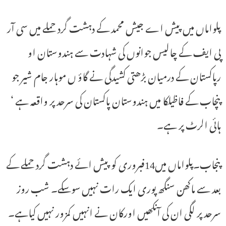
پلواماں میں پیش اے جیش محمد کے دہشت گرد حملے میں سی آر
پی ایف کے چالیس جوانوں کی شہادت سے ہندوستان او
رپاکستان کے درمیان بڑھتی کشیدگی نے گاؤ ں موہار جام شیر جو
پنچاب کے فاظیلکا میں ہندوستان پاکستان کی سرحد پر واقعہ ہے ‘
ہائی الرٹ پر ہے۔
پنجاب۔پلواماں میں14فبروری کو پیش ائے دہشت گرد حملے کے
بعد سے ماکھن سنگھ پوری ایک رات نہیں سوسکے۔ شب روز
سرحد پر لگی ان کی آنکھیں اورکان نے انہیں کمزور نہیں کیاہے۔