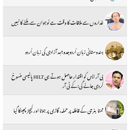
غداروں سے ملاقات کا وقت ہے نوجوان سے ملنے کا نہیں
ہندوستانی زبان اُردوجدوجہد آزادی کی زبان اُردو
بی آر ایس کو اقتدار حاصل ہوتے ہی HILT پالیسی منسوخ
کردی جائے گی:کے ٹی آر
ممتا بنرجی کے قافلہ پر حملہ، گاڑی پر جوتا اور کیچڑ پھینکا گیا