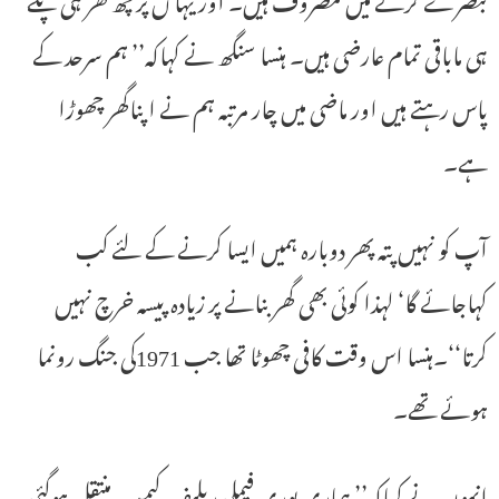
ہی ماباقی تمام عارضی ہیں۔ ہنسا سنگھ نے کہاکہ’’ ہم سرحد کے
پاس رہتے ہیں اور ماضی میں چار مرتبہ ہم نے اپناگھر چھوڑا
ہے۔
آپ کو نہیں پتہ پھر دوبارہ ہمیں ایسا کرنے کے لئے کب
کہاجائے گا‘ لہذا کوئی بھی گھر بنانے پر زیادہ پیسہ خرچ نہیں
کرتا‘‘۔ہنسا اس وقت کافی چھوٹا تھا جب 1971کی جنگ رونما
ہوئے تھے۔
انہوں نے کہاکہ’’ ہماری پوری فیملی ریلیف کیمپ منتقل ہوگئی