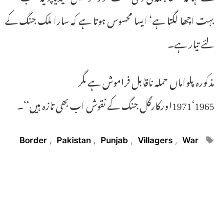
بہت اچھا لگتا ہے‘ ایسا محسوس ہوتا ہے کہ سارا ملک جنگ کے
لئے تیار ہے۔
مذکورہ پلواماں حملہ ناقابل فراموش ہے مگر
1965‘1971اورکارگل جنگ کے نقوش اب بھی تازہ ہیں‘‘۔
Tags
Border
,
Pakistan
,
Punjab
,
Villagers
,
War