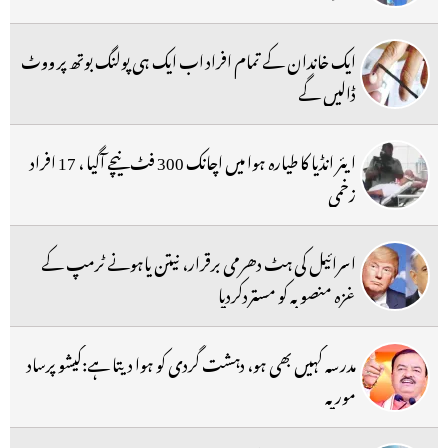
ایک خاندان کے تمام افراد اب ایک ہی پولنگ بوتھ پر ووٹ
ڈالیں گے
ایئر انڈیا کا طیارہ ہوا میں اچانک 300 فٹ نیچے آگیا ، 17 افراد
زخمی
اسرائیل کی ہٹ دھرمی برقرار، نیتن یاہونے ٹرمپ کے
غزہ منصوبہ کو مستردکردیا
مدرسہ کہیں بھی ہو، دہشت گردی کو ہوا دیتا ہے:کیشو پرساد
موریہ