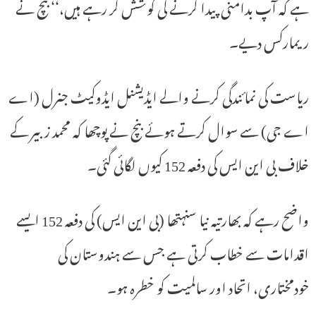
ہے کہ آپ بدامنی پیدا کرنے کی کوشش کر رہے ہیں،‘‘ بنچ نے
ریمارکس دیے۔
ریاست کی نمائندگی کرنے والے ایڈیشنل ایڈوکیٹ جنرل (اے
اے جی) سے سوال کرتے ہوئے بنچ نے پوچھا کہ محمد زبیر کے
خلاف بی این ایس کی دفعہ 152 کیوں لگائی گئی۔
واضح رہے کہ بھارتیہ نیا سنہتھا (بی این ایس) کی دفعہ 152 ایسے
اقدامات سے خطاب کرتی ہے جس سے ہندوستان کی
خودمختاری، اتحاد اور سالمیت کو خطرہ ہو۔