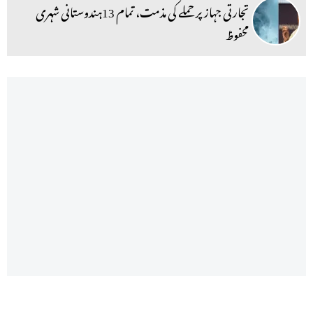
تجارتی جہاز پر حملے کی مذمت، تمام 13ہندوستانی شہری
محفوظ