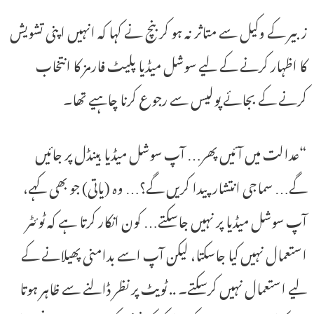
زبیر کے وکیل سے متاثر نہ ہو کر بنچ نے کہا کہ انہیں اپنی تشویش
کا اظہار کرنے کے لیے سوشل میڈیا پلیٹ فارمز کا انتخاب
کرنے کے بجائے پولیس سے رجوع کرنا چاہیے تھا۔
“عدالت میں آئیں پھر… آپ سوشل میڈیا ہینڈل پر جائیں
گے… سماجی انتشار پیدا کریں گے؟… وہ (یاتی) جو بھی کہے،
آپ سوشل میڈیا پر نہیں جاسکتے… کون انکار کرتا ہے کہ ٹوئٹر
استعمال نہیں کیا جاسکتا، لیکن آپ اسے بدامنی پھیلانے کے
لیے استعمال نہیں کرسکتے۔ .. ٹویٹ پر نظر ڈالنے سے ظاہر ہوتا