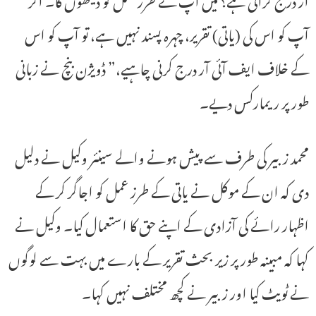
آپ کو اس کی (یاتی) تقریر، چہرہ پسند نہیں ہے، تو آپ کو اس
کے خلاف ایف آئی آر درج کرنی چاہیے،” ڈویژن بنچ نے زبانی
طور پر ریمارکس دیے۔
محمد زبیر کی طرف سے پیش ہونے والے سینئر وکیل نے دلیل
دی کہ ان کے موکل نے یاتی کے طرز عمل کو اجاگر کر کے
اظہار رائے کی آزادی کے اپنے حق کا استعمال کیا۔ وکیل نے
کہا کہ مبینہ طور پر زیر بحث تقریر کے بارے میں بہت سے لوگوں
نے ٹویٹ کیا اور زبیر نے کچھ مختلف نہیں کہا۔