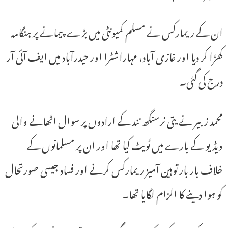
ان کے ریمارکس نے مسلم کمیونٹی میں بڑے پیمانے پر ہنگامہ
کھڑا کر دیا اور غازی آباد، مہاراشٹرا اور حیدرآباد میں ایف آئی آر
درج کی گئی۔
محمد زبیر نے یتی نرسنگھ نند کے ارادوں پر سوال اٹھانے والی
ویڈیو کے بارے میں ٹویٹ کیا تھا اور ان پر مسلمانوں کے
خلاف بار بار توہین آمیز ریمارکس کرنے اور فساد جیسی صورتحال
کو ہوا دینے کا الزام لگایا تھا۔