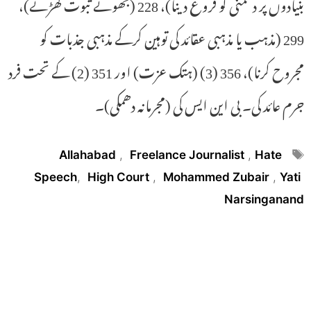
بنیادوں پر دشمنی کو فروغ دینا)، 228 (جھوٹے ثبوت گھڑنے)،
299 (مذہب یا مذہبی عقائد کی توہین کرکے مذہبی جذبات کو
مجروح کرنا)، 356 (3) (ہتک عزت) اور 351 (2) کے تحت فرد
جرم عائد کی۔ بی این ایس کی (مجرمانہ دھمکی)۔
Tags
Allahabad
,
Freelance Journalist
,
Hate
Speech
,
High Court
,
Mohammed Zubair
,
Yati
Narsinganand