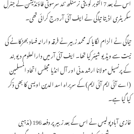
اس کے بعد 7 اکتوبر کو یتی نرسنگھ نند سرسوتی فاؤنڈیشن کے جنرل
سکریٹری اڈیتا تیاگی نے ایف آئی آر درج کرائی تھی۔
تیاگی نے الزام لگایا کہ محمد زبیر نے فرقہ وارانہ فساد بھڑکانے کی
نیت سے ویڈیو شیئر کیا تھا۔ ایف آئی آر میں دارالعلوم دیوبند
کے پرنسپل مولانا ارشد مدنی اور آل انڈیا مجلس اتحاد المسلمین
(اے آئی ایم آئی ایم) کے سربراہ اسد الدین اویسی کا بھی ذکر
کیا گیا ہے۔
غازی آباد پولیس نے اس کے بعد زبیر پر دفعہ 196 (مذہبی