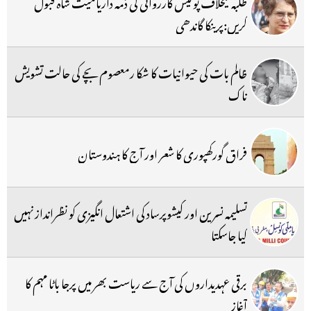
طلبہ کیخلاف پولیس کارروائی کی ذمہ داریامیت شاہ قبول
کریں:پرینکا گاندھی
ظالم بات کی حیوانیات کا شکا رمعصوم بچے کی حالت تشویش
ناک
فراق گورکھپوری کا شعر اور آج کا ہندوستان
تسلیمہ نسرین اور کیشوپرساد کی اشتعال انگیزی کو نظرانداز نہیں
کیا جاسکتا
برقی عہدیداروں کی آج سے ریاست بھر میں پرجا باٹا مہم کا
آغاز