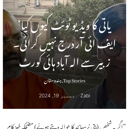
یاتی کا ویڈیو ٹوئٹ کیوں کیا‘
ایف ائی آر درج نہیں کرائی۔
زبیر سے الہ آباد ہائی کورٹ
Top Stories
,
ہندوستان
Zabi
دسمبر 19, 2024
“اگر یہ شخص (یتی نرسہانند کا حوالہ دیتے ہوئے) مضحکہ خیز کام