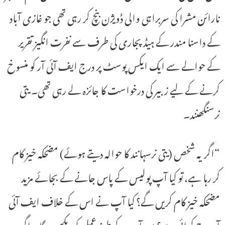
نارائن مشرا کی سربراہی والی ڈویژن بنچ کر رہی تھی جو غازی آباد
کے داسنا مندر کے ہیڈ پجاری کی طرف سے نفرت انگیز تقریر
کے حوالے سے ایک ایکس پوسٹ پر درج ایف آئی آر کو منسوخ
کرنے کے لیے زبیر کی درخواست کا جائزہ لے رہی تھی۔ یتی
نرسنگھنند۔
“اگر یہ شخص (یتی نرسہانند کا حوالہ دیتے ہوئے) مضحکہ خیز کام
کر رہا ہے، تو کیا آپ پولیس کے پاس جانے کے بجائے مزید
مضحکہ خیز کام کریں گے؟ کیا آپ نے اس کے خلاف ایف آئی
آر درج کرائی ہے؟ میں آپ کے طرز عمل کو دیکھوں گا۔ اگر