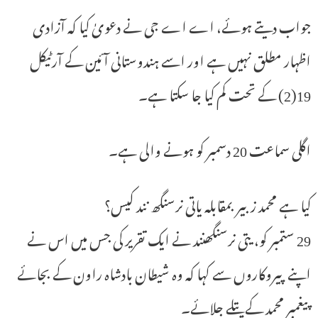
جواب دیتے ہوئے، اے اے جی نے دعویٰ کیا کہ آزادی
اظہار مطلق نہیں ہے اور اسے ہندوستانی آئین کے آرٹیکل
19(2) کے تحت کم کیا جا سکتا ہے۔
اگلی سماعت 20 دسمبر کو ہونے والی ہے۔
کیا ہے محمد زبیر بمقابلہ یاتی نرسنگھ نند کیس؟
29 ستمبر کو، یتی نرسنگھنند نے ایک تقریر کی جس میں اس نے
اپنے پیروکاروں سے کہا کہ وہ شیطان بادشاہ راون کے بجائے
پیغمبر محمد کے پتلے جلائے۔