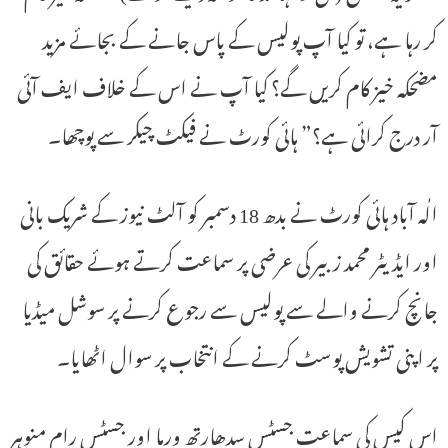
کر رہا ہے، تو کیا آپ پولیس کے پاس جانے کے بجائے مزید
مضحکہ خیز کام کریں گے؟ کیا آپ نے اس کے خلاف ایف آئی
آر درج کرائی ہے؟” ہائی کورٹ نے فیکٹ چیکر سے پوچھا۔
الٰہ آباد ہائی کورٹ نے بدھ 18 دسمبر کو آلٹ نیوز کے شریک بانی
اور ایڈیٹر محمد زبیر کی عرضی پر سماعت کرتے ہوئے حقائق کی
جانچ کرنے والے سے پولیس سے رجوع کرنے پر سوشل میڈیا
پر اپنی تشویش پوسٹ کرنے کے انتخاب پر سوال اٹھایا۔
اس کیس کی سماعت جسٹس سدھارتھ ورما اور جسٹس رام منوہر