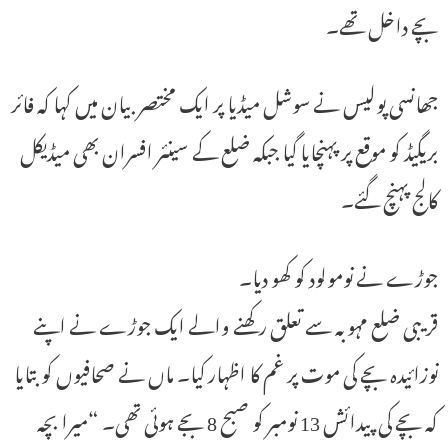
بچے داخل تھے۔
جھانسی پولیس نے سوشل میڈیا پر ایک مختصر بیان میں کہا کہ فائر
بریگیڈ کو موقع پر پہنچایا گیا جبکہ ضلع کے سینئر افسران بھی میڈیکل
کالج پہنچ گئے۔
جوڑے نے نومولود کو کھو دیا۔
قریبی ضلع مہوبہ سے تعلق رکھنے والے ایک جوڑے نے اپنے
نوزائیدہ بچے کی موت پر غم کا اظہار کیا۔ ماں نے صحافیوں کو بتایا
کہ بچے کی پیدائش 13 نومبر کو صبح 8 بجے ہوئی تھی۔ “میرا بچہ