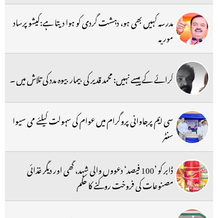
مدرسہ کہیں بھی ہو، دہشت گردی کو ہوا دیتا ہے:کیشو پرساد
موریہ
کرائے کے پیسے نہیں: محمد قدیر کی بیمار بیوہ مدد کی تلاش میں ۔
سی ایم پرجاوانی پروگرام میں عوام کی سہولت کیلئے می سیوا
سنٹر
ڈابر کو ’100 فیصد‘ دعووں والی شہد، گھی اور دیگر غذائی
مصنوعات کی فروخت روکنے کا حکم