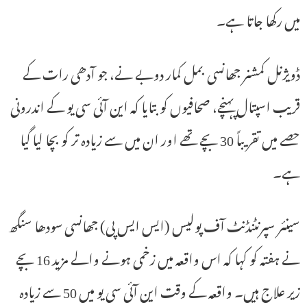
میں رکھا جاتا ہے۔
ڈویژنل کمشنر جھانسی بمل کمار دوبے نے، جو آدھی رات کے
قریب اسپتال پہنچے، صحافیوں کو بتایا کہ این آئی سی یو کے اندرونی
حصے میں تقریباً 30 بچے تھے اور ان میں سے زیادہ تر کو بچا لیا گیا
ہے۔
سینئر سپرنٹنڈنٹ آف پولیس (ایس ایس پی) جھانسی سودھا سنگھ
نے ہفتہ کو کہا کہ اس واقعہ میں زخمی ہونے والے مزید 16 بچے
زیر علاج ہیں۔ واقعہ کے وقت این آئی سی یو میں 50 سے زیادہ