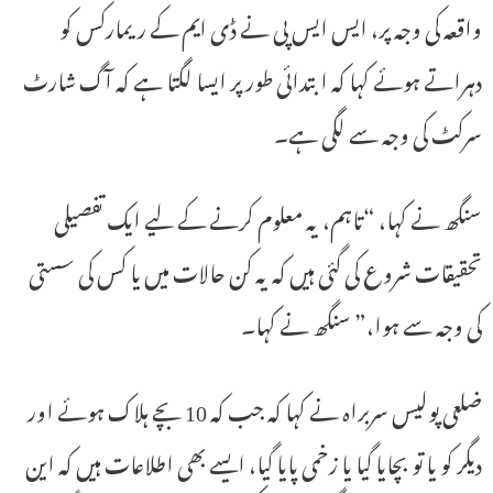
واقعہ کی وجہ پر، ایس ایس پی نے ڈی ایم کے ریمارکس کو
دہراتے ہوئے کہا کہ ابتدائی طور پر ایسا لگتا ہے کہ آگ شارٹ
سرکٹ کی وجہ سے لگی ہے۔
سنگھ نے کہا، “تاہم، یہ معلوم کرنے کے لیے ایک تفصیلی
تحقیقات شروع کی گئی ہیں کہ یہ کن حالات میں یا کس کی سستی
کی وجہ سے ہوا،” سنگھ نے کہا۔
ضلعی پولیس سربراہ نے کہا کہ جب کہ 10 بچے ہلاک ہوئے اور
دیگر کو یا تو بچایا گیا یا زخمی پایا گیا، ایسے بھی اطلاعات ہیں کہ این