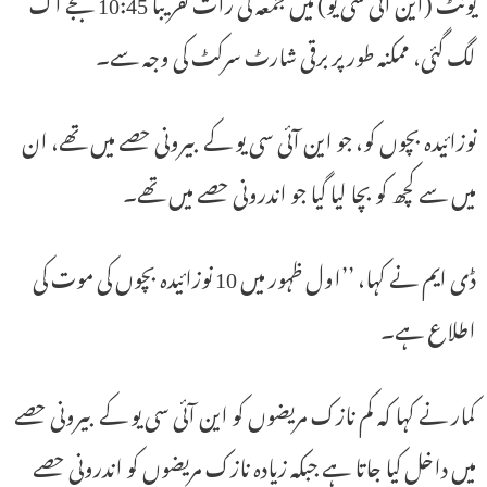
یونٹ (این آئی سی یو) میں جمعہ کی رات تقریباً 10:45 بجے آگ
لگ گئی، ممکنہ طور پر برقی شارٹ سرکٹ کی وجہ سے۔
نوزائیدہ بچوں کو، جو این آئی سی یو کے بیرونی حصے میں تھے، ان
میں سے کچھ کو بچا لیا گیا جو اندرونی حصے میں تھے۔
ڈی ایم نے کہا، ’’اول ظہور میں 10 نوزائیدہ بچوں کی موت کی
اطلاع ہے۔
کمار نے کہا کہ کم نازک مریضوں کو این آئی سی یو کے بیرونی حصے
میں داخل کیا جاتا ہے جبکہ زیادہ نازک مریضوں کو اندرونی حصے