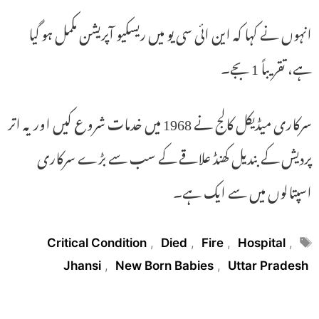
انہوں نے کہا کہ این ائی سی یو میں ریسکیو آپریشن مکمل ہو گیا
ہے، تقریباً 1 بجے۔
سرکاری میڈیکل کالج نے 1968 میں خدمات شروع کیں اور یہ اتر
پردیش کے بندیل کھنڈ علاقے کے سب سے بڑے سرکاری
اسپتالوں میں سے ایک ہے۔
Tags
Critical Condition
,
Died
,
Fire
,
Hospital
,
Jhansi
,
New Born Babies
,
Uttar Pradesh