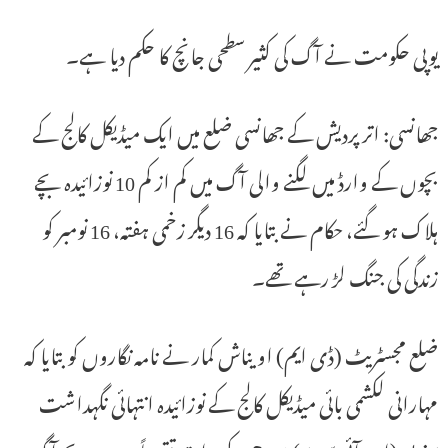
یوپی حکومت نے آگ کی کثیر سطحی جانچ کا حکم دیا ہے۔
جھانسی: اتر پردیش کے جھانسی ضلع میں ایک میڈیکل کالج کے
بچوں کے وارڈ میں لگنے والی آگ میں کم از کم 10 نوزائیدہ بچے
ہلاک ہو گئے، حکام نے بتایا کہ 16 دیگر زخمی ہفتہ، 16 نومبر کو
زندگی کی جنگ لڑ رہے تھے۔
ضلع مجسٹریٹ (ڈی ایم) اویناش کمار نے نامہ نگاروں کو بتایا کہ
مہارانی لکشمی بائی میڈیکل کالج کے نوزائیدہ انتہائی نگہداشت