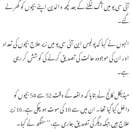
آئی سی یو میں آگ لگنے کے بعد کچھ والدین اپنے بچوں کو گھر لے
گئے۔
انہوں نے کہا کہ پولیس این آئی سی یو میں زیر علاج بچوں کی تعداد
اور ان کی موجودہ حالت کی تصدیق کرنے کی کوشش کر رہی
ہے۔
میڈیکل کالج نے بتایا کہ واقعہ کے وقت 52 سے 54 بچوں کو
داخل کیا گیا تھا۔ ان میں سے 10 کی موت ہو چکی ہے، 16 زیر
علاج ہیں جبکہ دیگر کی تصدیق جاری ہے،‘‘ سنگھ نے کہا۔