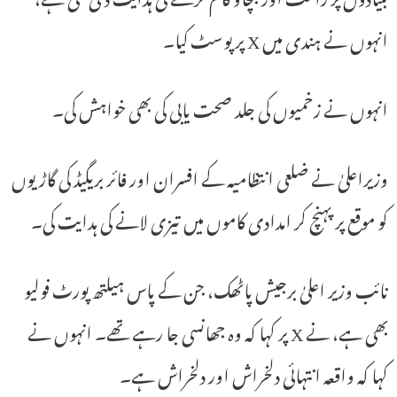
انہوں نے ہندی میں X پر پوسٹ کیا۔
انہوں نے زخمیوں کی جلد صحت یابی کی بھی خواہش کی۔
وزیراعلیٰ نے ضلعی انتظامیہ کے افسران اور فائر بریگیڈ کی گاڑیوں
کو موقع پر پہنچ کر امدادی کاموں میں تیزی لانے کی ہدایت کی۔
نائب وزیر اعلیٰ برجیش پاٹھک، جن کے پاس ہیلتھ پورٹ فولیو
بھی ہے، نے X پر کہا کہ وہ جھانسی جا رہے تھے۔ انہوں نے
کہا کہ واقعہ انتہائی دلخراش اور دلخراش ہے۔