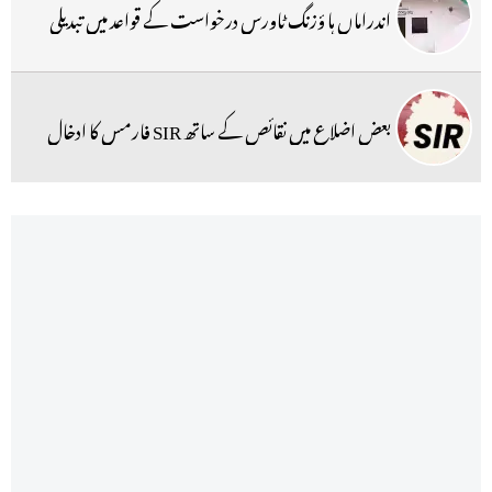
اندراماں ہا ؤزنگ ٹاورس درخواست کے قواعد میں تبدیلی
بعض اضلاع میں نقائص کے ساتھ SIR فارمس کا ادخال