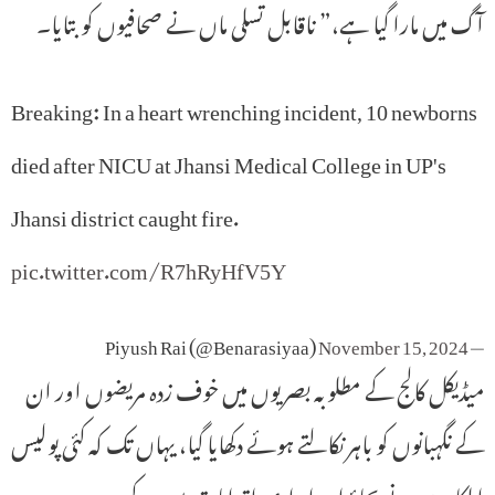
آگ میں مارا گیا ہے،” ناقابل تسلی ماں نے صحافیوں کو بتایا۔
Breaking: In a heart wrenching incident, 10 newborns
died after NICU at Jhansi Medical College in UP's
Jhansi district caught fire.
pic.twitter.com/R7hRyHfV5Y
November 15, 2024
— Piyush Rai (@Benarasiyaa)
میڈیکل کالج کے مطلوبہ بصریوں میں خوف زدہ مریضوں اور ان
کے نگہبانوں کو باہر نکالتے ہوئے دکھایا گیا، یہاں تک کہ کئی پولیس
اہلکاروں نے بچاؤ اور امدادی اقدامات میں مدد کی۔