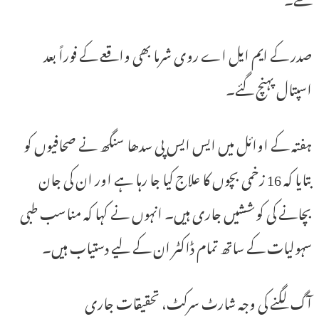
صدر کے ایم ایل اے روی شرما بھی واقعے کے فوراً بعد
اسپتال پہنچ گئے۔
ہفتہ کے اوائل میں ایس ایس پی سدھا سنگھ نے صحافیوں کو
بتایا کہ 16 زخمی بچوں کا علاج کیا جا رہا ہے اور ان کی جان
بچانے کی کوششیں جاری ہیں۔ انہوں نے کہا کہ مناسب طبی
سہولیات کے ساتھ تمام ڈاکٹر ان کے لیے دستیاب ہیں۔
آگ لگنے کی وجہ شارٹ سرکٹ، تحقیقات جاری