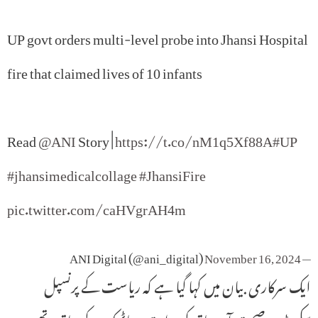
UP govt orders multi-level probe into Jhansi Hospital
fire that claimed lives of 10 infants
Read
@ANI
Story |
https://t.co/nM1q5Xf88A
#UP
#jhansimedicalcollage
#JhansiFire
pic.twitter.com/caHVgrAH4m
November 16, 2024
— ANI Digital (@ani_digital)
ایک سرکاری بیان میں کہا گیا ہے کہ ریاست کے پرنسپل