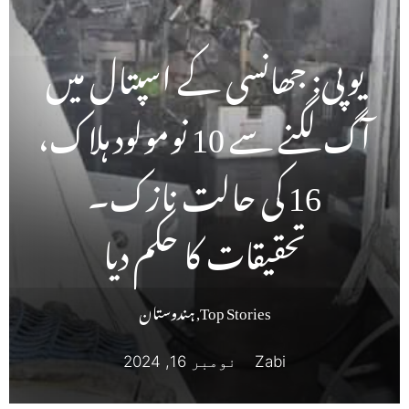
یوپی: جھانسی کے اسپتال میں
آگ لگنے سے 10 نومولود ہلاک،
16 کی حالت نازک۔
تحقیقات کا حکم دیا
Top Stories
,
ہندوستان
Zabi
نومبر 16, 2024