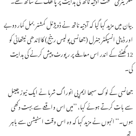
سکریٹری صحت آدتیہ ناتھ کی ہدایت پر پاٹھک کے ساتھ تھے۔
بیان میں مزید کہا گیا کہ آدتیہ ناتھ نے ڈویژنل کمشنر بمل کمار دوبے
اور ڈپٹی انسپکٹر جنرل (جھانسی پولیس رینج) کالاندھی نیتھانی کو
12 گھنٹے کے اندر اس معاملے پر رپورٹ پیش کرنے کی ہدایت
کی۔
جھانسی کے لوک سبھا ایم پی انوراگ شرما نے ایک نیوز چینل
سے بات کرتے ہوئے کہا، ’’میں اس واقعے سے بہت دکھی
ہوں۔‘‘ انہوں نے مزید کہا کہ وہ اس وقت اسٹیشن سے باہر
تھے۔