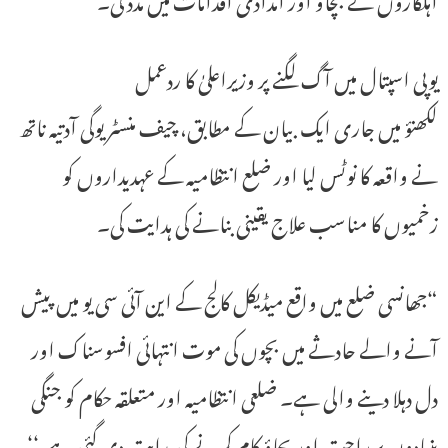
یوپی اسپتال میں آگ لگنے پر وزیراعلیٰ کا ردعمل
لکھنؤ میں جاری ایک بیان کے مطابق، چیف منسٹر یوگی آدتیہ ناتھ
نے واقعہ کا نوٹس لیا اور ضلع انتظامیہ کے عہدیداروں کو
زخمیوں کا مناسب علاج یقینی بنانے کی ہدایت کی۔
“جھانسی ضلع میں واقع میڈیکل کالج کے این آئی سی یو میں پیش
آنے والے حادثے میں بچوں کی موت انتہائی افسوسناک اور
دل دہلا دینے والی ہے۔ ضلعی انتظامیہ اور متعلقہ حکام کو جنگی
بنیادوں پر راحت اور بچاؤ کام کرنے کی ہدایت دی گئی ہے،‘‘