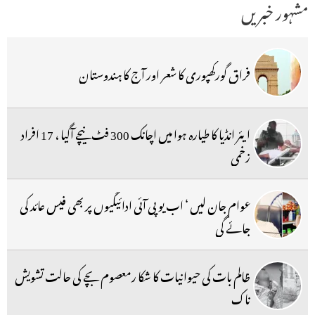
مشہور خبریں
فراق گورکھپوری کا شعر اور آج کا ہندوستان
ایئر انڈیا کا طیارہ ہوا میں اچانک 300 فٹ نیچے آگیا ، 17 افراد
زخمی
عوام جان لیں ‘ اب یو پی آئی ادائیگیوں پر بھی فیس عائد کی
جائے گی
ظالم بات کی حیوانیات کا شکا رمعصوم بچے کی حالت تشویش
ناک