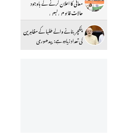
معافی کا اعلان کرنے کے باوجود
حالات قابو میں نہیں
پنکچر بنانے والے طلبا کے مظاہرین
کی تعداد زیادہ ہے: بیدھوری