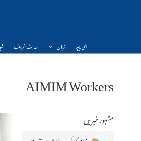
Ski
t
conten
ای پیپر
زبان
حدیث شریف
شہر
AIMIM Workers
مشہور خبریں