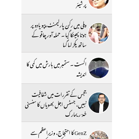
پر شیئر
دہلی میں رکن پارلیمنٹ پپو یادو پر
جوتا پھینکا گیا ۔ حملہ آور چاقو کے
ساتھ پکڑ لیا گیا
اگست ۔ ستمبر میں بارش میں کمی کا
اندیشہ
ججس کے تقررات میں شفافیت
نہیں، جسٹس اجل بھویاں کا سنسنی
خیز ریمارک
GenZ کا احتجاج، وزیراعظم سے