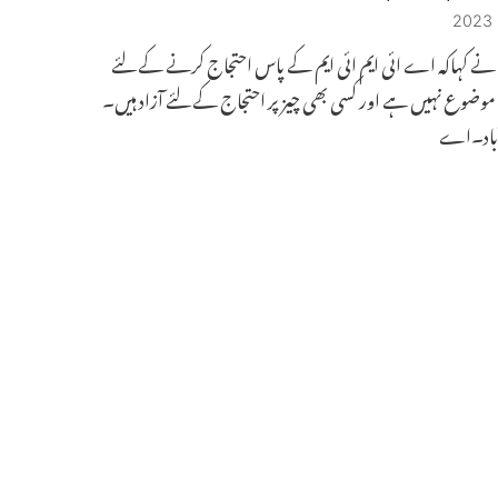
نے کہاکہ اے ائی ایم ائی ایم کے پاس احتجاج کرنے کے لئے
 موضوع نہیں ہے اور کسی بھی چیز پر احتجاج کے لئے آزاد ہیں۔
آباد۔اے