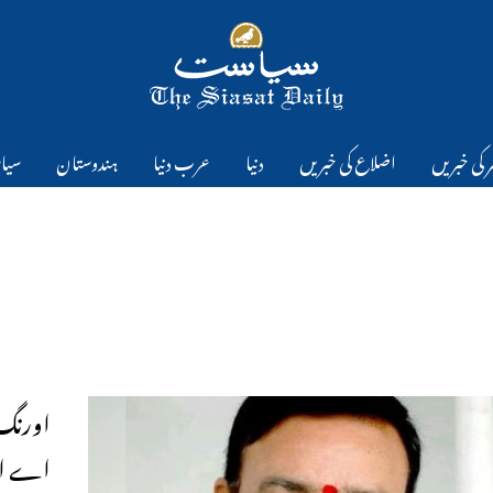
 کی خبریں
اضلاع کی خبریں
دنیا
عرب دنیا
ہندوستان
سیا
اورنگ آ
اے ائی