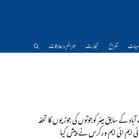
سیات
تفریح
تجارت
جرائم و حادثات
باد کے سابق میئر کوجوتوں کی جوڑیوں کا تحفہ
 ایم ائی ایم ورکرس نے پیش کیا