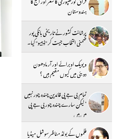
فراق گورکھپوری کا شعر اور آج کا
ہندوستان
پرشانت کشور نے تاریخی بانکی پور
ضمنی انتخاب جیت کر ''ڈیبیو'' کیا۔
ویویک اوبرائے اور آر مادھون
دوبئی میں کیوں مقیم ہیں ؟
تمام بی جے پی قائدین چندہ چور نہیں
‘ لیکن سارے چندہ چور بی جے پی
میں ہیں
فلموں کے بولڈ مناظر سوشل میڈیا