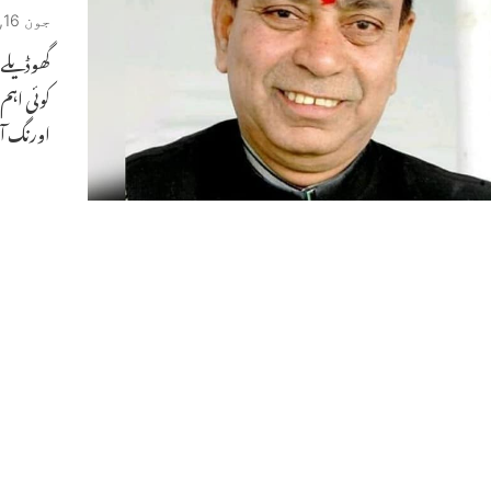
جون 16, 2023
گھوڈیلے 
کوئی اہم
اورنگ 