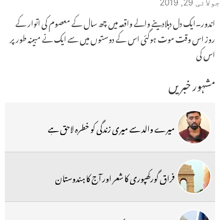
جولائی 29, 2019
اندور۔ایک دل دہلادینے والے واقعہ میں چھ سال کے معصوم کی اتوار کے
روز اس وقت موت ہوگئی اس کے دوستوں میں سے ایک نے مبینہ طور پر
اس کی
مشہور خبریں
میرے والد سے میری زندگی کو خطرہ لاحق ہے
فراق گورکھپوری کا شعر اور آج کا ہندوستان