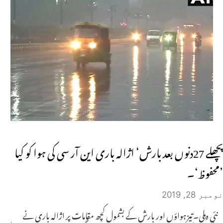
پچھلے 27دنوں بعد بارش‘ اژالہ باری این آر سی کی ہوا کو کیا
’محفوظ‘۔
نومبر 28, 2019
نئی دہلی۔تیزہواؤں اور بارش کے بشمول کچھ مقامات پر اژالہ باری نے