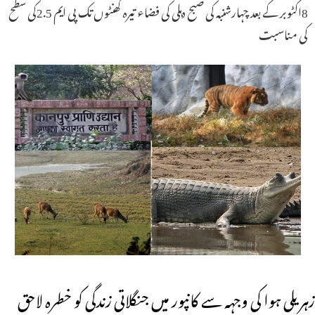
8اکٹوبر کے بعد چہارشنبہ کی صبح دہلی کی فضاء تیرہ گھنٹوں تک پی ایم 2.5کی سطح
کی مناسبت
زہریلی ہوا کی وجہہ سے کانپور میں جنگلاتی زندگی کو خطرہ لاحق