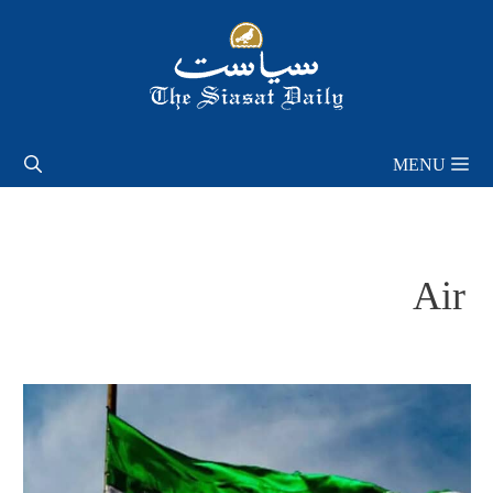
Skip
to
content
MENU
Air