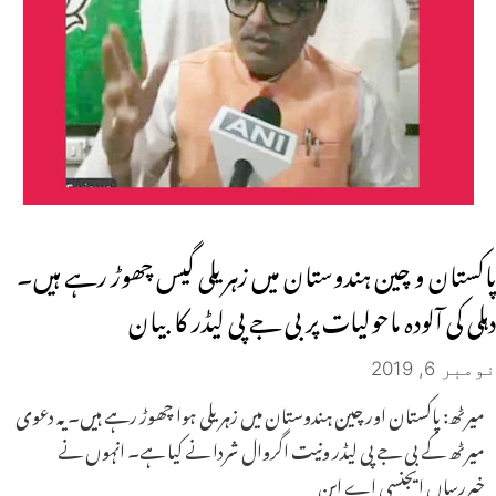
پاکستان و چین ہندوستان میں زہریلی گیس چھوڑ رہے ہیں۔
دہلی کی آلودہ ماحولیات پر بی جے پی لیڈر کا بیان
نومبر 6, 2019
میرٹھ: پاکستان اور چین ہندوستان میں زہریلی ہوا چھوڑ رہے ہیں۔یہ دعوی
میرٹھ کے بی جے پی لیڈر ونیت اگروال شردا نے کیا ہے۔ انہوں نے
خبررساں ایجنسی اے این