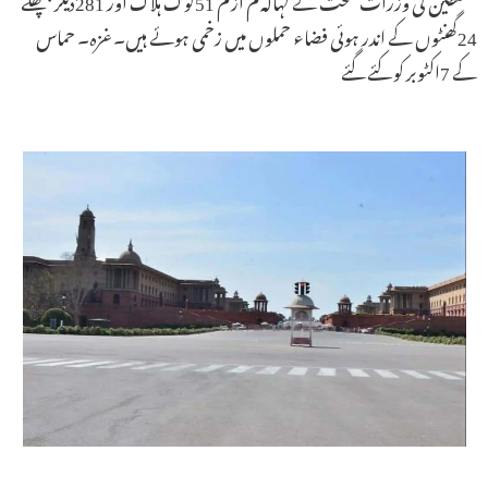
24گھنٹوں کے اندر ہوئی فضاء حملوں میں زخمی ہوئے ہیں۔غزہ۔ حماس
کے 7اکٹوبر کو کئے گئے