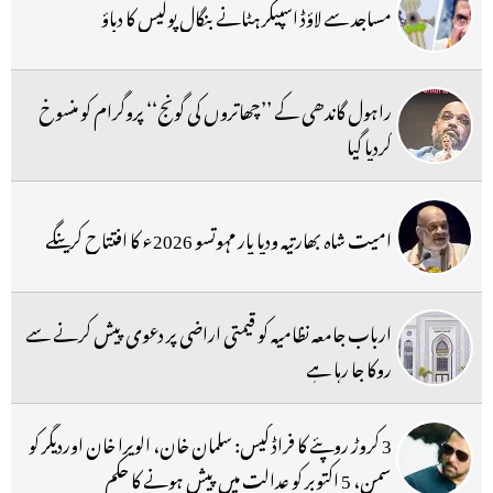
مساجد سے لاؤڈ اسپیکر ہٹانے بنگال پولیس کا دباؤ
راہول گاندھی کے ’’چھاتروں کی گونج‘‘ پروگرام کو منسوخ
کردیا گیا
امیت شاہ بھارتیہ ودیا پار مہوتسو 2026ء کا افتتاح کرینگے
ارباب جامعہ نظامیہ کو قیمتی اراضی پر دعوی پیش کرنے سے
روکا جا رہا ہے
3 کروڑ روپئے کا فراڈ کیس: سلمان خان، الویرا خان اوردیگر کو
سمن، 5 اکتوبر کو عدالت میں پیش ہونے کا حکم