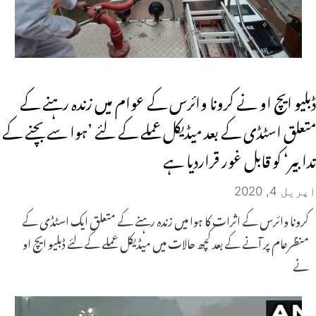
ڈبلیو ایچ او نے کرونا وائرس کے عوام میں زندہ رہنے کے
متعلق اسٹڈی کے بعد میڈیکل عملے کے لئے ’ہوا سے بچنے کے
تدابیر‘ کو قابل غور قراردیا ہے
اپریل 4, 2020
کرونا وائرس کے اثرات کا ہوا میں زندہ رہنے کے متعلق ایک اسٹڈی کے
منظرعام پر آنے کے بعد کچھ حالات میں میڈیکل عملے کے لئے ڈبلیو ایچ او
نے