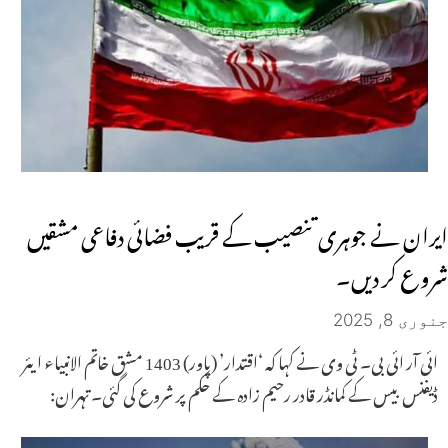
ایران نے جوہری تنصیب کے قریب فضائی دفاعی مشقیں
شروع کر دیں۔
جنوری 8, 2025
ائی آر ائی بی۔ ٹی وی نے کہا کہ ‘اقتدار’ (پاور) 1403 مشق خاتم الانبیاء ایئر
ڈیفنس بیس کے کمانڈر قادر رحیم زادہ کے حکم پر شروع کی گئی۔ تہران: