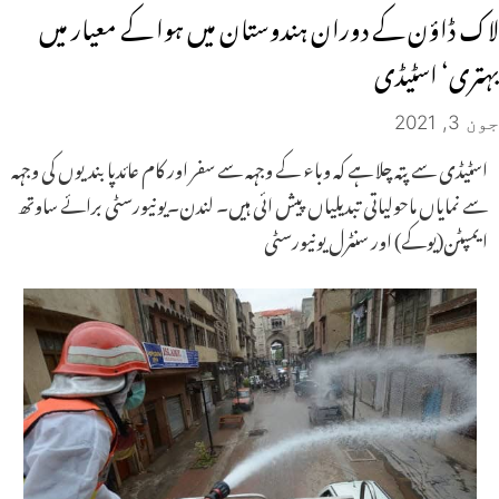
لاک ڈاؤن کے دوران ہندوستان میں ہوا کے معیار میں
بہتری‘ اسٹیڈی
جون 3, 2021
اسٹیڈی سے پتہ چلا ہے کہ وباء کے وجہہ سے سفر اور کام عائدپابندیوں کی وجہہ
سے نمایاں ماحولیاتی تبدیلیاں پیش ائی ہیں۔ لندن۔یونیورسٹی برائے ساوتھ
ایمپٹن(یوکے) اور سنٹرل یونیورسٹی