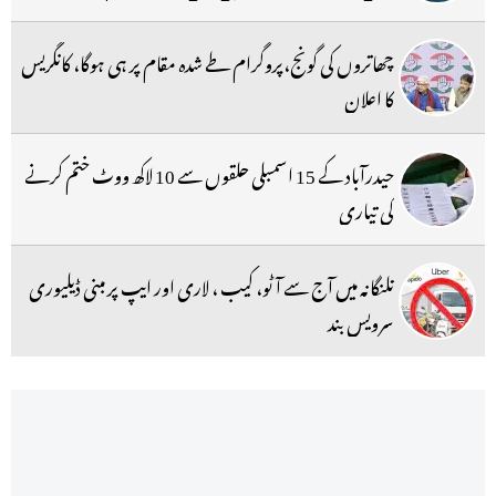
چھاتروں کی گونج،پروگرام طے شدہ مقام پر ہی ہوگا، کانگریس
کا اعلان
حیدرآباد کے 15 اسمبلی حلقوں سے 10 لاکھ ووٹ ختم کرنے
کی تیاری
تلنگانہ میں آج سے آٹو، کیب ، لاری اور ایپ پر مبنی ڈیلیوری
سرویس بند