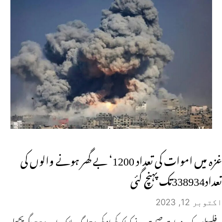
غزہ میں اموات کی تعداد 1200‘ بے گھر ہونے والوں کی
تعداد338934تک پہنچ گئی
اکتوبر 12, 2023
فلسطین کی وزرات صحت نے کہاکہ کم از کم 51لوگ ہلاک اور 281دیگر پچھلے