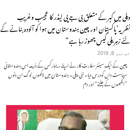
دہلی میں کہر کے متعلق بی جے پی لیڈر کا عجیب وغریب
نظریہ’پاکستان اور چین ہندوستان میں ہوا کو آلودہ بنانے کے
لئے زہریلی گیس چھوڑ رہا ہے“
نومبر 8, 2019
چین کے ایک سینئر سفارت کار نے اپنے ریمارکس کے ذریعہ اس ہندوستانی
سیاست داں کودرس دیا۔ نئی دہلی۔ ہندوستان میں لاکھوں لوگ ان دنوں
”انکھوں کے جلنے“ اور دم