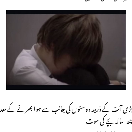
بڑی آنت کے ذریعہ دوستوں کی جانب سے ہوا بھرنے کے بعد
چھ سالہ بچے کی موت