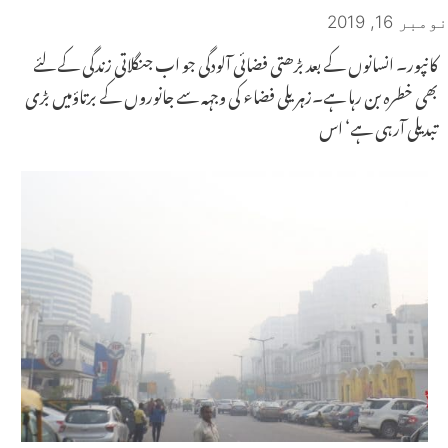
نومبر 16, 2019
کانپور۔ انسانوں کے بعد بڑھتی فضائی آلودگی جو اب جنگلاتی زندگی کے لئے
بھی خطرہ بن رہا ہے۔زہریلی فضاء کی وجہہ سے جانوروں کے برتاؤمیں بڑی
تبدیلی آرہی ہے‘ اس