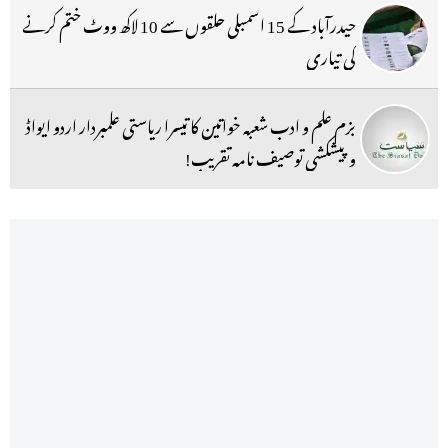
حیدرآباد کے 15 اسمبلی حلقوں سے 10 لاکھ ووٹ ختم کرنے
کی تیاری
بزم علم و ادب شعبہ خواتین کا تیسرا ریاستی علمبردار اردو ایواڈ
و پیشکشی توصیف نامہ تقریب!