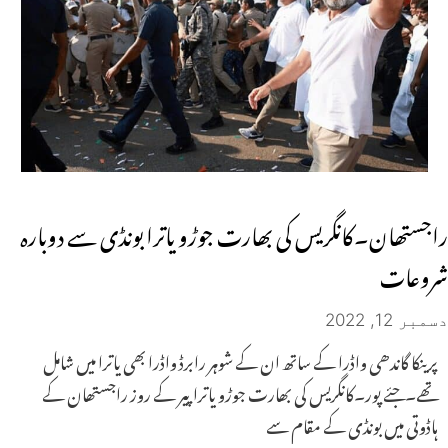
راجستھان۔کانگریس کی بھارت جوڑو یاترا بونڈی سے دوبارہ
شروعات
دسمبر 12, 2022
پرینکا گاندھی واڈرا کے ساتھ ان کے شوہر رابرڈ واڈرا بھی یاترا میں شامل
تھے۔جئے پور۔کانگریس کی بھارت جوڑو یاتراپیر کے روز راجستھان کے
ہاڈوتی میں بونڈی کے مقام سے