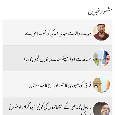
مشہور خبریں
میرے والد سے میری زندگی کو خطرہ لاحق ہے
مساجد سے لاؤڈ اسپیکر ہٹانے بنگال پولیس کا دباؤ
فراق گورکھپوری کا شعر اور آج کا ہندوستان
راہول گاندھی کے ’’چھاتروں کی گونج‘‘ پروگرام کو منسوخ
کردیا گیا