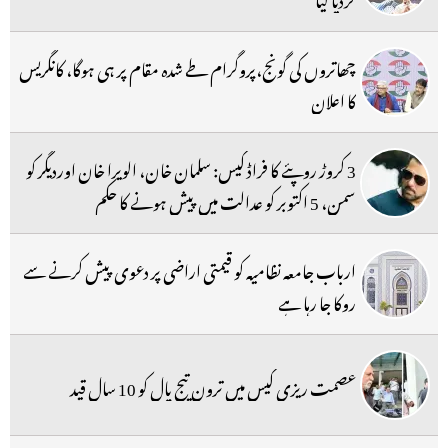
چھاتروں کی گونج،پروگرام طے شدہ مقام پر ہی ہوگا، کانگریس
کا اعلان
3 کروڑ روپئے کا فراڈ کیس: سلمان خان، الویرا خان اوردیگر کو
سمن، 5 اکتوبر کو عدالت میں پیش ہونے کا حکم
ارباب جامعہ نظامیہ کو قیمتی اراضی پر دعوی پیش کرنے سے
روکا جا رہا ہے
عصمت ریزی کیس میں ترون تیج پال کو 10 سال قید