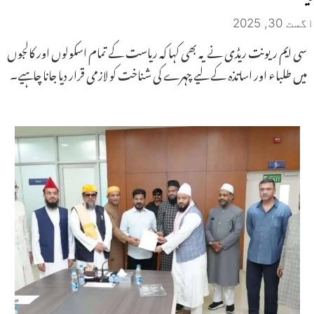
اگست 30, 2025
سی ایم ریونت ریڈی نے یہ بھی کہا کہ ریاست کے تمام اسکولوں اور کالجوں
میں طلباء اور اساتذہ کے لیے چہرے کی شناخت کو لازمی قرار دیا جانا چاہیے۔