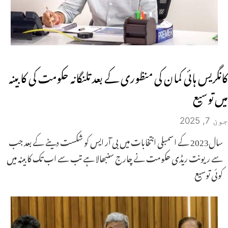
کانگریس ہائی کمان کی منظوری کے بعد تلنگانہ حکومت کی کابینہ
میں توسیع
جون 7, 2025
سال2023 کے اسمبلی انتخابات میں بی آر ایس کو شکست دینے کے بعد جب
سے ریونت ریڈی حکومت نے چارج سنبھالا ہے تب سے اب تک کابینہ میں
کوئی توسیع