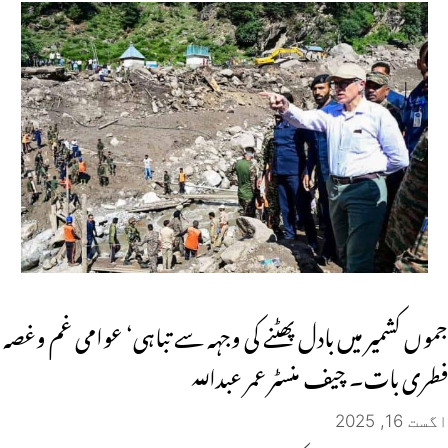
جموں کشمیر میں بادل پھٹنے کی وجہہ سے تباہی‘ عوامی غم وغصہ
فطری بات۔ چیف منسٹر عمر عبداللہ
اگست 16, 2025