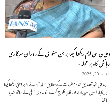
دہلی کی سی ایم ریکھا گپتا پر جن سنوائی کے دوران سرکاری
رہائش گاہ پر حملہ ۔
اگست 20, 2025
ابتدائی غیر تصدیق شدہ معلومات کے مطابق حملہ آور نے وزیر اعلیٰ ریکھا گپتا
پر چلایا، انہیں تھپڑ مارا، اور گالی گلوچ کرنے لگا۔ وزیر اعلیٰ کے ساتھ شدید
ہاتھا