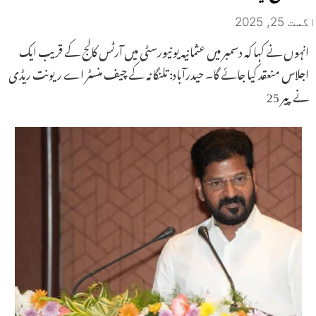
اگست 25, 2025
انہوں نے کہا کہ دسمبر میں عثمانیہ یونیورسٹی میں آرٹس کالج کے قریب ایک
اجلاس منعقد کیا جائے گا۔ حیدرآباد: تلنگانہ کے چیف منسٹر اے ریونت ریڈی
نے پیر 25