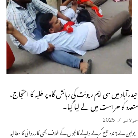
حیدرآباد میں سی ایم ریونت کی رہائش گاہ پر طلبہ کا احتجاج،
متعدد کو حراست میں لے لیا گیا۔
جولائی 7, 2025
یونین نے چندہ جمع کرنے والے کالجوں کے خلاف بھی کارروائی کا مطالبہ