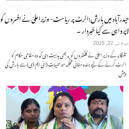
حیدرآباد میں بارش:الرٹ پر ریاست- وزیراعلیٰ نے افسروں کو
لاپرواہی سے کیا خبردار ۔
جولائی 22, 2025
تلنگانہ کے وزیر اعلیٰ نے کلکٹروں کو یہ بھی ہدایت دی کہ وہ مقامی حکام کو
الرٹ کرنے کے لیے ہندوستانی محکمہ موسمیات (ائی ایم ڈی) سے بارش کی
پیش