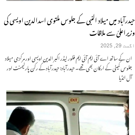
حیدرآباد میں میلاد النبی کے جلوس ملتوی اسدالدین اویسی کی
وزیراعلیٰ سے ملاقات
اگست 29, 2025
ان کے ساتھ اے آئی ایم آئی ایم فلور لیڈر اکبر الدین اویسی اور مرکزی میلاد
جلوس کمیٹی کے ارکان بھی تھے۔ حیدرآباد: حیدرآباد کے رکن پارلیمنٹ اور
آل انڈیا