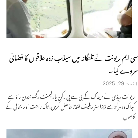
سی ایم ریونت نے تلنگانہ میں سیلاب زدہ علاقوں کا فضائی
سروے کیا۔
اگست 29, 2025
ریونت ریڈی نے میدک کے بی جے پی رکن پارلیمنٹ رگھو نندن راؤ سے
کہا کہ وہ مرکز سے ڈیزاسٹر ریلیف فنڈز حاصل کریں، تاکہ راحت اور بحالی کے
کاموں