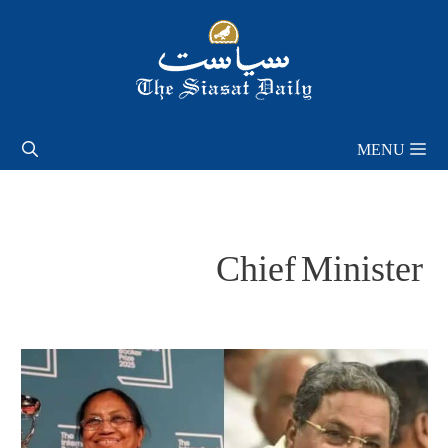
Skip
to
content
MENU
Chief Minister