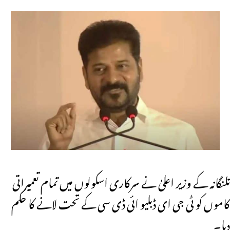
تلنگانہ کے وزیر اعلیٰ نے سرکاری اسکولوں میں تمام تعمیراتی
کاموں کو ٹی جی ای ڈبلیو ائی ڈی سی کے تحت لانے کا حکم
دیا۔