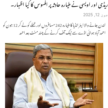
ریڈی اور اویسی نے طیارہ حادثہ پر افسوس کا کیا اظہار۔
جون 12, 2025
لندن جانے والا ایئر انڈیا کا طیارہ 242 مسافروں اور عملے کو لے کر 12 جون کو
احمد آباد ہوائی اڈے سے ٹیک آف کرنے کے چند منٹ بعد احمد