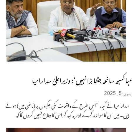
مہا کمبھ سانحہ جتنا بڑا نہیں‘: وزیراعلیٰ سدارامیا
جون 5, 2025
سدارامیا نے کہا، “اس طرح کے واقعات کئی جگہوں پر (ماضی میں) ہوئے
ہیں۔ میں ان کا موازنہ کرکے اور یہ کہہ کر اس کا دفاع نہیں کروں گا کہ