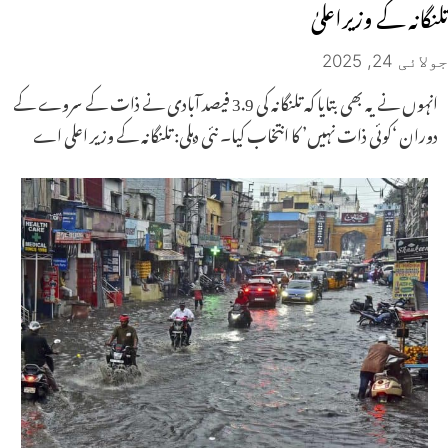
تلنگانہ کے وزیراعلیٰ
جولائی 24, 2025
انہوں نے یہ بھی بتایا کہ تلنگانہ کی 3.9 فیصد آبادی نے ذات کے سروے کے
دوران ‘کوئی ذات نہیں’ کا انتخاب کیا۔ نئی دہلی: تلنگانہ کے وزیر اعلی اے