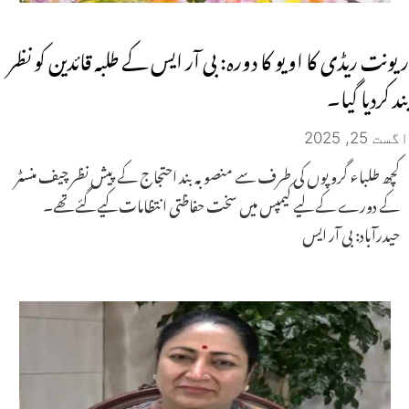
ریونت ریڈی کا او یو کا دورہ: بی آر ایس کے طلبہ قائدین کو نظر
بند کردیا گیا۔
اگست 25, 2025
کچھ طلباء گروپوں کی طرف سے منصوبہ بند احتجاج کے پیش نظر چیف منسٹر
کے دورے کے لیے کیمپس میں سخت حفاظتی انتظامات کیے گئے تھے۔
حیدرآباد: بی آر ایس