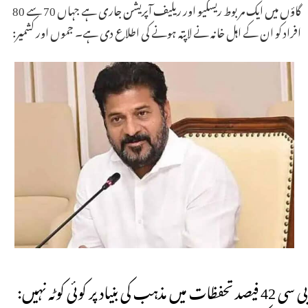
گاؤں میں ایک مربوط ریسکیو اور ریلیف آپریشن جاری ہے جہاں 70 سے 80
افراد کو ان کے اہل خانہ نے لاپتہ ہونے کی اطلاع دی ہے۔ جموں اور کشمیر:
بی سی 42 فیصد تحفظات میں مذہب کی بنیاد پر کوئی کوٹہ نہیں: