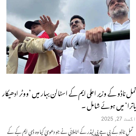
تمل ناڈو کے وزیر اعلی ایم کے اسٹالن بہار میں ’ووٹر ادھیکار
یاترا‘ میں ہوئے شامل ۔
اگست 27, 2025
تمل ناڈو کے بی جے پی لیڈر کے اناملائی نے جو دعویٰ کیا وہ ڈی ایم کے کے