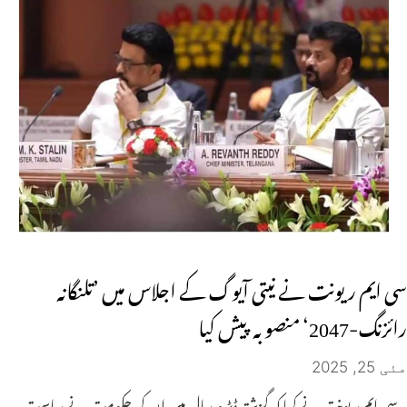
سی ایم ریونت نے نیتی آیوگ کے اجلاس میں ’تلنگانہ
رائزنگ-2047‘ منصوبہ پیش کیا
مئی 25, 2025
سی ایم ریونت نے کہا کہ گزشتہ ڈیڑھ سال میں ان کی حکومت نے ریاست