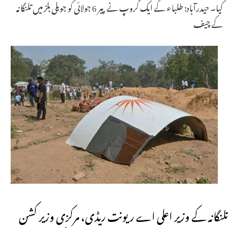
کیا۔ حیدرآباد: طلباء کے ایک گروپ نے پیر 6 جولائی کو جوبلی ہلز میں تلنگانہ
کے چیف
تلنگانہ کے وزیر اعلی اے ریونت ریڈی، مرکزی وزیر کشن