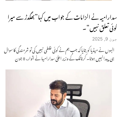
سدارامیہ نے الزامات کے جواب میں کہا”بھگدڑ سے میرا
کوئی تعلق نہیں“۔
جون 9, 2025
انہوں نے میڈیا کو بتایا کہ جب ہم نے کوئی غلطی نہیں کی تو شرمندگی کا سوال
ہی پیدا نہیں ہوتا۔ کرناٹک کے وزیر اعلیٰ سدارامیا نے اتوار، 8 جون