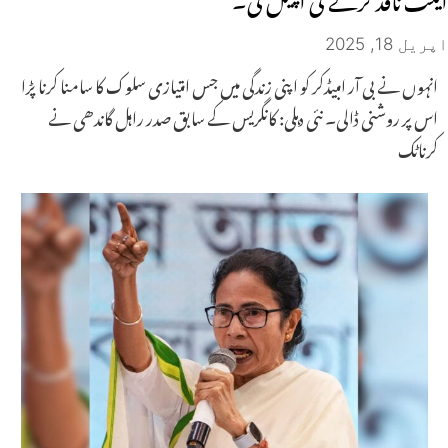
اپریل 18, 2025
انہوں نے بی آر امبیڈکر کو اپنی زندگی میں جس امتیازی سلوک کا سامنا کرنا پڑا
اس پر روشنی ڈالی۔ نئی دہلی: کانگریس کے سابق صدر راہل گاندھی نے
کرناٹک