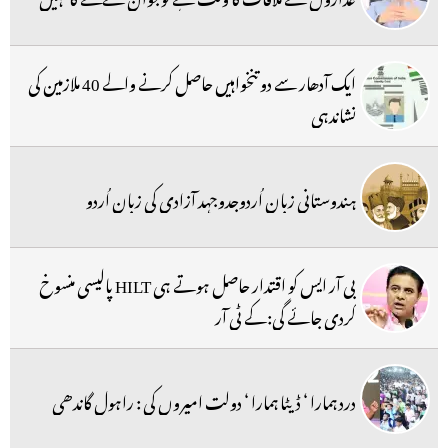
ایک آدھار سے دو تنخواہیں حاصل کرنے والے 40 ملازمین کی
نشاندہی
ہندوستانی زبان اُردوجدوجہد آزادی کی زبان اُردو
بی آر ایس کو اقتدار حاصل ہوتے ہی HILT پالیسی منسوخ
کردی جائے گی:کے ٹی آر
درد ہمارا ‘ ڈیٹا ہمارا ‘ دولت امیروں کی : راہول گاندھی