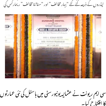
لیڈروں کے ذریعہ کئے گئے “بہار مخالف” اور “سناتنا مخالف” ریمارکس کی
سی ایم ریونت نے عثمانیہ یونیورسٹی میں ہاسٹل کی نئی عمارتوں
کا افتتاح کیا۔