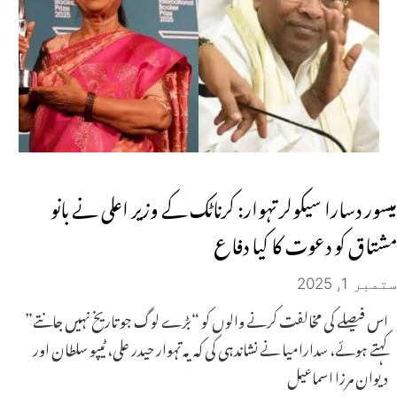
میسور دسارا سیکولر تہوار: کرناٹک کے وزیر اعلی نے بانو
مشتاق کو دعوت کا کیا دفاع
ستمبر 1, 2025
اس فیصلے کی مخالفت کرنے والوں کو “بڑے لوگ جو تاریخ نہیں جانتے”
کہتے ہوئے، سدارامیا نے نشاندہی کی کہ یہ تہوار حیدر علی، ٹیپو سلطان اور
دیوان مرزا اسماعیل