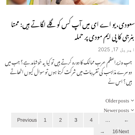
سعودی، یو اے ای میں آپ کس کو گلے لگاتے ہیں: ممتا
بنرجی کا پی ایم مودی پر حملہ
اپریل 17, 2025
جب وزیراعظم عرب ممالک کا دورہ کرتے ہیں تو کیا یہ خوشامد ہے؟ جب میں
دوسرے مذاہب کی تقریبات میں شرکت کرتا ہوں تو سوال کیوں اٹھاتے
ہیں؟ اس نے
Older posts
Newer posts
Page
Page
Page
Page
Page
1
2
3
4
…
Previous
←
→
16
Next