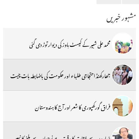
مشہور خبریں
محمد علی شبیر کے گیسٹ ہاوز کی دیوار توڑ دی گئی
جھارکھنڈ احتجاجی طلباء اور حکومت کی باضابطہ بات چیت
فراق گورکھپوری کا شعر اور آج کا ہندوستان
غداروں سے ملاقات کا وقت ہے نوجوان سے ملنے کا نہیں