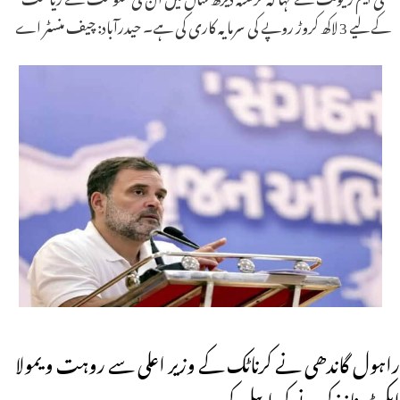
کے لیے 3 لاکھ کروڑ روپے کی سرمایہ کاری کی ہے۔ حیدرآباد: چیف منسٹر اے
راہول گاندھی نے کرناٹک کے وزیر اعلی سے روہت ویمولا
ایکٹ نافذ کرنے کی اپیل کی۔