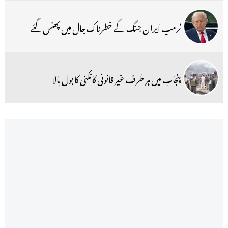
ٹرمپ ایران جنگ کے خطرناک جال میں پھنس گئے
پنجاب میں ہر طرف غیر قانونی کانکنی کا بول بالا