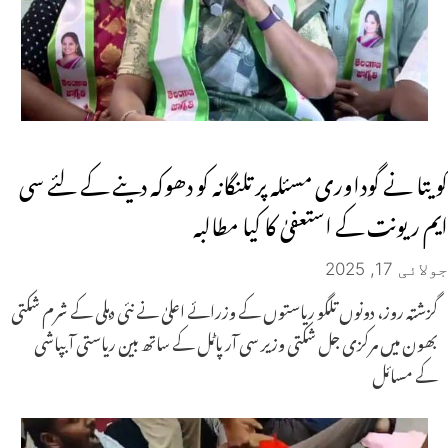
کویتا نے گوداوری مسئلہ پر تلنگانہ کو دھوکہ دینے کے لئے سی
ایم ریونت کے استعفیٰ کا کیا مطالبہ
جولائی 17, 2025
گزشتہ روز، دونوں تلگو ریاستوں کے وزرائے اعلیٰ نے نئی دہلی کے شرم شکتی
بھون میں مرکزی جل شکتی وزیر سی آر پاٹل کے ساتھ بین ریاستی آبپاشی
کے مسائل