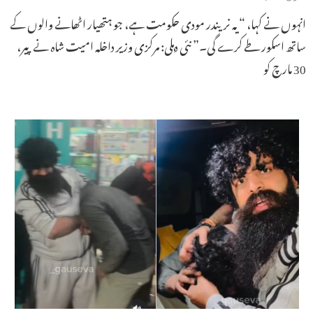
انہوں نے کہا، “یہ نریندر مودی حکومت ہے، جو ہتھیار اٹھانے والوں کے
ساتھ اسکور طے کرے گی۔” نئی دہلی: مرکزی وزیر داخلہ امیت شاہ نے پیر،
30 مارچ کو