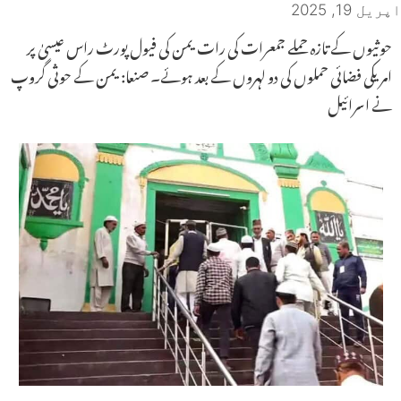
اپریل 19, 2025
حوثیوں کے تازہ حملے جمعرات کی رات یمن کی فیول پورٹ راس عیسیٰ پر
امریکی فضائی حملوں کی دو لہروں کے بعد ہوئے۔ صنعا: یمن کے حوثی گروپ
نے اسرائیل