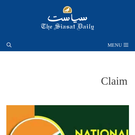
Skip
to
content
MENU
Claim