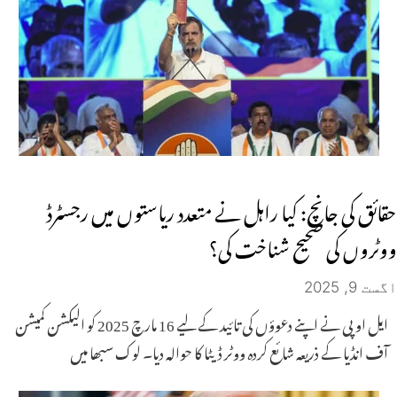
حقائق کی جانچ: کیا راہل نے متعدد ریاستوں میں رجسٹرڈ
ووٹروں کی صحیح شناخت کی؟
اگست 9, 2025
ایل او پی نے اپنے دعوؤں کی تائید کے لیے 16 مارچ 2025 کو الیکشن کمیشن
آف انڈیا کے ذریعہ شائع کردہ ووٹر ڈیٹا کا حوالہ دیا۔ لوک سبھا میں