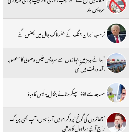
سرویس بند
ٹرمپ ایران جنگ کے خطرناک جال میں پھنس گئے
آبنائے ہرمز میں جہازوں سے سرویس فیس وصولی کا منصوبہ
،آمد ورفت میں کمی
مساجد سے لاؤڈ اسپیکر ہٹانے بنگال پولیس کا دباؤ
’چھاتروں کی گونج‘پروگرام میں آ رہا ہوں، آپ بھی پریاگ
راج آئیے :راہول گاندھی