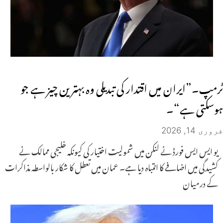
ٹرمپ۔”ایران میں اقتدار کی تبدیلی وہ بہترین چیز ہے جو
ہوسکتی ہے“۔
فروری 14, 2026
یو ایس ایس فورڈ نے لنکن میں شمولیت اختیار کی کیونکہ خلیجی ممالک نے
کشیدگی میں اضافے کا انتباہ دیا ہے۔ عمان میں تعطل کا شکار بالواسطہ مذاکرات
کے درمیان