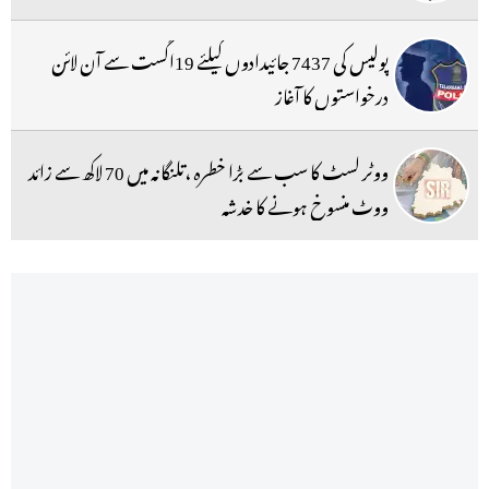
پولیس کی 7437 جائیدادوں کیلئے 19اگست سے آن لائن
درخواستوں کا آغاز
ووٹر لسٹ کا سب سے بڑا خطرہ ،تلنگانہ میں 70 لاکھ سے زائد
ووٹ منسوخ ہونے کا خدشہ