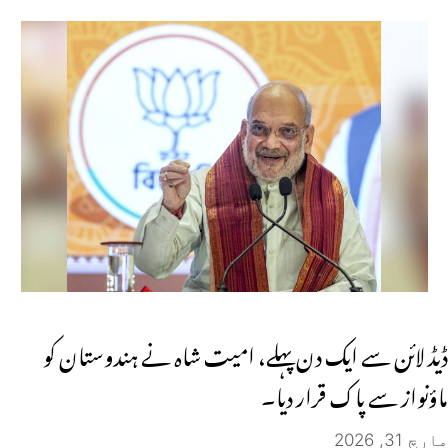
ڈیڈ لائن سے ایک دن پہلے، امیت شاہ نے ہندوستان کو
ماؤنواز سے پاک قرار دیا۔
مارچ 31, 2026