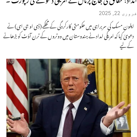
فروری 22, 2025
ایلون مسک کی سربراہی میں حکومتی کارکردگی کے محکمے (ڈی او جی ای) نے
دعویٰ کیا کہ امریکی امداد نے ہندوستان میں ووٹروں کے ٹرن آؤٹ کو بڑھانے
کے لیے