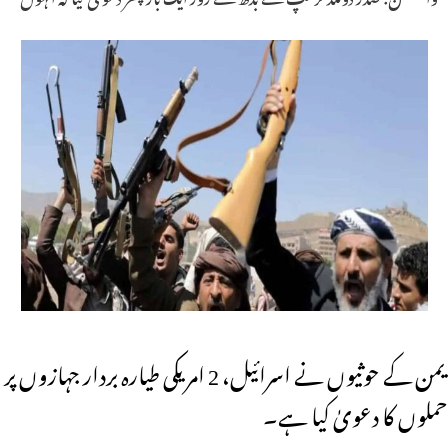
یمن کے حوثیوں نے اسرائیل، 2 امریکی طیارہ بردار جہازوں پر
حملوں کا دعویٰ کیا ہے۔