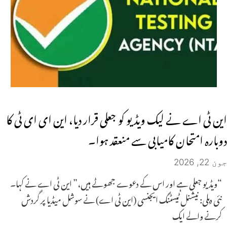
این ٹی اے نے لیک ویڈیو کو جعلی قرار دیا، این ای ای ٹی کا
دوبارہ امتحان کامیابی سے منعقد ہوا۔
جون 22, 2026
“ویڈیو جعلی ہے اور اس کے دعوے جھوٹے ہیں،” این ٹی اے نے کہا۔
نئی دہلی: نیشنل ٹیسٹنگ ایجنسی (این ٹی اے) نے سوشل میڈیا پر گردش
کرنے والے ایک