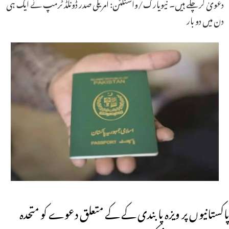
دعویٰ کر چکے ہیں۔ نیویارک/واشنگٹن: امریکی صدر ڈونلڈ ٹرمپ نے ایک ہی
دن میں دو بار
پاکستانیوں پر ویزہ پابندی کے کے متعلق دعوے کو متحدہ