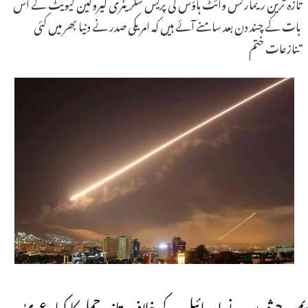
تازہ ترین ریمارکس وائٹ ہاؤس کی پریس سکریٹری کیرولین لیویٹ کے اس
بات کے چند دن بعد سامنے آئے ہیں کہ امریکی صدر نے دنیا بھر میں کئی
تنازعات ختم
یمن حوثیوں نے اسرائیل کے خلاف تازہ حملے کا کیا دعویٰ ۔