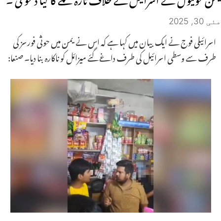
مئی 30, 2025
اسرائیلی فوج نے ایک بیان میں کہا ہے کہ اس نے یمن میں حوثی فورسز کی
طرف سے وسطی اسرائیل کی طرف داغے گئے میزائل کو ناکارہ بنا دیا۔ صنعا: