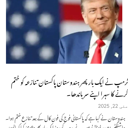
ٹرمپ نے ایک بار پھر ہندوستان پاکستان تنازعہ کو ختم
کرنے کا سہرا اپنے سر باندھا۔
مئی 22, 2025
ہندوستان نے کہا ہے کہ پاکستانی فوج کی فون کال کے بعد تنازع ختم ہوا۔
واشنگٹن: صدر ڈونلڈ ٹرمپ نے بدھ کے روز ایک بار پھر دعویٰ کیا کہ انہوں