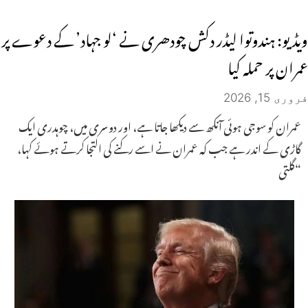
ویڈیو: ہندوتوا لیڈر دکش چودھری نے ‘لو جہاد’ کے دعوے پر
عمران پر حملہ کیا
فروری 15, 2026
عمران کو سوجی ہوئی آنکھ سے دیکھا جاتا ہے، اور دوسری میں، چوہدری ایک
گاڑی کے اندر ہے جب کہ عمران نے اسے رکنے کی التجا کرتے ہوئے کہا،
“گلتی