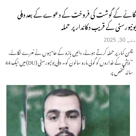
گائے کے گوشت کی فروخت کے دعوے کے بعد دہلی
یونیورسٹی کے قریب دکاندار پر حملہ
مئی 30, 2025
چمن کمار پر حملہ کرتے ہوئے، دائیں بازو کے حامیوں نے نعرے لگائے،
“دیش کے غداروں کو گولی مارو سالون کو۔ دہلی یونیورسٹی (DU) میں ایک 44
سالہ شخص پر