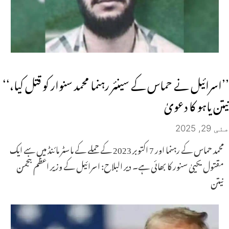
’’اسرائیل نے حماس کے سینئر رہنما محمد سنوار کو قتل کیا،‘‘
نیتن یاہو کا دعویٰ
مئی 29, 2025
محمد حماس کے رہنما اور 7 اکتوبر 2023 کے حملے کے ماسٹر مائنڈ میں سے ایک
مقتول یحییٰ سنور کا بھائی ہے۔ دیر البلاح: اسرائیل کے وزیر اعظم بنجمن
نیتن