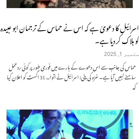
اسرائیل کا دعویٰ ہے کہ اس نے حماس کے ترجمان ابو عبیدہ
کو ہلاک کر دیا ہے۔
ستمبر 1, 2025
حماس کی جانب سے اس دعوے کے بارے میں فوری طور پر کوئی ردعمل
سامنے نہیں آیا ہے۔ غزہ کی پٹی: اسرائیل نے اتوار، 31 اگست کو اعلان کیا
کہ