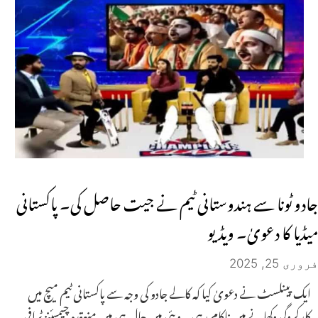
جادو ٹونا سے ہندوستانی ٹیم نے جیت حاصل کی۔ پاکستانی
میڈیا کا دعویٰ۔ ویڈیو
فروری 25, 2025
ایک پینلسٹ نے دعویٰ کیا کہ کالے جادو کی وجہ سے پاکستانی ٹیم میچ میں
کارکردگی دکھانے میں ناکام رہی۔ دبئی میں حال ہی میں منعقدہ چیمپئنز ٹرافی