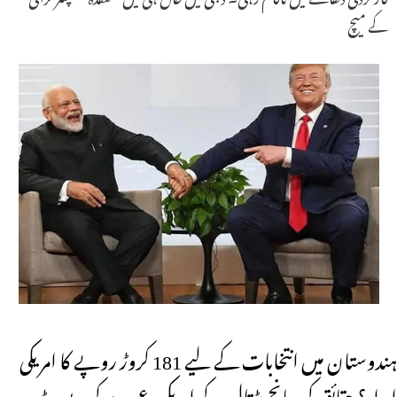
کے میچ
ہندوستان میں انتخابات کے لیے 181 کروڑ روپے کا امریکی
امداد؟ حقائق کی جانچ پڑتال کے امریکی دعوے کی رپورٹ ۔