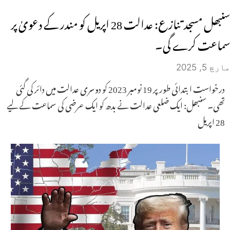
سنبھل مسجد تنازع: عدالت 28 اپریل کو مندر کے دعویٰ پر
سماعت کرے گی۔
مارچ 5, 2025
درخواست ابتدائی طور پر 19 نومبر 2023 کو دوسری عدالت میں دائر کی گئی
تھی۔ سنبھل: ایک ضلعی عدالت نے بدھ کو ایک عرضی کی سماعت کے لیے
28 اپریل