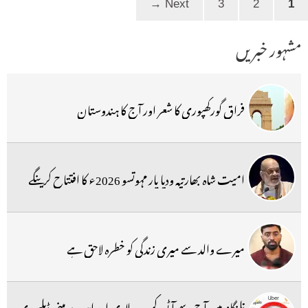
→
Next
3
2
1
مشہور خبریں
فراق گورکھپوری کا شعر اور آج کا ہندوستان
امیت شاہ بھارتیہ ودیا پار مہوتسو 2026ء کا افتتاح کرینگے
میرے والد سے میری زندگی کو خطرہ لاحق ہے
تلنگانہ میں آج سے آٹو، کیب ، لاری اور ایپ پر مبنی ڈیلیوری