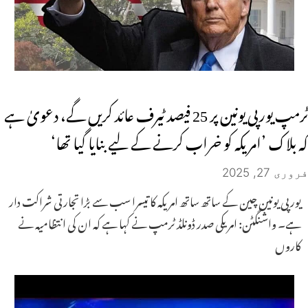
ٹرمپ یورپی یونین پر 25 فیصد ٹیرف عائد کریں گے، دعویٰ ہے
کہ بلاک ’امریکہ کو خراب کرنے کے لیے بنایا گیا تھا‘
فروری 27, 2025
یورپی یونین چین کے ساتھ ساتھ امریکہ کا تیسرا سب سے بڑا تجارتی شراکت دار
ہے۔ واشنگٹن: امریکی صدر ڈونلڈ ٹرمپ نے کہا ہے کہ ان کی انتظامیہ نے
کاروں