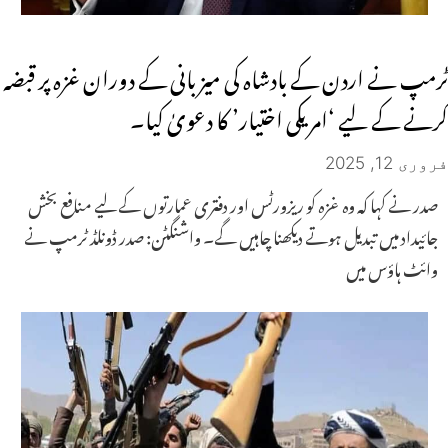
ٹرمپ نے اردن کے بادشاہ کی میزبانی کے دوران غزہ پر قبضہ
کرنے کے لیے ‘امریکی اختیار’ کا دعویٰ کیا۔
فروری 12, 2025
صدر نے کہا کہ وہ غزہ کو ریزورٹس اور دفتری عمارتوں کے لیے منافع بخش
جائیداد میں تبدیل ہوتے دیکھنا چاہیں گے۔ واشنگٹن: صدر ڈونلڈ ٹرمپ نے
وائٹ ہاؤس میں