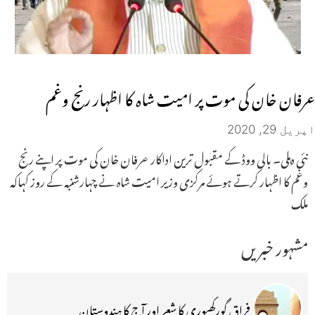
عرفان خان کی موت پر امیت شاہ کا اظہار رنج وغم
اپریل 29, 2020
نئی دہلی۔ بالی ووڈ کے مقبول ترین اداکار عرفان خان کی موت پر اپنے رنج
وغم کا اظہار کرتے ہوئے مرکزی وزیر امیت شاہ نے چہارشنبہ کے روز کہاکہ
ملک
مشہور خبریں
فراق گورکھپوری کا شعر اور آج کا ہندوستان