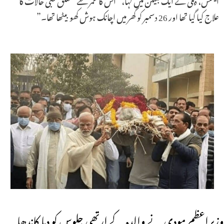
علاج کیا گیا تھا اور 26 دسمبر کو گھر میں اچانک ہوش کھو بیٹھا تھا۔”
وزیراعظم مودی نے والدہ کے ارتھی جلوس کو دیا کاندھا