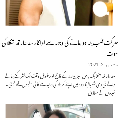
حرکت قلب بند ہوجانے کی وجہہ سے اداکار سدھارتھ شکلا کی
موت
ستمبر 2, 2021
سدھارتھ شکلا بگ باس سیزن13کے فاتح اور طویل وقت تک نشر کئے جانے
والے ٹی وی شو بالیکا ودو میں اپنے کردار کی وجہہ سے کافی مقبول تھےممبئی۔
خبروں کے مطابق