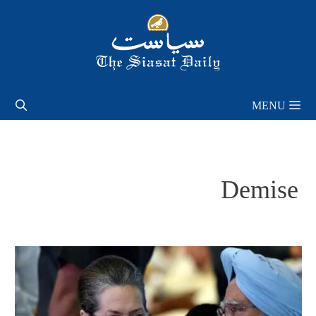
Skip
to
content
MENU
Demise