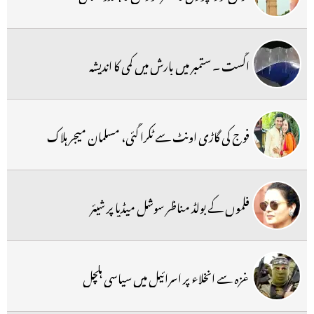
اگست ۔ ستمبر میں بارش میں کمی کا اندیشہ
فوج کی گاڑی اونٹ سے ٹکرا گئی، مسلمان میجر ہلاک
فلموں کے بولڈ مناظر سوشل میڈیا پر شیئر
غزہ سے انخلاء پر اسرائیل میں سیاسی ہلچل