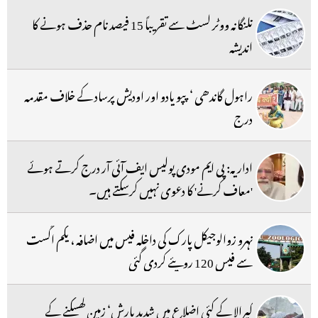
تلنگانہ ووٹر لسٹ سے تقریباً 15 فیصد نام حذف ہونے کا
اندیشہ
راہول گاندھی ‘ پپو یادو اور اودیش پرساد کے خلاف مقدمہ
درج
اداریہ: پی ایم مودی پولیس ایف آئی آر درج کرتے ہوئے
'معاف کرنے' کا دعوی نہیں کرسکتے ہیں۔
نہرو زوالوجیکل پارک کی داخلہ فیس میں اضافہ ، یکم اگست
سے فیس 120 روپئے کردی گئی
کیرالا کے کئی اضلاع میں شدید بارش‘ زمین کھسکنے کے