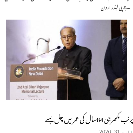
جے پی لیڈر ارون
پرنب مکھرجی 84سال کی عمر میں چل بسے
اگست 31, 2020