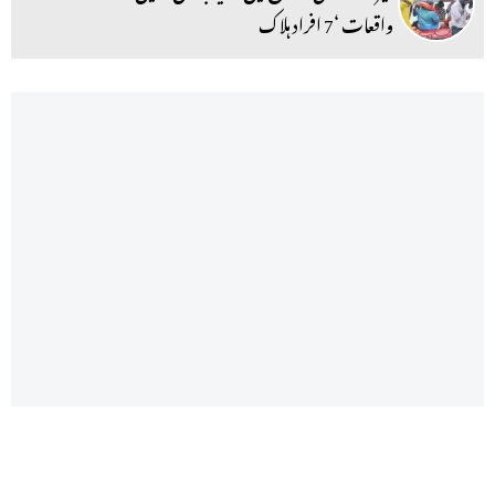
واقعات ‘7 افراد ہلاک