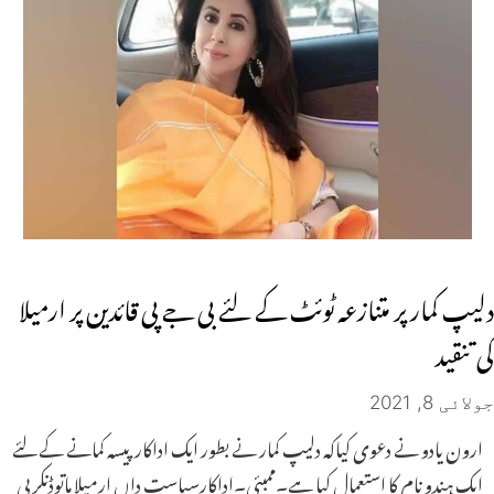
دلیپ کمار پر متنازعہ ٹوئٹ کے لئے بی جے پی قائدین پر ارمیلا
کی تنقید
جولائی 8, 2021
ارون یادو نے دعوی کیاکہ دلیپ کمار نے بطور ایک اداکار پیسہ کمانے کے لئے
ایک ہندو نام کا استعمال کیا ہے۔ممبئی۔اداکارسیاست داں ارمیلا ماتوڈنکر بی