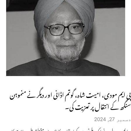
پی ایم مودی، امیت شاہ، گوتم اڈانی اور دیگر نے منموہن
سنگھ کے انتقال پر تعزیت کی۔
دسمبر 27, 2024
ایمس، دہلی نے ایک بلیٹن میں کہا، “اس کا عمر سے متعلق طبی حالات کا