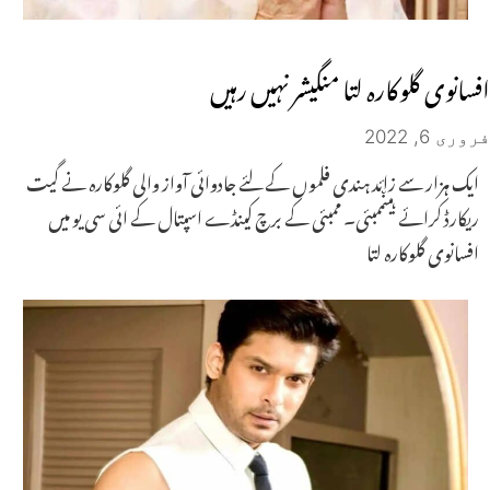
افسانوی گلوکارہ لتا منگیشر نہیں رہیں
فروری 6, 2022
ایک ہزار سے زائد ہندی فلموں کے لئے جادوائی آواز والی گلوکارہ نے گیت
ریکارڈ کرائے ہیںممبئی۔ ممبئی کے برچ کینڈے اسپتال کے ائی سی یو میں
افسانوی گلوکارہ لتا