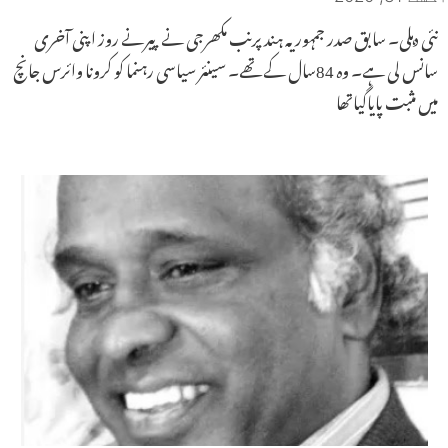
نئی دہلی۔ سابق صدر جمہوریہ ہند پرنب مکھرجی نے پیرنے روز اپنی آخری
سانس لی ہے۔ وہ 84سال کے تھے۔ سینئر سیاسی رہنما کو کرونا وائرس جانچ
میں مثبت پایاگیاتھا