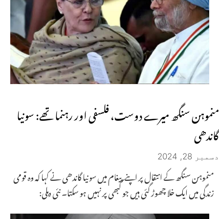
منموہن سنگھ میرے دوست، فلسفی اور رہنما تھے: سونیا
گاندھی
دسمبر 28, 2024
منموہن سنگھ کے انتقال پر اپنے پیغام میں سونیا گاندھی نے کہا کہ وہ قومی
زندگی میں ایک خلا چھوڑ گئی ہیں جو کبھی پر نہیں ہو سکتا۔ نئی دہلی: