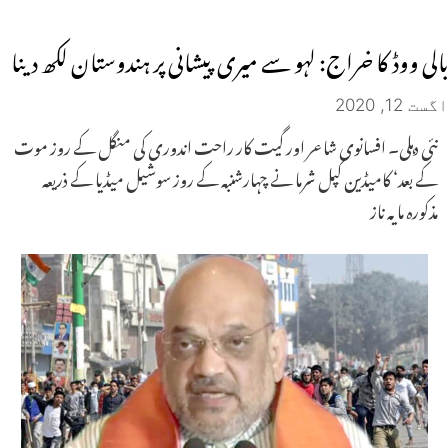
بالی ووڈ کا خراج: لہو سے میری پیشانی پر ہندوستان لکھ دینا
اگست 12, 2020
نئی دہلی۔ افسانوی شاعر اور گیت کار راحت اندوری کی منگل کے روز موت
کے بعد‘ کامیڈین کپل شرما نے چہارشنبہ کے روز سوشیل میڈیا کے ذریعہ
مذکورہ مایہ ناز