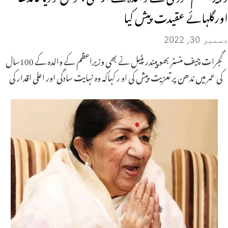
اورگلہائے عقیدت پیش کیا
دسمبر 30, 2022
گجرات چیف منسٹر بھوپیندر پٹیل نے بھی وزیراعظم کے والدہ کے 100سال
کی عمر میں ندھن پر تعزیت پیش کی او ر کہاکہ وہ نہایت سادگی اور اعلی اقدار کی