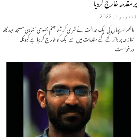
پر مقدمہ خارج کردیا
اکتوبر 1, 2022
ماتھرا۔ یہاں کی ایک عدالت نے شر ی کرشنا جنم بھومی‘ شاہی مسجد عید گاہ
تنازعہ پر دائر کئے گئے مقدمات میں سے ایک کو خار ج کردیاہے کیونکہ
درخواست