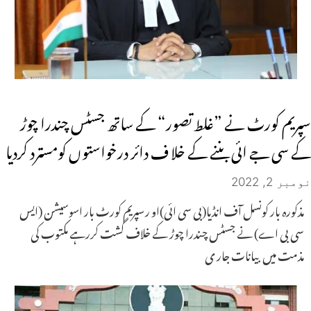
سپریم کورٹ نے ”غلط تصور“ کے ساتھ جسٹس چندرا چوڑ
کے سی جے ائی بننے کے خلا ف دائر درخواستوں کومسترد کردیا
نومبر 2, 2022
مذکورہ بار کونسل آف انڈیا(بی سی ائی)او رسپریم کورٹ بار اسوسیشن (ایس
سی بی اے) نے جسٹس چندرا چوڑ کے خلاف گشت کررہے مکتوب کی
مذمت میں بیانات جار ی