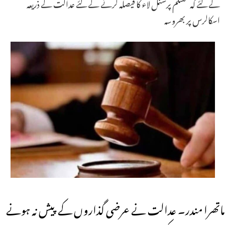
کے لئے کہ مسلم پرسنل لاء کا فیصلہ کرنے کے لئے عدالت کے ذریعہ
اسکالرس پر بھروسہ
ماتھرا مندر۔ عدالت نے عرضی گذاروں کے پیش نہ ہونے