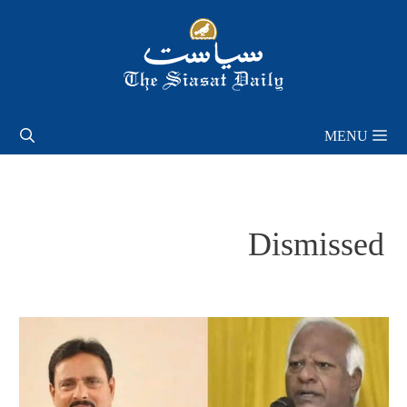
Skip
to
content
MENU
Dismissed