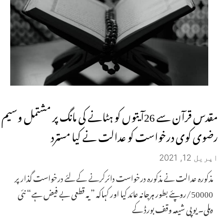
مقدس قرآن سے 26آیتوں کو ہٹانے کی مانگ پر مشتمل وسیم
رضوی کوی درخواست کو عدالت نے کیا مسترد
اپریل 12, 2021
مذکورہ عدالت نے مذکورہ درخواست دائرکرنے کے لئے درخواست گذار پر
50000/روپئے بطور ہرجانہ عائد کیا اور کہاکہ ”یہ قطعی بے فیض ہے“ نئی
دہلی۔ یوپی شیعہ وقف بورڈ کے