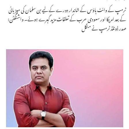
ٹرمپ کے وائٹ ہاؤس کے شاندار دورے کے لیے بن سلمان کی میزبانی
کے بعد امریکا اور سعودی عرب کے تعلقات مزید گہرے ہوئے۔ واشنگٹن:
صدر ڈونلڈ ٹرمپ نے منگل