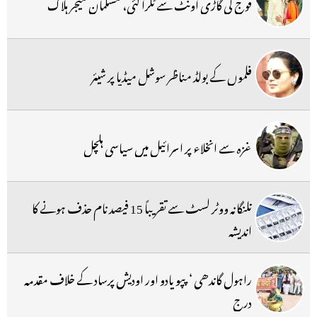
فوج کی گاڑی اونٹ سے ٹکرا گئی، مسلمان میجر ہلاک
فلموں کے بولڈ مناظر سوشل میڈیا پر شیئر
غزہ سے انخلاء پر اسرائیل میں سیاسی ہلچل
تلنگانہ ووٹر لسٹ سے تقریباً 15 فیصد نام حذف ہونے کا
اندیشہ
راہول گاندھی ‘ پپو یادو اور اودیش پرساد کے خلاف مقدمہ
درج