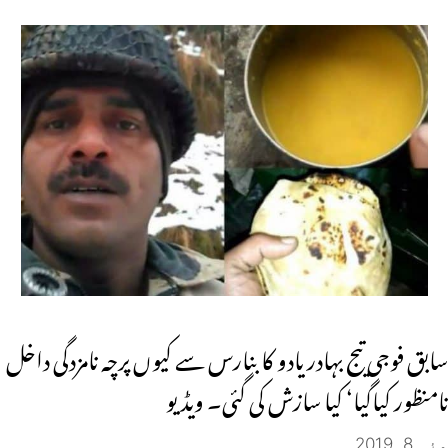
سابق فوجی تیج بہادر یادو کا بنارس سے کیوں پرچہ نامزدگی داخل
نامنظور کیاگیا‘ کیا سازش کی گئی۔ ویڈیو
مئی 8, 2019