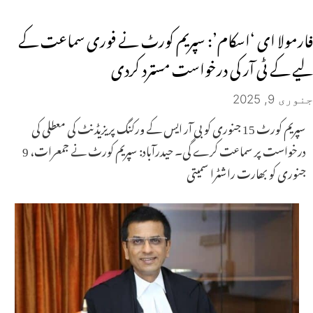
فارمولا ای ‘اسکام’: سپریم کورٹ نے فوری سماعت کے
لیے کے ٹی آر کی درخواست مسترد کردی
جنوری 9, 2025
سپریم کورٹ 15 جنوری کو بی آر ایس کے ورکنگ پریزیڈنٹ کی معطلی کی
درخواست پر سماعت کرے گی۔ حیدرآباد: سپریم کورٹ نے جمعرات، 9
جنوری کو بھارت راشٹرا سمیتی