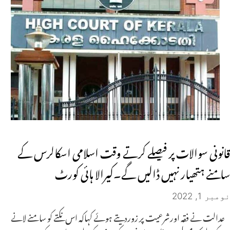
قانونی سوالات پر فیصلے کرتے وقت اسلامی اسکالرس کے
سامنے ہتھیار نہیں ڈالیں گے۔کیرالا ہائی کورٹ
نومبر 1, 2022
عدالت نے فقہ اورشرعیت پر زوردیتے ہوئے کہاکہ اس نکتے کو سامنے لانے