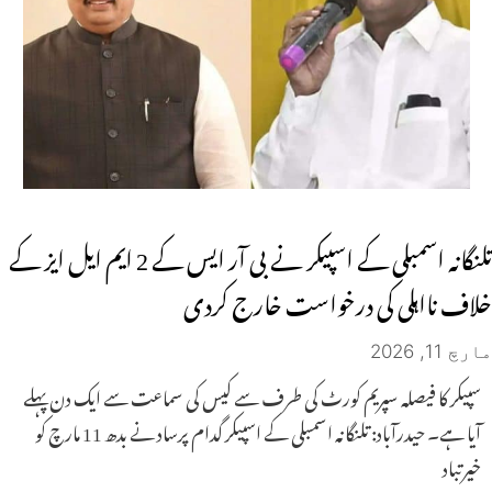
تلنگانہ اسمبلی کے اسپیکر نے بی آر ایس کے 2 ایم ایل ایز کے
خلاف نااہلی کی درخواست خارج کردی
مارچ 11, 2026
سپیکر کا فیصلہ سپریم کورٹ کی طرف سے کیس کی سماعت سے ایک دن پہلے
آیا ہے۔ حیدرآباد: تلنگانہ اسمبلی کے اسپیکر گدام پرساد نے بدھ 11 مارچ کو
خیرتباد