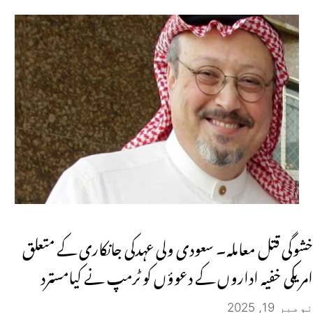
خشوگی قتل معاملہ۔ سعودی ولی عہدکی جانکاری کے متعلق
امریکی خفیہ اداروں کے دعوؤں کو ٹرمپ نے کیامسترد
نومبر 19, 2025