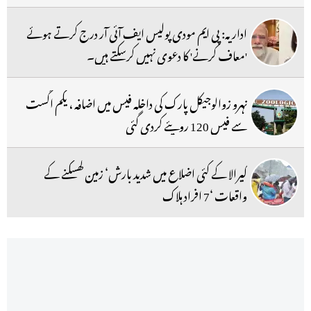
اداریہ: پی ایم مودی پولیس ایف آئی آر درج کرتے ہوئے
'معاف کرنے' کا دعوی نہیں کرسکتے ہیں۔
نہرو زوالوجیکل پارک کی داخلہ فیس میں اضافہ ، یکم اگست
سے فیس 120 روپئے کردی گئی
کیرالا کے کئی اضلاع میں شدید بارش‘ زمین کھسکنے کے
واقعات ‘7 افراد ہلاک