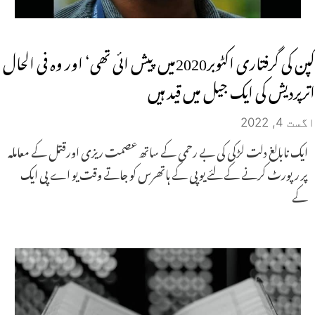
کپن کی گرفتاری اکٹوبر2020میں پیش ائی تھی‘ اور وہ فی الحال
اترپردیش کی ایک جیل میں قید ہیں
اگست 4, 2022
ایک نابالغ دلت لڑکی کی بے رحمی کے ساتھ عصمت ریزی اورقتل کے معاملہ
پر رپورٹ کرنے کے لئے یوپی کے ہاتھرس کو جاتے وقت یو اے پی ایک
کے