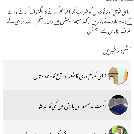
سابق فوجی اور فوجیوں کو خراب کھانا فراہم کرنے کا انکشاف کرنے والے
تیج بہادر یادو نے بنارس لوک سبھا الیکشن میں وزیراعظم نریندر مودی کے
خلاف بنارس سے الیکشن
مشہور خبریں
فراق گورکھپوری کا شعر اور آج کا ہندوستان
اگست ۔ ستمبر میں بارش میں کمی کا اندیشہ