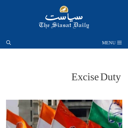
Skip
to
content
MENU
Excise Duty