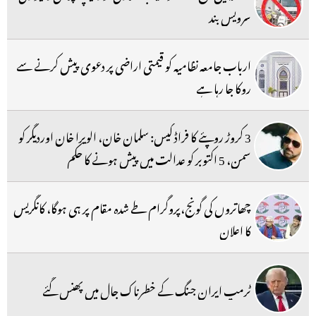
سرویس بند
ارباب جامعہ نظامیہ کو قیمتی اراضی پر دعوی پیش کرنے سے
روکا جا رہا ہے
3 کروڑ روپئے کا فراڈ کیس: سلمان خان، الویرا خان اوردیگر کو
سمن، 5 اکتوبر کو عدالت میں پیش ہونے کا حکم
چھاتروں کی گونج،پروگرام طے شدہ مقام پر ہی ہوگا، کانگریس
کا اعلان
ٹرمپ ایران جنگ کے خطرناک جال میں پھنس گئے