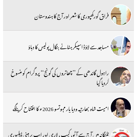
فراق گورکھپوری کا شعر اور آج کا ہندوستان
مساجد سے لاؤڈ اسپیکر ہٹانے بنگال پولیس کا دباؤ
راہول گاندھی کے ’’چھاتروں کی گونج‘‘ پروگرام کو منسوخ
کردیا گیا
امیت شاہ بھارتیہ ودیا پار مہوتسو 2026ء کا افتتاح کرینگے
تلنگانہ میں آج سے آٹو، کیب ، لاری اور ایپ پر مبنی ڈیلیوری