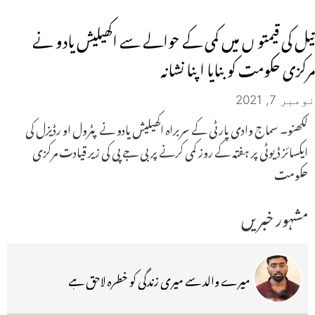
تیل کی قیمتو ں میں کمی کے حوالے سے اکھیلیش یادو نے
مرکزی حکومت کو بنایا اپنا نشانہ
نومبر 7, 2021
لکھنو۔ سماج وادی پارٹی کے سربراہ اکھیلیش یادو نے پٹرول او رڈیزل کی
ایکسائز ڈیوٹی پر ہفتہ کے روز کمی کرنے پر بی جے پی کی زیر قیادت مرکزی
حکومت
مشہور خبریں
میرے والد سے میری زندگی کو خطرہ لاحق ہے