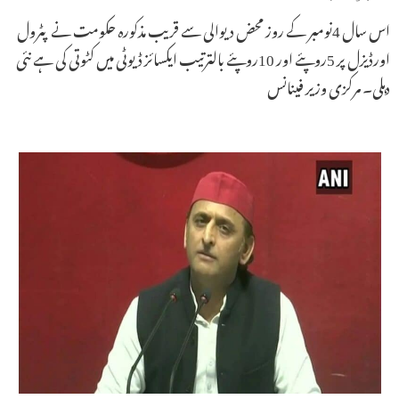
اس سال 4نومبر کے روز محض دیوالی سے قریب مذکورہ حکومت نے پٹرول
اورڈیزل پر 5روپئے اور 10روپئے بالترتیب ایکسائز ڈیوٹی میں کٹوتی کی ہے نئی
دہلی۔ مرکزی وزیر فینانس