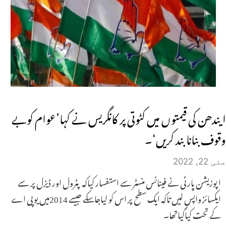
ایندھن کی قیمتوں میں کٹوتی پر کانگریس نے کہا’عوام کوبے
وقوف بنانا بند کریں‘۔
مئی 22, 2022
اپوزیشن پارٹی نے فینانس منسٹر سے استفسار کیاکہ پٹرول اور ڈیزل پر سے
ایکسائز واپس لیں تاکہ ایک سطح پر اس کو لیاجاسکے جیسے 2014میں یوپی اے
کے تحت کیاگیاتھا۔