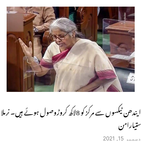
ایندھن ٹیکسوں سے مرکز کو 8لاکھ کروڑوصول ہوئے ہیں۔ نرملا
ستیارامن
دسمبر 15, 2021