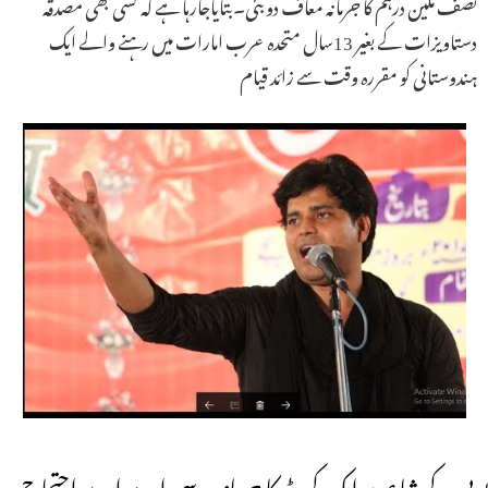
نصف ملین درہم کا جرمانہ معاف دوبئی۔بتایاجارہا ہے کہ کسی بھی مصدقہ
دستاویزات کے بغیر 13سال متحدہ عرب امارات میں رہنے والے ایک
ہندوستانی کو مقررہ وقت سے زائد قیام
یوپی کے شاعر پر ایک کروڑ کا جرمانہ۔ سی اے اے احتجاج