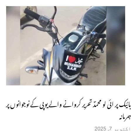
بائیک پر ائی لو محمدؐ تحریر کروانے والے یوپی کے نوجوانوں پر
جرمانہ
اکتوبر 7, 2025