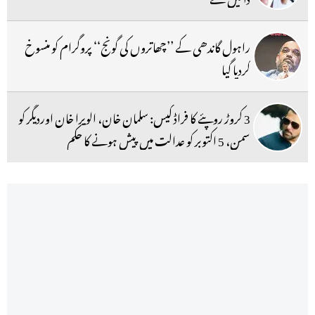
راہول گاندھی کے ’’چھاتروں کی گونج‘‘ پروگرام کو منسوخ
کردیا گیا
3 کروڑ روپئے کا فراڈ کیس: سلمان خان، الویرا خان اوردیگر کو
سمن، 5 اکتوبر کو عدالت میں پیش ہونے کا حکم