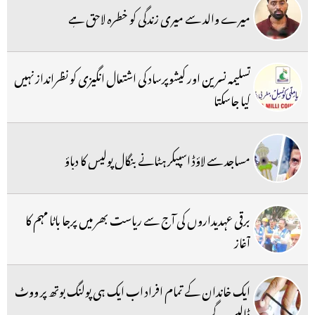
میرے والد سے میری زندگی کو خطرہ لاحق ہے
تسلیمہ نسرین اور کیشوپرساد کی اشتعال انگیزی کو نظرانداز نہیں
کیا جاسکتا
مساجد سے لاؤڈ اسپیکر ہٹانے بنگال پولیس کا دباؤ
برقی عہدیداروں کی آج سے ریاست بھر میں پرجا باٹا مہم کا
آغاز
ایک خاندان کے تمام افراد اب ایک ہی پولنگ بوتھ پر ووٹ
ڈالیں گے