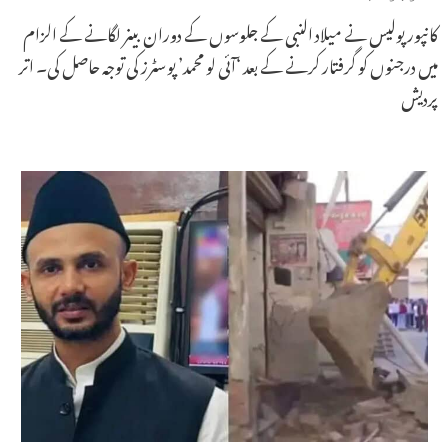
کانپور پولیس نے میلاد النبی کے جلوسوں کے دوران بینر لگانے کے الزام
میں درجنوں کو گرفتار کرنے کے بعد ‘آئی لو محمد’ پوسٹرز کی توجہ حاصل کی۔ اتر
پردیش