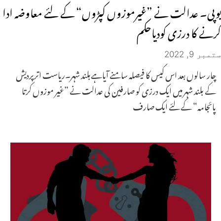
یوپی۔ عدالت نے ”غیرموزوں کپڑوں“ کے لئے معاوضہ ادا
کرنے کا درزی کودیاحکم
ستمبر 9, 2022
چار سالوں بعد اس کیس کا فیصلہ سامنے آیاہےبلند شہر۔ریاست اترپردیش
کے بلند شہر میں ایک درزی کو صارفین کی عدالت نے ”غیر موزوں کرتا
پائجامہ“ کے لئے ایک صارف