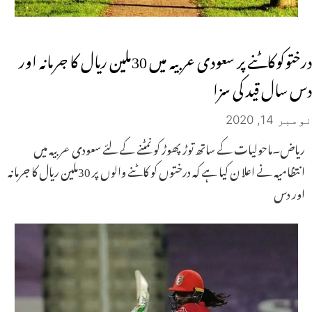
درختوکوکاٹنے پر سعودی عربیہ میں 30ملین ریال کا جرمانہ اور
دس سال قید کی سزا
نومبر 14, 2020
ریاض۔ماحولیات کے ساتھ توڑ پھوڑ کو نمٹنے کے لئے سعودی عربیہ میں
انتظامیہ نے اعلا ن کیا ہے کہ درختوں کو کاٹنے والوں پر 30ملین ریال کا جرمانہ
اور دس