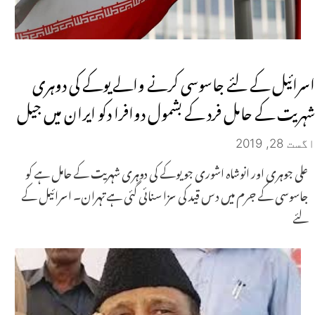
اسرائیل کے لئے جاسوسی کرنے والے یوکے کی دوہری
شہریت کے حامل فرد کے بشمول دوافرا دکو ایران میں جیل
اگست 28, 2019
علی جوہری اور انوشاہ اشوری جو یوکے کی دوہری شہریت کے حامل ہے کو
جاسوسی کے جرم میں د س قید کی سزا سنائی گئی ہے تہران۔ اسرائیل کے
لئے