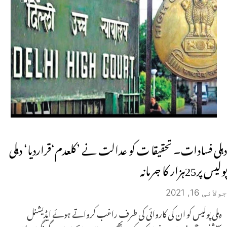
دہلی فسادات۔ تحقیقا ت کو عدالت نے ’کلعدم‘قراردیا‘ دہلی
پولیس پر25ہزار کا جرمانہ
جولائی 16, 2021
دہلی پولیس کو ان کی کاروائی کی طرف راغب کرواتے ہوئے ایڈیشنل