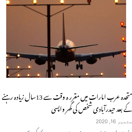
متحدہ عرب امارات میں مقرر ہ وقت سے 13سال زیادہ رہنے
کے بعد حیدرآبادی شخص کی گھر واپسی
ستمبر 16, 2020