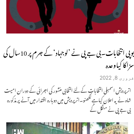
یوپی انتخابات۔بی جے پی نے ’لوجہاد‘ کے جرم پر 10سال کی
سزاکا کیاوعدہ
فروری 8, 2022
اترپردیش اسمبلی انتخابات کے لئے انتخابی منشور کی اجرائی کے دوران امیت
شاہ نے یہ اعلان کیاہےلکھنو۔اترپردیش میں دوبارہ اقتدار میں آنے پر مذکورہ
بی جے پی نے منگل کے