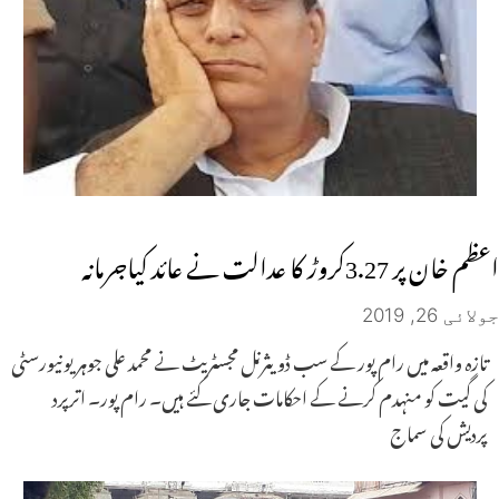
اعظم خان پر 3.27کروڑ کا عدالت نے عائد کیاجرمانہ
جولائی 26, 2019
تازہ واقعہ میں رام پور کے سب ڈویثرنل مجسٹریٹ نے محمد علی جوہر یونیورسٹی
کی گیت کو منہدم کرنے کے احکامات جاری کئے ہیں۔ رام پور۔ اترپرد
پردیش کی سماج