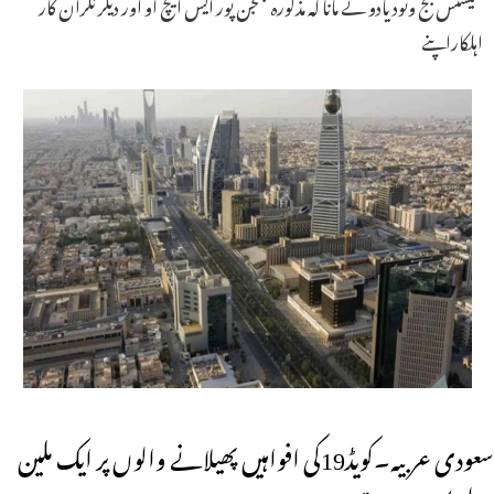
سیشنس جج ونود یادو نے مانا کہ مذکورہ بھجن پور ایس ایچ او اور دیگر نگران کار
اہلکاراپنے
سعودی عربیہ۔کویڈ19کی افواہیں پھیلانے والوں پر ایک ملین