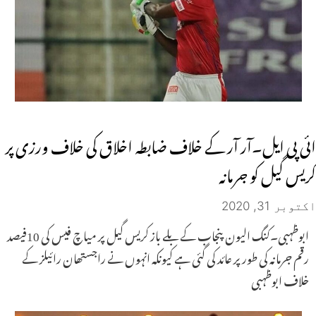
ائی پی ایل۔آر آر کے خلاف ضابطہ اخلاق کی خلاف ورزی پر
کریس گیل کو جرمانہ
اکتوبر 31, 2020
ابوظہبی۔کنگ الیون پنجاب کے بلے باز کریس گیل پر میاچ فیس کی 10فیصد
رقم جرمانہ کی طور پر عائد کی گئی ہے کیونکہ انہوں نے راجستھان رائیلز کے
خلاف ابوظہبی