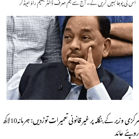
اس کی پوجا نہیں کریں گے۔ آج سے ہم صرف ڈاکٹر بھیم راؤ امبیڈکر
مرکزی وزیر کے بنگلہ پر غیر قانونی تعمیرات توڑدیں: جرمانہ10لاکھ
روپئے عائد