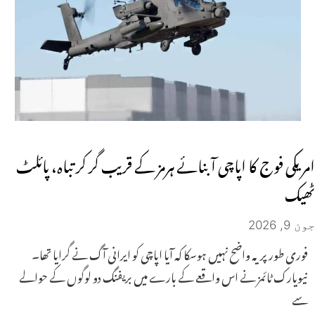
امریکی فوج کا اپاچی آبنائے ہرمز کے قریب گر کر تباہ، پائلٹ
ٹھیک
جون 9, 2026
فوری طور پر یہ واضح نہیں ہوسکا کہ آیا اپاچی کو ایرانی آگ نے گرایا تھا۔
نیویارک ٹائمز نے اس واقعے کے بارے میں بریفنگ دو لوگوں کے حوالے
سے