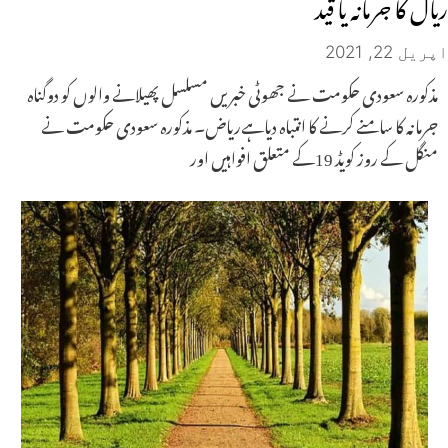
ریال کا جرمانہ یا قید
اپریل 22, 2021
مذکورہ سعودی حکومت نے جھوٹی خبریں مسلسل پھیلانے والوں کو دوگناہ
جرمانہ کا سامنے کرنے کا انتباہ دیاہےریاض۔ مذکورہ سعودی حکومت نے
منگل کے روز کویڈ 19کے متعلق افواہیں اور