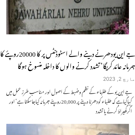
جے این یودھرنے دینے والے اسٹوڈنٹس پر کا 20000روپئے کا
جرمانہ عائد کریگا‘ تشدد کرنے والوں کا داخلہ منسوخ ہوگا
مارچ 2, 2023
جے این یو کے طلباء کے نظم وضبط کے اصول اور مناسب طرز عمل میں
کہاگیاہے کہ طلباء کودھرنا دینے پر 20,000روپئے جرمانہ کیاجاسکتا ہے‘ اور
اگرگھیراؤ کرنے یا تشدد