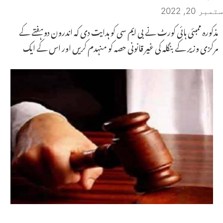
ستمبر 20, 2022
مذکورہ ممبئی ہائی کورٹ نے بی ایم سی کو ہدایت دی کہ اندرون دوہفتے کے
مرکزی وزیر کے بنگلہ کی غیر قانونی حصہ کو منہدم کریں اور اس کے ایک