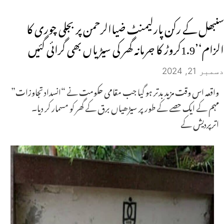
سنبھل کے رکن پارلیمنٹ ضیاالرحمن پر بجلی چوری کا
الزام‘’1.9کروڑ کا جرمانہ گھر کی سیڑیاں بھی گرائی گئیں
دسمبر 21, 2024
واقعہ اس وقت مزید بدتر ہو گیا جب مقامی حکومت نے “انسداد تجاوزات”
مہم کے ایک حصے کے طور پر سیڑھیاں برق کے گھر کو مسمار کر دیا۔
اترپردیش کے