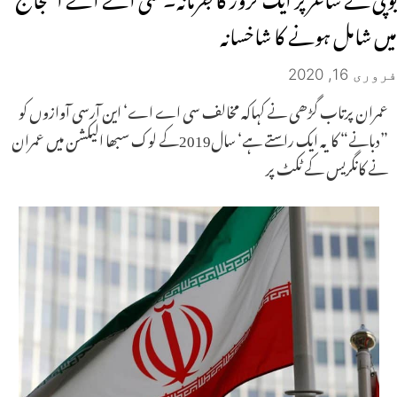
میں شامل ہونے کا شاخسانہ
فروری 16, 2020
عمران پرتاب گڑھی نے کہاکہ مخالف سی اے اے‘ این آرسی آوازوں کو
”دبانے“ کا یہ ایک راستے ہے‘ سال2019کے لوک سبھا الیکشن میں عمران
نے کانگریس کے ٹکٹ پر