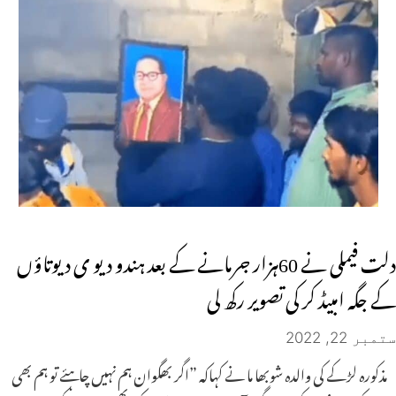
دلت فیملی نے 60ہزار جرمانے کے بعد ہندو دیو ی دیوتاؤں
کے جگہ امبیڈ کر کی تصویر رکھ لی
ستمبر 22, 2022
مذکورہ لڑکے کی والدہ شوبھا ما نے کہاکہ ”اگر بھگوان ہم نہیں چاہئے تو ہم بھی