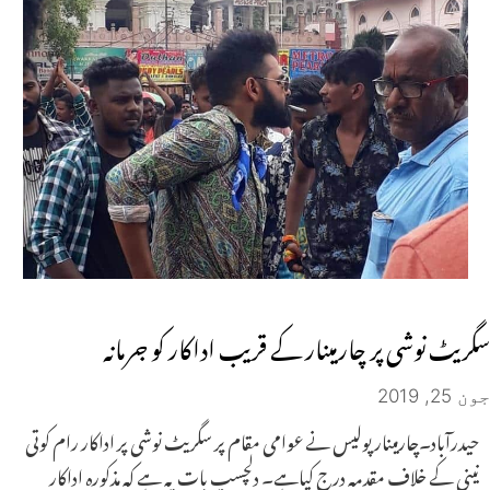
سگریٹ نوشی پر چارمینار کے قریب اداکار کو جرمانہ
جون 25, 2019
حیدرآباد۔چارمینار پولیس نے عوامی مقام پر سگریٹ نوشی پر اداکار رام کوتی
نینی کے خلاف مقدمہ درج کیاہے۔ دلچسپ بات یہ ہے کہ مذکورہ اداکار