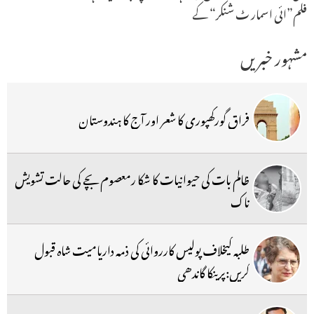
فلم”ائی اسمار ٹ شنکر“ کے
مشہور خبریں
فراق گورکھپوری کا شعر اور آج کا ہندوستان
ظالم بات کی حیوانیات کا شکا رمعصوم بچے کی حالت تشویش
ناک
طلبہ کیخلاف پولیس کارروائی کی ذمہ داریامیت شاہ قبول
کریں:پرینکا گاندھی