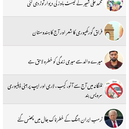
محمد علی شبیر کے گیسٹ ہاوز کی دیوار توڑ دی گئی
فراق گورکھپوری کا شعر اور آج کا ہندوستان
میرے والد سے میری زندگی کو خطرہ لاحق ہے
تلنگانہ میں آج سے آٹو، کیب ، لاری اور ایپ پر مبنی ڈیلیوری
سرویس بند
ٹرمپ ایران جنگ کے خطرناک جال میں پھنس گئے