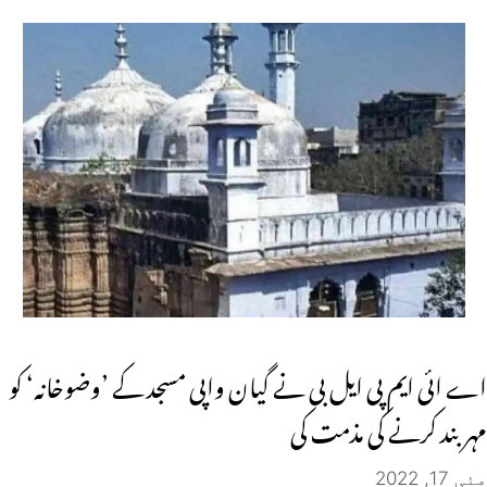
اے ائی ایم پی ایل بی نے گیان واپی مسجد کے ’وضوخانہ‘ کو
مہر بند کرنے کی مذمت کی
مئی 17, 2022