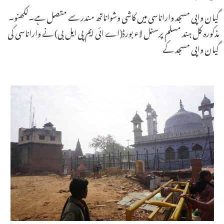
گیان واپی مسجد واراناسی میں کاشی وشواناتھ مندر سے متصل ہے۔لکھنو۔
مذکورہ کل ہند مسلم پرسنل لاء بورڈ(اے ائی ایم پی ایل بی) نے واراناسی کی
گیان واپی مسجد کے