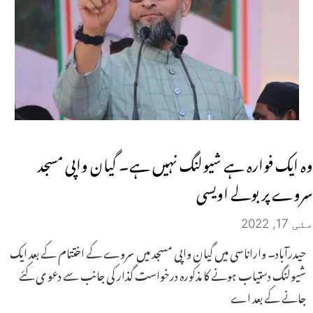
وہ ایک فوارہ ہے شیولنگ نہیں ہے۔ گیان واپی مسجد
سروے پربولے اویسی
مئی 17, 2022
حیدرآباد۔ واراناسی میں گیان واپی مسجد میں سروے کے اختتام کے بعد ایک
شیولنگ دستیاب ہونے کا مذکورہ درخواست گذار کی جانب سے دعو ی کئے
جانے کے بعد اے