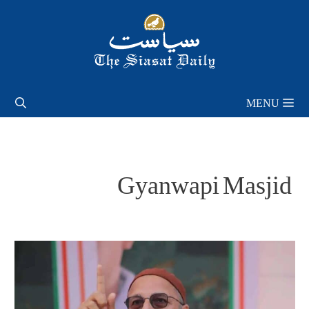
Skip
to
content
MENU
Gyanwapi Masjid