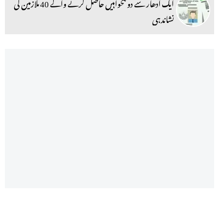
ایک آدھار سے دو تنخواہیں حاصل کرنے والے 40 ملازمین کی
نشاندہی