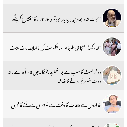
امیت شاہ بھارتیہ ودیا پار مہوتسو 2026ء کا افتتاح کرینگے
جھارکھنڈ احتجاجی طلباء اور حکومت کی باضابطہ بات چیت
ووٹر لسٹ کا سب سے بڑا خطرہ ،تلنگانہ میں 70 لاکھ سے زائد
ووٹ منسوخ ہونے کا خدشہ
غداروں سے ملاقات کا وقت ہے نوجوان سے ملنے کا نہیں