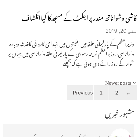
کاشی وشواناتھ مندر پراجکٹ کے مسجدکا کیاانکشاف
مئی 20, 2019
وزیراعظم کے پارلیمانی حلقہ میں اقلیتوں میں انہدامی کاروائی کاخدشہ دوبارہ
واراناسی۔وزیراعظم نریند رمودی کے پارلیمانی حلقہ واراناسی میں جہاں پر
اتوار کے روز رائے دہی ہوئی ہے کہ پچھلے
Newer posts
Page
Page
1
2
Previous
←
مشہور خبریں