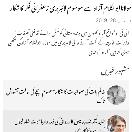
مولاناابولکلام آزاد سے موسوم لائبربری زعفرانی فکر کاشکار
فروری 28, 2019
ائی ٹی او‘ واقع آزاد بھون میں ہندوستانی کونسل برائے ثقافتی تعلقات‘
وزرات خارجہ کے تحت آنے والی لائبریری میں مولانا ابولکلام آزاد کی لکھی
ہوئی کتابیں‘ اُردو ‘ ہندی
مشہور خبریں
ظالم بات کی حیوانیات کا شکا رمعصوم بچے کی حالت تشویش
ناک
طلبہ کیخلاف پولیس کارروائی کی ذمہ داریامیت شاہ قبول
کریں:پرینکا گاندھی