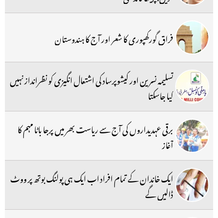
فراق گورکھپوری کا شعر اور آج کا ہندوستان
تسلیمہ نسرین اور کیشوپرساد کی اشتعال انگیزی کو نظرانداز نہیں
کیا جاسکتا
برقی عہدیداروں کی آج سے ریاست بھر میں پرجا باٹا مہم کا
آغاز
ایک خاندان کے تمام افراد اب ایک ہی پولنگ بوتھ پر ووٹ
ڈالیں گے