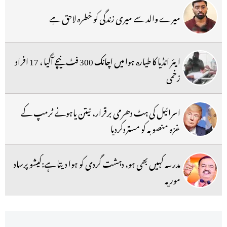
میرے والد سے میری زندگی کو خطرہ لاحق ہے
ایئر انڈیا کا طیارہ ہوا میں اچانک 300 فٹ نیچے آگیا ، 17 افراد
زخمی
اسرائیل کی ہٹ دھرمی برقرار، نیتن یاہونے ٹرمپ کے
غزہ منصوبہ کو مستردکردیا
مدرسہ کہیں بھی ہو، دہشت گردی کو ہوا دیتا ہے:کیشو پرساد
موریہ