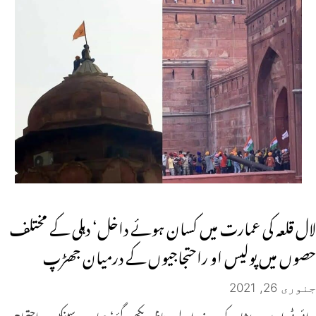
لال قلعہ کی عمارت میں کسان ہوئے داخل‘ دہلی کے مختلف
حصوں میں پولیس او راحتجاجیوں کے درمیان جھڑپ
جنوری 26, 2021
ائی ٹی او میں پریشان کردینے والے مناظر دیکھے گئے‘ جہاں پر سینکڑوں احتجاجی