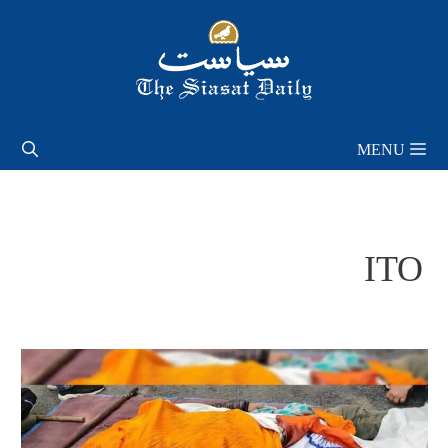
Skip
to
content
MENU
ITO