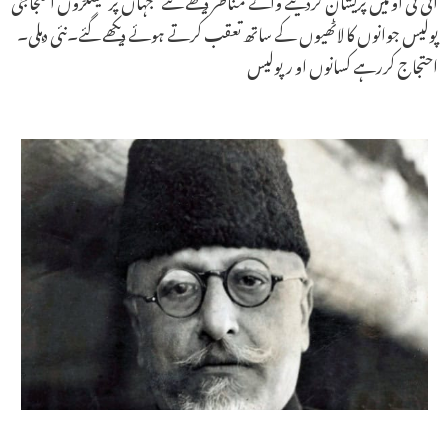
پولیس جوانوں کا لاٹھیوں کے ساتھ تعقب کرتے ہوئے دیکھے گئے۔نئی دہلی۔
احتجاج کررہے کسانوں او رپولیس