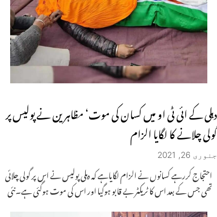
دہلی کے ائی ٹی او میں کسان کی موت‘ مظاہرین نے پولیس پر
گولی چلانے کا لگایا الزام
جنوری 26, 2021
احتجاج کررہے کسانوں نے الزام لگایاہے کہ دہلی پولیس نے اس پر گولی چلائی
تھی جس کے بعد اس کا ٹریکٹر بے قابو ہوگیا اور اس کی موت ہوگئی ہے۔نئی