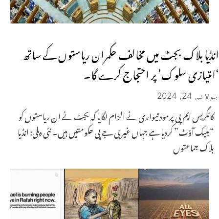
انڈیا بلاک بجٹ میں مخالف حکمران ریاستوں کے ساتھ
‘امتیازی سلوک’ پر احتجاج کرے گا۔
جولائی 24, 2024
کانگریس ایم پی پرمود تیواری نے الزام لگایا کہ بجٹ نے ان ریاستوں کو
“بلیک آؤٹ” کردیا ہے جہاں غیر بی جے پی حکومتیں ہیں۔ نئی دہلی: انڈیا
بلاک جماعتوں