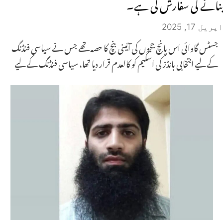
بنانے کی سفارش کی ہے۔
اپریل 17, 2025
جسٹس گاوائی اس پانچ ججوں کی آئینی بنچ کا حصہ تھے جس نے سیاسی فنڈنگ ​​
کے لیے انتخابی بانڈز کی اسکیم کو کالعدم قرار دیا تھا، سیاسی فنڈنگ ​​کے لیے