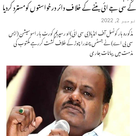
کے سی جے ائی بننے کے خلا ف دائر درخواستوں کومسترد کردیا
نومبر 2, 2022
مذکورہ بار کونسل آف انڈیا(بی سی ائی)او رسپریم کورٹ بار اسوسیشن (ایس
سی بی اے) نے جسٹس چندرا چوڑ کے خلاف گشت کررہے مکتوب کی
مذمت میں بیانات جار ی