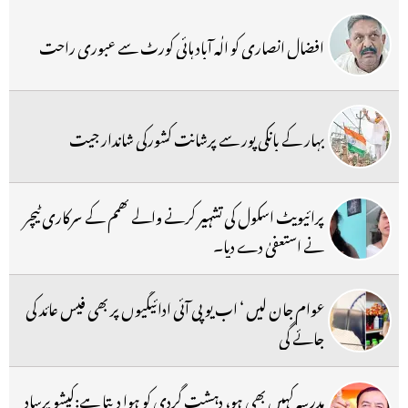
افضال انصاری کو الٰہ آباد ہائی کورٹ سے عبوری راحت
بہار کے بانکی پور سے پرشانت کشورکی شاندار جیت
پرائیویٹ اسکول کی تشہیر کرنے والے کھمم کے سرکاری ٹیچر
نے استعفیٰ دے دیا۔
عوام جان لیں ‘ اب یو پی آئی ادائیگیوں پر بھی فیس عائد کی
جائے گی
مدرسہ کہیں بھی ہو، دہشت گردی کو ہوا دیتا ہے:کیشو پرساد