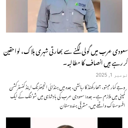
سعودی عرب میں گولی لگنے سے بھارتی شہری ہلاک، لواحقین
کر رہے ہیں انصاف کا مطالبہ۔
نومبر 1, 2025
وجے کمار مہتو، جھارکھنڈ کا رہائشی، جدہ میں ہنڈائی انجینئرنگ اینڈ کنسٹرکشن
کمپنی میں ملازم ہے۔ جدہ: سعودی عرب کی بادشاہی میں شوٹنگ کے ایک
افسوسناک واقعے میں، مشرقی ہندوستان