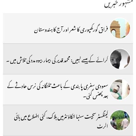
مشہور خبریں
فراق گورکھپوری کا شعر اور آج کا ہندوستان
کرائے کے پیسے نہیں: محمد قدیر کی بیمار بیوہ مدد کی تلاش میں ۔
سعودی سفری پابندی کے باعث تلنگانہ کی نرس حادثے کے
بعد پھنس گئی۔
گینگسٹر سجیت سنہا انکاؤنٹرمیں ہلاک، کئی اضلاع میں ہائی
الرٹ