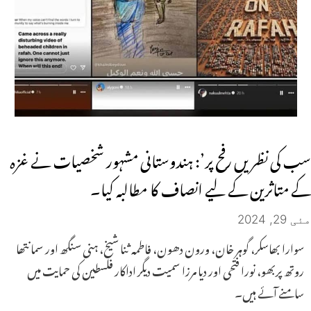
سب کی نظریں رفح پر’: ہندوستانی مشہور شخصیات نے غزہ
کے متاثرین کے لیے انصاف کا مطالبہ کیا۔
مئی 29, 2024
سوارا بھاسکر، گوہر خان، ورون دھون، فاطمہ ثنا شیخ، ہنی سنگھ اور سمانتھا
روتھ پربھو، نورا فتحی اور دیا مرزا سمیت دیگر اداکار فلسطین کی حمایت میں
سامنے آئے ہیں۔