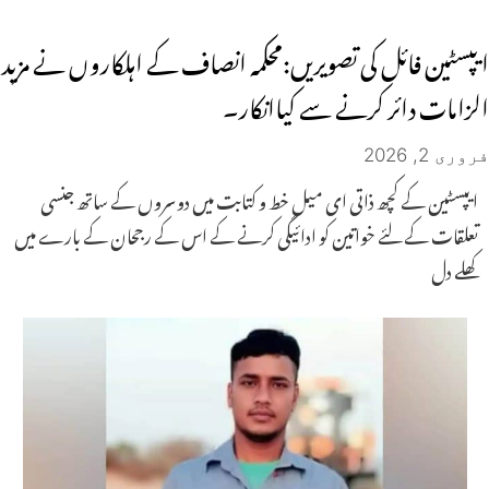
ایپسٹین فائل کی تصویریں:محکمہ انصاف کے اہلکاروں نے مزید
الزامات دائر کرنے سے کیاانکار۔
فروری 2, 2026
ایپسٹین کے کچھ ذاتی ای میل خط و کتابت میں دوسروں کے ساتھ جنسی
تعلقات کے لئے خواتین کو ادائیگی کرنے کے اس کے رجحان کے بارے میں
کھلے دل