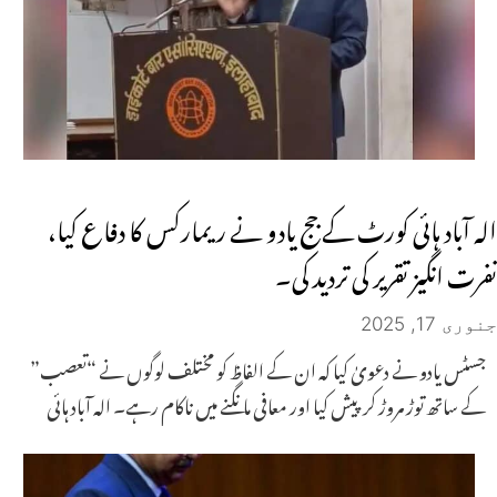
الہ آباد ہائی کورٹ کے جج یادو نے ریمارکس کا دفاع کیا،
نفرت انگیز تقریر کی تردید کی۔
جنوری 17, 2025
جسٹس یادو نے دعویٰ کیا کہ ان کے الفاظ کو مختلف لوگوں نے “تعصب”
کے ساتھ توڑ مروڑ کر پیش کیا اور معافی مانگنے میں ناکام رہے۔ الہ آباد ہائی