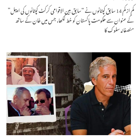
کم از کم 14 سابق کپتانوں نے “سابق بین الاقوامی کرکٹ کپتانوں کی اپیل”
کے عنوان سے حکومت پاکستان کو خط لکھا، جس میں خان کے ساتھ
منصفانہ سلوک کا