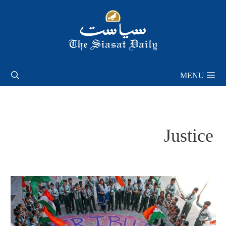
Skip
to
content
MENU
Justice