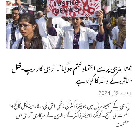
ممتا بنرجی پر سے اعتماد ختم ہوگیا’، آر جی کار ریپ-قتل
متاثرہ کے والد کا کہنا ہے
اگست 19, 2024
آر جی کے سیمینار ہال میں جونیئر ڈاکٹر کی زخمی لاش ملی۔ کار میڈیکل کالج 9
اگست کی صبح۔ کولکتہ: جونیئر ڈاکٹر کے والدین نے سرکاری آر جی میں
عصمت