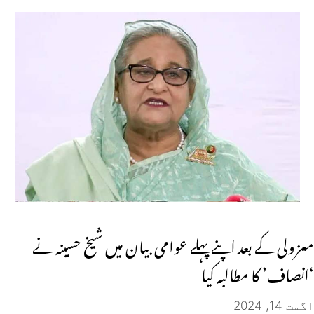
معزولی کے بعد اپنے پہلے عوامی بیان میں شیخ حسینہ نے
‘انصاف’ کا مطالبہ کیا
اگست 14, 2024