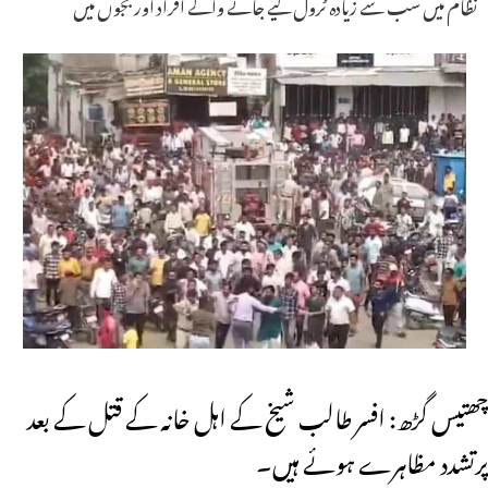
نظام میں سب سے زیادہ ٹرول کیے جانے والے افراد اور ججوں میں
چھتیس گڑھ: افسر طالب شیخ کے اہل خانہ کے قتل کے بعد
پرتشدد مظاہرے ہوئے ہیں۔