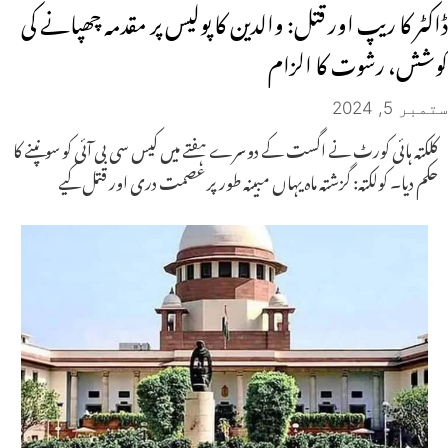
ڈاکٹر کا ریپ اور قتل: والدین کا پولیس پر مقدمہ چھپانے کی
کوشش، رشوت کا الزام
ستمبر 5, 2024
کلکتہ ہائی کورٹ نے اگست کے دوسرے ہفتے میں کیس سی بی آئی کو سونپنے کا
حکم دیا۔ کولکتہ: گزشتہ ماہ یہاں مبینہ طور پر عصمت دری اور قتل کیے