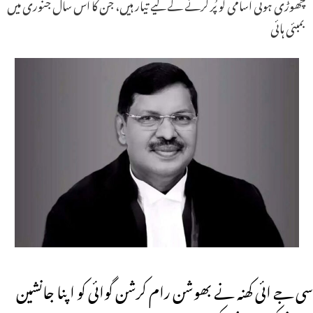
چھوڑی ہوئی اسامی کو پُر کرنے کے لیے تیار ہیں، جن کا اس سال جنوری میں
بمبئی ہائی
سی جے ائی کھنہ نے بھوشن رام کرشن گوائی کو اپنا جانشین