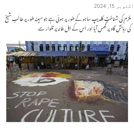
اکتوبر 15, 2024
ملزم کی شناخت کلدیپ ساہو کے طور پر ہوئی ہے جو مبینہ طور پر طالب شیخ
کی رہائش گاہ پر گھس آیا اور اس کے اہل خانہ پر تلوار سے