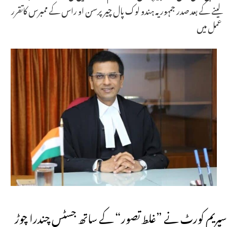
لینے کے بعد صدر جمہوریہ ہندو لوک پال چیر پرسن او راس کے ممبرس کاتقرر
عمل میں
سپریم کورٹ نے ”غلط تصور“ کے ساتھ جسٹس چندرا چوڑ