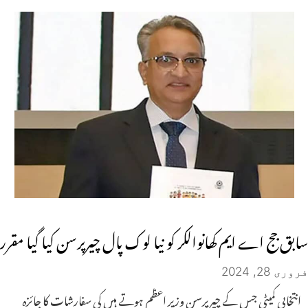
سابق جج اے ایم کھانوالکر کو نیا لوک پال چیرپرسن کیا گیا مقرر
فروری 28, 2024
انتخابی کمیٹی جس کے چیرپرسن وزیر اعظم ہوتے ہیں کی سفارشات کا جائزہ