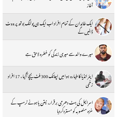
آغاز
ایک خاندان کے تمام افراد اب ایک ہی پولنگ بوتھ پر ووٹ
ڈالیں گے
میرے والد سے میری زندگی کو خطرہ لاحق ہے
ایئر انڈیا کا طیارہ ہوا میں اچانک 300 فٹ نیچے آگیا ، 17 افراد
زخمی
اسرائیل کی ہٹ دھرمی برقرار، نیتن یاہونے ٹرمپ کے
غزہ منصوبہ کو مستردکردیا