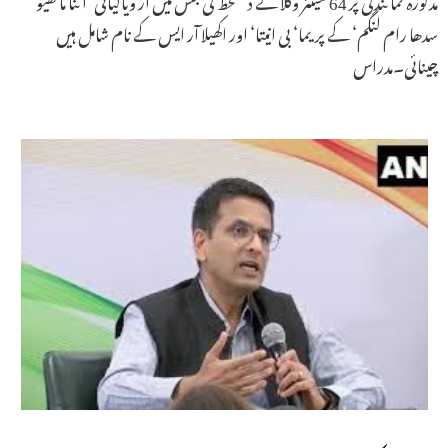
سدھا رام لنگم‘ کے پریما‘ بی انیتا‘ اور اکھیلا آر ایس کے نام شامل ہیں
چینائی۔مدراس