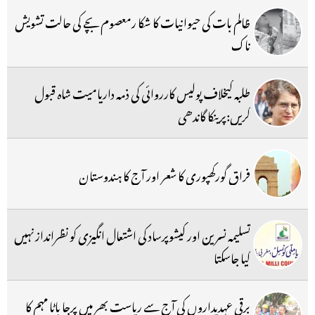
ظالم بات کی حیوانیات کا شکا رمعصوم بچے کی حالت تشویش
ناک
طلبہ کیخلاف پولیس کارروائی کی ذمہ داریامیت شاہ قبول
کریں:پرینکا گاندھی
فراق گورکھپوری کا شعر اور آج کا ہندوستان
تسلیمہ نسرین اور کیشوپرساد کی اشتعال انگیزی کو نظرانداز نہیں
کیا جاسکتا
برقی عہدیداروں کی آج سے ریاست بھر میں پرجا باٹا مہم کا