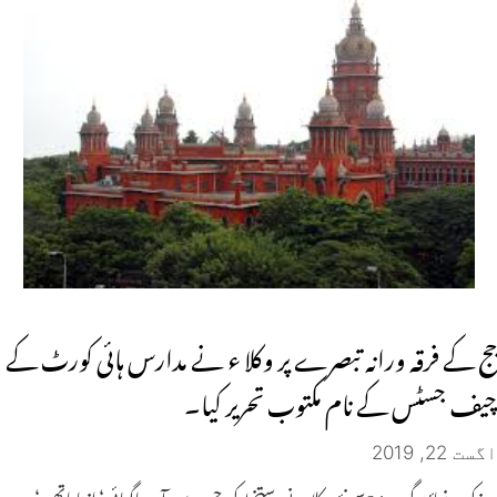
جج کے فرقہ ورانہ تبصرے پر وکلا ء نے مدارس ہائی کورٹ کے
چیف جسٹس کے نام مکتوب تحریر کیا۔
اگست 22, 2019
مذکورہ نمائندگی پر 64سینئر وکلا نے دستخط کی جس میں آر ویاگیائی‘ اننا ماتھیو‘