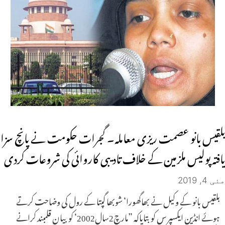
بلقیس بانو عصمت ریزی معاملہ۔ گجرات حکومت نے پانچ سزا
یافتہ پولیس ملزمین کے خلاف تادیبی کاروائی کی شروعات کردی
مئی 4, 2019
بلقیس بانو کے وکیل نے بھاگھورا‘ شوبھا گپتا کے رول کی وضاحت کرتے
ہوئے انڈین ایکسپر س کو بتایاکہ ”مارچ2سال2002‘ کو بیان قلمبند کرانے