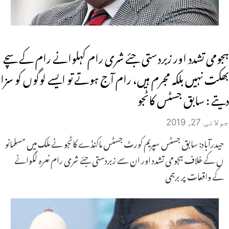
ہجومی تشدد اور زبردستی جئے شری رام کہلوانے رام کے سچے
بھکت نہیں بلکہ مجرم ہیں، رام آج ہوتے تو ایسے لوگوں کو سزا
دیتے : سابق جسٹس کاٹجو
جولائی 27, 2019
حیدرآباد: سابق جسٹس سپریم کورٹ جسٹس ماکنڈے کاٹجو نے ملک میں مسلمانو
ں کے خلاف ہجومی تشدد اور ان سے زبردستی جئے شری رام نعرہ لگوانے
کے واقعات پر برہمی