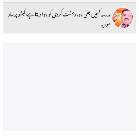
مدرسہ کہیں بھی ہو، دہشت گردی کو ہوا دیتا ہے:کیشو پرساد
موریہ