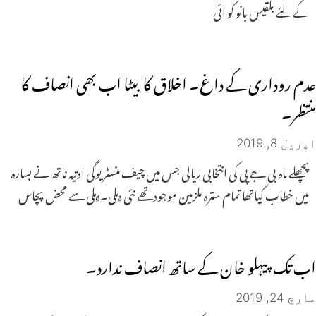
کے لئے بلقیس بانو کو ائی
عدم روداری کے داغ۔ اخلاق کا بیٹا اب بھی انصاف کا
منتظر۔
اپریل 8, 2019
پچھلے ماہ بی جے پی کی انتخابی ریالی جس میں چیف منسٹر یوگی ادتیہ ناتھ نے بسارہ
میں خطاب کیاتھا تمام سترہ ملزمین موجود تھے نئی دہلی۔دہلی سے محض پچاس
اب تک پیہلو خان کے ساتھ انصاف ندارد۔
مارچ 24, 2019