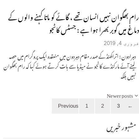
رام بھگوان نہیں انسان تھے ، گائے کو ماتا کہنے والوں کے
دماغ میں گوبر بھرا ہوا ہے : جسٹس کاٹجو
فروری 4, 2019
دہرادون : اتراکھنڈ کے صدر مقام دہردون میں منعقدہ ایک پروگرام میں حصہ
لینے آئے مارکنڈے کاٹجو نے میڈیا سے بات کر تے ہوئے کہا کہ رام بھگوان
نہیں بلکہ
Newer posts
Page
Page
Page
1
2
3
Previous
←
مشہور خبریں