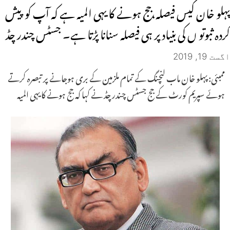
پہلو خان کیس فیصلہ،جج ہونے کا یہی المیہ ہے کہ آپ کو پیش
کردہ ثبوتو ں کی بنیاد پر ہی فیصلہ سنانا پڑتا ہے۔ جسٹس چندر چڈ
اگست 19, 2019
ممبئی: پہلو خان ماب لنچنگ کے تمام ملزمین کے بری ہوجانے پر تبصرہ کرتے
ہوئے سپریم کورٹ کے جج جسٹس چندر چڈ نے کہا کہ جج ہونے کا یہی المیہ