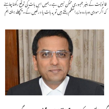
قا نونیت کے بغیر جمہوری ممکن نہیں ہے۔ہمیں اس بات کی توقع رکھنا چاہئے
کہ اگر مودی دوبارہ وزیراعظم بنتے ہیں تو یہ بات یا د رکھیں گے۔پچھلے ہفتہ ہم