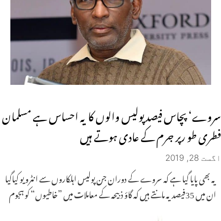
سروے‘ پچاس فیصد پولیس والوں کا یہ احساس ہے مسلمان
فطری طو رپر جرم کے عادی ہوتے ہیں
اگست 28, 2019
یہ بھی پایا گیا ہے کہ سروے کے دوران جن پولیس اہلکاروں سے انٹرویو کیاگیا
ان میں 35فیصد یہ مانتے ہیں کہ گاؤ ذبیحہ کے معاملات میں ”خاطیوں“ کو ہجوم