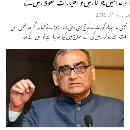
اگر عدالتیں چوکنا رہیں تو اختیارات محفوظ رہیں گے
فروری 11, 2019
ممبئی ۔ سپریم کورٹ کے جج ڈی وائی چندر چوڑ نے کہاکہ اگر عدالتیں اس
بات سے چوکنا رہیں گی کے سماج میں کیا ہورہا ہے تو اس کے بعد