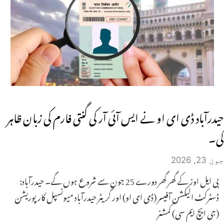
حیدرآباد ڈی ای او نے ایس آئی آر کی گنتی فارم کی زبان ظاہر
کی۔
جون 23, 2026
بی ایل اوز کے گھر گھر دورے 25 جون سے شروع ہوں گے۔ حیدرآباد:
ڈسٹرکٹ الیکشن آفیسر (ڈی ای او) اور گریٹر حیدرآباد میونسپل کارپوریشن
(جی ایچ ایم سی) کمشنر