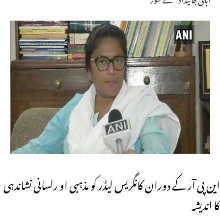
این پی آر کے دوران کانگریس لیڈر کو مذہبی او رلسانی نشاندہی
کا اندیشہ