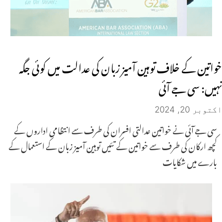
خواتین کے خلاف توہین آمیز زبان کی عدالت میں کوئی جگہ
نہیں: سی جے آئی
اکتوبر 20, 2024
سی جے آئی نے خواتین عدالتی افسران کی طرف سے انتظامی اداروں کے
کچھ ارکان کی طرف سے خواتین کے تئیں توہین آمیز زبان کے استعمال کے
بارے میں شکایات