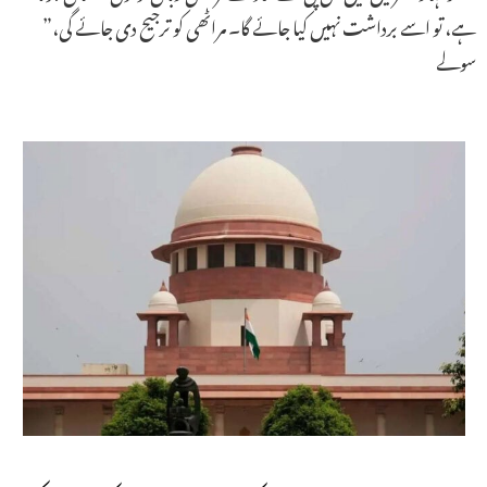
ہے، تو اسے برداشت نہیں کیا جائے گا۔ مراٹھی کو ترجیح دی جائے گی،”
سولے