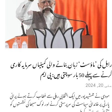
راہل کی ’ماؤسٹ‘ زبان بنانے والی کمپنیاں سرمایہ کاری
کرنے سے پہلے 50 بار سوچتی ہیں: پی ایم
مئی 20, 2024
مودی نے جمشید پور میں ایک انتخابی ریلی سے خطاب کرتے ہوئے پرانی
پارٹی پر خاندانی سیاست کی سرپرستی کرنے اور لوک سبھا کی نشستوں کو
“آبائی جائیداد” کے طور