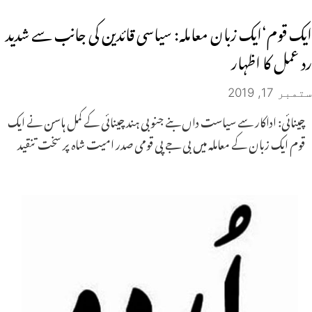
ایک قوم‘ایک زبان معاملہ: سیاسی قائدین کی جانب سے شدید
رد عمل کا اظہار
ستمبر 17, 2019
چینائی: اداکار سے سیاست داں بنے جنوبی ہند چینائی کے کمل ہاسن نے ایک
قوم ایک زبان کے معاملہ میں بی جے پی قومی صدر امیت شاہ پر سخت تنقید