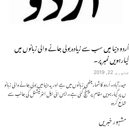
اُردو دنیا میں سب سے زیادہ بولی جانے والی زبانوں میں
گیارہویں نمبر پر۔
جنوری 22, 2019
حیدرآباد۔اُردو کاشمار میٹھی زبانوں میں ہے اور یہ دنیا میں بولی جانے والی زبانو
ں پر گیارہویں مقام پر پہنچ گئی ہے۔ایس ائی ایل انٹرنیشنل کی جانب سے
شائع کردہ
مشہور خبریں