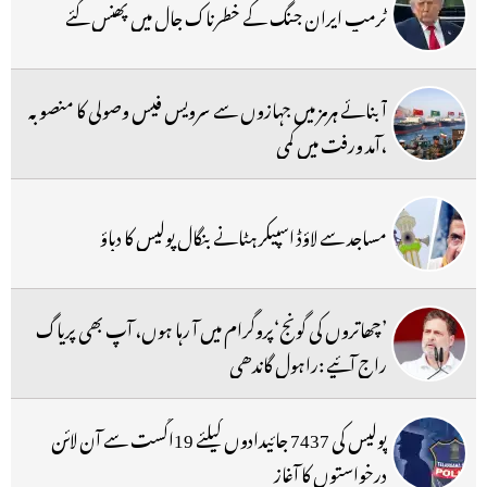
ٹرمپ ایران جنگ کے خطرناک جال میں پھنس گئے
آبنائے ہرمز میں جہازوں سے سرویس فیس وصولی کا منصوبہ
،آمد ورفت میں کمی
مساجد سے لاؤڈ اسپیکر ہٹانے بنگال پولیس کا دباؤ
’چھاتروں کی گونج‘پروگرام میں آ رہا ہوں، آپ بھی پریاگ
راج آئیے :راہول گاندھی
پولیس کی 7437 جائیدادوں کیلئے 19اگست سے آن لائن
درخواستوں کا آغاز