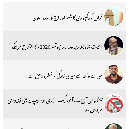
فراق گورکھپوری کا شعر اور آج کا ہندوستان
امیت شاہ بھارتیہ ودیا پار مہوتسو 2026ء کا افتتاح کرینگے
میرے والد سے میری زندگی کو خطرہ لاحق ہے
تلنگانہ میں آج سے آٹو، کیب ، لاری اور ایپ پر مبنی ڈیلیوری
سرویس بند