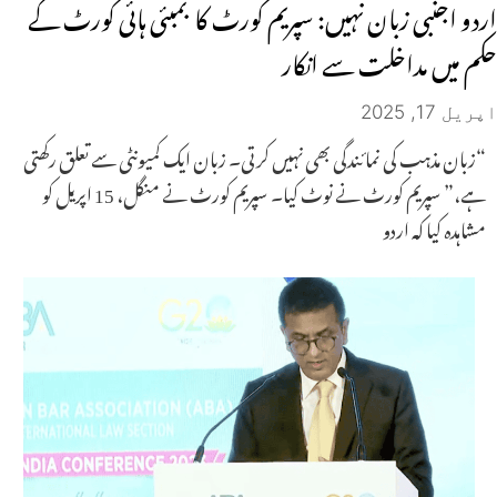
اردو اجنبی زبان نہیں: سپریم کورٹ کا بمبئی ہائی کورٹ کے
حکم میں مداخلت سے انکار
اپریل 17, 2025
“زبان مذہب کی نمائندگی بھی نہیں کرتی۔ زبان ایک کمیونٹی سے تعلق رکھتی
ہے،” سپریم کورٹ نے نوٹ کیا۔ سپریم کورٹ نے منگل، 15 اپریل کو
مشاہدہ کیا کہ اردو