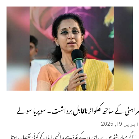
مراہٹی کے ساتھ کھلواڑ ناقابل برداشت۔ سوپریا سولے
اپریل 19, 2025
“اگر مہاراشٹر میں این ای پی کے نفاذ سے مراٹھی زبان کو کوئی نقصان ہوتا