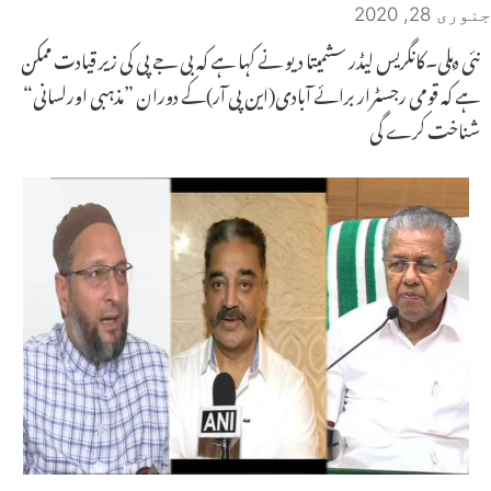
جنوری 28, 2020
نئی دہلی۔کانگریس لیڈر سشمیتا دیو نے کہا ہے کہ بی جے پی کی زیر قیادت ممکن
ہے کہ قومی رجسٹرار برائے آبادی(این پی آر)کے دوران ”مذہبی اورلسانی“
شناخت کرے گی