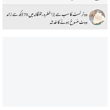
ووٹر لسٹ کا سب سے بڑا خطرہ ،تلنگانہ میں 70 لاکھ سے زائد
ووٹ منسوخ ہونے کا خدشہ