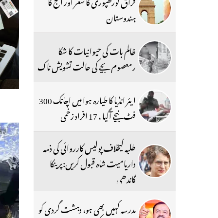
فراق گورکھپوری کا شعر اور آج کا
ہندوستان
ظالم بات کی حیوانیات کا شکا
رمعصوم بچے کی حالت تشویش ناک
ایئر انڈیا کا طیارہ ہوا میں اچانک 300
فٹ نیچے آگیا ، 17 افراد زخمی
طلبہ کیخلاف پولیس کارروائی کی ذمہ
داریامیت شاہ قبول کریں:پرینکا
گاندھی
مدرسہ کہیں بھی ہو، دہشت گردی کو