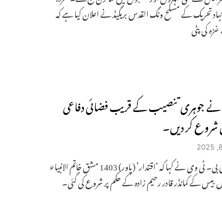
ہاد تحریک کے مسلح ونگ القدس بریگیڈ نے اعلان کیا ہے کہ
زہ کی پٹی
 نے جوہری تنصیب کے قریب فضائی دفاعی
 شروع کر دیں۔
ائی آر ائی بی۔ ٹی وی نے کہا کہ ‘اقتدار’ (پاور) 1403 مشق خاتم الانبیاء
نس بیس کے کمانڈر قادر رحیم زادہ کے حکم پر شروع کی گئی۔