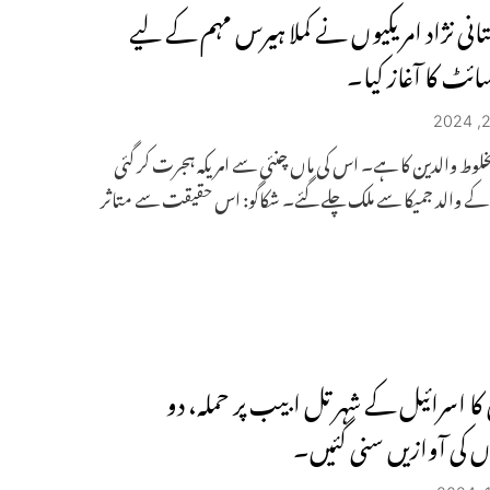
انی نژاد امریکیوں نے کملا ہیرس مہم کے لیے
ئٹ کا آغاز کیا۔
وط والدین کا ہے۔ اس کی ماں چنئی سے امریکہ ہجرت کر گئی
کے والد جمیکا سے ملک چلے گئے۔ شکاگو: اس حقیقت سے متاثر
ا اسرائیل کے شہر تل ابیب پر حملہ، دو
ں کی آوازیں سنی گئیں۔