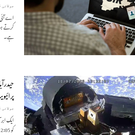
جولائی 28, 2026
اے آئی ا
کرتے ہو
ہے۔
حیدرآب
پرائیو
جولائی 18, 2026