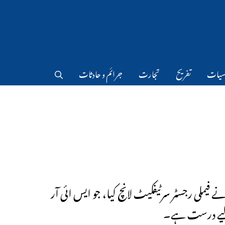
سیات
تفریح
تجارت
جرائم و حادثات
 نے فیملی رجسٹر سرٹیفکیٹ لانچ کیا، جو ایس ائی آر
ے درست ہے۔