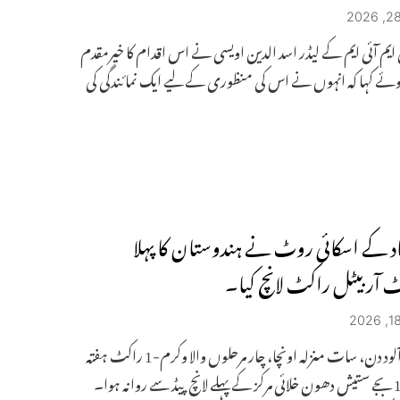
یم آئی ایم کے لیڈر اسد الدین اویسی نے اس اقدام کا خیرمقدم
ئے کہا کہ انہوں نے اس کی منظوری کے لیے ایک نمائندگی کی
اد کے اسکائی روٹ نے ہندوستان کا پہلا
یٹ آربیٹل راکٹ لانچ کیا۔
ایک ابر آلود دن، سات منزلہ اونچا، چار مرحلوں والا وکرم-1 راکٹ ہفتہ
کو 12:05 بجے ستیش دھون خلائی مرکز کے پہلے لانچ پیڈ سے روانہ ہوا۔