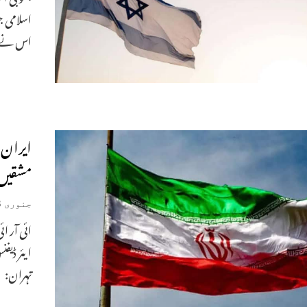
اسلامی ج
اس نے غ
ایران
مشقیں
جنوری 8, 2025
ایئر ڈیف
تہران: