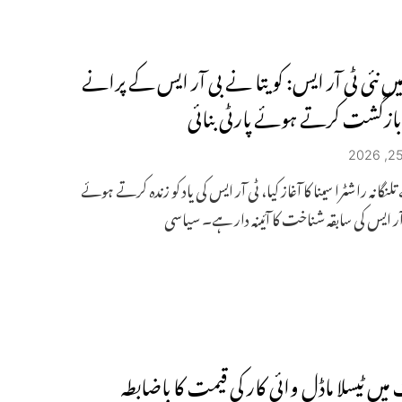
 میں نئی ​​ٹی آر ایس: کویتا نے بی آر ایس کے پرانے
 بازگشت کرتے ہوئے پارٹی بنائی
تلنگانہ راشٹرا سینا کا آغاز کیا، ٹی آر ایس کی یاد کو زندہ کرتے ہوئے
آر ایس کی سابقہ ​​شناخت کا آئینہ دار ہے۔ سیاسی
یں ٹیسلا ماڈل وائی کار کی قیمت کا باضابطہ