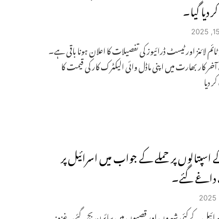
ر دیا گیا۔
ٹائم لائنز اور ٹیسٹ ڈرائیوز کی تفصیلات کا اعلان ہونا باقی ہے۔
 آخر کار بھارت میں اپنی ماڈل وائی الیکٹرک کار کی قیمت کا
ر دیا
 اسپتالوں پر حملے کے جواب میں اسرائیل پر
داغے گئے۔
رائیل کے کئی شہروں اور قصبوں میں سائرن بج گئے۔ غزہ: