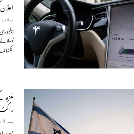
اعلان ک
جولائی 15, 2025
ڈیلیوری 
ٹیسلا نے
انکشاف ک
غزہ کے
راکٹ 
مئی 14, 2025
جنوبی اس