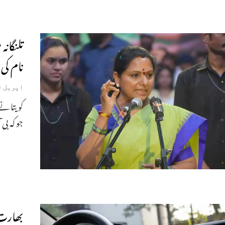
تلنگانہ
نام کی
اپریل 25, 2026
کویتا نے 
جو کہ بی 
بھارت م