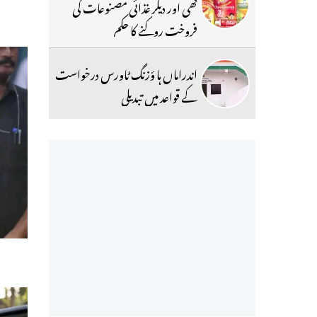
گھی اور دیگر غذائی مصنوعات کی
فروخت روکنے کا حکم
اندراماں ہا ؤزنگ ٹاورس درخواست
کے قواعد میں تبدیلی