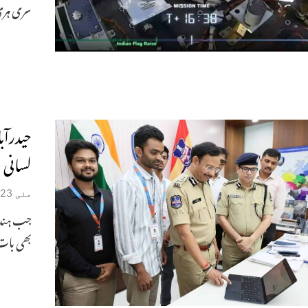
سری ہری 
حیدرآب
لسانی 
مئی 23, 2026
بھی بات 