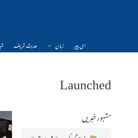
Ski
t
conten
ای پیپر
زبان
حدیث شریف
شہر
Launched
مشہور خبریں