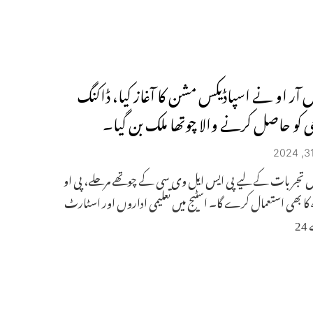
س آر او نے اسپاڈیکس مشن کا آغاز کیا، ڈاکنگ
جی کو حاصل کرنے والا چوتھا ملک بن گیا۔
س تجربات کے لیے پی ایس ایل وی سی کے چوتھے مرحلے، پی او
ای ایم4 کا بھی استعمال کرے گا۔ اسٹیج میں تعلیمی اداروں اور اسٹارٹ
2