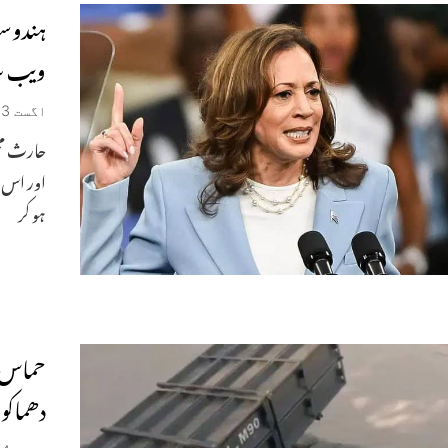
ہندوست
ویب سا
اگست 23, 2024
حارث مخل
اور اس 
ہو کر
حماس ک
دھماکو