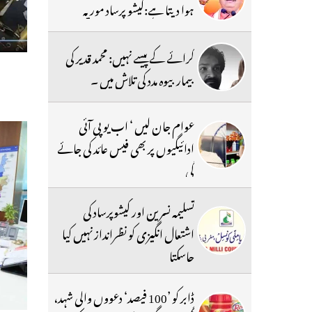
ہوا دیتا ہے:کیشو پرساد موریہ
کرائے کے پیسے نہیں: محمد قدیر کی
بیمار بیوہ مدد کی تلاش میں ۔
عوام جان لیں ‘ اب یو پی آئی
ادائیگیوں پر بھی فیس عائد کی جائے
گی
تسلیمہ نسرین اور کیشوپرساد کی
اشتعال انگیزی کو نظرانداز نہیں کیا
جاسکتا
ڈابر کو ’100 فیصد‘ دعووں والی شہد،