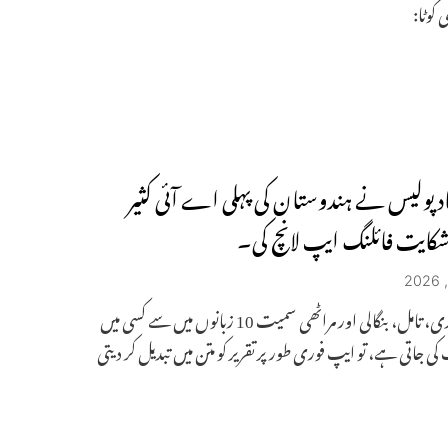
کوٹا:
اد پولیس نے ہندوستان کی پہلی اے آئی کثیر
شکایت فائلنگ ایپ لانچ کی۔
جب ہندی، تامل، بنگالی اور مراٹھی سمیت 10 زبانوں میں سے کسی میں
کی جاتی ہے، تو ایپ فوری طور پر تقریر کو متن میں تبدیل کر دیتی