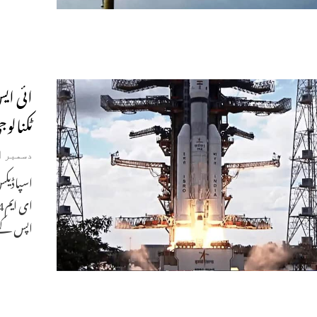
ائی ای
ٹکنالو
دسمبر 31, 2024
اسپاڈیک
اپس کے 4