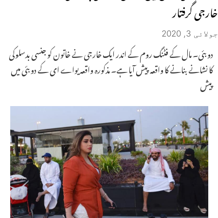
خارجی گرفتار
جولائی 3, 2020
دوبئی۔ مال کے فٹنگ روم کے اندر ایک خارجی نے خاتون کو جنسی بدسلوکی
کا نشانے بنانے کا واقعہ پیش آیا ہے۔ مذکورہ واقعہ یواے ای کے دوبئی میں
پیش