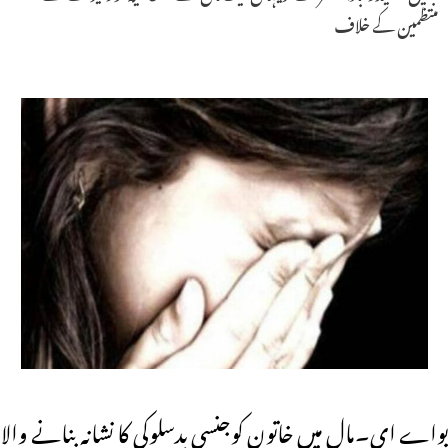
منتظمین کے خلاف
یواے ای۔مال میں خاتون کوجنسی بدسلوکی کا نشانہ بنانے والا