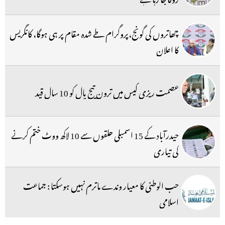
چھاتروں کی گونج،پروگرام طے شدہ مقام پر ہی ہوگا، کانگریس
کا اعلان
عصمت ریزی کیس میں ترون تیج پال کو 10 سال قید
حیدرآباد کے 15 اسمبلی حلقوں سے 10 لاکھ ووٹ ختم کرنے
کی تیاری
حب الوطنی کا معیار وندے ماترم نہیں ہوسکتا : جماعت
اسلامی