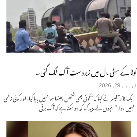
کوٹا کے سٹی مال میں زبردست آگ لگ گئی۔
اپریل 29, 2026
ایک فائر آفیسر نے کہا کہ “کوئی بھی شخص پھنسا ہوا نہیں پایا گیا، اور کوئی زخمی
نہیں ہوا،” انہوں نے مزید کہا کہ ہو سکتا ہے کہ آگ برقی