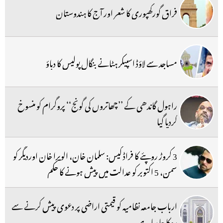
فراق گورکھپوری کا شعر اور آج کا ہندوستان
مساجد سے لاؤڈ اسپیکر ہٹانے بنگال پولیس کا دباؤ
راہول گاندھی کے ’’چھاتروں کی گونج‘‘ پروگرام کو منسوخ
کردیا گیا
3 کروڑ روپئے کا فراڈ کیس: سلمان خان، الویرا خان اوردیگر کو
سمن، 5 اکتوبر کو عدالت میں پیش ہونے کا حکم
ارباب جامعہ نظامیہ کو قیمتی اراضی پر دعوی پیش کرنے سے
روکا جا رہا ہے