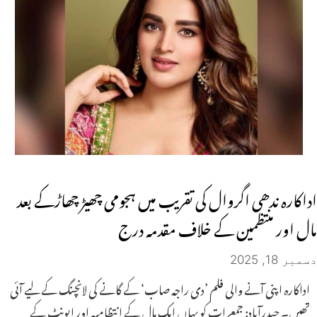
اداکارہ ندھی اگروال کی تقریب میں ہجومی چھیڑ چھاڑکے بعد
مال اور منتظمین کے خلاف مقدمہ درج
دسمبر 18, 2025
اداکارہ اپنی آنے والی فلم ’دی راجہ صاب‘ کے گانے کی لانچنگ کے لیے آئی
تھیں۔ حیدرآباد: جمعرات کو یہاں ایک مال کے انتظامیہ اور ایونٹ کے