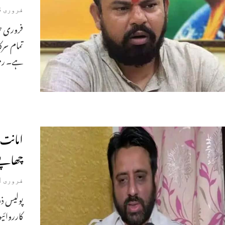
فروری 18, 2025
ہے۔ ر
امانت 
چھاپے
فروری 11, 2025
پولیس ذر
کارروائی