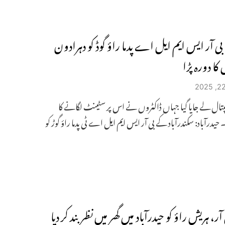
: بی آر ایس ایم ایل اے پدما راؤ گوڈ کو دہرادون
کا دورہ پڑا
ال لے جایا گیا جہاں ڈاکٹروں نے اس پر سٹینٹ لگانے کا
 حیدرآباد: سکندرآباد کے بی آر ایس ایم ایل اے ٹی پدما راؤ گوڑ کو
ر، ہریش راؤ کو حیدرآباد میں گھر میں نظر بند کر دیا