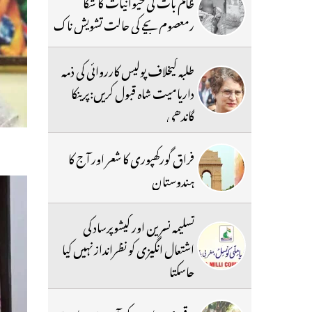
ظالم بات کی حیوانیات کا شکا
رمعصوم بچے کی حالت تشویش ناک
طلبہ کیخلاف پولیس کارروائی کی ذمہ
داریامیت شاہ قبول کریں:پرینکا
گاندھی
فراق گورکھپوری کا شعر اور آج کا
ہندوستان
تسلیمہ نسرین اور کیشوپرساد کی
اشتعال انگیزی کو نظرانداز نہیں کیا
جاسکتا