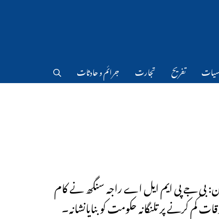
سیات
تفریح
تجارت
جرائم و حادثات
 بی جے پی ایم ایل اے راجہ سنگھ نے کام
ات کم کرنے پر تلنگانہ حکومت کوبنایانشانہ۔