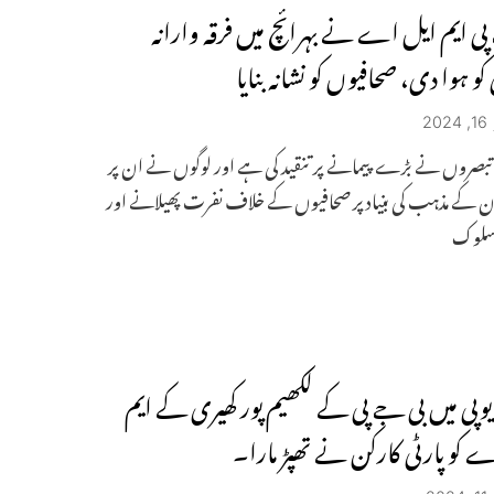
پی ایم ایل اے نے بہرائچ میں فرقہ وارانہ
کو ہوا دی، صحافیوں کو نشانہ بنایا
2
بصروں نے بڑے پیمانے پر تنقید کی ہے اور لوگوں نے ان پر
کے مذہب کی بنیاد پر صحافیوں کے خلاف نفرت پھیلانے اور
 سلوک
 یوپی میں بی جے پی کے لکھیم پور کھیری کے ایم
 کو پارٹی کارکن نے تھپڑ مارا۔