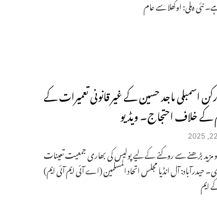
 نئی دہلی: اوکھلا سے عام
 رکن اسمبلی ماجد حسین کے غیر قانونی تعمیرات کے
 کے خلاف احتجاج۔ ویڈیو
و مزید بڑھنے سے روکنے کے لیے پولیس کی بھاری جمعیت تعینات
ھی۔ حیدرآباد: آل انڈیا مجلس اتحاد المسلمین (اے آئی ایم آئی ایم)
ے ایم