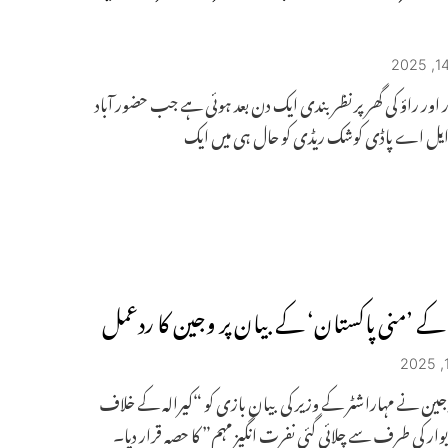
 اور راؤ کی گھر پر نظر بندی ایک دن بعد ہوئی ہے جب حضور آباد
ایل اے پاڈی کوشک ریڈی کو حال ہی میں ایک
ے ’منی پاکستان‘ کے بیان پر وجین کا ردعمل
وجین نے مہاراشٹر کے وزیر کی بیان بازی کو “کیرالہ کے خلاف
وار کی طرف سے چلائی گئی نفرت انگیز مہم” کا حصہ قرار دیا۔