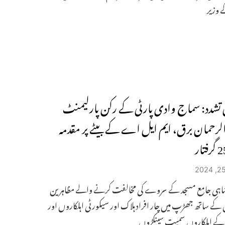
ے وزیر
تشدد: سماج وادی پارٹی کے رکن پارلیمنٹ
لرحمان برق، ایم ایل اے کے بیٹے پر مقدمہ
و شاہی جامع مسجد کے سروے کی مخالفت کرنے والے مظاہرین
 کے ساتھ جھڑپ میں چار افراد ہلاک اور سیکورٹی اہلکاروں اور
ہ کے اہلکاروں سمیت سینکڑوں