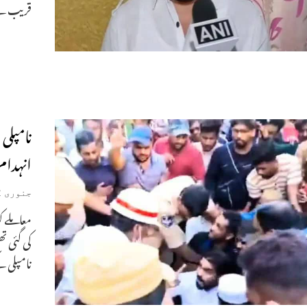
قریب ہے۔
نامپلی
انہدام
جنوری 22, 2025
معاملے ک
کی گئی ت
نامپلی ک