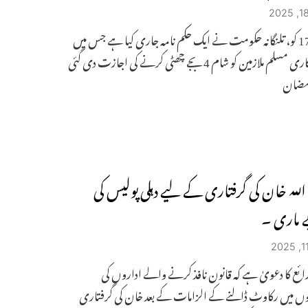
فروری 17 کو، تلنگانہ حکومت نے ایک حکم نامہ جاری کیا ہے جس میں
تمام سرکاری مسلم ملازمین کو شام 4 بجے چھٹی کرنے کی اجازت دی گئی
مضان
اللہ خان کی گرفتاری کے لیے دہلی پولیس کی
 ماری ۔
ائع کا دعویٰ ہے کہ قانون نافذ کرنے والے اداروں کی
وں میں رکاوٹ ڈالنے کے الزامات کے بعد خان کی گرفتاری