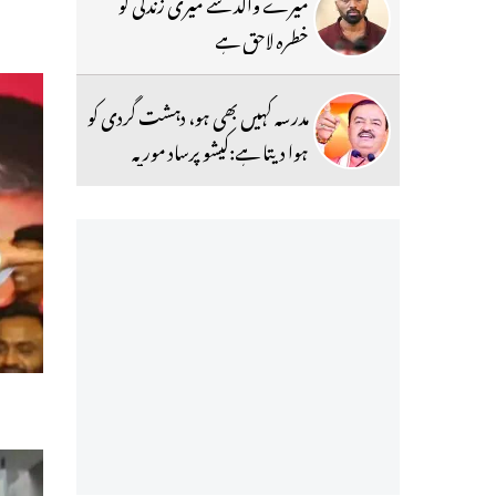
میرے والد سے میری زندگی کو
خطرہ لاحق ہے
مدرسہ کہیں بھی ہو، دہشت گردی کو
ہوا دیتا ہے:کیشو پرساد موریہ