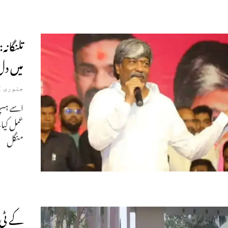
تلنگانہ
میں دل 
جنوری 22, 2025
اسے ہسپت
عمل کیا۔
منگل
کے ٹی آ