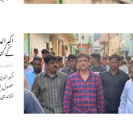
اکبرال
کے کن
اکتوبر 24, 024
اکبرالد
حصول او
نشاندہی