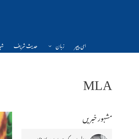
Ski
t
conten
ای پیپر
زبان
حدیث شریف
شہر
MLA
مشہور خبریں