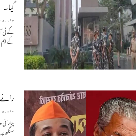
گیا۔
جنوری 14, 2025
کے ٹی آر
کے ایم 
رانے ک
جنوری 1, 2025
پنارائی 
سنگھ پری