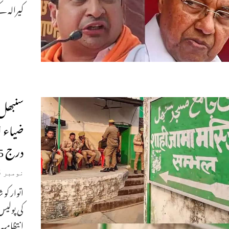
کیرالہ ک
سنبھل 
ضیاء ا
درج 25 گرفتار
نومبر 25, 2024
اتوار ک
کی پولیس
انتظامی