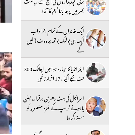
برقی عہدیداروں کی آج سے ریاست
بھر میں پرجا باٹا مہم کا آغاز
ایک خاندان کے تمام افراد اب
ایک ہی پولنگ بوتھ پر ووٹ ڈالیں
گے
ایئر انڈیا کا طیارہ ہوا میں اچانک 300
فٹ نیچے آگیا ، 17 افراد زخمی
اسرائیل کی ہٹ دھرمی برقرار، نیتن
یاہونے ٹرمپ کے غزہ منصوبہ کو
مستردکردیا