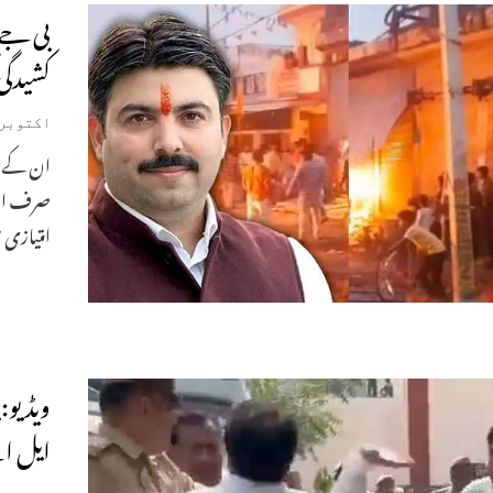
بی جے 
کشیدگی 
اکتوبر 16, 024
ان کے ت
صرف ان 
امتیازی
ویڈیو:
ایل اے