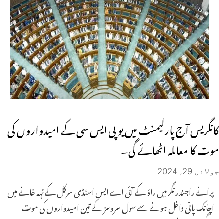
کانگریس آج پارلیمنٹ میں یو پی ایس سی کے امیدواروں کی
موت کا معاملہ اٹھائے گی۔
جولائی 29, 2024
پرانے راجندر نگر میں راؤ کے آئی اے ایس اسٹڈی سرکل کے تہہ خانے میں
اچانک پانی داخل ہونے سے سول سروسز کے تین امیدواروں کی موت