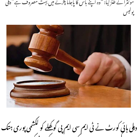
موئترا نے طنز کیا: “وہ اپنے باس کا پاجاما پکڑنے میں بہت مصروف ہے”دہلی
پولیس
دہلی ہائی کورٹ نے ٹی ایم سی ایم پی گوکھلے کو لکشمی پوری ہتک