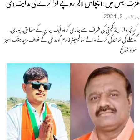
عزت کیس میں L پچاس لاکھ روپے ادا کرنے کی ہدایت دی
جولائی 2, 2024
کرنجا والا اینڈ کمپنی کی طرف سے جاری کردہ ایک بیان کے مطابق، پوری،
گوکھلے کی نمائندگی کرنے والے سالیسیٹر فارم کو مدعی کے خلاف مزید ہتک آمیز
مواد شائع