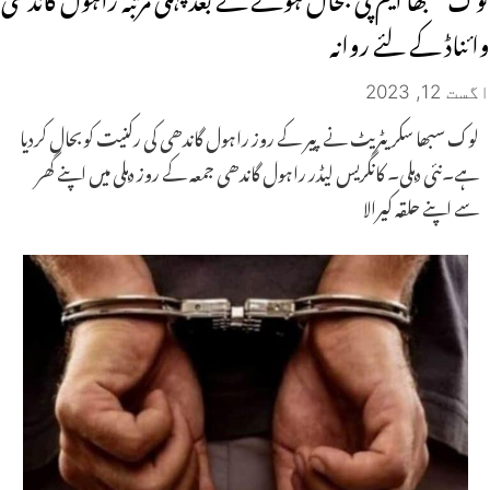
وائناڈ کے لئے روانہ
اگست 12, 2023
لوک سبھا سکریٹریٹ نے پیر کے روز راہول گاندھی کی رکنیت کوبحال کردیا
ہے۔نئی دہلی۔ کانگریس لیڈر راہول گاندھی جمعہ کے روز دہلی میں اپنے گھر
سے اپنے حلقہ کیرالا