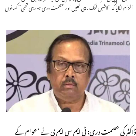
الزام لگایا کہ “لاشیں لٹک رہی تھیں اور عصمت دری ہو رہی تھی” کسانوں
ڈاکٹر کی عصمت دری: ٹی ایم سی ایم پی نے ‘عوام کے