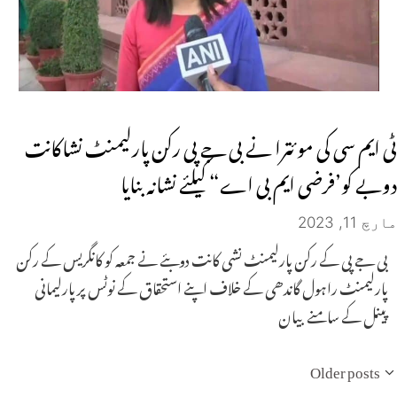
ٹی ایم سی کی موئترا نے بی جے پی رکن پارلیمنٹ نشاکانت
دوبے کو’فرضی ایم بی اے“ کیلئے نشانہ بنایا
مارچ 11, 2023
بی جے پی کے رکن پارلیمنٹ نشی کانت دوبئے نے جمعہ کو کانگریس کے رکن
پارلیمنٹ راہول گاندھی کے خلاف اپنے استحقاق کے نوٹس پر پارلیمانی
پینل کے سامنے بیان
Older posts