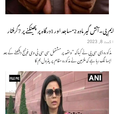
ایم پی۔آتش گیر مادہ 2مساجد اور 1درگاہ پر پھینکنے پر 7گرفتار
اگست 8, 2023
مذکورہ ڈی سی پی نے کہاکہ ”واقعہ پر مشتمل سی سی ٹی وی فوٹیج دیکھنے کے بعد
ایسا لگ رہا ہے کہ ملزمین نے مذکورہ مقام پر پٹرول بم کا