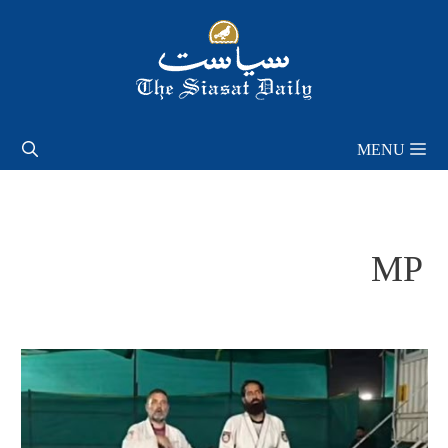
Skip
to
content
MENU
MP