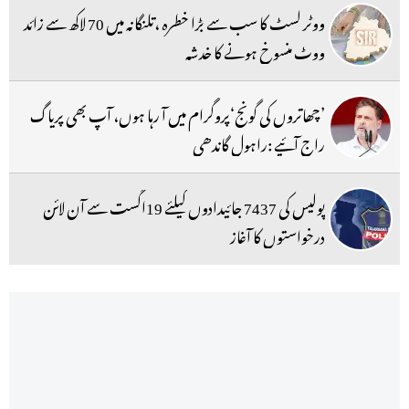
ووٹر لسٹ کا سب سے بڑا خطرہ ،تلنگانہ میں 70 لاکھ سے زائد
ووٹ منسوخ ہونے کا خدشہ
’چھاتروں کی گونج‘پروگرام میں آ رہا ہوں، آپ بھی پریاگ
راج آئیے :راہول گاندھی
پولیس کی 7437 جائیدادوں کیلئے 19اگست سے آن لائن
درخواستوں کا آغاز