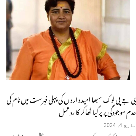
بی جے پی لوک سبھا امیدواروں کی پہلی فہرست میں نام کی
عدم موجودگی پر پرگیا ٹھاکر کا ردعمل
مارچ 4, 2024