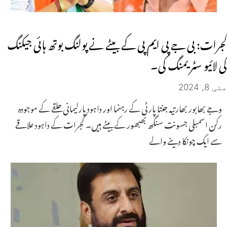
گجرات: بی جے پی ایم پی کے بیٹے نے پولنگ بوتھ ہائی جیکنگ
کی لائیو سٹریمنگ کی۔
مئی 8, 2024
وجے بھابور بھارتیہ جنتا پارٹی کے رہنما اور داہود پارلیمانی حلقے کے موجودہ
رکن اسمبلی جسونت سنگھ بھبھور کے بیٹے ہیں۔ گجرات کے داہود علاقے
سے ایک چونکا دینے والے