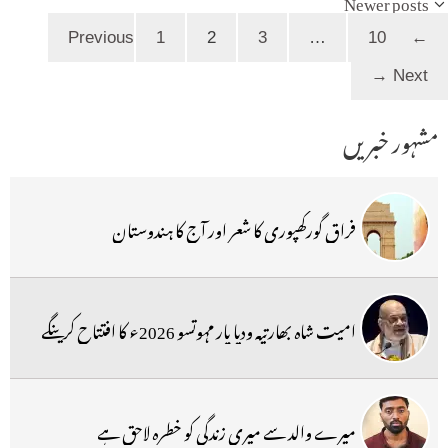
Newer posts
Page
Page
Page
Page
1
2
3
…
10
Previous
←
→
Next
مشہور خبریں
فراق گورکھپوری کا شعر اور آج کا ہندوستان
امیت شاہ بھارتیہ ودیا پار مہوتسو 2026ء کا افتتاح کرینگے
میرے والد سے میری زندگی کو خطرہ لاحق ہے