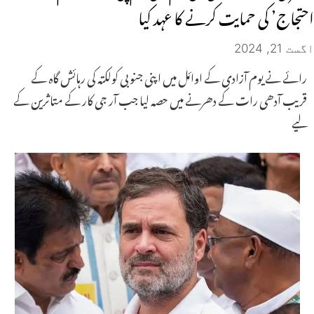
احتجاج’ کی حمایت کرنے کا عہد کیا
اگست 21, 2024
رائے نے یوم آزادی کے اوائل میں اپنی جنوبی کولکتہ کی رہائش گاہ کے
قریب آدھی رات کے دھرنے میں حصہ لیا جب آر جی کار کے متاثرین کے
لیے