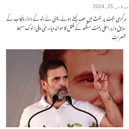
جولائی 25, 2024
مرکزی بجٹ پر بحث میں حصہ لیتے ہوئے، چنی نے بٹو کے دادا، پنجاب کے
سابق وزیر اعلیٰ بینت سنگھ کے قتل کا حوالہ دیا۔ نئی دہلی: لوک سبھا
جمعرات