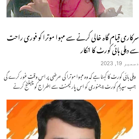
سرکاری قیام گاہ خالی کرنے سے مہوا موترا کو فوری راحت
سے دہلی ہائی کورٹ کا انکار
دسمبر 19, 2023
دہلی ہائی کورٹ کا کہنا ہے کہ وہ مہوا موترا کی عرضی پر اس وقت غور کرے گی
جب سپریم کورٹ 4جنوری کو اس پارلیمنٹ سے اخراج کو چیلنج کرنے