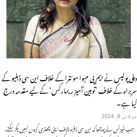
دہلی پولیس نے ایم پی مہوا موئترا کے خلاف این سی ڈبلیو کے
سربراہ کے خلاف ’توہین آمیز ریمارکس‘ کے لیے مقدمہ درج
کیا ہے۔
جولائی 8, 2024
جب نٹیزنس نے پوچھا کہ این سی ڈبلیو چیف اپنی چھتری کیوں نہیں پکڑ سکتے،