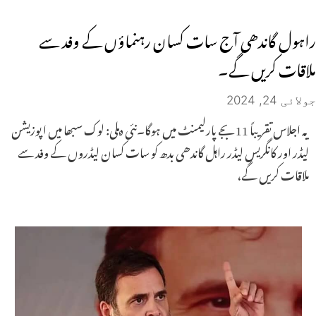
راہول گاندھی آج سات کسان رہنماؤں کے وفد سے
ملاقات کریں گے۔
جولائی 24, 2024
یہ اجلاس تقریباً 11 بجے پارلیمنٹ میں ہوگا۔نئی دہلی: لوک سبھا میں اپوزیشن
لیڈر اور کانگریس لیڈر راہل گاندھی بدھ کو سات کسان لیڈروں کے وفد سے
ملاقات کریں گے،