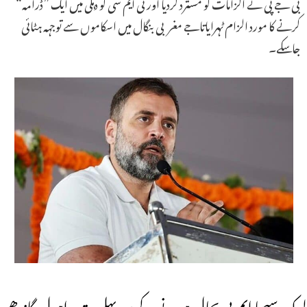
بی جے پی نے الزامات کو مسترد کردیا اور ٹی ایم سی کو دہلی میں ایک ”ڈرامہ“
کرنے کا مورد الزام ٹہرایاتاجے مغربی بنگال میں اسکاموں سے توجہہ ہٹائی
جاسکے۔
لوک سبھا ایم پی بحال ہونے کے بعد پہلی مرتبہ راہول گاندھی