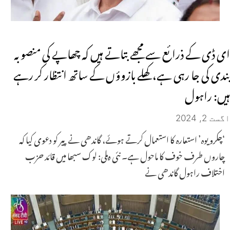
ای ڈی کے ذرائع سے مجھے بتاتے ہیں کہ چھاپے کی منصوبہ
بندی کی جا رہی ہے، کھلے بازوؤں کے ساتھ انتظار کر رہے
ہیں: راہول
اگست 2, 2024
‘چکرویوہ’ استعارہ کا استعمال کرتے ہوئے، گاندھی نے پیر کو دعوی کیا کہ
چاروں طرف خوف کا ماحول ہے۔ نئی دہلی: لوک سبھا میں قائد حزب
اختلاف راہول گاندھی نے