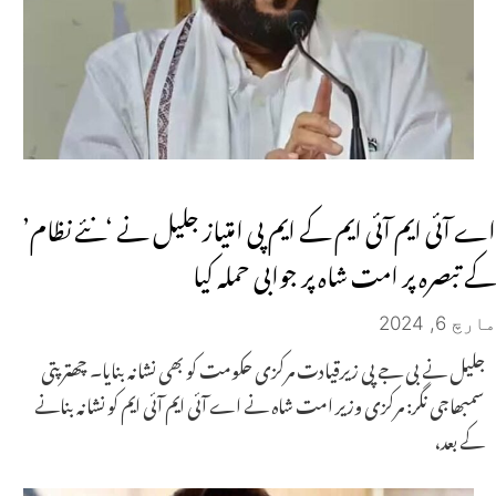
اے آئی ایم آئی ایم کے ایم پی امتیاز جلیل نے ‘نئے نظام’
کے تبصرہ پر امت شاہ پر جوابی حملہ کیا
مارچ 6, 2024
جلیل نے بی جے پی زیرقیادت مرکزی حکومت کو بھی نشانہ بنایا۔ چھترپتی
سمبھاجی نگر: مرکزی وزیر امت شاہ نے اے آئی ایم آئی ایم کو نشانہ بنانے
کے بعد،