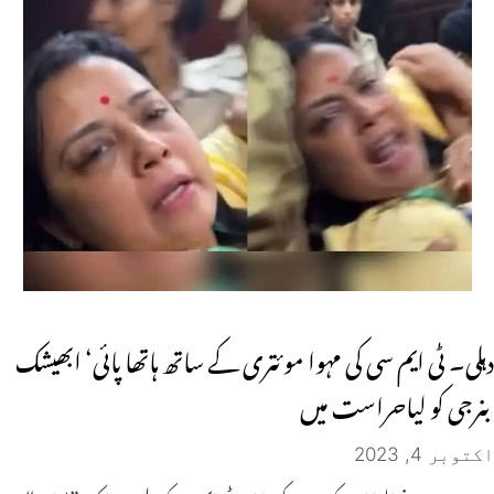
دہلی۔ ٹی ایم سی کی مہوا موئتری کے ساتھ ہاتھا پائی‘ ابھیشک
بنرجی کو لیاحراست میں
اکتوبر 4, 2023