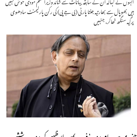
انہوں نے کہاکہ ان کے سابقہ بیانات سے شائد وزیراعظم مودی خوش نہیں
ہیں بھوپال سے بھارتیہ جنتا پارٹی (بی جے پی) کی رکن پارلیمنٹ سادھوی
پرگیہ سنگھ ٹھاکر، جنہیں
جنوری میں رام مندر‘ فبروریمیں ابوظہبی کی مندر۔ ششی