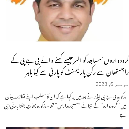
گرودواروں‘ مساجد کو السرجیسے کہنے والے بی جے پی کے
راجستھان سے رکن پارلیمنٹ کو پارٹی سے کیا باہر
نومبر 6, 2023
مذکورہ بی جے پی لیڈر نے بعد میں یہ کہا ہے کہ ان کا مطلب اپنے متنازعہ بیان
میں ”گرودوارہ“ کے بجائے ”مسجد مدارس“ تھا۔مذکورہ بھارتیہ جنتا پارٹی (بی
جے