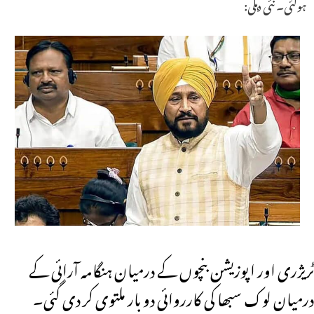
ہوگئی۔ نئی دہلی:
ٹریژری اور اپوزیشن بنچوں کے درمیان ہنگامہ آرائی کے
درمیان لوک سبھا کی کارروائی دو بار ملتوی کر دی گئی۔