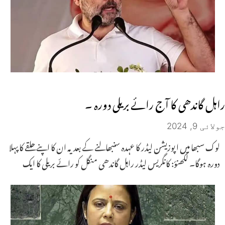
راہل گاندھی کا آج رائے بریلی دورہ ۔
جولائی 9, 2024
لوک سبھا میں اپوزیشن لیڈر کا عہدہ سنبھالنے کے بعد یہ ان کا اپنے حلقے کا پہلا
دورہ ہوگا۔ لکھنؤ: کانگریس لیڈر راہل گاندھی منگل کو رائے بریلی کا ایک