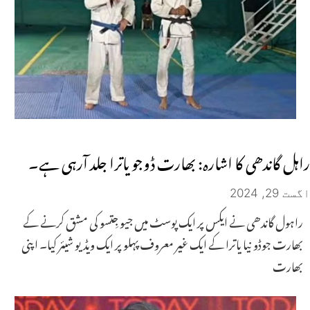
راہل گاندھی کا اشارہ: بھارت ڈوجو یاترا جلد آرہی ہے۔
اگست 29, 2024
راہول گاندھی نے ایکس پر ایک پوسٹ میں جیو جِتسو کی مشق کرنے کے
بھارت جوڈو نیا یاترا کے ایک غیر معروف پہلو پر ایک ویڈیو شیئر کیا۔ اپنی
بھارت