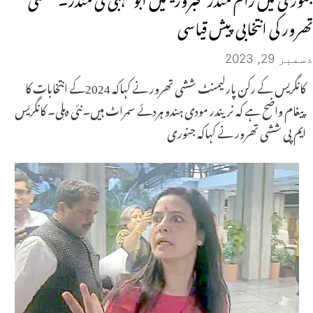
تھرور کی انتخابی پیش قیاسی
دسمبر 29, 2023
کانگریس کے رکن پارلیمنٹ ششی تھرور نے کہاکہ 2024کے انتخابات کا
پیغام واضح ہے کہ نریندر مودی ہندو ہردئے سمراٹ ہیں۔نئی دہلی۔ کانگریس
ایم پی ششی تھرور نے کہاکہ جنوری