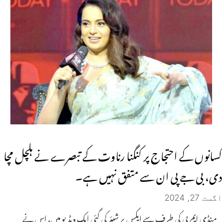
کسانوں کے احتجاج پر کنگنا رناوت کے تبصرے نے ہلچل مچا
دی، بی جے پی ان سے متفق نہیں ہے۔
اگست 27, 2024
منڈی ایم پی کی طرف سے ایکس پر شیئر کی گئی ایک ویڈیو میں، اس نے