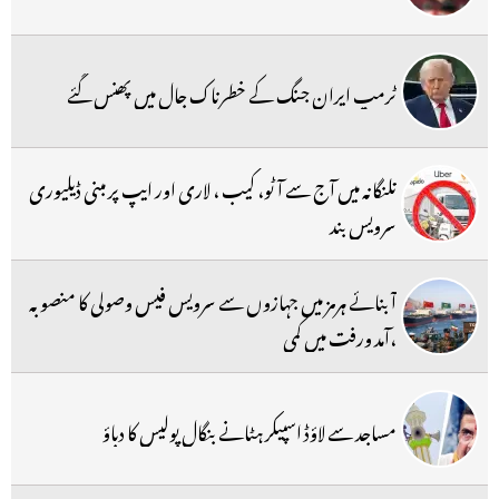
ٹرمپ ایران جنگ کے خطرناک جال میں پھنس گئے
تلنگانہ میں آج سے آٹو، کیب ، لاری اور ایپ پر مبنی ڈیلیوری
سرویس بند
آبنائے ہرمز میں جہازوں سے سرویس فیس وصولی کا منصوبہ
،آمد ورفت میں کمی
مساجد سے لاؤڈ اسپیکر ہٹانے بنگال پولیس کا دباؤ